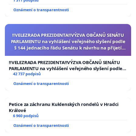
1 311 podpisů
Oznámení o transparentnosti
‼️VELEZRADA PREZIDENTA‼️VÝZVA OBČANŮ SENÁTU
PARLAMENTU na vyhlášení veřejného slyšení podle
§ 144 jednacího řádu Senátu k návrhu na přijetí
usnesení k podání ústavní žaloby na prezidenta
republiky
‼️VELEZRADA PREZIDENTA‼️VÝZVA OBČANŮ SENÁTU
PARLAMENTU na vyhlášení veřejného slyšení podle §
144 jednacího řádu Senátu k návrhu na přijetí
42 737 podpisů
usnesení k podání ústavní žaloby na prezidenta
Oznámení o transparentnosti
republiky
Petice za záchranu Kuklenských rondelů v Hradci
Králové
6 960 podpisů
Oznámení o transparentnosti