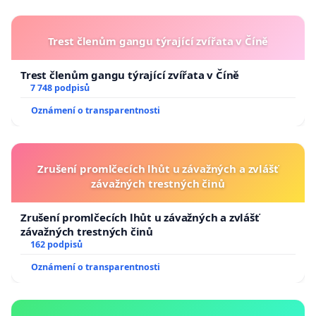
Trest členům gangu týrající zvířata v Číně
Trest členům gangu týrající zvířata v Číně
7 748 podpisů
Oznámení o transparentnosti
Zrušení promlčecích lhůt u závažných a zvlášť
závažných trestných činů
Zrušení promlčecích lhůt u závažných a zvlášť
závažných trestných činů
162 podpisů
Oznámení o transparentnosti