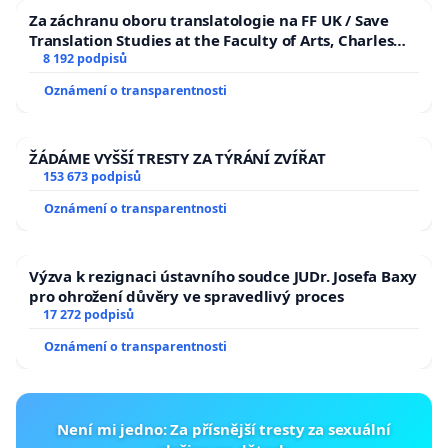
Za záchranu oboru translatologie na FF UK / Save
Translation Studies at the Faculty of Arts, Charles
University
8 192 podpisů
Oznámení o transparentnosti
ŽÁDÁME VYŠŠÍ TRESTY ZA TÝRÁNÍ ZVÍŘAT
153 673 podpisů
Oznámení o transparentnosti
Výzva k rezignaci ústavního soudce JUDr. Josefa Baxy
pro ohrožení důvěry ve spravedlivý proces
17 272 podpisů
Oznámení o transparentnosti
Není mi jedno: Za přísnější tresty za sexuální