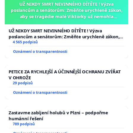
UŽ NIKDY SMRT NEVINNÉHO DÍTĚTE ! Výzva
poslancům a senátorům: Změňte urychleně zákon,
aby se tragédie malé Viktorky už nemohla
opakovat!
UŽ NIKDY SMRT NEVINNÉHO DÍTĚTE ! Výzva
poslancům a senátorům: Změňte urychleně zákon,
aby se tragédie malé Viktorky už nemohla opakovat!
4 565 podpisů
Oznámení o transparentnosti
PETICE ZA RYCHLEJŠÍ A ÚČINNĚJŠÍ OCHRANU ZVÍŘAT
V OHROŽE
29 podpisů
Oznámení o transparentnosti
Zastavme zabíjení holubů v Plzni – podpořme
humánní řešení
789 podpisů