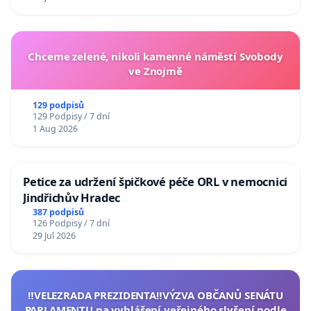
Chceme zelené, nikoli kamenné náměstí Svobody
ve Znojmě
129 podpisů
129 Podpisy / 7 dní
1 Aug 2026
Petice za udržení špičkové péče ORL v nemocnici
Jindřichův Hradec
387 podpisů
126 Podpisy / 7 dní
29 Jul 2026
‼️VELEZRADA PREZIDENTA‼️VÝZVA OBČANŮ SENÁTU
PARLAMENTU na vyhlášení veřejného slyšení podle