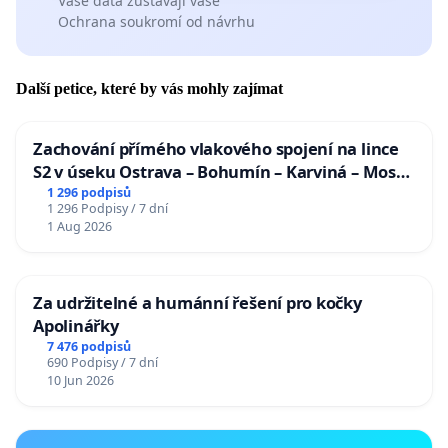
Vaše data zůstávají vaše
Ochrana soukromí od návrhu
Další petice, které by vás mohly zajímat
Zachování přímého vlakového spojení na lince
S2 v úseku Ostrava – Bohumín – Karviná – Mosty
u Jablunkova
1 296 podpisů
1 296 Podpisy / 7 dní
1 Aug 2026
Za udržitelné a humánní řešení pro kočky
Apolinářky
7 476 podpisů
690 Podpisy / 7 dní
10 Jun 2026