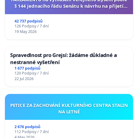
§ 144 jednacího řádu Senátu k návrhu na přijetí
usnesení k podání ústavní žaloby na prezidenta
republiky
42 737 podpisů
126 Podpisy / 7 dní
19 May 2026
Spravedlnost pro Grejsí: žádáme důkladné a
nestranné vyšetření
1 677 podpisů
120 Podpisy / 7 dní
22 Jul 2026
PETICE ZA ZACHOVÁNÍ KULTURNÍHO CENTRA STALIN
NA LETNÉ
2 676 podpisů
112 Podpisy / 7 dní
4 May 2026