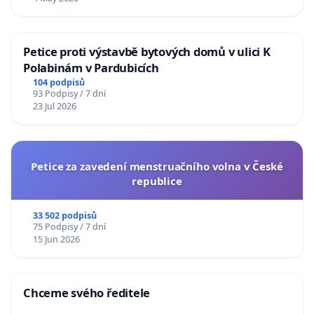
Petice proti výstavbě bytových domů v ulici K
Polabinám v Pardubicích
104 podpisů
93 Podpisy / 7 dní
23 Jul 2026
Petice za zavedení menstruačního volna v České
republice
33 502 podpisů
75 Podpisy / 7 dní
15 Jun 2026
Chceme svého ředitele