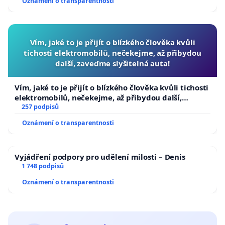
Oznámení o transparentnosti
Vím, jaké to je přijít o blízkého člověka kvůli
tichosti elektromobilů, nečekejme, až přibydou
další, zaveďme slyšitelná auta!
Vím, jaké to je přijít o blízkého člověka kvůli tichosti
elektromobilů, nečekejme, až přibydou další,
zaveďme slyšitelná auta!
257 podpisů
Oznámení o transparentnosti
Vyjádření podpory pro udělení milosti – Denis
1 748 podpisů
Oznámení o transparentnosti