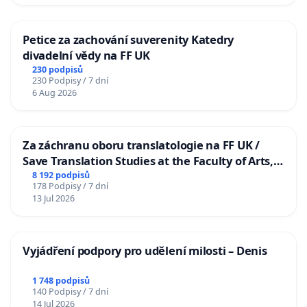
Petice za zachování suverenity Katedry
divadelní vědy na FF UK
230 podpisů
230 Podpisy / 7 dní
6 Aug 2026
Za záchranu oboru translatologie na FF UK /
Save Translation Studies at the Faculty of Arts,
Charles University
8 192 podpisů
178 Podpisy / 7 dní
13 Jul 2026
Vyjádření podpory pro udělení milosti – Denis
1 748 podpisů
140 Podpisy / 7 dní
14 Jul 2026