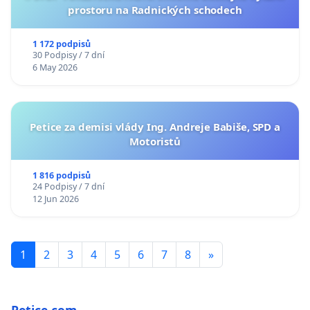
prostoru na Radnických schodech
1 172 podpisů
30 Podpisy / 7 dní
6 May 2026
Petice za demisi vlády Ing. Andreje Babiše, SPD a
Motoristů
1 816 podpisů
24 Podpisy / 7 dní
12 Jun 2026
1
2
3
4
5
6
7
8
»
Petice.com