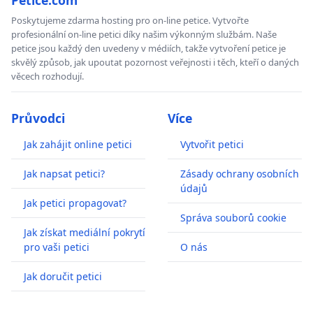
Poskytujeme zdarma hosting pro on-line petice. Vytvořte
profesionální on-line petici díky našim výkonným službám. Naše
petice jsou každý den uvedeny v médiích, takže vytvoření petice je
skvělý způsob, jak upoutat pozornost veřejnosti i těch, kteří o daných
věcech rozhodují.
Průvodci
Více
Jak zahájit online petici
Vytvořit petici
Jak napsat petici?
Zásady ochrany osobních
údajů
Jak petici propagovat?
Správa souborů cookie
Jak získat mediální pokrytí
pro vaši petici
O nás
Jak doručit petici