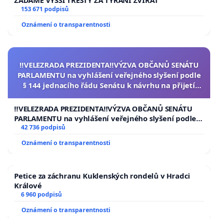
ŽÁDÁME VYŠŠÍ TRESTY ZA TÝRÁNÍ ZVÍŘAT
153 671 podpisů
Oznámení o transparentnosti
‼️VELEZRADA PREZIDENTA‼️VÝZVA OBČANŮ SENÁTU
PARLAMENTU na vyhlášení veřejného slyšení podle
§ 144 jednacího řádu Senátu k návrhu na přijetí
usnesení k podání ústavní žaloby na prezidenta
republiky
‼️VELEZRADA PREZIDENTA‼️VÝZVA OBČANŮ SENÁTU
PARLAMENTU na vyhlášení veřejného slyšení podle §
144 jednacího řádu Senátu k návrhu na přijetí
42 736 podpisů
usnesení k podání ústavní žaloby na prezidenta
Oznámení o transparentnosti
republiky
Petice za záchranu Kuklenských rondelů v Hradci
Králové
6 960 podpisů
Oznámení o transparentnosti