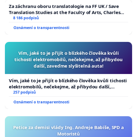
Za záchranu oboru translatologie na FF UK / Save
Translation Studies at the Faculty of Arts, Charles
University
8 186 podpisů
Oznámení o transparentnosti
Vím, jaké to je přijít o blízkého člověka kvůli
tichosti elektromobilů, nečekejme, až přibydou
další, zaveďme slyšitelná auta!
Vím, jaké to je přijít o blízkého člověka kvůli tichosti
elektromobilů, nečekejme, až přibydou další,
zaveďme slyšitelná auta!
257 podpisů
Oznámení o transparentnosti
Petice za demisi vlády Ing. Andreje Babiše, SPD a
Motoristů