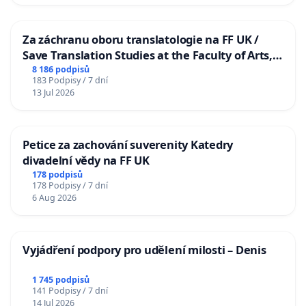
Za záchranu oboru translatologie na FF UK /
Save Translation Studies at the Faculty of Arts,
Charles University
8 186 podpisů
183 Podpisy / 7 dní
13 Jul 2026
Petice za zachování suverenity Katedry
divadelní vědy na FF UK
178 podpisů
178 Podpisy / 7 dní
6 Aug 2026
Vyjádření podpory pro udělení milosti – Denis
1 745 podpisů
141 Podpisy / 7 dní
14 Jul 2026