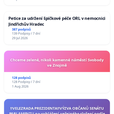
Petice za udržení špičkové péče ORL v nemocnici
Jindřichův Hradec
387 podpisů
139 Podpisy / 7 dní
29 Jul 2026
Chceme zelené, nikoli kamenné náměstí Svobody
ve Znojmě
128 podpisů
128 Podpisy / 7 dní
1 Aug 2026
‼️VELEZRADA PREZIDENTA‼️VÝZVA OBČANŮ SENÁTU
PARLAMENTU na vyhlášení veřejného slyšení podle