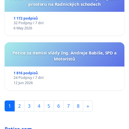
prostoru na Radnických schodech
1 172 podpisů
32 Podpisy / 7 dní
6 May 2026
Petice za demisi vlády Ing. Andreje Babiše, SPD a
Motoristů
1 816 podpisů
24 Podpisy / 7 dní
12 Jun 2026
1
2
3
4
5
6
7
8
»
Petice.com