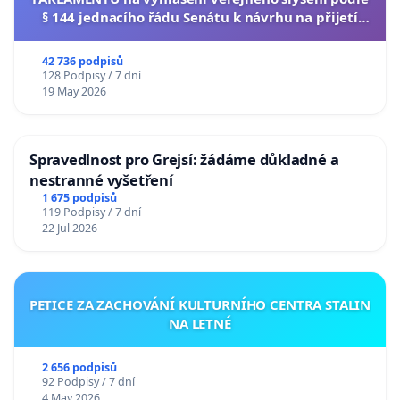
§ 144 jednacího řádu Senátu k návrhu na přijetí
usnesení k podání ústavní žaloby na prezidenta
republiky
42 736 podpisů
128 Podpisy / 7 dní
19 May 2026
Spravedlnost pro Grejsí: žádáme důkladné a
nestranné vyšetření
1 675 podpisů
119 Podpisy / 7 dní
22 Jul 2026
PETICE ZA ZACHOVÁNÍ KULTURNÍHO CENTRA STALIN
NA LETNÉ
2 656 podpisů
92 Podpisy / 7 dní
4 May 2026