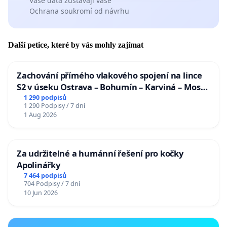
Vaše data zůstávají vaše
Ochrana soukromí od návrhu
Další petice, které by vás mohly zajímat
Zachování přímého vlakového spojení na lince
S2 v úseku Ostrava – Bohumín – Karviná – Mosty
u Jablunkova
1 290 podpisů
1 290 Podpisy / 7 dní
1 Aug 2026
Za udržitelné a humánní řešení pro kočky
Apolinářky
7 464 podpisů
704 Podpisy / 7 dní
10 Jun 2026