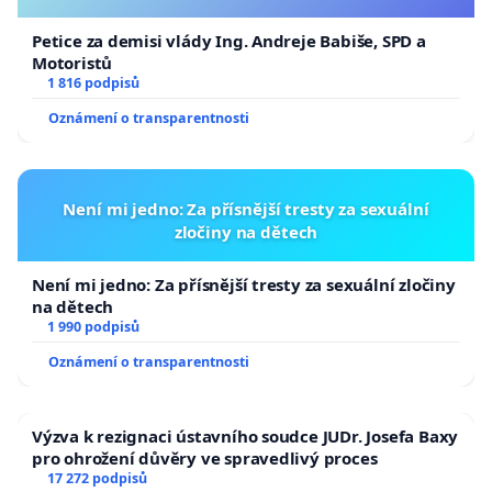
Petice za demisi vlády Ing. Andreje Babiše, SPD a
Motoristů
1 816 podpisů
Oznámení o transparentnosti
Není mi jedno: Za přísnější tresty za sexuální
zločiny na dětech
Není mi jedno: Za přísnější tresty za sexuální zločiny
na dětech
1 990 podpisů
Oznámení o transparentnosti
Výzva k rezignaci ústavního soudce JUDr. Josefa Baxy
pro ohrožení důvěry ve spravedlivý proces
17 272 podpisů