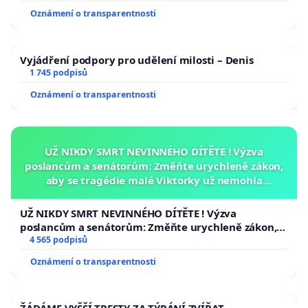
Oznámení o transparentnosti
Vyjádření podpory pro udělení milosti – Denis
1 745 podpisů
Oznámení o transparentnosti
UŽ NIKDY SMRT NEVINNÉHO DÍTĚTE ! Výzva
poslancům a senátorům: Změňte urychleně zákon,
aby se tragédie malé Viktorky už nemohla
opakovat!
UŽ NIKDY SMRT NEVINNÉHO DÍTĚTE ! Výzva
poslancům a senátorům: Změňte urychleně zákon,
aby se tragédie malé Viktorky už nemohla opakovat!
4 565 podpisů
Oznámení o transparentnosti