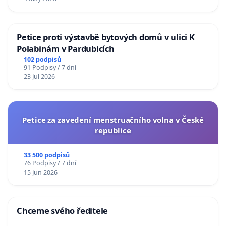
Petice proti výstavbě bytových domů v ulici K
Polabinám v Pardubicích
102 podpisů
91 Podpisy / 7 dní
23 Jul 2026
Petice za zavedení menstruačního volna v České
republice
33 500 podpisů
76 Podpisy / 7 dní
15 Jun 2026
Chceme svého ředitele