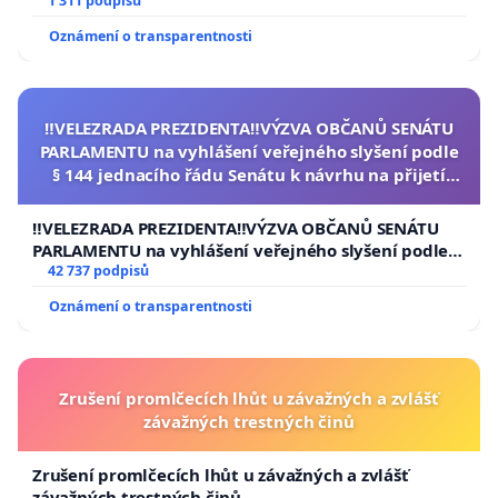
1 311 podpisů
Oznámení o transparentnosti
‼️VELEZRADA PREZIDENTA‼️VÝZVA OBČANŮ SENÁTU
PARLAMENTU na vyhlášení veřejného slyšení podle
§ 144 jednacího řádu Senátu k návrhu na přijetí
usnesení k podání ústavní žaloby na prezidenta
republiky
‼️VELEZRADA PREZIDENTA‼️VÝZVA OBČANŮ SENÁTU
PARLAMENTU na vyhlášení veřejného slyšení podle §
144 jednacího řádu Senátu k návrhu na přijetí
42 737 podpisů
usnesení k podání ústavní žaloby na prezidenta
Oznámení o transparentnosti
republiky
Zrušení promlčecích lhůt u závažných a zvlášť
závažných trestných činů
Zrušení promlčecích lhůt u závažných a zvlášť
závažných trestných činů