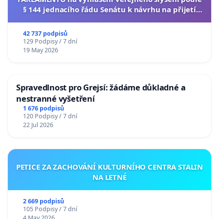
§ 144 jednacího řádu Senátu k návrhu na přijetí
usnesení k podání ústavní žaloby na prezidenta
republiky
42 737 podpisů
129 Podpisy / 7 dní
19 May 2026
Spravedlnost pro Grejsí: žádáme důkladné a
nestranné vyšetření
1 676 podpisů
120 Podpisy / 7 dní
22 Jul 2026
PETICE ZA ZACHOVÁNÍ KULTURNÍHO CENTRA STALIN
NA LETNÉ
2 669 podpisů
105 Podpisy / 7 dní
4 May 2026