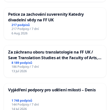
Petice za zachování suverenity Katedry
divadelní vědy na FF UK
217 podpisů
217 Podpisy / 7 dní
6 Aug 2026
Za záchranu oboru translatologie na FF UK /
Save Translation Studies at the Faculty of Arts,
Charles University
8 189 podpisů
186 Podpisy / 7 dní
13 Jul 2026
Vyjádření podpory pro udělení milosti – Denis
1 748 podpisů
144 Podpisy / 7 dní
14 Jul 2026