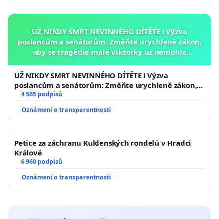
UŽ NIKDY SMRT NEVINNÉHO DÍTĚTE ! Výzva
poslancům a senátorům: Změňte urychleně zákon,
aby se tragédie malé Viktorky už nemohla
opakovat!
UŽ NIKDY SMRT NEVINNÉHO DÍTĚTE ! Výzva
poslancům a senátorům: Změňte urychleně zákon,
aby se tragédie malé Viktorky už nemohla opakovat!
4 565 podpisů
Oznámení o transparentnosti
Petice za záchranu Kuklenských rondelů v Hradci
Králové
6 960 podpisů
Oznámení o transparentnosti