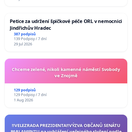
Petice za udržení špičkové péče ORL v nemocnici
Jindřichův Hradec
387 podpisů
139 Podpisy / 7 dní
29 Jul 2026
Chceme zelené, nikoli kamenné náměstí Svobody
ve Znojmě
129 podpisů
129 Podpisy / 7 dní
1 Aug 2026
‼️VELEZRADA PREZIDENTA‼️VÝZVA OBČANŮ SENÁTU
PARLAMENTU na vyhlášení veřejného slyšení podle