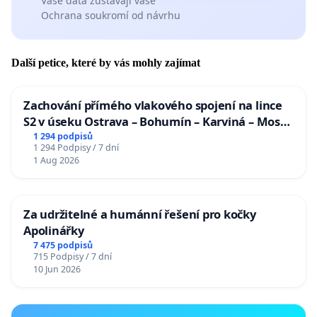
Vaše data zůstávají vaše
Ochrana soukromí od návrhu
Další petice, které by vás mohly zajímat
Zachování přímého vlakového spojení na lince
S2 v úseku Ostrava – Bohumín – Karviná – Mosty
u Jablunkova
1 294 podpisů
1 294 Podpisy / 7 dní
1 Aug 2026
Za udržitelné a humánní řešení pro kočky
Apolinářky
7 475 podpisů
715 Podpisy / 7 dní
10 Jun 2026