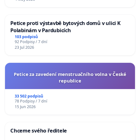
Petice proti výstavbě bytových domů v ulici K
Polabinám v Pardubicích
103 podpisů
92 Podpisy / 7 dní
23 Jul 2026
Petice za zavedení menstruačního volna v České
republice
33 502 podpisů
78 Podpisy / 7 dní
15 Jun 2026
Chceme svého ředitele