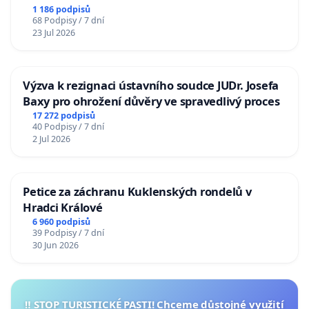
1 186 podpisů
68 Podpisy / 7 dní
23 Jul 2026
Výzva k rezignaci ústavního soudce JUDr. Josefa
Baxy pro ohrožení důvěry ve spravedlivý proces
17 272 podpisů
40 Podpisy / 7 dní
2 Jul 2026
Petice za záchranu Kuklenských rondelů v
Hradci Králové
6 960 podpisů
39 Podpisy / 7 dní
30 Jun 2026
‼️ STOP TURISTICKÉ PASTI! Chceme důstojné využití