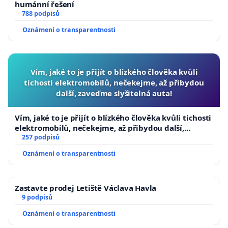
humánní řešení
788 podpisů
Oznámení o transparentnosti
Vím, jaké to je přijít o blízkého člověka kvůli
tichosti elektromobilů, nečekejme, až přibydou
další, zaveďme slyšitelná auta!
Vím, jaké to je přijít o blízkého člověka kvůli tichosti
elektromobilů, nečekejme, až přibydou další,
zaveďme slyšitelná auta!
257 podpisů
Oznámení o transparentnosti
Zastavte prodej Letiště Václava Havla
9 podpisů
Oznámení o transparentnosti