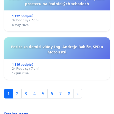
prostoru na Radnických schodech
1 172 podpisů
32 Podpisy / 7 dní
6 May 2026
Petice za demisi vlády Ing. Andreje Babiše, SPD a
Motoristů
1 816 podpisů
24 Podpisy / 7 dní
12 Jun 2026
1
2
3
4
5
6
7
8
»
Petice.com