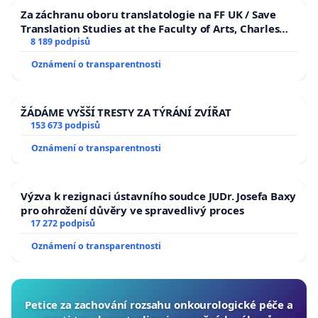
Za záchranu oboru translatologie na FF UK / Save
Translation Studies at the Faculty of Arts, Charles
University
8 189 podpisů
Oznámení o transparentnosti
ŽÁDÁME VYŠŠÍ TRESTY ZA TÝRÁNÍ ZVÍŘAT
153 673 podpisů
Oznámení o transparentnosti
Výzva k rezignaci ústavního soudce JUDr. Josefa Baxy
pro ohrožení důvěry ve spravedlivý proces
17 272 podpisů
Oznámení o transparentnosti
Petice za zachování rozsahu onkourologické péče a