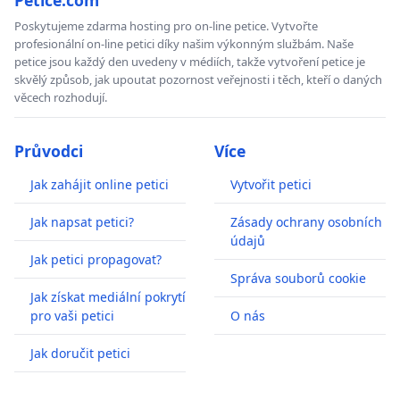
Poskytujeme zdarma hosting pro on-line petice. Vytvořte
profesionální on-line petici díky našim výkonným službám. Naše
petice jsou každý den uvedeny v médiích, takže vytvoření petice je
skvělý způsob, jak upoutat pozornost veřejnosti i těch, kteří o daných
věcech rozhodují.
Průvodci
Více
Jak zahájit online petici
Vytvořit petici
Jak napsat petici?
Zásady ochrany osobních
údajů
Jak petici propagovat?
Správa souborů cookie
Jak získat mediální pokrytí
pro vaši petici
O nás
Jak doručit petici