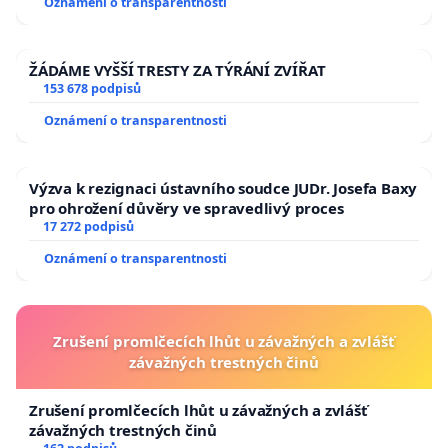
Oznámení o transparentnosti
ŽÁDÁME VYŠŠÍ TRESTY ZA TÝRÁNÍ ZVÍŘAT
153 678 podpisů
Oznámení o transparentnosti
Výzva k rezignaci ústavního soudce JUDr. Josefa Baxy
pro ohrožení důvěry ve spravedlivý proces
17 272 podpisů
Oznámení o transparentnosti
Zrušení promlčecích lhůt u závažných a zvlášť
závažných trestných činů
Zrušení promlčecích lhůt u závažných a zvlášť
závažných trestných činů