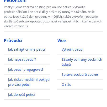
Poskytujeme zdarma hosting pro on-line petice. Vytvořte
profesionální on-line petici díky našim výkonným službám. Naše
petice jsou každý den uvedeny v médiích, takže vytvoření petice je
skvělý způsob, jak upoutat pozornost veřejnosti i těch, kteří o daných
věcech rozhodují.
Průvodci
Více
Jak zahájit online petici
Vytvořit petici
Jak napsat petici?
Zásady ochrany osobních
údajů
Jak petici propagovat?
Správa souborů cookie
Jak získat mediální pokrytí
pro vaši petici
O nás
Jak doručit petici