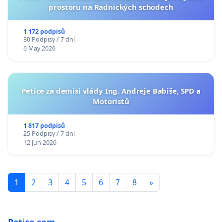
prostoru na Radnických schodech
1 172 podpisů
30 Podpisy / 7 dní
6 May 2026
Petice za demisi vlády Ing. Andreje Babiše, SPD a
Motoristů
1 817 podpisů
25 Podpisy / 7 dní
12 Jun 2026
1
2
3
4
5
6
7
8
»
Petice.com