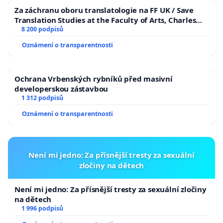
Za záchranu oboru translatologie na FF UK / Save
Translation Studies at the Faculty of Arts, Charles
University
8 200 podpisů
Oznámení o transparentnosti
Ochrana Vrbenských rybníků před masivní
developerskou zástavbou
1 312 podpisů
Oznámení o transparentnosti
Není mi jedno: Za přísnější tresty za sexuální
zločiny na dětech
Není mi jedno: Za přísnější tresty za sexuální zločiny
na dětech
1 996 podpisů