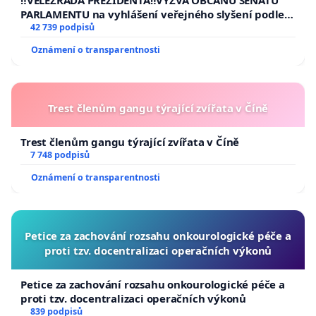
‼️VELEZRADA PREZIDENTA‼️VÝZVA OBČANŮ SENÁTU
PARLAMENTU na vyhlášení veřejného slyšení podle §
144 jednacího řádu Senátu k návrhu na přijetí
42 739 podpisů
usnesení k podání ústavní žaloby na prezidenta
Oznámení o transparentnosti
republiky
Trest členům gangu týrající zvířata v Číně
Trest členům gangu týrající zvířata v Číně
7 748 podpisů
Oznámení o transparentnosti
Petice za zachování rozsahu onkourologické péče a
proti tzv. docentralizaci operačních výkonů
Petice za zachování rozsahu onkourologické péče a
proti tzv. docentralizaci operačních výkonů
839 podpisů