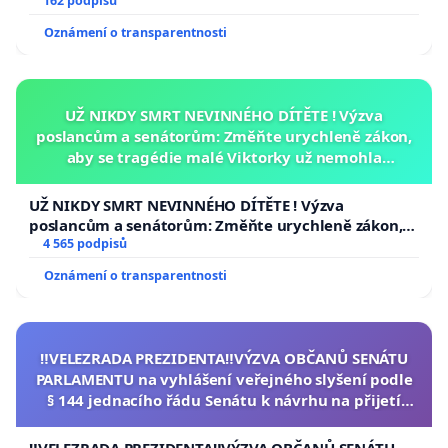
162 podpisů
Oznámení o transparentnosti
UŽ NIKDY SMRT NEVINNÉHO DÍTĚTE ! Výzva
poslancům a senátorům: Změňte urychleně zákon,
aby se tragédie malé Viktorky už nemohla
opakovat!
UŽ NIKDY SMRT NEVINNÉHO DÍTĚTE ! Výzva
poslancům a senátorům: Změňte urychleně zákon,
aby se tragédie malé Viktorky už nemohla opakovat!
4 565 podpisů
Oznámení o transparentnosti
‼️VELEZRADA PREZIDENTA‼️VÝZVA OBČANŮ SENÁTU
PARLAMENTU na vyhlášení veřejného slyšení podle
§ 144 jednacího řádu Senátu k návrhu na přijetí
usnesení k podání ústavní žaloby na prezidenta
republiky