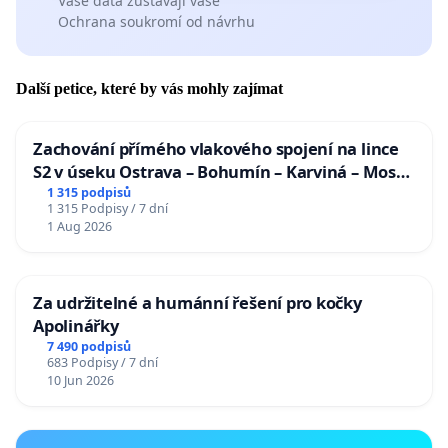
Vaše data zůstávají vaše
Ochrana soukromí od návrhu
Další petice, které by vás mohly zajímat
Zachování přímého vlakového spojení na lince
S2 v úseku Ostrava – Bohumín – Karviná – Mosty
u Jablunkova
1 315 podpisů
1 315 Podpisy / 7 dní
1 Aug 2026
Za udržitelné a humánní řešení pro kočky
Apolinářky
7 490 podpisů
683 Podpisy / 7 dní
10 Jun 2026