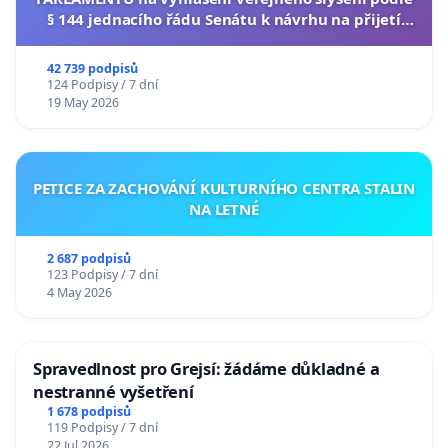
§ 144 jednacího řádu Senátu k návrhu na přijetí
usnesení k podání ústavní žaloby na prezidenta
republiky
42 739 podpisů
124 Podpisy / 7 dní
19 May 2026
PETICE ZA ZACHOVÁNÍ KULTURNÍHO CENTRA STALIN
NA LETNÉ
2 687 podpisů
123 Podpisy / 7 dní
4 May 2026
Spravedlnost pro Grejsí: žádáme důkladné a
nestranné vyšetření
1 678 podpisů
119 Podpisy / 7 dní
22 Jul 2026