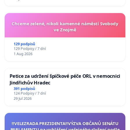
Chceme zelené, nikoli kamenné náměstí Svobody
ve Znojmě
129 podpisů
129 Podpisy / 7 dní
1 Aug 2026
Petice za udržení špičkové péče ORL v nemocnici
Jindřichův Hradec
391 podpisů
124 Podpisy / 7 dní
29 Jul 2026
‼️VELEZRADA PREZIDENTA‼️VÝZVA OBČANŮ SENÁTU
PARLAMENTU na vyhlášení veřejného slyšení podle