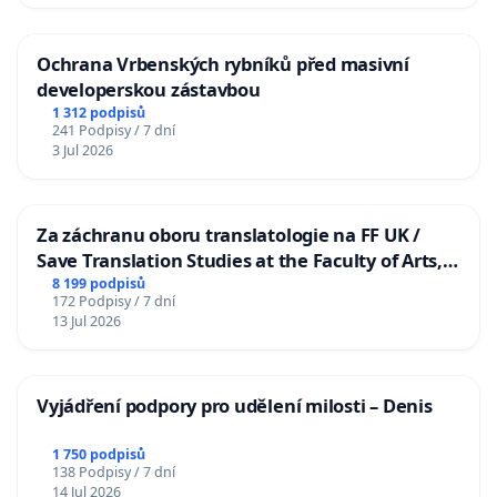
Ochrana Vrbenských rybníků před masivní
developerskou zástavbou
1 312 podpisů
241 Podpisy / 7 dní
3 Jul 2026
Za záchranu oboru translatologie na FF UK /
Save Translation Studies at the Faculty of Arts,
Charles University
8 199 podpisů
172 Podpisy / 7 dní
13 Jul 2026
Vyjádření podpory pro udělení milosti – Denis
1 750 podpisů
138 Podpisy / 7 dní
14 Jul 2026