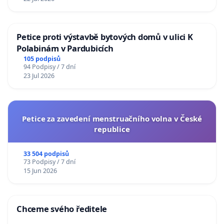
Petice proti výstavbě bytových domů v ulici K
Polabinám v Pardubicích
105 podpisů
94 Podpisy / 7 dní
23 Jul 2026
Petice za zavedení menstruačního volna v České
republice
33 504 podpisů
73 Podpisy / 7 dní
15 Jun 2026
Chceme svého ředitele