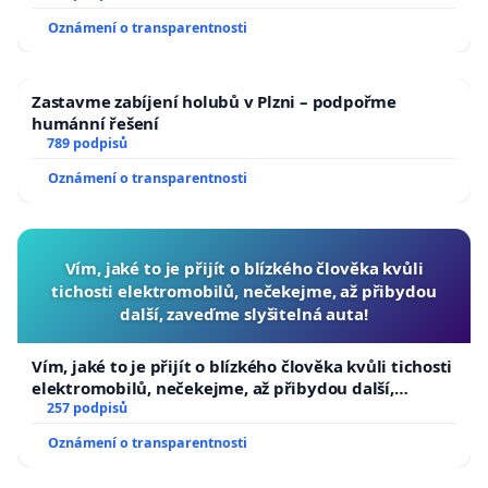
Oznámení o transparentnosti
Zastavme zabíjení holubů v Plzni – podpořme
humánní řešení
789 podpisů
Oznámení o transparentnosti
Vím, jaké to je přijít o blízkého člověka kvůli
tichosti elektromobilů, nečekejme, až přibydou
další, zaveďme slyšitelná auta!
Vím, jaké to je přijít o blízkého člověka kvůli tichosti
elektromobilů, nečekejme, až přibydou další,
zaveďme slyšitelná auta!
257 podpisů
Oznámení o transparentnosti