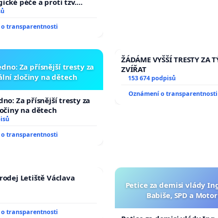
ické péče a proti tzv.
zaci operačních výkonů
sů
o transparentnosti
ŽÁDÁME VYŠŠÍ TRESTY ZA 
dno: Za přísnější tresty za
ZVÍŘAT
lní zločiny na dětech
153 674 podpisů
Oznámení o transparentnosti
no: Za přísnější tresty za
ločiny na dětech
isů
o transparentnosti
rodej Letiště Václava
Petice za demisi vlády In
Babiše, SPD a Motor
o transparentnosti