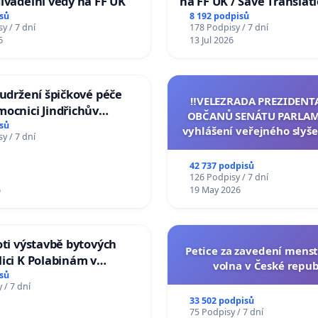
ivadelní vědy na FF UK
na FF UK / Save Translat
Studies at the Faculty of 
sů
8 192 podpisů
y / 7 dní
178 Podpisy / 7 dní
Charles University
6
13 Jul 2026
 udržení špičkové péče
‼️VELEZRADA PREZIDENT
ocnici Jindřichův
OBČANŮ SENÁTU PARLAM
sů
vyhlášení veřejného slyše
y / 7 dní
144 jednacího řádu Senát
na přijetí usnesení k podá
42 737 podpisů
žaloby na prezidenta r
126 Podpisy / 7 dní
6
19 May 2026
oti výstavbě bytových
Petice za zavedení mens
ici K Polabinám v
volna v České repub
ích
sů
 / 7 dní
33 502 podpisů
75 Podpisy / 7 dní