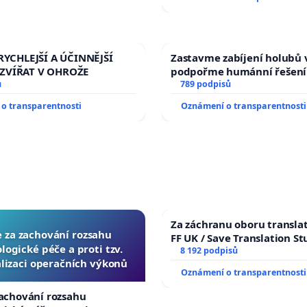
RYCHLEJŠÍ A ÚČINNĚJŠÍ
Zastavme zabíjení holubů v
ZVÍŘAT V OHROŽE
podpořme humánní řešení
ů
789 podpisů
o transparentnosti
Oznámení o transparentnosti
Za záchranu oboru transla
e za zachování rozsahu
FF UK / Save Translation St
logické péče a proti tzv.
the Faculty of Arts, Charle
8 192 podpisů
lizaci operačních výkonů
University
Oznámení o transparentnosti
zachování rozsahu