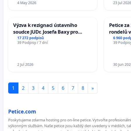
4 May 2026
23 Jul 202
Výzva k rezignaci ústavního
Petice z
soudce JUDr. Josefa Baxy pro
rondelů v
ohrožení důvěry ve spravedlivý
17 272 podpisů
6 960 pod
39 Podpisy / 7 dní
39 Podpisy
proces
2 Jul 2026
30 Jun 202
1
2
3
4
5
6
7
8
»
Petice.com
Poskytujeme zdarma hosting pro on-line petice. Vytvořte profesionální 
výkonným službám. Naše petice jsou každý den uvedeny v médiích, takž