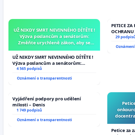
PETICE ZA 
UŽ NIKDY SMRT NEVINNÉHO DÍTĚTE !
OCHRANU 
Výzva poslancům a senátorům:
29 podpis
Změňte urychleně zákon, aby se
Oznámení 
tragédie malé Viktorky už nemohla
opakovat!
UŽ NIKDY SMRT NEVINNÉHO DÍTĚTE !
Výzva poslancům a senátorům:
Změňte urychleně zákon, aby se
4 565 podpisů
tragédie malé Viktorky už nemohla
Oznámení o transparentnosti
opakovat!
Vyjádření podpory pro udělení
Petic
milosti – Denis
onkouro
1 749 podpisů
docentra
Oznámení o transparentnosti
Petice za 