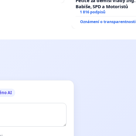
Petice za demisi vlády Ing
Babiše, SPD a Motoristů
1 816 podpisů
Oznámení o transparentnosti
ěno AI
ci.