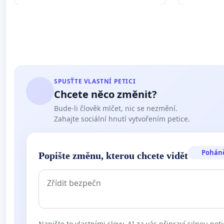
SPUSŤTE VLASTNÍ PETICI
Chcete něco změnit?
Bude-li člověk mlčet, nic se nezmění.
Zahajte sociální hnutí vytvořením petice.
Pohán
Popište změnu, kterou chcete vidět
Napište to vlastními slovy. AI za vás připraví silnou peti