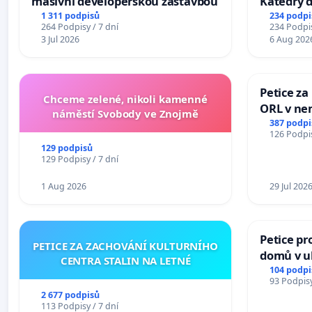
masivní developerskou zástavbou
Katedry d
1 311 podpisů
234 podpi
264 Podpisy / 7 dní
234 Podpis
3 Jul 2026
6 Aug 202
Petice za
Chceme zelené, nikoli kamenné
ORL v nem
náměstí Svobody ve Znojmě
Hradec
387 podpi
126 Podpis
129 podpisů
129 Podpisy / 7 dní
1 Aug 2026
29 Jul 202
Petice pr
PETICE ZA ZACHOVÁNÍ KULTURNÍHO
domů v ul
CENTRA STALIN NA LETNÉ
Pardubic
104 podpi
93 Podpisy
2 677 podpisů
113 Podpisy / 7 dní