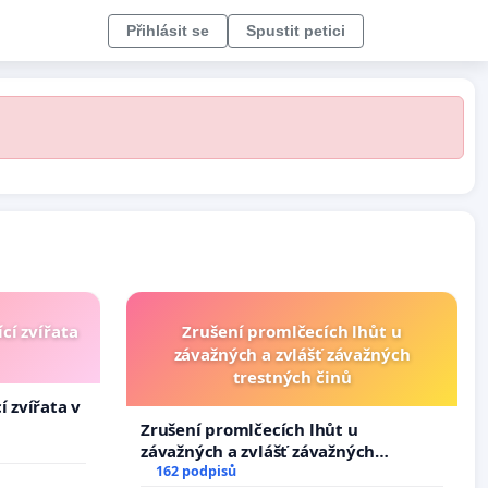
Přihlásit se
Spustit petici
cí zvířata
Zrušení promlčecích lhůt u
závažných a zvlášť závažných
trestných činů
í zvířata v
Zrušení promlčecích lhůt u
závažných a zvlášť závažných
trestných činů
162 podpisů