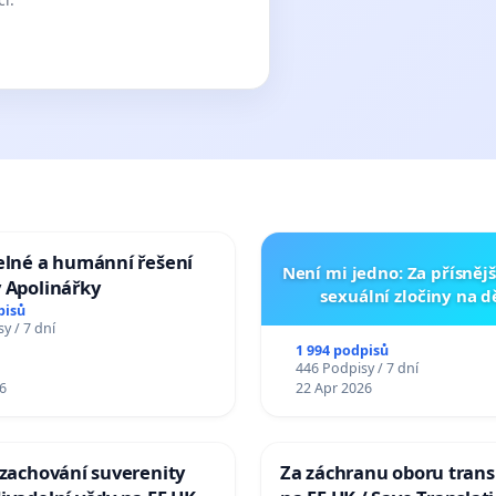
elné a humánní řešení
Není mi jedno: Za přísnějš
 Apolinářky
sexuální zločiny na 
pisů
y / 7 dní
1 994 podpisů
446 Podpisy / 7 dní
6
22 Apr 2026
 zachování suverenity
Za záchranu oboru trans