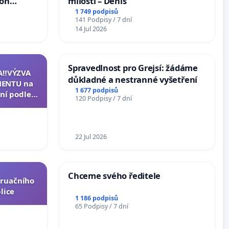
ion
milosti – Denis
Arts,
1 749 podpisů
141 Podpisy / 7 dní
14 Jul 2026
Spravedlnost pro Grejsí: žádáme
A‼️VÝZVA
důkladné a nestranné vyšetření
ENTU na
1 677 podpisů
ní podle §
120 Podpisy / 7 dní
u k návrhu
ní ústavní
epubliky
22 Jul 2026
Chceme svého ředitele
truačního
lice
1 186 podpisů
65 Podpisy / 7 dní