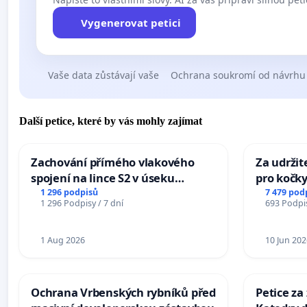
Vygenerovat petici
Vaše data zůstávají vaše
Ochrana soukromí od návrhu
Další petice, které by vás mohly zajímat
Zachování přímého vlakového
Za udržit
spojení na lince S2 v úseku
pro kočky
Ostrava – Bohumín – Karviná –
1 296 podpisů
7 479 pod
1 296 Podpisy / 7 dní
693 Podpis
Mosty u Jablunkova
1 Aug 2026
10 Jun 202
Ochrana Vrbenských rybníků před
Petice za