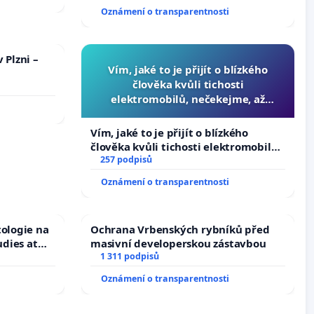
Oznámení o transparentnosti
 Plzni –
Vím, jaké to je přijít o blízkého
člověka kvůli tichosti
elektromobilů, nečekejme, až
přibydou další, zaveďme slyšitelná
auta!
Vím, jaké to je přijít o blízkého
člověka kvůli tichosti elektromobilů,
nečekejme, až přibydou další,
257 podpisů
zaveďme slyšitelná auta!
Oznámení o transparentnosti
tologie na
Ochrana Vrbenských rybníků před
udies at
masivní developerskou zástavbou
s
1 311 podpisů
Oznámení o transparentnosti