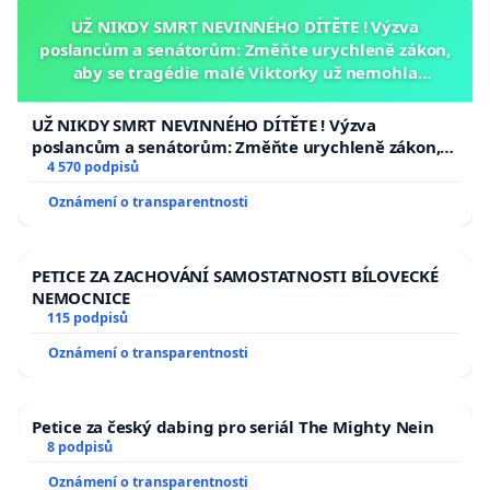
UŽ NIKDY SMRT NEVINNÉHO DÍTĚTE ! Výzva
poslancům a senátorům: Změňte urychleně zákon,
aby se tragédie malé Viktorky už nemohla
opakovat!
UŽ NIKDY SMRT NEVINNÉHO DÍTĚTE ! Výzva
poslancům a senátorům: Změňte urychleně zákon,
aby se tragédie malé Viktorky už nemohla opakovat!
4 570 podpisů
Oznámení o transparentnosti
PETICE ZA ZACHOVÁNÍ SAMOSTATNOSTI BÍLOVECKÉ
NEMOCNICE
115 podpisů
Oznámení o transparentnosti
Petice za český dabing pro seriál The Mighty Nein
8 podpisů
Oznámení o transparentnosti