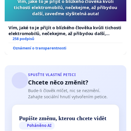
Vím, jaké to je přijít o blízkého člověka kvůli
tichosti elektromobilů, nečekejme, až přibydou
další, zaveďme slyšitelná auta!
Vím, jaké to je přijít o blízkého člověka kvůli tichosti
elektromobilů, nečekejme, až přibydou další,
zaveďme slyšitelná auta!
258 podpisů
Oznámení o transparentnosti
SPUSŤTE VLASTNÍ PETICI
Chcete něco změnit?
Bude-li člověk mlčet, nic se nezmění.
Zahajte sociální hnutí vytvořením petice.
Popište změnu, kterou chcete vidět
Poháněno AI