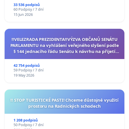
33 536 podpisů
60 Podpisy / 7 dní
15 Jun 2026
‼️VELEZRADA PREZIDENTA‼️VÝZVA OBČANŮ SENÁTU
PARLAMENTU na vyhlášení veřejného slyšení podle
§ 144 jednacího řádu Senátu k návrhu na přijetí
usnesení k podání ústavní žaloby na prezidenta
republiky
42 754 podpisů
59 Podpisy / 7 dní
19 May 2026
‼️ STOP TURISTICKÉ PASTI! Chceme důstojné využití
prostoru na Radnických schodech
1 208 podpisů
50 Podpisy / 7 dní