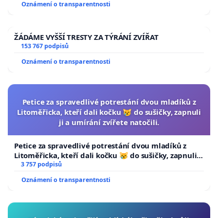
Oznámení o transparentnosti
ŽÁDÁME VYŠŠÍ TRESTY ZA TÝRÁNÍ ZVÍŘAT
153 767 podpisů
Oznámení o transparentnosti
Petice za spravedlivé potrestání dvou mladíků z
Litoměřicka, kteří dali kočku 😿 do sušičky, zapnuli
ji a umírání zvířete natočili.
Petice za spravedlivé potrestání dvou mladíků z
Litoměřicka, kteří dali kočku 😿 do sušičky, zapnuli ji
a umírání zvířete natočili.
3 757 podpisů
Oznámení o transparentnosti