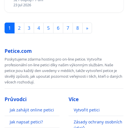
23 Jul 2026
1
2
3
4
5
6
7
8
»
Petice.com
Poskytujeme zdarma hosting pro on-line petice. Vytvořte
profesionální on-line petici díky našim výkonným službám. Naše
petice jsou každý den uvedeny v médiích, takže vytvoření petice je
skvělý způsob, jak upoutat pozornost veřejnosti i těch, kteří o daných
věcech rozhodují.
Průvodci
Více
Jak zahájit online petici
Vytvořit petici
Jak napsat petici?
Zásady ochrany osobních
údajů