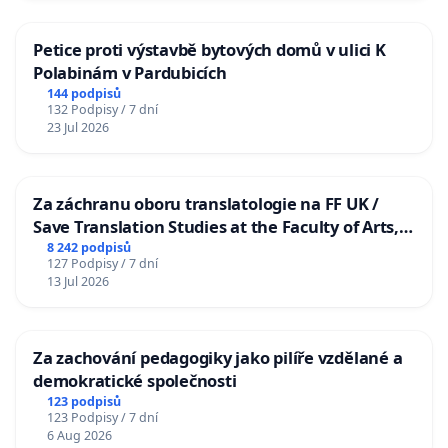
Petice proti výstavbě bytových domů v ulici K
Polabinám v Pardubicích
144 podpisů
132 Podpisy / 7 dní
23 Jul 2026
Za záchranu oboru translatologie na FF UK /
Save Translation Studies at the Faculty of Arts,
Charles University
8 242 podpisů
127 Podpisy / 7 dní
13 Jul 2026
Za zachování pedagogiky jako pilíře vzdělané a
demokratické společnosti
123 podpisů
123 Podpisy / 7 dní
6 Aug 2026