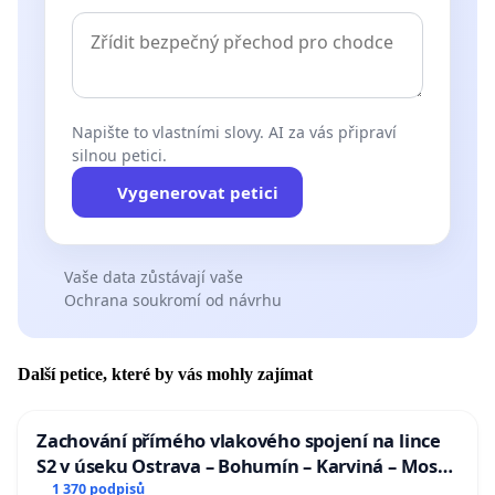
Napište to vlastními slovy. AI za vás připraví
silnou petici.
Vygenerovat petici
Vaše data zůstávají vaše
Ochrana soukromí od návrhu
Další petice, které by vás mohly zajímat
Zachování přímého vlakového spojení na lince
S2 v úseku Ostrava – Bohumín – Karviná – Mosty
u Jablunkova
1 370 podpisů