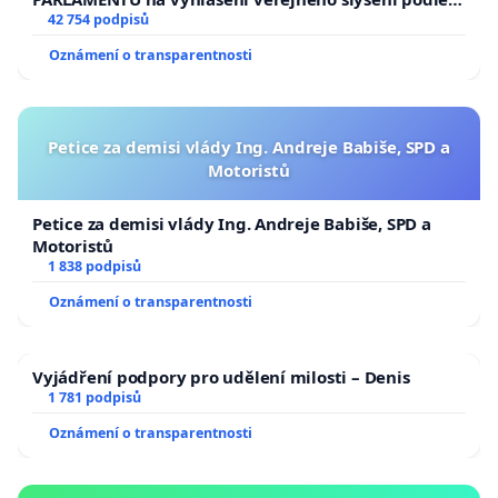
144 jednacího řádu Senátu k návrhu na přijetí
42 754 podpisů
usnesení k podání ústavní žaloby na prezidenta
Oznámení o transparentnosti
republiky
Petice za demisi vlády Ing. Andreje Babiše, SPD a
Motoristů
Petice za demisi vlády Ing. Andreje Babiše, SPD a
Motoristů
1 838 podpisů
Oznámení o transparentnosti
Vyjádření podpory pro udělení milosti – Denis
1 781 podpisů
Oznámení o transparentnosti