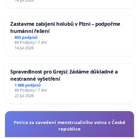
14 Jul 2026
Zastavme zabíjení holubů v Plzni – podpořme
humánní řešení
865 podpisů
84 Podpisy / 7 dní
14 Jul 2026
Spravedlnost pro Grejsí: žádáme důkladné a
nestranné vyšetření
1 686 podpisů
80 Podpisy / 7 dní
22 Jul 2026
Petice za zavedení menstruačního volna v České
republice