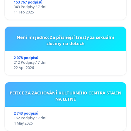
153 767 podpisů
349 Podpisy / 7 dní
11 Feb 2025
Není mi jedno: Za přísnější tresty za sexuální
zločiny na dětech
2 078 podpisů
212 Podpisy / 7 dní
22 Apr 2026
PETICE ZA ZACHOVÁNÍ KULTURNÍHO CENTRA STALIN
NA LETNÉ
2 743 podpisů
162 Podpisy / 7 dní
4 May 2026