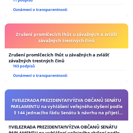
11 podpisů
Oznámení o transparentnosti
Zrušení promlčecích lhůt u závažných a zvlášť
závažných trestných činů
Zrušení promlčecích lhůt u závažných a zvlášť
závažných trestných činů
163 podpisů
Oznámení o transparentnosti
‼️VELEZRADA PREZIDENTA‼️VÝZVA OBČANŮ SENÁTU
PARLAMENTU na vyhlášení veřejného slyšení podle
§ 144 jednacího řádu Senátu k návrhu na přijetí
usnesení k podání ústavní žaloby na prezidenta
republiky
‼️VELEZRADA PREZIDENTA‼️VÝZVA OBČANŮ SENÁTU
PARLAMENTU na vyhlášení veřejného slyšení podle §