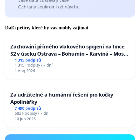
Vaše data zůstávají vaše
Ochrana soukromí od návrhu
Další petice, které by vás mohly zajímat
Zachování přímého vlakového spojení na lince
S2 v úseku Ostrava – Bohumín – Karviná – Mosty
u Jablunkova
1 315 podpisů
1 315 Podpisy / 7 dní
1 Aug 2026
Za udržitelné a humánní řešení pro kočky
Apolinářky
7 490 podpisů
683 Podpisy / 7 dní
10 Jun 2026