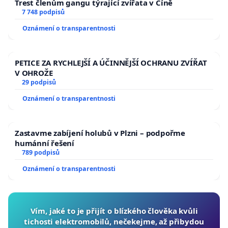
Trest členům gangu týrající zvířata v Číně
7 748 podpisů
Oznámení o transparentnosti
PETICE ZA RYCHLEJŠÍ A ÚČINNĚJŠÍ OCHRANU ZVÍŘAT
V OHROŽE
29 podpisů
Oznámení o transparentnosti
Zastavme zabíjení holubů v Plzni – podpořme
humánní řešení
789 podpisů
Oznámení o transparentnosti
Vím, jaké to je přijít o blízkého člověka kvůli
tichosti elektromobilů, nečekejme, až přibydou