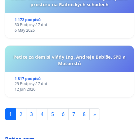
prostoru na Radnických schodech
1 172 podpisů
30 Podpisy / 7 dní
6 May 2026
Petice za demisi vlády Ing. Andreje Babiše, SPD a
Motoristů
1 817 podpisů
25 Podpisy / 7 dní
12 Jun 2026
1
2
3
4
5
6
7
8
»
Petice.com