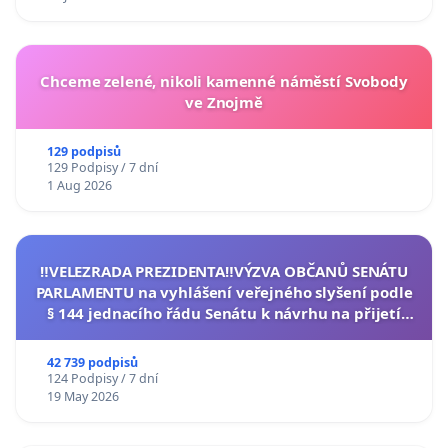
Chceme zelené, nikoli kamenné náměstí Svobody
ve Znojmě
129 podpisů
129 Podpisy / 7 dní
1 Aug 2026
‼️VELEZRADA PREZIDENTA‼️VÝZVA OBČANŮ SENÁTU
PARLAMENTU na vyhlášení veřejného slyšení podle
§ 144 jednacího řádu Senátu k návrhu na přijetí
usnesení k podání ústavní žaloby na prezidenta
republiky
42 739 podpisů
124 Podpisy / 7 dní
19 May 2026