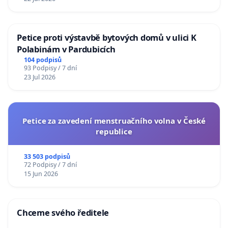
Petice proti výstavbě bytových domů v ulici K
Polabinám v Pardubicích
104 podpisů
93 Podpisy / 7 dní
23 Jul 2026
Petice za zavedení menstruačního volna v České
republice
33 503 podpisů
72 Podpisy / 7 dní
15 Jun 2026
Chceme svého ředitele