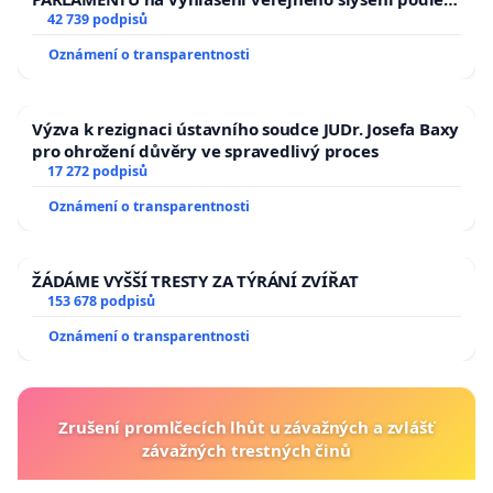
144 jednacího řádu Senátu k návrhu na přijetí
42 739 podpisů
usnesení k podání ústavní žaloby na prezidenta
Oznámení o transparentnosti
republiky
Výzva k rezignaci ústavního soudce JUDr. Josefa Baxy
pro ohrožení důvěry ve spravedlivý proces
17 272 podpisů
Oznámení o transparentnosti
ŽÁDÁME VYŠŠÍ TRESTY ZA TÝRÁNÍ ZVÍŘAT
153 678 podpisů
Oznámení o transparentnosti
Zrušení promlčecích lhůt u závažných a zvlášť
závažných trestných činů