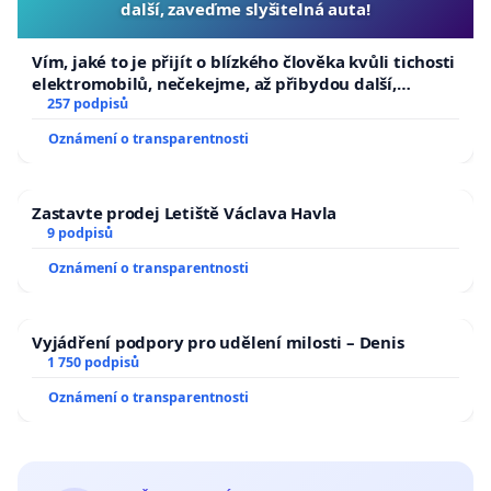
další, zaveďme slyšitelná auta!
Vím, jaké to je přijít o blízkého člověka kvůli tichosti
elektromobilů, nečekejme, až přibydou další,
zaveďme slyšitelná auta!
257 podpisů
Oznámení o transparentnosti
Zastavte prodej Letiště Václava Havla
9 podpisů
Oznámení o transparentnosti
Vyjádření podpory pro udělení milosti – Denis
1 750 podpisů
Oznámení o transparentnosti