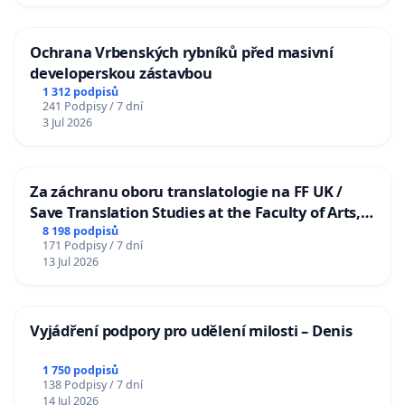
Ochrana Vrbenských rybníků před masivní
developerskou zástavbou
1 312 podpisů
241 Podpisy / 7 dní
3 Jul 2026
Za záchranu oboru translatologie na FF UK /
Save Translation Studies at the Faculty of Arts,
Charles University
8 198 podpisů
171 Podpisy / 7 dní
13 Jul 2026
Vyjádření podpory pro udělení milosti – Denis
1 750 podpisů
138 Podpisy / 7 dní
14 Jul 2026