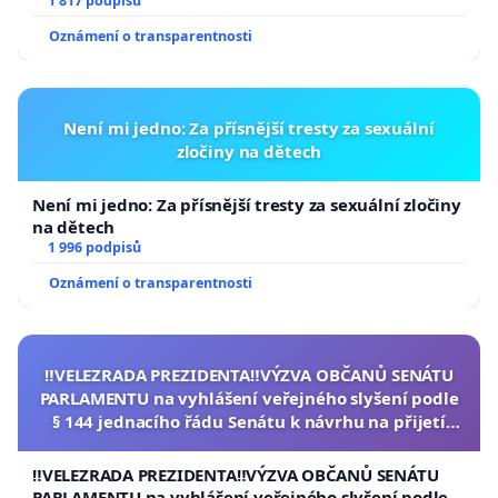
1 817 podpisů
Oznámení o transparentnosti
Není mi jedno: Za přísnější tresty za sexuální
zločiny na dětech
Není mi jedno: Za přísnější tresty za sexuální zločiny
na dětech
1 996 podpisů
Oznámení o transparentnosti
‼️VELEZRADA PREZIDENTA‼️VÝZVA OBČANŮ SENÁTU
PARLAMENTU na vyhlášení veřejného slyšení podle
§ 144 jednacího řádu Senátu k návrhu na přijetí
usnesení k podání ústavní žaloby na prezidenta
republiky
‼️VELEZRADA PREZIDENTA‼️VÝZVA OBČANŮ SENÁTU
PARLAMENTU na vyhlášení veřejného slyšení podle §