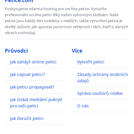
Poskytujeme zdarma hosting pro on-line petice. Vytvořte
profesionální on-line petici díky našim výkonným službám. Naše
petice jsou každý den uvedeny v médiích, takže vytvoření petice je
skvělý způsob, jak upoutat pozornost veřejnosti i těch, kteří o daných
věcech rozhodují.
Průvodci
Více
Jak zahájit online petici
Vytvořit petici
Jak napsat petici?
Zásady ochrany osobních
údajů
Jak petici propagovat?
Správa souborů cookie
Jak získat mediální pokrytí
pro vaši petici
O nás
Jak doručit petici