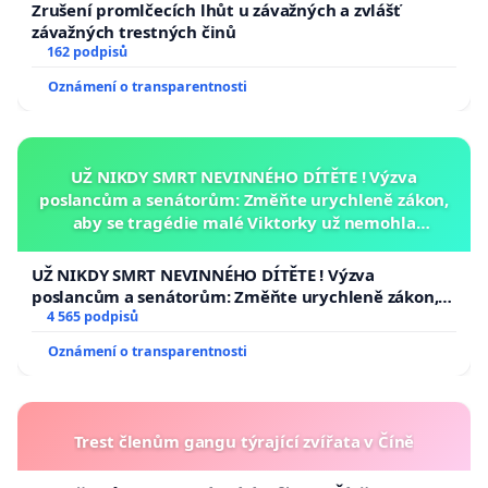
Zrušení promlčecích lhůt u závažných a zvlášť
závažných trestných činů
162 podpisů
Oznámení o transparentnosti
UŽ NIKDY SMRT NEVINNÉHO DÍTĚTE ! Výzva
poslancům a senátorům: Změňte urychleně zákon,
aby se tragédie malé Viktorky už nemohla
opakovat!
UŽ NIKDY SMRT NEVINNÉHO DÍTĚTE ! Výzva
poslancům a senátorům: Změňte urychleně zákon,
aby se tragédie malé Viktorky už nemohla opakovat!
4 565 podpisů
Oznámení o transparentnosti
Trest členům gangu týrající zvířata v Číně