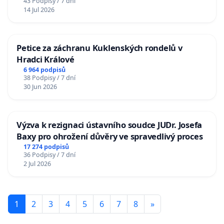
43 Podpisy / 7 dní
14 Jul 2026
Petice za záchranu Kuklenských rondelů v
Hradci Králové
6 964 podpisů
38 Podpisy / 7 dní
30 Jun 2026
Výzva k rezignaci ústavního soudce JUDr. Josefa
Baxy pro ohrožení důvěry ve spravedlivý proces
17 274 podpisů
36 Podpisy / 7 dní
2 Jul 2026
1
2
3
4
5
6
7
8
»