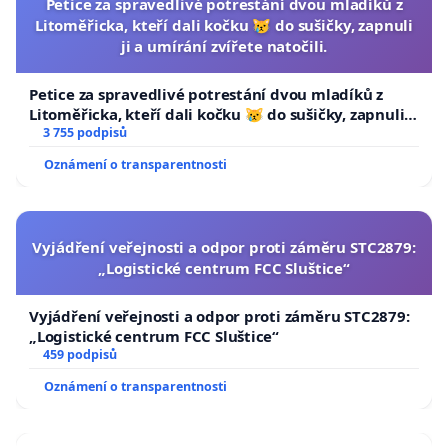
Petice za spravedlivé potrestání dvou mladíků z
Litoměřicka, kteří dali kočku 😿 do sušičky, zapnuli
ji a umírání zvířete natočili.
Petice za spravedlivé potrestání dvou mladíků z
Litoměřicka, kteří dali kočku 😿 do sušičky, zapnuli ji
a umírání zvířete natočili.
3 755 podpisů
Oznámení o transparentnosti
Vyjádření veřejnosti a odpor proti záměru STC2879:
„Logistické centrum FCC Sluštice“
Vyjádření veřejnosti a odpor proti záměru STC2879:
„Logistické centrum FCC Sluštice“
459 podpisů
Oznámení o transparentnosti