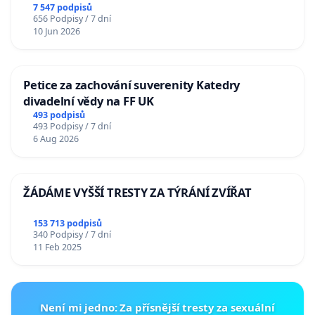
7 547 podpisů
656 Podpisy / 7 dní
10 Jun 2026
Petice za zachování suverenity Katedry
divadelní vědy na FF UK
493 podpisů
493 Podpisy / 7 dní
6 Aug 2026
ŽÁDÁME VYŠŠÍ TRESTY ZA TÝRÁNÍ ZVÍŘAT
153 713 podpisů
340 Podpisy / 7 dní
11 Feb 2025
Není mi jedno: Za přísnější tresty za sexuální