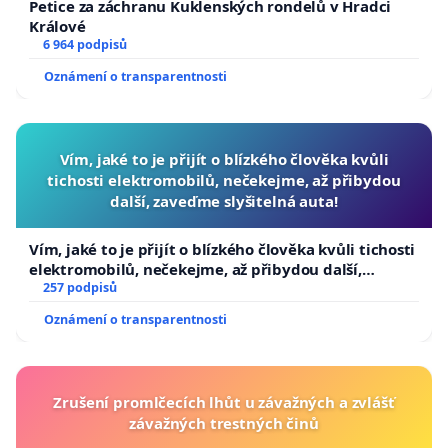
Petice za záchranu Kuklenských rondelů v Hradci
Králové
6 964 podpisů
Oznámení o transparentnosti
Vím, jaké to je přijít o blízkého člověka kvůli
tichosti elektromobilů, nečekejme, až přibydou
další, zaveďme slyšitelná auta!
Vím, jaké to je přijít o blízkého člověka kvůli tichosti
elektromobilů, nečekejme, až přibydou další,
zaveďme slyšitelná auta!
257 podpisů
Oznámení o transparentnosti
Zrušení promlčecích lhůt u závažných a zvlášť
závažných trestných činů