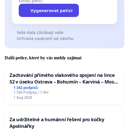
silnou petici.
Vygenerovat petici
Vaše data zůstávají vaše
Ochrana soukromí od návrhu
Další petice, které by vás mohly zajímat
Zachování přímého vlakového spojení na lince
S2 v úseku Ostrava – Bohumín – Karviná – Mosty
u Jablunkova
1 342 podpisů
1 339 Podpisy / 7 dní
1 Aug 2026
Za udržitelné a humánní řešení pro kočky
Apolinářky