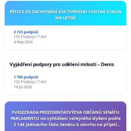
PETICE ZA ZACHOVÁNÍ KULTURNÍHO CENTRA STALIN
NA LETNÉ
2 723 podpisů
155 Podpisy / 7 dní
4 May 2026
Vyjádření podpory pro udělení milosti – Denis
1 766 podpisů
132 Podpisy / 7 dní
14 Jul 2026
‼️VELEZRADA PREZIDENTA‼️VÝZVA OBČANŮ SENÁTU
PARLAMENTU na vyhlášení veřejného slyšení podle
§ 144 jednacího řádu Senátu k návrhu na přijetí
usnesení k podání ústavní žaloby na prezidenta