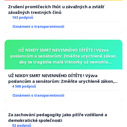
Zrušení promlčecích lhůt u závažných a zvlášť
závažných trestných činů
163 podpisů
Oznámení o transparentnosti
UŽ NIKDY SMRT NEVINNÉHO DÍTĚTE ! Výzva
poslancům a senátorům: Změňte urychleně zákon,
aby se tragédie malé Viktorky už nemohla
opakovat!
UŽ NIKDY SMRT NEVINNÉHO DÍTĚTE ! Výzva
poslancům a senátorům: Změňte urychleně zákon,
aby se tragédie malé Viktorky už nemohla opakovat!
4 568 podpisů
Oznámení o transparentnosti
Za zachování pedagogiky jako pilíře vzdělané a
demokratické společnosti
92 podpisů