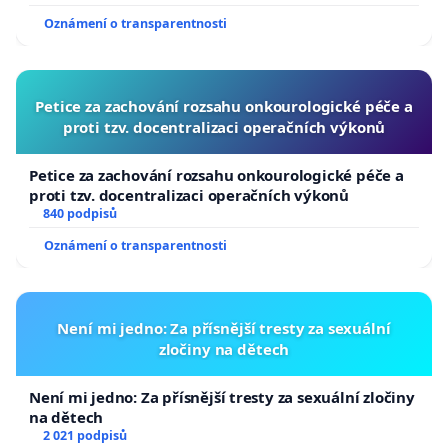
usnesení k podání ústavní žaloby na prezidenta
Oznámení o transparentnosti
republiky
Petice za zachování rozsahu onkourologické péče a
proti tzv. docentralizaci operačních výkonů
Petice za zachování rozsahu onkourologické péče a
proti tzv. docentralizaci operačních výkonů
840 podpisů
Oznámení o transparentnosti
Není mi jedno: Za přísnější tresty za sexuální
zločiny na dětech
Není mi jedno: Za přísnější tresty za sexuální zločiny
na dětech
2 021 podpisů