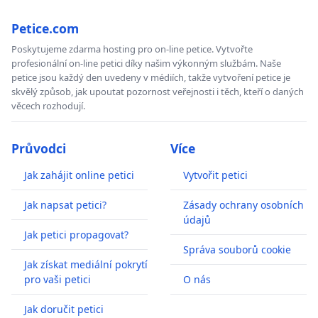
Petice.com
Poskytujeme zdarma hosting pro on-line petice. Vytvořte
profesionální on-line petici díky našim výkonným službám. Naše
petice jsou každý den uvedeny v médiích, takže vytvoření petice je
skvělý způsob, jak upoutat pozornost veřejnosti i těch, kteří o daných
věcech rozhodují.
Průvodci
Více
Jak zahájit online petici
Vytvořit petici
Jak napsat petici?
Zásady ochrany osobních
údajů
Jak petici propagovat?
Správa souborů cookie
Jak získat mediální pokrytí
pro vaši petici
O nás
Jak doručit petici