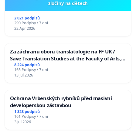
zločiny na dětech
2 021 podpisů
290 Podpisy / 7 dní
22 Apr 2026
Za záchranu oboru translatologie na FF UK /
Save Translation Studies at the Faculty of Arts,
Charles University
8 224 podpisů
165 Podpisy / 7 dní
13 Jul 2026
Ochrana Vrbenských rybníků před masivní
developerskou zástavbou
1 328 podpisů
161 Podpisy / 7 dní
3 Jul 2026