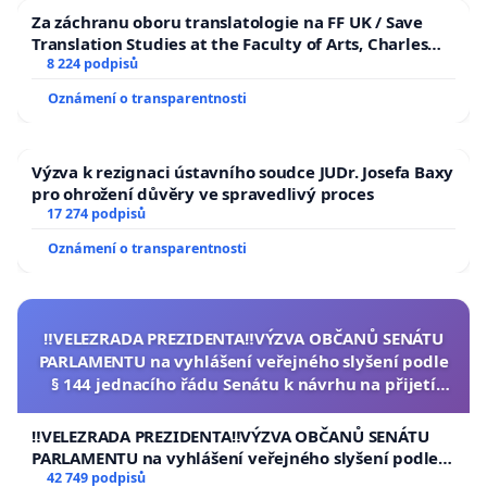
Za záchranu oboru translatologie na FF UK / Save
Translation Studies at the Faculty of Arts, Charles
University
8 224 podpisů
Oznámení o transparentnosti
Výzva k rezignaci ústavního soudce JUDr. Josefa Baxy
pro ohrožení důvěry ve spravedlivý proces
17 274 podpisů
Oznámení o transparentnosti
‼️VELEZRADA PREZIDENTA‼️VÝZVA OBČANŮ SENÁTU
PARLAMENTU na vyhlášení veřejného slyšení podle
§ 144 jednacího řádu Senátu k návrhu na přijetí
usnesení k podání ústavní žaloby na prezidenta
republiky
‼️VELEZRADA PREZIDENTA‼️VÝZVA OBČANŮ SENÁTU
PARLAMENTU na vyhlášení veřejného slyšení podle §
144 jednacího řádu Senátu k návrhu na přijetí
42 749 podpisů