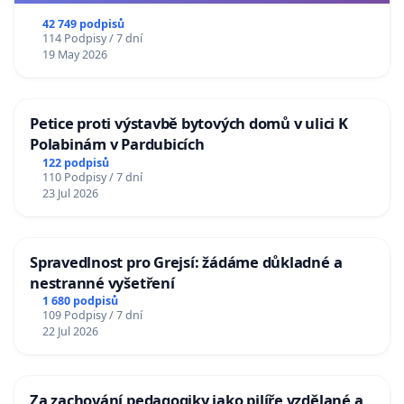
republiky
42 749 podpisů
114 Podpisy / 7 dní
19 May 2026
Petice proti výstavbě bytových domů v ulici K
Polabinám v Pardubicích
122 podpisů
110 Podpisy / 7 dní
23 Jul 2026
Spravedlnost pro Grejsí: žádáme důkladné a
nestranné vyšetření
1 680 podpisů
109 Podpisy / 7 dní
22 Jul 2026
Za zachování pedagogiky jako pilíře vzdělané a