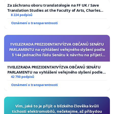
Za záchranu oboru translatologie na FF UK / Save
Translation Studies at the Faculty of Arts, Charles
University
8 224 podpisů
Oznámení o transparentnosti
‼️VELEZRADA PREZIDENTA‼️VÝZVA OBČANŮ SENÁTU
PARLAMENTU na vyhlášení veřejného slyšení podle
§ 144 jednacího řádu Senátu k návrhu na přijetí
usnesení k podání ústavní žaloby na prezidenta
republiky
‼️VELEZRADA PREZIDENTA‼️VÝZVA OBČANŮ SENÁTU
PARLAMENTU na vyhlášení veřejného slyšení podle §
144 jednacího řádu Senátu k návrhu na přijetí
42 750 podpisů
usnesení k podání ústavní žaloby na prezidenta
Oznámení o transparentnosti
republiky
Vím, jaké to je přijít o blízkého člověka kvůli
tichosti elektromobilů, nečekejme, až přibydou