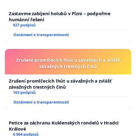
Zastavme zabíjení holubů v Plzni – podpořme
humánní řešení
827 podpisů
Oznámení o transparentnosti
Zrušení promlčecích lhůt u závažných a zvlášť
závažných trestných činů
Zrušení promlčecích lhůt u závažných a zvlášť
závažných trestných činů
163 podpisů
Oznámení o transparentnosti
Petice za záchranu Kuklenských rondelů v Hradci
Králové
6 964 podpisů