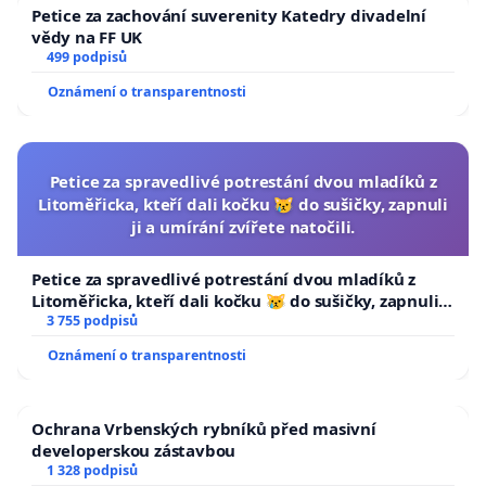
Petice za zachování suverenity Katedry divadelní
vědy na FF UK
499 podpisů
Oznámení o transparentnosti
Petice za spravedlivé potrestání dvou mladíků z
Litoměřicka, kteří dali kočku 😿 do sušičky, zapnuli
ji a umírání zvířete natočili.
Petice za spravedlivé potrestání dvou mladíků z
Litoměřicka, kteří dali kočku 😿 do sušičky, zapnuli ji
a umírání zvířete natočili.
3 755 podpisů
Oznámení o transparentnosti
Ochrana Vrbenských rybníků před masivní
developerskou zástavbou
1 328 podpisů