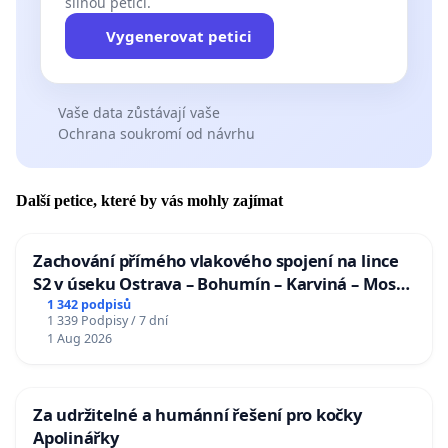
silnou petici.
Vygenerovat petici
Vaše data zůstávají vaše
Ochrana soukromí od návrhu
Další petice, které by vás mohly zajímat
Zachování přímého vlakového spojení na lince
S2 v úseku Ostrava – Bohumín – Karviná – Mosty
u Jablunkova
1 342 podpisů
1 339 Podpisy / 7 dní
1 Aug 2026
Za udržitelné a humánní řešení pro kočky
Apolinářky