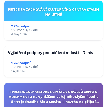
PETICE ZA ZACHOVÁNÍ KULTURNÍHO CENTRA STALIN
NA LETNÉ
2 724 podpisů
156 Podpisy / 7 dní
4 May 2026
Vyjádření podpory pro udělení milosti – Denis
1 767 podpisů
133 Podpisy / 7 dní
14 Jul 2026
‼️VELEZRADA PREZIDENTA‼️VÝZVA OBČANŮ SENÁTU
PARLAMENTU na vyhlášení veřejného slyšení podle
§ 144 jednacího řádu Senátu k návrhu na přijetí
usnesení k podání ústavní žaloby na prezidenta