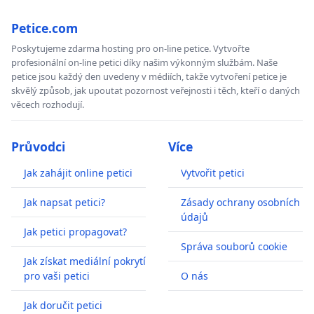
Petice.com
Poskytujeme zdarma hosting pro on-line petice. Vytvořte
profesionální on-line petici díky našim výkonným službám. Naše
petice jsou každý den uvedeny v médiích, takže vytvoření petice je
skvělý způsob, jak upoutat pozornost veřejnosti i těch, kteří o daných
věcech rozhodují.
Průvodci
Více
Jak zahájit online petici
Vytvořit petici
Jak napsat petici?
Zásady ochrany osobních
údajů
Jak petici propagovat?
Správa souborů cookie
Jak získat mediální pokrytí
pro vaši petici
O nás
Jak doručit petici