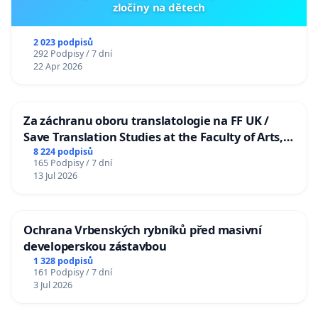
zločiny na dětech
2 023 podpisů
292 Podpisy / 7 dní
22 Apr 2026
Za záchranu oboru translatologie na FF UK /
Save Translation Studies at the Faculty of Arts,
Charles University
8 224 podpisů
165 Podpisy / 7 dní
13 Jul 2026
Ochrana Vrbenských rybníků před masivní
developerskou zástavbou
1 328 podpisů
161 Podpisy / 7 dní
3 Jul 2026