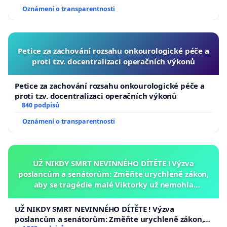
Oznámení o transparentnosti
Petice za zachování rozsahu onkourologické péče a
proti tzv. docentralizaci operačních výkonů
Petice za zachování rozsahu onkourologické péče a
proti tzv. docentralizaci operačních výkonů
840 podpisů
Oznámení o transparentnosti
UŽ NIKDY SMRT NEVINNÉHO DÍTĚTE ! Výzva
poslancům a senátorům: Změňte urychleně zákon,
aby se tragédie malé Viktorky už nemohla
opakovat!
UŽ NIKDY SMRT NEVINNÉHO DÍTĚTE ! Výzva
poslancům a senátorům: Změňte urychleně zákon,