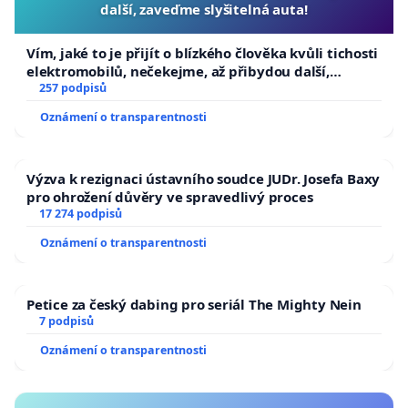
další, zaveďme slyšitelná auta!
Vím, jaké to je přijít o blízkého člověka kvůli tichosti
elektromobilů, nečekejme, až přibydou další,
zaveďme slyšitelná auta!
257 podpisů
Oznámení o transparentnosti
Výzva k rezignaci ústavního soudce JUDr. Josefa Baxy
pro ohrožení důvěry ve spravedlivý proces
17 274 podpisů
Oznámení o transparentnosti
Petice za český dabing pro seriál The Mighty Nein
7 podpisů
Oznámení o transparentnosti