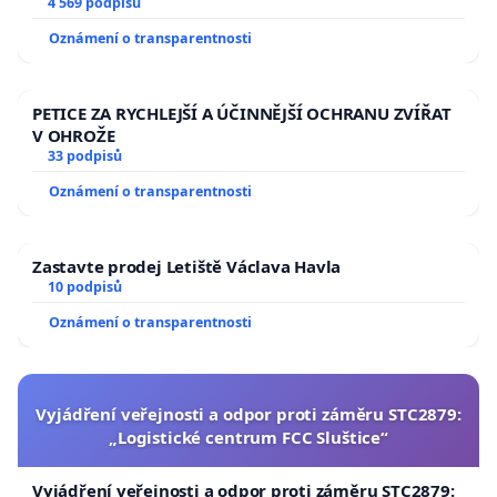
aby se tragédie malé Viktorky už nemohla opakovat!
4 569 podpisů
Oznámení o transparentnosti
PETICE ZA RYCHLEJŠÍ A ÚČINNĚJŠÍ OCHRANU ZVÍŘAT
V OHROŽE
33 podpisů
Oznámení o transparentnosti
Zastavte prodej Letiště Václava Havla
10 podpisů
Oznámení o transparentnosti
Vyjádření veřejnosti a odpor proti záměru STC2879:
„Logistické centrum FCC Sluštice“
Vyjádření veřejnosti a odpor proti záměru STC2879: