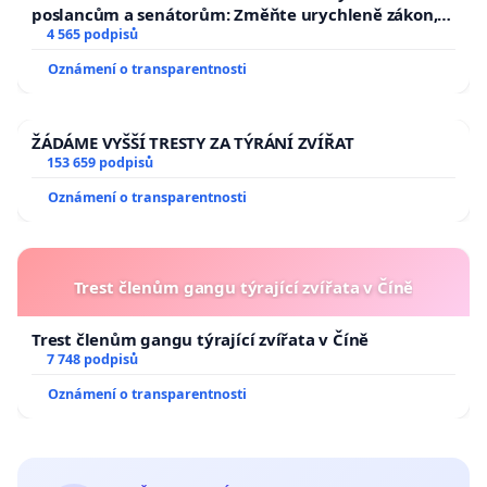
poslancům a senátorům: Změňte urychleně zákon,
aby se tragédie malé Viktorky už nemohla opakovat!
4 565 podpisů
Oznámení o transparentnosti
ŽÁDÁME VYŠŠÍ TRESTY ZA TÝRÁNÍ ZVÍŘAT
153 659 podpisů
Oznámení o transparentnosti
Trest členům gangu týrající zvířata v Číně
Trest členům gangu týrající zvířata v Číně
7 748 podpisů
Oznámení o transparentnosti