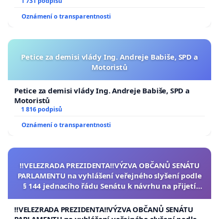
1 731 podpisů
Oznámení o transparentnosti
Petice za demisi vlády Ing. Andreje Babiše, SPD a
Motoristů
Petice za demisi vlády Ing. Andreje Babiše, SPD a
Motoristů
1 816 podpisů
Oznámení o transparentnosti
‼️VELEZRADA PREZIDENTA‼️VÝZVA OBČANŮ SENÁTU
PARLAMENTU na vyhlášení veřejného slyšení podle
§ 144 jednacího řádu Senátu k návrhu na přijetí
usnesení k podání ústavní žaloby na prezidenta
republiky
‼️VELEZRADA PREZIDENTA‼️VÝZVA OBČANŮ SENÁTU