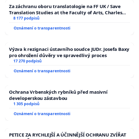
Za záchranu oboru translatologie na FF UK / Save
Translation Studies at the Faculty of Arts, Charles
University
8 177 podpisů
Oznámení o transparentnosti
Výzva k rezignaci ústavního soudce JUDr. Josefa Baxy
pro ohrožení důvěry ve spravedlivý proces
17 270 podpisů
Oznámení o transparentnosti
Ochrana Vrbenských rybníků před masivní
developerskou zástavbou
1 305 podpisů
Oznámení o transparentnosti
PETICE ZA RYCHLEJŠÍ A ÚČINNĚJŠÍ OCHRANU ZVÍŘAT