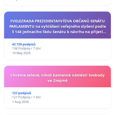
‼️VELEZRADA PREZIDENTA‼️VÝZVA OBČANŮ SENÁTU
PARLAMENTU na vyhlášení veřejného slyšení podle
§ 144 jednacího řádu Senátu k návrhu na přijetí
usnesení k podání ústavní žaloby na prezidenta
republiky
42 729 podpisů
138 Podpisy / 7 dní
19 May 2026
Chceme zelené, nikoli kamenné náměstí Svobody
ve Znojmě
127 podpisů
127 Podpisy / 7 dní
1 Aug 2026