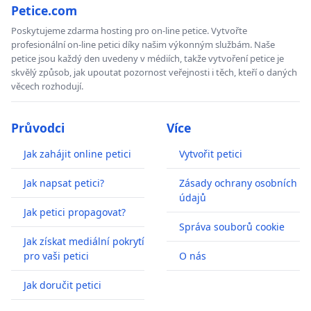
Petice.com
Poskytujeme zdarma hosting pro on-line petice. Vytvořte
profesionální on-line petici díky našim výkonným službám. Naše
petice jsou každý den uvedeny v médiích, takže vytvoření petice je
skvělý způsob, jak upoutat pozornost veřejnosti i těch, kteří o daných
věcech rozhodují.
Průvodci
Více
Jak zahájit online petici
Vytvořit petici
Jak napsat petici?
Zásady ochrany osobních
údajů
Jak petici propagovat?
Správa souborů cookie
Jak získat mediální pokrytí
pro vaši petici
O nás
Jak doručit petici