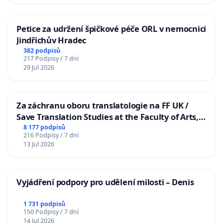
Petice za udržení špičkové péče ORL v nemocnici
Jindřichův Hradec
382 podpisů
217 Podpisy / 7 dní
29 Jul 2026
Za záchranu oboru translatologie na FF UK /
Save Translation Studies at the Faculty of Arts,
Charles University
8 177 podpisů
216 Podpisy / 7 dní
13 Jul 2026
Vyjádření podpory pro udělení milosti – Denis
1 731 podpisů
150 Podpisy / 7 dní
14 Jul 2026