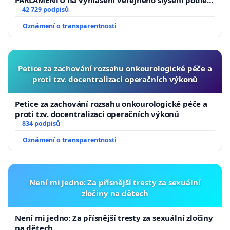
PARLAMENTU na vyhlášení veřejného slyšení podle §
144 jednacího řádu Senátu k návrhu na přijetí
42 729 podpisů
usnesení k podání ústavní žaloby na prezidenta
Oznámení o transparentnosti
republiky
Petice za zachování rozsahu onkourologické péče a
proti tzv. docentralizaci operačních výkonů
Petice za zachování rozsahu onkourologické péče a
proti tzv. docentralizaci operačních výkonů
834 podpisů
Oznámení o transparentnosti
Není mi jedno: Za přísnější tresty za sexuální
zločiny na dětech
Není mi jedno: Za přísnější tresty za sexuální zločiny
na dětech