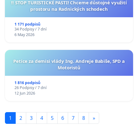
‼️ STOP TURISTICKÉ PASTI! Chceme důstojné využití
prostoru na Radnických schodech
1 171 podpisů
34 Podpisy / 7 dní
6 May 2026
Petice za demisi vlády Ing. Andreje Babiše, SPD a
Motoristů
1 816 podpisů
26 Podpisy / 7 dní
12 Jun 2026
1
2
3
4
5
6
7
8
»