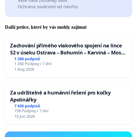
Vaše data zůstávají vaše
Ochrana soukromí od návrhu
Další petice, které by vás mohly zajímat
Zachování přímého vlakového spojení na lince
S2 v úseku Ostrava – Bohumín – Karviná – Mosty
u Jablunkova
1 260 podpisů
1 260 Podpisy / 7 dní
1 Aug 2026
Za udržitelné a humánní řešení pro kočky
Apolinářky
7 426 podpisů
758 Podpisy / 7 dní
10 Jun 2026