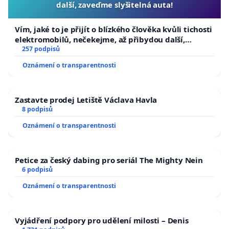
další, zaveďme slyšitelná auta!
Vím, jaké to je přijít o blízkého člověka kvůli tichosti
elektromobilů, nečekejme, až přibydou další,
zaveďme slyšitelná auta!
257 podpisů
Oznámení o transparentnosti
Zastavte prodej Letiště Václava Havla
8 podpisů
Oznámení o transparentnosti
Petice za český dabing pro seriál The Mighty Nein
6 podpisů
Oznámení o transparentnosti
Vyjádření podpory pro udělení milosti – Denis