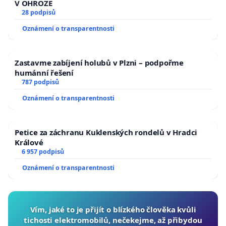
V OHROŽE
28 podpisů
Oznámení o transparentnosti
Zastavme zabíjení holubů v Plzni – podpořme
humánní řešení
787 podpisů
Oznámení o transparentnosti
Petice za záchranu Kuklenských rondelů v Hradci
Králové
6 957 podpisů
Oznámení o transparentnosti
Vím, jaké to je přijít o blízkého člověka kvůli
tichosti elektromobilů, nečekejme, až přibydou