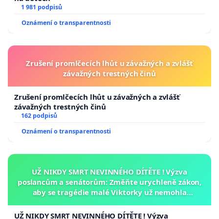
1 981 podpisů
Oznámení o transparentnosti
Zrušení promlčecích lhůt u závažných a zvlášť
závažných trestných činů
Zrušení promlčecích lhůt u závažných a zvlášť
závažných trestných činů
162 podpisů
Oznámení o transparentnosti
UŽ NIKDY SMRT NEVINNÉHO DÍTĚTE ! Výzva
poslancům a senátorům: Změňte urychleně zákon,
aby se tragédie malé Viktorky už nemohla
opakovat!
UŽ NIKDY SMRT NEVINNÉHO DÍTĚTE ! Výzva