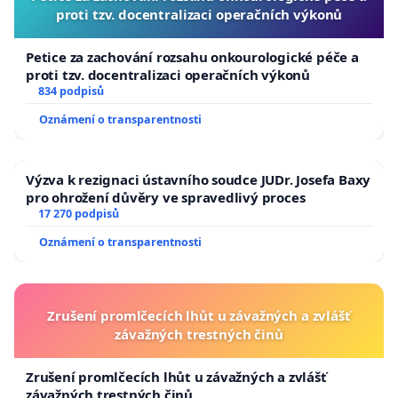
proti tzv. docentralizaci operačních výkonů
Petice za zachování rozsahu onkourologické péče a
proti tzv. docentralizaci operačních výkonů
834 podpisů
Oznámení o transparentnosti
Výzva k rezignaci ústavního soudce JUDr. Josefa Baxy
pro ohrožení důvěry ve spravedlivý proces
17 270 podpisů
Oznámení o transparentnosti
Zrušení promlčecích lhůt u závažných a zvlášť
závažných trestných činů
Zrušení promlčecích lhůt u závažných a zvlášť
závažných trestných činů