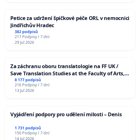
Petice za udržení špičkové péče ORL v nemocnici
Jindřichův Hradec
382 podpisů
217 Podpisy / 7 dní
29 Jul 2026
Za záchranu oboru translatologie na FF UK /
Save Translation Studies at the Faculty of Arts,
Charles University
8 177 podpisů
216 Podpisy / 7 dní
13 Jul 2026
Vyjádření podpory pro udělení milosti – Denis
1 731 podpisů
150 Podpisy / 7 dní
14 Jul 2026