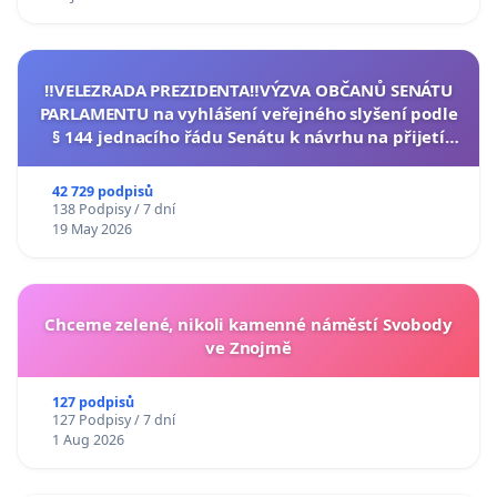
‼️VELEZRADA PREZIDENTA‼️VÝZVA OBČANŮ SENÁTU
PARLAMENTU na vyhlášení veřejného slyšení podle
§ 144 jednacího řádu Senátu k návrhu na přijetí
usnesení k podání ústavní žaloby na prezidenta
republiky
42 729 podpisů
138 Podpisy / 7 dní
19 May 2026
Chceme zelené, nikoli kamenné náměstí Svobody
ve Znojmě
127 podpisů
127 Podpisy / 7 dní
1 Aug 2026