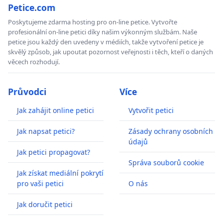
Petice.com
Poskytujeme zdarma hosting pro on-line petice. Vytvořte
profesionální on-line petici díky našim výkonným službám. Naše
petice jsou každý den uvedeny v médiích, takže vytvoření petice je
skvělý způsob, jak upoutat pozornost veřejnosti i těch, kteří o daných
věcech rozhodují.
Průvodci
Více
Jak zahájit online petici
Vytvořit petici
Jak napsat petici?
Zásady ochrany osobních
údajů
Jak petici propagovat?
Správa souborů cookie
Jak získat mediální pokrytí
pro vaši petici
O nás
Jak doručit petici