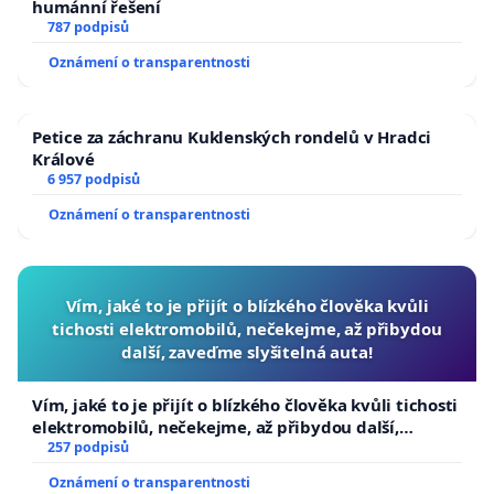
humánní řešení
787 podpisů
Oznámení o transparentnosti
Petice za záchranu Kuklenských rondelů v Hradci
Králové
6 957 podpisů
Oznámení o transparentnosti
Vím, jaké to je přijít o blízkého člověka kvůli
tichosti elektromobilů, nečekejme, až přibydou
další, zaveďme slyšitelná auta!
Vím, jaké to je přijít o blízkého člověka kvůli tichosti
elektromobilů, nečekejme, až přibydou další,
zaveďme slyšitelná auta!
257 podpisů
Oznámení o transparentnosti