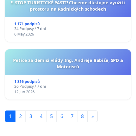
‼️ STOP TURISTICKÉ PASTI! Chceme důstojné využití
prostoru na Radnických schodech
1 171 podpisů
34 Podpisy / 7 dní
6 May 2026
Petice za demisi vlády Ing. Andreje Babiše, SPD a
Motoristů
1 816 podpisů
26 Podpisy / 7 dní
12 Jun 2026
1
2
3
4
5
6
7
8
»