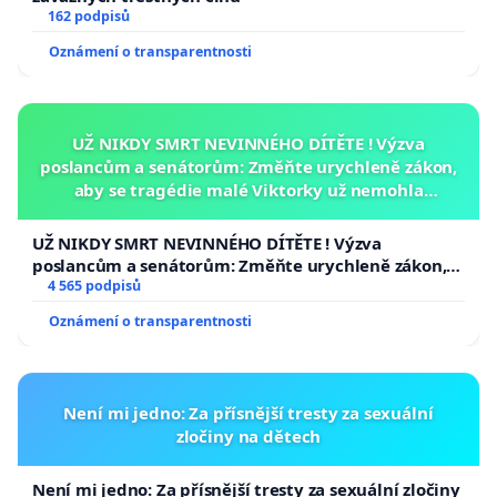
162 podpisů
Oznámení o transparentnosti
UŽ NIKDY SMRT NEVINNÉHO DÍTĚTE ! Výzva
poslancům a senátorům: Změňte urychleně zákon,
aby se tragédie malé Viktorky už nemohla
opakovat!
UŽ NIKDY SMRT NEVINNÉHO DÍTĚTE ! Výzva
poslancům a senátorům: Změňte urychleně zákon,
aby se tragédie malé Viktorky už nemohla opakovat!
4 565 podpisů
Oznámení o transparentnosti
Není mi jedno: Za přísnější tresty za sexuální
zločiny na dětech
Není mi jedno: Za přísnější tresty za sexuální zločiny