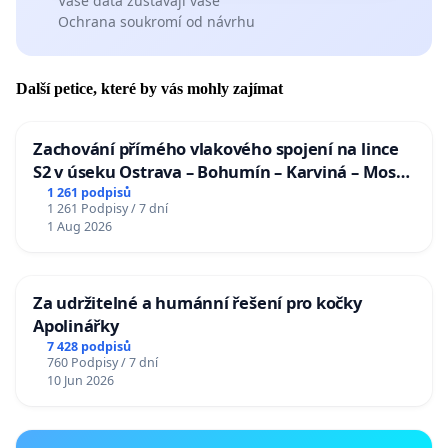
Vaše data zůstávají vaše
Ochrana soukromí od návrhu
Další petice, které by vás mohly zajímat
Zachování přímého vlakového spojení na lince
S2 v úseku Ostrava – Bohumín – Karviná – Mosty
u Jablunkova
1 261 podpisů
1 261 Podpisy / 7 dní
1 Aug 2026
Za udržitelné a humánní řešení pro kočky
Apolinářky
7 428 podpisů
760 Podpisy / 7 dní
10 Jun 2026