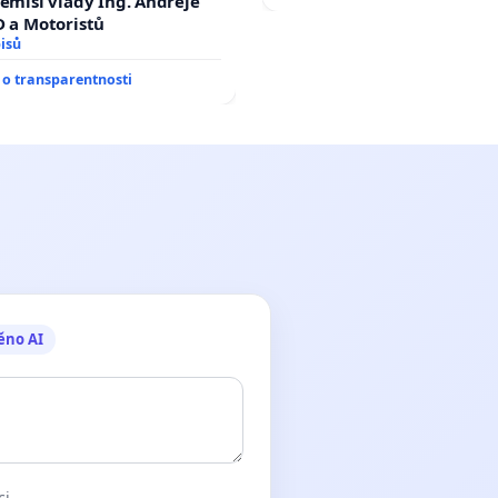
demisi vlády Ing. Andreje
D a Motoristů
isů
o transparentnosti
ěno AI
ci.