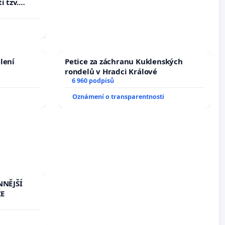
i tzv.
 výkonů
lení
Petice za záchranu Kuklenských
rondelů v Hradci Králové
6 960 podpisů
Oznámení o transparentnosti
NNĚJŠÍ
ŽE