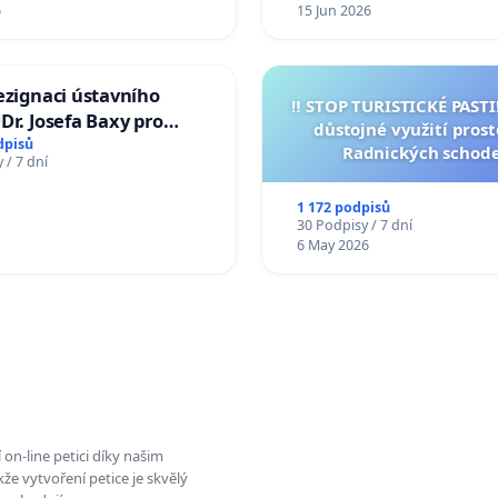
6
15 Jun 2026
ezignaci ústavního
‼️ STOP TURISTICKÉ PAST
Dr. Josefa Baxy pro
důstojné využití pros
důvěry ve spravedlivý
dpisů
Radnických schod
 / 7 dní
1 172 podpisů
30 Podpisy / 7 dní
6 May 2026
on-line petici díky našim
e vytvoření petice je skvělý