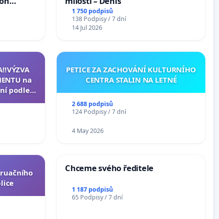
ion
milosti – Denis
Arts,
1 750 podpisů
138 Podpisy / 7 dní
14 Jul 2026
A‼️VÝZVA
PETICE ZA ZACHOVÁNÍ KULTURNÍHO
ENTU na
CENTRA STALIN NA LETNÉ
ní podle §
u k návrhu
2 688 podpisů
ní ústavní
124 Podpisy / 7 dní
epubliky
4 May 2026
Chceme svého ředitele
truačního
lice
1 187 podpisů
65 Podpisy / 7 dní