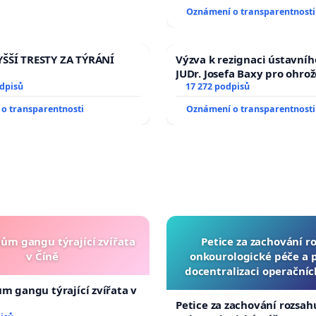
144 jednacího řádu Senátu
Oznámení o transparentnosti
na přijetí usnesení k podá
žaloby na prezidenta repu
ŠŠÍ TRESTY ZA TÝRÁNÍ
Výzva k rezignaci ústavní
JUDr. Josefa Baxy pro ohro
odpisů
ve spravedlivý proces
17 272 podpisů
o transparentnosti
Oznámení o transparentnosti
nům gangu týrající zvířata
Petice za zachování r
v Číně
onkourologické péče a pr
docentralizaci operační
ům gangu týrající zvířata v
Petice za zachování rozsah