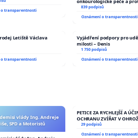
isů
onkourologické péče a prot
docentralizaci operačních
839 podpisů
o transparentnosti
Oznámení o transparentnosti
rodej Letiště Václava
Vyjádření podpory pro udě
milosti – Denis
1 750 podpisů
o transparentnosti
Oznámení o transparentnosti
PETICE ZA RYCHLEJŠÍ A ÚČI
 demisi vlády Ing. Andreje
OCHRANU ZVÍŘAT V OHRO
iše, SPD a Motoristů
29 podpisů
Oznámení o transparentnosti