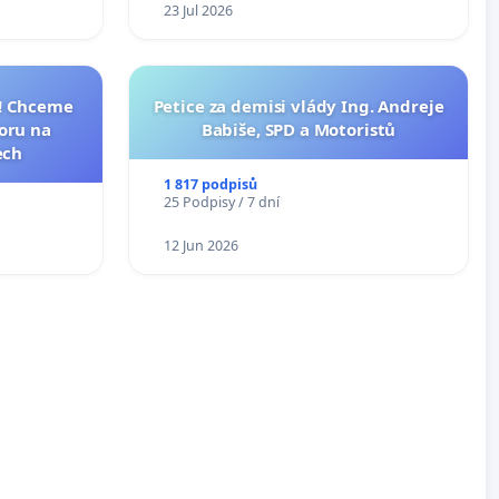
23 Jul 2026
I! Chceme
Petice za demisi vlády Ing. Andreje
toru na
Babiše, SPD a Motoristů
ech
1 817 podpisů
25 Podpisy / 7 dní
12 Jun 2026