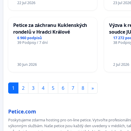
22 Jul 2026
23 Jul 202
Petice za záchranu Kuklenských
Výzva k r
rondelů v Hradci Králové
soudce JU
ohrožení 
6 960 podpisů
17 272 po
39 Podpisy / 7 dní
38 Podpisy
proces
30 Jun 2026
2 Jul 2026
1
2
3
4
5
6
7
8
»
Petice.com
Poskytujeme zdarma hosting pro on-line petice. Vytvořte profesionální 
výkonným službám. Naše petice jsou každý den uvedeny v médiích, takž