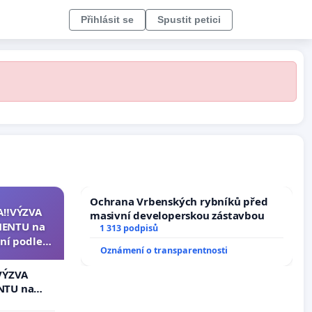
Přihlásit se
Spustit petici
Ochrana Vrbenských rybníků před
A‼️VÝZVA
masivní developerskou zástavbou
ENTU na
1 313 podpisů
ní podle §
Oznámení o transparentnosti
u k návrhu
ní ústavní
VÝZVA
epubliky
NTU na
í podle §