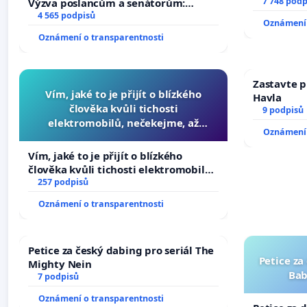
7 748 podp
Výzva poslancům a senátorům:
Změňte urychleně zákon, aby se
4 565 podpisů
Oznámení 
tragédie malé Viktorky už nemohla
Oznámení o transparentnosti
opakovat!
Zastavte p
Vím, jaké to je přijít o blízkého
Havla
člověka kvůli tichosti
9 podpisů
elektromobilů, nečekejme, až
Oznámení 
přibydou další, zaveďme slyšitelná
auta!
Vím, jaké to je přijít o blízkého
člověka kvůli tichosti elektromobilů,
nečekejme, až přibydou další,
257 podpisů
zaveďme slyšitelná auta!
Oznámení o transparentnosti
Petice za český dabing pro seriál The
Petice za
Mighty Nein
Bab
7 podpisů
Oznámení o transparentnosti