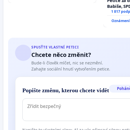
Petice za 
Babiše, SP
1 817 podp
Oznámení 
SPUSŤTE VLASTNÍ PETICI
Chcete něco změnit?
Bude-li člověk mlčet, nic se nezmění.
Zahajte sociální hnutí vytvořením petice.
Pohán
Popište změnu, kterou chcete vidět
Napište to vlastními slovy. AI za vás připraví silnou peti