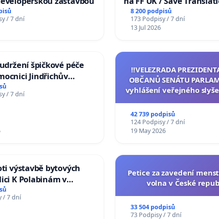
developerskou zástavbou
na FF UK / Save Translat
Studies at the Faculty of 
pisů
8 200 podpisů
y / 7 dní
173 Podpisy / 7 dní
Charles University
13 Jul 2026
 udržení špičkové péče
‼️VELEZRADA PREZIDENT
ocnici Jindřichův
OBČANŮ SENÁTU PARLAM
sů
vyhlášení veřejného slyše
y / 7 dní
144 jednacího řádu Senát
na přijetí usnesení k podá
42 739 podpisů
žaloby na prezidenta r
124 Podpisy / 7 dní
6
19 May 2026
oti výstavbě bytových
Petice za zavedení mens
ici K Polabinám v
volna v České repub
ích
sů
 / 7 dní
33 504 podpisů
73 Podpisy / 7 dní