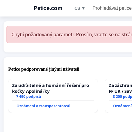
Petice.com
Prohledávat petice
CS ▼
Chybí požadovaný parametr. Prosím, vraťte se na strán
Petice podporované jinými uživateli
Za udržitelné a humánní řešení pro
Za záchran
kočky Apolinářky
FF UK / Sa
7 490 podpisů
the Faculty
8 200 podp
University
Oznámení o transparentnosti
Oznámení 