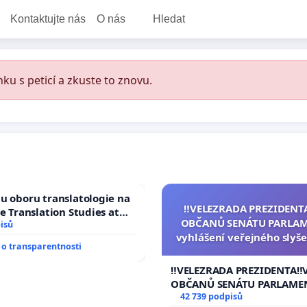
Kontaktujte nás
O nás
Hledat
ku s peticí a zkuste to znovu.
u oboru translatologie na
‼️VELEZRADA PREZIDENT
ve Translation Studies at
OBČANŮ SENÁTU PARLAM
 of Arts, Charles
isů
vyhlášení veřejného slyše
o transparentnosti
144 jednacího řádu Senát
na přijetí usnesení k podá
‼️VELEZRADA PREZIDENTA‼️
žaloby na prezidenta r
OBČANŮ SENÁTU PARLAME
vyhlášení veřejného slyšen
42 739 podpisů