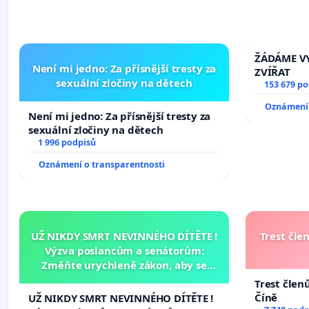
ŽÁDÁME VY
Není mi jedno: Za přísnější tresty za
ZVÍŘAT
sexuální zločiny na dětech
153 679 p
Oznámení 
Není mi jedno: Za přísnější tresty za
sexuální zločiny na dětech
1 996 podpisů
Oznámení o transparentnosti
UŽ NIKDY SMRT NEVINNÉHO DÍTĚTE !
Trest čle
Výzva poslancům a senátorům:
Změňte urychleně zákon, aby se
tragédie malé Viktorky už nemohla
Trest člen
opakovat!
Číně
UŽ NIKDY SMRT NEVINNÉHO DÍTĚTE !