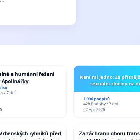
elné a humánní řešení
Není mi jedno: Za přísnějš
 Apolinářky
sexuální zločiny na 
pisů
y / 7 dní
1 996 podpisů
428 Podpisy / 7 dní
6
22 Apr 2026
Vrbenských rybníků před
Za záchranu oboru trans