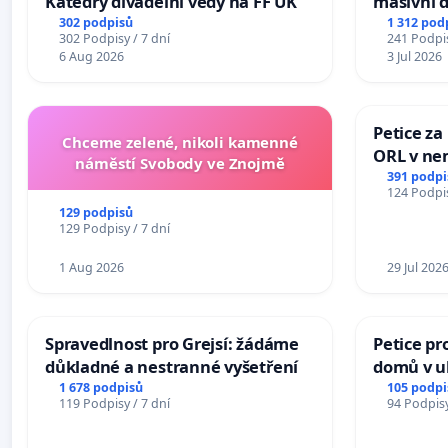
Katedry divadelní vědy na FF UK
masivní 
302 podpisů
1 312 pod
302 Podpisy / 7 dní
241 Podpis
6 Aug 2026
3 Jul 2026
Petice za
Chceme zelené, nikoli kamenné
ORL v nem
náměstí Svobody ve Znojmě
Hradec
391 podpi
124 Podpis
129 podpisů
129 Podpisy / 7 dní
1 Aug 2026
29 Jul 202
Spravedlnost pro Grejsí: žádáme
Petice pr
důkladné a nestranné vyšetření
domů v ul
Pardubic
1 678 podpisů
105 podpi
119 Podpisy / 7 dní
94 Podpisy