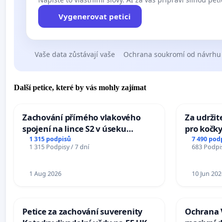
Vygenerovat petici
Vaše data zůstávají vaše
Ochrana soukromí od návrhu
Další petice, které by vás mohly zajímat
Zachování přímého vlakového
Za udržit
spojení na lince S2 v úseku
pro kočky
Ostrava – Bohumín – Karviná –
1 315 podpisů
7 490 pod
1 315 Podpisy / 7 dní
683 Podpis
Mosty u Jablunkova
1 Aug 2026
10 Jun 202
Petice za zachování suverenity
Ochrana 