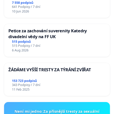
7 558 podpisů
641 Podpisy / 7 dní
10 Jun 2026
Petice za zachování suverenity Katedry
divadelní vědy na FF UK
515 podpisů
515 Podpisy / 7 dní
6 Aug 2026
ŽÁDÁME VYŠŠÍ TRESTY ZA TÝRÁNÍ ZVÍŘAT
153 723 podpisů
343 Podpisy / 7 dní
11 Feb 2025
Není mi jedno: Za přísnější tresty za sexuální