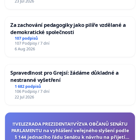
23 Jul 2026
Za zachování pedagogiky jako pilíře vzdělané a
demokratické společnosti
107 podpisů
107 Podpisy / 7 dní
6 Aug 2026
Spravedlnost pro Grejsí: žádáme důkladné a
nestranné vyšetření
1 682 podpisů
106 Podpisy / 7 dní
22 Jul 2026
‼️VELEZRADA PREZIDENTA‼️VÝZVA OBČANŮ SENÁTU
PARLAMENTU na vyhlášení veřejného slyšení podle
§ 144 jednacího řádu Senátu k návrhu na přijetí