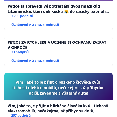
Petice za spravedlivé potrestání dvou mladíků z
Litoměřicka, kteří dali kočku 😿 do sušičky, zapnuli ji
a umírání zvířete natočili.
3 755 podpisů
Oznámení o transparentnosti
PETICE ZA RYCHLEJŠÍ A ÚČINNĚJŠÍ OCHRANU ZVÍŘAT
V OHROŽE
33 podpisů
Oznámení o transparentnosti
Vím, jaké to je přijít o blízkého člověka kvůli
tichosti elektromobilů, nečekejme, až přibydou
další, zaveďme slyšitelná auta!
Vím, jaké to je přijít o blízkého člověka kvůli tichosti
elektromobilů, nečekejme, až přibydou další,
zaveďme slyšitelná auta!
257 podpisů