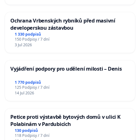
Ochrana Vrbenských rybníků před masivní
developerskou zástavbou
1 330 podpisů
150 Podpisy / 7 dní
3 Jul 2026
Vyjádření podpory pro udělení milosti – Denis
1 770 podpisů
125 Podpisy / 7 dní
14 Jul 2026
Petice proti výstavbě bytových domů v ulici K
Polabinám v Pardubicích
130 podpisů
118 Podpisy / 7 dní