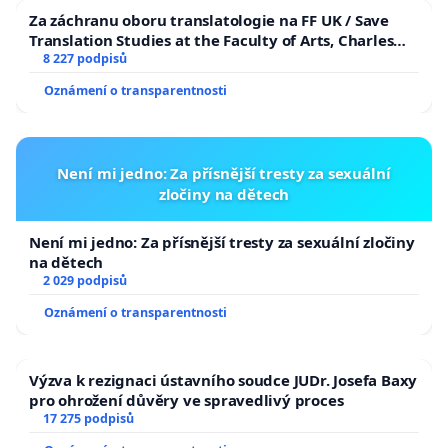
Za záchranu oboru translatologie na FF UK / Save
Translation Studies at the Faculty of Arts, Charles
University
8 227 podpisů
Oznámení o transparentnosti
Není mi jedno: Za přísnější tresty za sexuální
zločiny na dětech
Není mi jedno: Za přísnější tresty za sexuální zločiny
na dětech
2 029 podpisů
Oznámení o transparentnosti
Výzva k rezignaci ústavního soudce JUDr. Josefa Baxy
pro ohrožení důvěry ve spravedlivý proces
17 275 podpisů