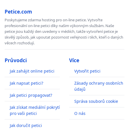
Petice.com
Poskytujeme zdarma hosting pro on-line petice. Vytvořte
profesionální on-line petici díky našim výkonným službám. Naše
petice jsou každý den uvedeny v médiích, takže vytvoření petice je
skvělý způsob, jak upoutat pozornost veřejnosti i těch, kteří o daných
věcech rozhodují.
Průvodci
Více
Jak zahájit online petici
Vytvořit petici
Jak napsat petici?
Zásady ochrany osobních
údajů
Jak petici propagovat?
Správa souborů cookie
Jak získat mediální pokrytí
pro vaši petici
O nás
Jak doručit petici