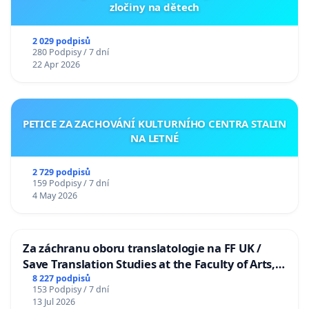
zločiny na dětech
2 029 podpisů
280 Podpisy / 7 dní
22 Apr 2026
PETICE ZA ZACHOVÁNÍ KULTURNÍHO CENTRA STALIN
NA LETNÉ
2 729 podpisů
159 Podpisy / 7 dní
4 May 2026
Za záchranu oboru translatologie na FF UK /
Save Translation Studies at the Faculty of Arts,
Charles University
8 227 podpisů
153 Podpisy / 7 dní
13 Jul 2026