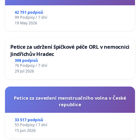
usnesení k podání ústavní žaloby na prezidenta
republiky
42 751 podpisů
99 Podpisy / 7 dní
19 May 2026
Petice za udržení špičkové péče ORL v nemocnici
Jindřichův Hradec
398 podpisů
76 Podpisy / 7 dní
29 Jul 2026
Petice za zavedení menstruačního volna v České
republice
33 517 podpisů
55 Podpisy / 7 dní
15 Jun 2026