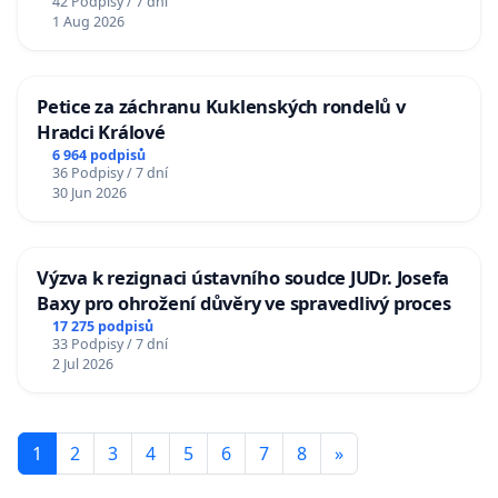
42 Podpisy / 7 dní
1 Aug 2026
Petice za záchranu Kuklenských rondelů v
Hradci Králové
6 964 podpisů
36 Podpisy / 7 dní
30 Jun 2026
Výzva k rezignaci ústavního soudce JUDr. Josefa
Baxy pro ohrožení důvěry ve spravedlivý proces
17 275 podpisů
33 Podpisy / 7 dní
2 Jul 2026
1
2
3
4
5
6
7
8
»