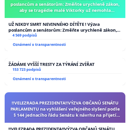
poslancům a senátorům: Změňte urychleně zákon,
aby se tragédie malé Viktorky už nemohla
opakovat!
UŽ NIKDY SMRT NEVINNÉHO DÍTĚTE ! Výzva
poslancům a senátorům: Změňte urychleně zákon,
aby se tragédie malé Viktorky už nemohla opakovat!
4 569 podpisů
Oznámení o transparentnosti
ŽÁDÁME VYŠŠÍ TRESTY ZA TÝRÁNÍ ZVÍŘAT
153 723 podpisů
Oznámení o transparentnosti
‼️VELEZRADA PREZIDENTA‼️VÝZVA OBČANŮ SENÁTU
PARLAMENTU na vyhlášení veřejného slyšení podle
§ 144 jednacího řádu Senátu k návrhu na přijetí
usnesení k podání ústavní žaloby na prezidenta
republiky
‼️VELEZRADA PREZIDENTA‼️VÝZVA OBČANŮ SENÁTU