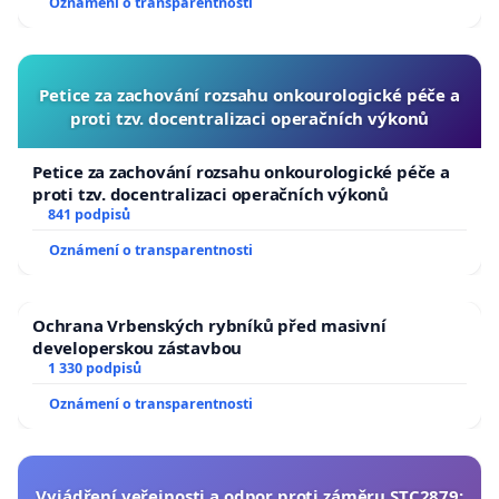
Oznámení o transparentnosti
Petice za zachování rozsahu onkourologické péče a
proti tzv. docentralizaci operačních výkonů
Petice za zachování rozsahu onkourologické péče a
proti tzv. docentralizaci operačních výkonů
841 podpisů
Oznámení o transparentnosti
Ochrana Vrbenských rybníků před masivní
developerskou zástavbou
1 330 podpisů
Oznámení o transparentnosti
Vyjádření veřejnosti a odpor proti záměru STC2879: