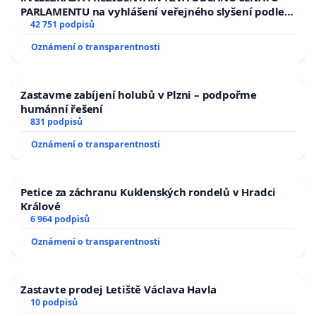
PARLAMENTU na vyhlášení veřejného slyšení podle §
144 jednacího řádu Senátu k návrhu na přijetí
42 751 podpisů
usnesení k podání ústavní žaloby na prezidenta
Oznámení o transparentnosti
republiky
Zastavme zabíjení holubů v Plzni – podpořme
humánní řešení
831 podpisů
Oznámení o transparentnosti
Petice za záchranu Kuklenských rondelů v Hradci
Králové
6 964 podpisů
Oznámení o transparentnosti
Zastavte prodej Letiště Václava Havla
10 podpisů