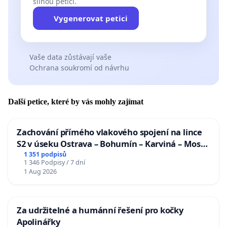
silnou petici.
Vygenerovat petici
Vaše data zůstávají vaše
Ochrana soukromí od návrhu
Další petice, které by vás mohly zajímat
Zachování přímého vlakového spojení na lince
S2 v úseku Ostrava – Bohumín – Karviná – Mosty
u Jablunkova
1 351 podpisů
1 346 Podpisy / 7 dní
1 Aug 2026
Za udržitelné a humánní řešení pro kočky
Apolinářky