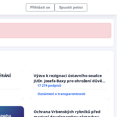
Přihlásit se
Spustit petici
TÝRÁNÍ
Výzva k rezignaci ústavního soudce
JUDr. Josefa Baxy pro ohrožení důvěry
ve spravedlivý proces
17 274 podpisů
Oznámení o transparentnosti
Ochrana Vrbenských rybníků před
ozsahu
masivní developerskou zástavbou