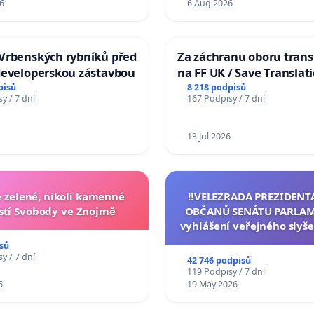
6
6 Aug 2026
Vrbenských rybníků před
Za záchranu oboru trans
developerskou zástavbou
na FF UK / Save Translat
Studies at the Faculty of 
pisů
8 218 podpisů
y / 7 dní
167 Podpisy / 7 dní
Charles University
13 Jul 2026
zelené, nikoli kamenné
‼️VELEZRADA PREZIDENT
tí Svobody ve Znojmě
OBČANŮ SENÁTU PARLAM
vyhlášení veřejného slyše
144 jednacího řádu Senát
sů
na přijetí usnesení k podá
y / 7 dní
42 746 podpisů
žaloby na prezidenta r
119 Podpisy / 7 dní
6
19 May 2026