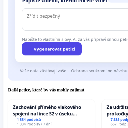
Popište změnu, kterou chcete vidět
Napište to vlastními slovy. AI za vás připraví silnou peti
Vygenerovat petici
Vaše data zůstávají vaše
Ochrana soukromí od návrhu
Další petice, které by vás mohly zajímat
Zachování přímého vlakového
Za udržit
spojení na lince S2 v úseku
pro kočky
Ostrava – Bohumín – Karviná –
1 334 podpisů
7 535 pod
1 334 Podpisy / 7 dní
667 Podpis
Mosty u Jablunkova