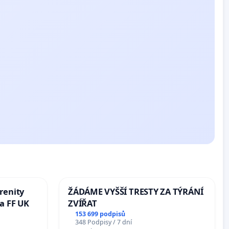
renity
ŽÁDÁME VYŠŠÍ TRESTY ZA TÝRÁNÍ
a FF UK
ZVÍŘAT
153 699 podpisů
348 Podpisy / 7 dní