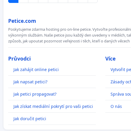
Petice.com
Poskytujeme zdarma hosting pro on-line petice. Vytvořte profesionální 
výkonným službám. Naše petice jsou každý den uvedeny v médiích, takž
způsob, jak upoutat pozornost veřejnosti i těch, kteří o daných věcech 
Průvodci
Více
Jak zahájit online petici
Vytvořit pe
Jak napsat petici?
Zásady oc
Jak petici propagovat?
Správa so
Jak získat mediální pokrytí pro vaši petici
O nás
Jak doručit petici