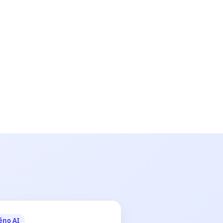
ěno AI