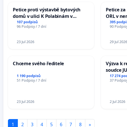
Petice proti výstavbě bytových
Petice za
domů v ulici K Polabinám v
ORL v nem
Pardubicích
Hradec
107 podpisů
395 podpi
96 Podpisy / 7 dní
90 Podpisy
23 Jul 2026
29 Jul 202
Chceme svého ředitele
Výzva k r
soudce JU
ohrožení 
1 190 podpisů
17 274 po
51 Podpisy / 7 dní
37 Podpisy
proces
23 Jul 2026
2 Jul 2026
1
2
3
4
5
6
7
8
»