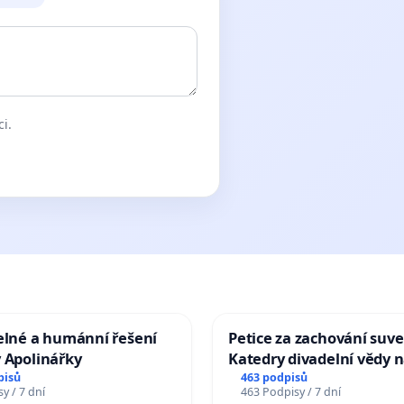
ci.
elné a humánní řešení
Petice za zachování suve
 Apolinářky
Katedry divadelní vědy n
pisů
463 podpisů
y / 7 dní
463 Podpisy / 7 dní