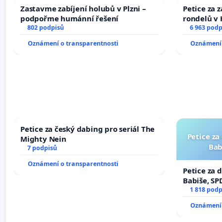
Zastavme zabíjení holubů v Plzni –
Petice za 
podpořme humánní řešení
rondelů v 
802 podpisů
6 963 podp
Oznámení o transparentnosti
Oznámení 
Petice za český dabing pro seriál The
Petice za
Mighty Nein
Bab
7 podpisů
Oznámení o transparentnosti
Petice za 
Babiše, SP
1 818 podp
Oznámení 