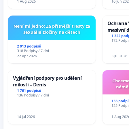
1 Aug 2026
10 Jun 202
Ochrana 
Není mi jedno: Za přísnější tresty za
masivní 
sexuální zločiny na dětech
1 322 pod
172 Podpis
2 013 podpisů
318 Podpisy / 7 dní
22 Apr 2026
3 Jul 2026
Vyjádření podpory pro udělení
Chceme 
milosti – Denis
náměs
1 761 podpisů
136 Podpisy / 7 dní
133 podpi
125 Podpis
14 Jul 2026
1 Aug 202