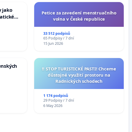
 jako
Petice za zavedení menstruačního
atické
volna v České republice
33 512 podpisů
65 Podpisy / 7 dní
15 Jun 2026
enských
‼️ STOP TURISTICKÉ PASTI! Chceme
důstojné využití prostoru na
Radnických schodech
1 174 podpisů
29 Podpisy / 7 dní
6 May 2026