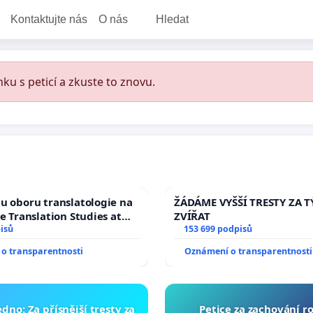
Kontaktujte nás
O nás
Hledat
ku s peticí a zkuste to znovu.
u oboru translatologie na
ŽÁDÁME VYŠŠÍ TRESTY ZA 
ve Translation Studies at
ZVÍŘAT
 of Arts, Charles
isů
153 699 podpisů
o transparentnosti
Oznámení o transparentnosti
dno: Za přísnější tresty za
Petice za zachování r