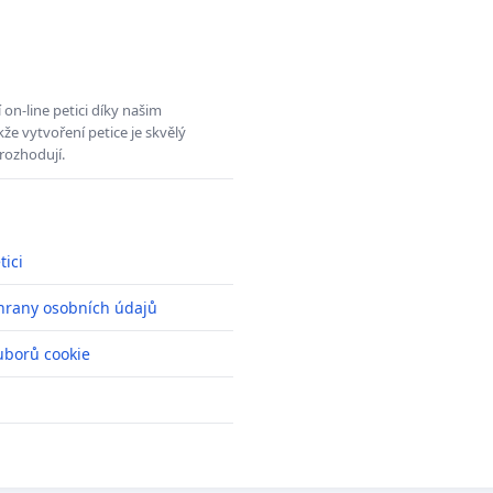
on-line petici díky našim
e vytvoření petice je skvělý
rozhodují.
tici
hrany osobních údajů
uborů cookie