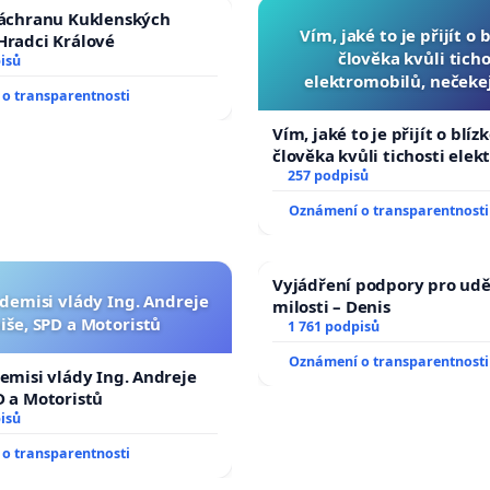
záchranu Kuklenských
Vím, jaké to je přijít o 
Hradci Králové
člověka kvůli ticho
isů
elektromobilů, nečeke
o transparentnosti
přibydou další, zaveďme 
auta!
Vím, jaké to je přijít o blíz
člověka kvůli tichosti elek
nečekejme, až přibydou dal
257 podpisů
zaveďme slyšitelná auta!
Oznámení o transparentnosti
Vyjádření podpory pro udě
 demisi vlády Ing. Andreje
milosti – Denis
iše, SPD a Motoristů
1 761 podpisů
Oznámení o transparentnosti
demisi vlády Ing. Andreje
D a Motoristů
isů
o transparentnosti