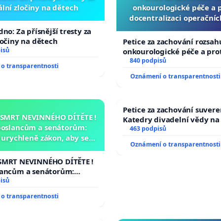
lní zločiny na dětech
onkourologické péče a pr
docentralizaci operační
no: Za přísnější tresty za
ločiny na dětech
Petice za zachování rozsah
isů
onkourologické péče a prot
docentralizaci operačních
840 podpisů
o transparentnosti
Oznámení o transparentnosti
Petice za zachování suvere
 SMRT NEVINNÉHO DÍTĚTE !
Katedry divadelní vědy na
poslancům a senátorům:
463 podpisů
urychleně zákon, aby se
Oznámení o transparentnosti
malé Viktorky už nemohla
opakovat!
SMRT NEVINNÉHO DÍTĚTE !
lancům a senátorům:
ychleně zákon, aby se
isů
malé Viktorky už nemohla
o transparentnosti