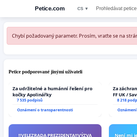
Petice.com
Prohledávat petice
CS ▼
Chybí požadovaný parametr. Prosím, vraťte se na strán
Petice podporované jinými uživateli
Za udržitelné a humánní řešení pro
Za záchran
kočky Apolinářky
FF UK / Sa
7 535 podpisů
the Faculty
8 218 podp
University
Oznámení o transparentnosti
Oznámení 
‼️VELEZRADA PREZIDENTA‼️VÝZVA
Není mi je