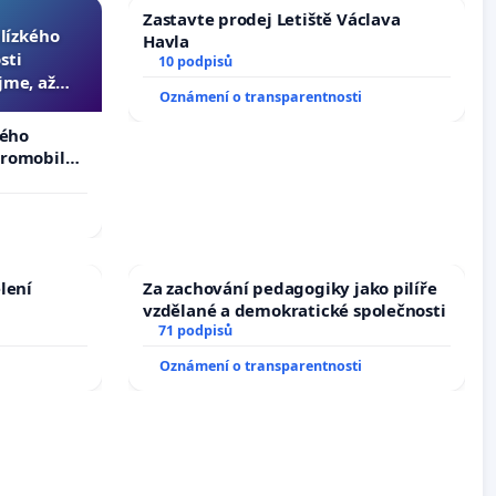
Zastavte prodej Letiště Václava
blízkého
Havla
sti
10 podpisů
jme, až
Oznámení o transparentnosti
slyšitelná
kého
tromobilů,
ší,
lení
Za zachování pedagogiky jako pilíře
vzdělané a demokratické společnosti
71 podpisů
Oznámení o transparentnosti