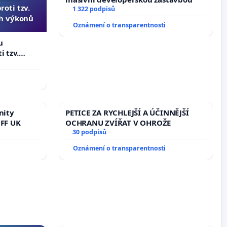
oti tzv.
1 322 podpisů
ch výkonů
Oznámení o transparentnosti
u
i tzv.
 výkonů
nity
PETICE ZA RYCHLEJŠÍ A ÚČINNĚJŠÍ
 FF UK
OCHRANU ZVÍŘAT V OHROŽE
30 podpisů
Oznámení o transparentnosti