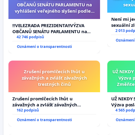
OBČANŮ SENÁTU PARLAMENTU na
sexuá
vyhlášení veřejného slyšení podle §
144 jednacího řádu Senátu k návrhu
Není mi jed
na přijetí usnesení k podání ústavní
sexuální z
‼️VELEZRADA PREZIDENTA‼️VÝZVA
žaloby na prezidenta republiky
2 013 podp
OBČANŮ SENÁTU PARLAMENTU na
vyhlášení veřejného slyšení podle §
42 746 podpisů
Oznámení 
144 jednacího řádu Senátu k návrhu
Oznámení o transparentnosti
na přijetí usnesení k podání ústavní
žaloby na prezidenta republiky
Zrušení promlčecích lhůt u
UŽ NIKDY
závažných a zvlášť závažných
Výzva 
trestných činů
Změňte 
tragédie 
Zrušení promlčecích lhůt u
UŽ NIKDY 
závažných a zvlášť závažných
Výzva pos
trestných činů
162 podpisů
Změňte ur
4 565 podp
tragédie 
Oznámení o transparentnosti
Oznámení 
opakovat!