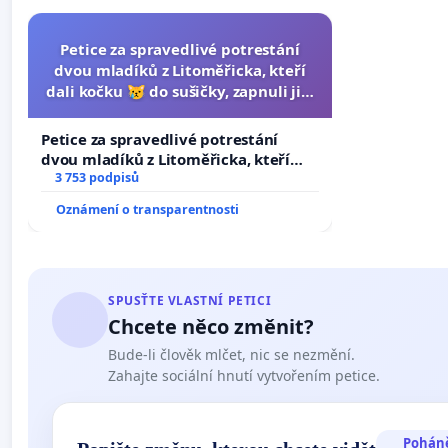
Petice za spravedlivé potrestání
dvou mladíků z Litoměřicka, kteří
dali kočku 😿 do sušičky, zapnuli ji a
umírání zvířete natočili.
Petice za spravedlivé potrestání
dvou mladíků z Litoměřicka, kteří
dali kočku 😿 do sušičky, zapnuli ji a
3 753 podpisů
umírání zvířete natočili.
Oznámení o transparentnosti
SPUSŤTE VLASTNÍ PETICI
Chcete něco změnit?
Bude-li člověk mlčet, nic se nezmění.
Zahajte sociální hnutí vytvořením petice.
Pohán