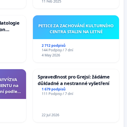
11 Feb 2025
latologie
PETICE ZA ZACHOVÁNÍ KULTURNÍHO
ion
CENTRA STALIN NA LETNÉ
Arts,
2 712 podpisů
144 Podpisy / 7 dní
4 May 2026
Spravedlnost pro Grejsí: žádáme
A‼️VÝZVA
důkladné a nestranné vyšetření
ENTU na
1 679 podpisů
ní podle §
111 Podpisy / 7 dní
u k návrhu
ní ústavní
epubliky
22 Jul 2026