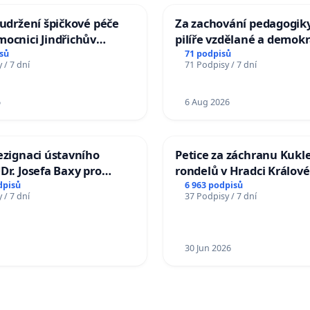
 udržení špičkové péče
Za zachování pedagogiky
ocnici Jindřichův
pilíře vzdělané a demokr
společnosti
sů
71 podpisů
 / 7 dní
71 Podpisy / 7 dní
6
6 Aug 2026
ezignaci ústavního
Petice za záchranu Kukl
Dr. Josefa Baxy pro
rondelů v Hradci Králové
důvěry ve spravedlivý
dpisů
6 963 podpisů
 / 7 dní
37 Podpisy / 7 dní
30 Jun 2026