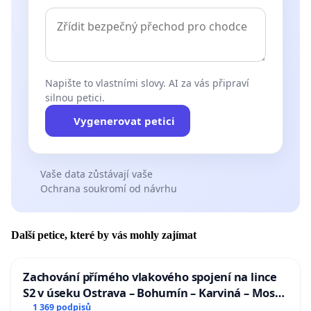
Napište to vlastními slovy. AI za vás připraví
silnou petici.
Vygenerovat petici
Vaše data zůstávají vaše
Ochrana soukromí od návrhu
Další petice, které by vás mohly zajímat
Zachování přímého vlakového spojení na lince
S2 v úseku Ostrava – Bohumín – Karviná – Mosty
u Jablunkova
1 369 podpisů