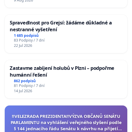
9 Aug 2026
Spravedlnost pro Grejsí: žádáme důkladné a
nestranné vyšetření
1 685 podpisů
83 Podpisy / 7 dní
22 Jul 2026
Zastavme zabíjení holubů v Plzni – podpořme
humánní řešení
862 podpisů
81 Podpisy / 7 dní
14 Jul 2026
‼️VELEZRADA PREZIDENTA‼️VÝZVA OBČANŮ SENÁTU
PARLAMENTU na vyhlášení veřejného slyšení podle
§ 144 jednacího řádu Senátu k návrhu na přijetí