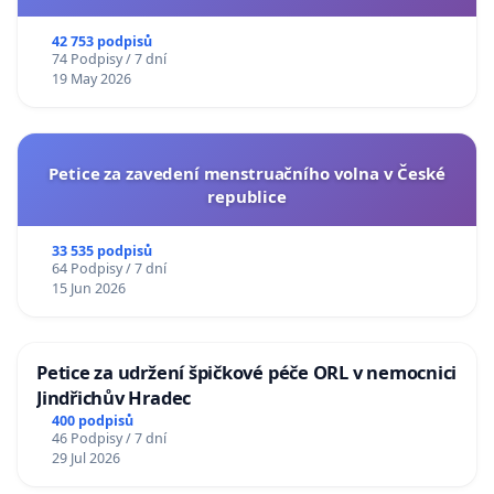
usnesení k podání ústavní žaloby na prezidenta
republiky
42 753 podpisů
74 Podpisy / 7 dní
19 May 2026
Petice za zavedení menstruačního volna v České
republice
33 535 podpisů
64 Podpisy / 7 dní
15 Jun 2026
Petice za udržení špičkové péče ORL v nemocnici
Jindřichův Hradec
400 podpisů
46 Podpisy / 7 dní
29 Jul 2026