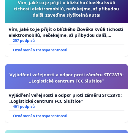
Vím, jaké to je přijít o blízkého člověka kvůli
tichosti elektromobilů, nečekejme, až přibydou
další, zaveďme slyšitelná auta!
Vím, jaké to je přijít o blízkého člověka kvůli tichosti
elektromobilů, nečekejme, až přibydou další,
zaveďme slyšitelná auta!
257 podpisů
Oznámení o transparentnosti
Vyjádření veřejnosti a odpor proti záměru STC2879:
„Logistické centrum FCC Sluštice“
Vyjádření veřejnosti a odpor proti záměru STC2879:
„Logistické centrum FCC Sluštice“
461 podpisů
Oznámení o transparentnosti