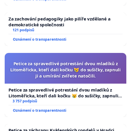
Za zachování pedagogiky jako pilíře vzdělané a
demokratické společnosti
121 podpisů
Oznámení o transparentnosti
Petice za spravedlivé potrestání dvou mladíků z
Litoměřicka, kteří dali kočku 😿 do sušičky, zapnuli
ji a umírání zvířete natočili.
Petice za spravedlivé potrestání dvou mladíků z
Litoměřicka, kteří dali kočku 😿 do sušičky, zapnuli ji
a umírání zvířete natočili.
3 757 podpisů
Oznámení o transparentnosti
Petice za záchranu Kuklenských rondelů v Hradci