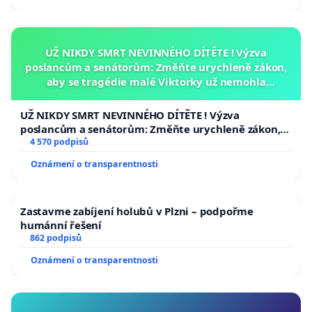
UŽ NIKDY SMRT NEVINNÉHO DÍTĚTE ! Výzva
poslancům a senátorům: Změňte urychleně zákon,
aby se tragédie malé Viktorky už nemohla
opakovat!
UŽ NIKDY SMRT NEVINNÉHO DÍTĚTE ! Výzva
poslancům a senátorům: Změňte urychleně zákon,
aby se tragédie malé Viktorky už nemohla opakovat!
4 570 podpisů
Oznámení o transparentnosti
Zastavme zabíjení holubů v Plzni – podpořme
humánní řešení
862 podpisů
Oznámení o transparentnosti