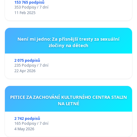
153 765 podpisů
353 Podpisy / 7 dní
11 Feb 2025
Není mi jedno: Za přísnější tresty za sexuální
zločiny na dětech
2 075 podpisů
235 Podpisy / 7 dní
22 Apr 2026
PETICE ZA ZACHOVÁNÍ KULTURNÍHO CENTRA STALIN
NA LETNÉ
2 742 podpisů
165 Podpisy / 7 dní
4 May 2026