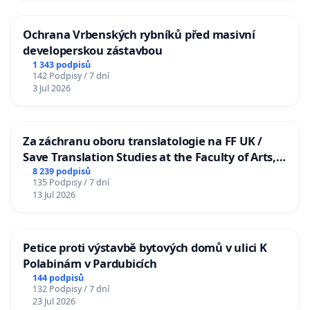
Ochrana Vrbenských rybníků před masivní
developerskou zástavbou
1 343 podpisů
142 Podpisy / 7 dní
3 Jul 2026
Za záchranu oboru translatologie na FF UK /
Save Translation Studies at the Faculty of Arts,
Charles University
8 239 podpisů
135 Podpisy / 7 dní
13 Jul 2026
Petice proti výstavbě bytových domů v ulici K
Polabinám v Pardubicích
144 podpisů
132 Podpisy / 7 dní
23 Jul 2026