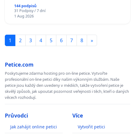
144 podpisů
31 Podpisy / 7 dní
1 Aug 2026
1
2
3
4
5
6
7
8
»
Petice.com
Poskytujeme zdarma hosting pro on-line petice. Vytvořte
profesionální on-line petici díky našim výkonným službám. Naše
petice jsou každý den uvedeny v médiích, takže vytvoření petice je
skvělý způsob, jak upoutat pozornost veřejnosti i těch, kteří o daných
věcech rozhodují.
Průvodci
Více
Jak zahájit online petici
Vytvořit petici