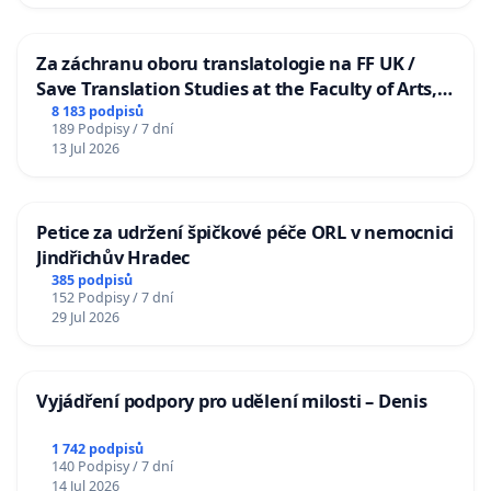
Za záchranu oboru translatologie na FF UK /
Save Translation Studies at the Faculty of Arts,
Charles University
8 183 podpisů
189 Podpisy / 7 dní
13 Jul 2026
Petice za udržení špičkové péče ORL v nemocnici
Jindřichův Hradec
385 podpisů
152 Podpisy / 7 dní
29 Jul 2026
Vyjádření podpory pro udělení milosti – Denis
1 742 podpisů
140 Podpisy / 7 dní
14 Jul 2026