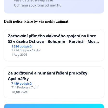
Vaše data zůstávají vaše
Ochrana soukromí od návrhu
Další petice, které by vás mohly zajímat
Zachování přímého vlakového spojení na lince
S2 v úseku Ostrava – Bohumín – Karviná – Mosty
u Jablunkova
1 284 podpisů
1 284 Podpisy / 7 dní
1 Aug 2026
Za udržitelné a humánní řešení pro kočky
Apolinářky
7 459 podpisů
714 Podpisy / 7 dní
10 Jun 2026