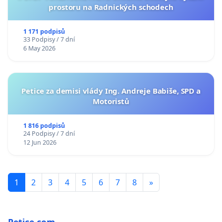
prostoru na Radnických schodech
1 171 podpisů
33 Podpisy / 7 dní
6 May 2026
Petice za demisi vlády Ing. Andreje Babiše, SPD a
Motoristů
1 816 podpisů
24 Podpisy / 7 dní
12 Jun 2026
1
2
3
4
5
6
7
8
»
Petice.com