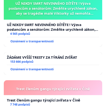
UŽ NIKDY SMRT NEVINNÉHO DÍTĚTE ! Výzva
poslancům a senátorům: Změňte urychleně zákon,
aby se tragédie malé Viktorky už nemohla
opakovat!
UŽ NIKDY SMRT NEVINNÉHO DÍTĚTE ! Výzva
poslancům a senátorům: Změňte urychleně zákon,
aby se tragédie malé Viktorky už nemohla opakovat!
4 565 podpisů
Oznámení o transparentnosti
ŽÁDÁME VYŠŠÍ TRESTY ZA TÝRÁNÍ ZVÍŘAT
153 666 podpisů
Oznámení o transparentnosti
Trest členům gangu týrající zvířata v Číně
Trest členům gangu týrající zvířata v Číně
7 748 podpisů