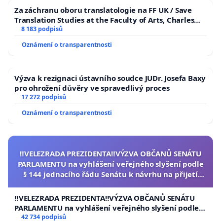
Za záchranu oboru translatologie na FF UK / Save
Translation Studies at the Faculty of Arts, Charles
University
8 183 podpisů
Oznámení o transparentnosti
Výzva k rezignaci ústavního soudce JUDr. Josefa Baxy
pro ohrožení důvěry ve spravedlivý proces
17 272 podpisů
Oznámení o transparentnosti
‼️VELEZRADA PREZIDENTA‼️VÝZVA OBČANŮ SENÁTU
PARLAMENTU na vyhlášení veřejného slyšení podle
§ 144 jednacího řádu Senátu k návrhu na přijetí
usnesení k podání ústavní žaloby na prezidenta
republiky
‼️VELEZRADA PREZIDENTA‼️VÝZVA OBČANŮ SENÁTU
PARLAMENTU na vyhlášení veřejného slyšení podle §
144 jednacího řádu Senátu k návrhu na přijetí
42 734 podpisů