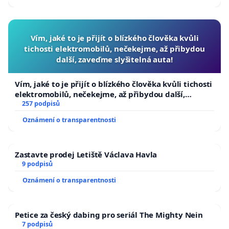
Vím, jaké to je přijít o blízkého člověka kvůli
tichosti elektromobilů, nečekejme, až přibydou
další, zaveďme slyšitelná auta!
Vím, jaké to je přijít o blízkého člověka kvůli tichosti
elektromobilů, nečekejme, až přibydou další,
zaveďme slyšitelná auta!
257 podpisů
Oznámení o transparentnosti
Zastavte prodej Letiště Václava Havla
9 podpisů
Oznámení o transparentnosti
Petice za český dabing pro seriál The Mighty Nein
7 podpisů