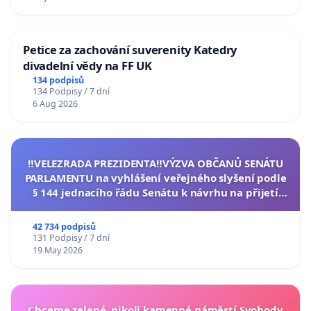
Petice za zachování suverenity Katedry
divadelní vědy na FF UK
134 podpisů
134 Podpisy / 7 dní
6 Aug 2026
‼️VELEZRADA PREZIDENTA‼️VÝZVA OBČANŮ SENÁTU
PARLAMENTU na vyhlášení veřejného slyšení podle
§ 144 jednacího řádu Senátu k návrhu na přijetí
usnesení k podání ústavní žaloby na prezidenta
republiky
42 734 podpisů
131 Podpisy / 7 dní
19 May 2026
Chceme zelené, nikoli kamenné náměstí Svobody