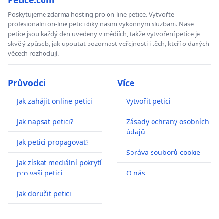
Poskytujeme zdarma hosting pro on-line petice. Vytvořte
profesionální on-line petici díky našim výkonným službám. Naše
petice jsou každý den uvedeny v médiích, takže vytvoření petice je
skvělý způsob, jak upoutat pozornost veřejnosti i těch, kteří o daných
věcech rozhodují.
Průvodci
Více
Jak zahájit online petici
Vytvořit petici
Jak napsat petici?
Zásady ochrany osobních
údajů
Jak petici propagovat?
Správa souborů cookie
Jak získat mediální pokrytí
pro vaši petici
O nás
Jak doručit petici