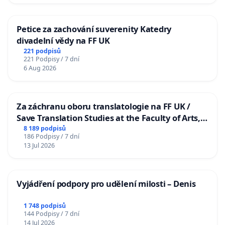
Petice za zachování suverenity Katedry
divadelní vědy na FF UK
221 podpisů
221 Podpisy / 7 dní
6 Aug 2026
Za záchranu oboru translatologie na FF UK /
Save Translation Studies at the Faculty of Arts,
Charles University
8 189 podpisů
186 Podpisy / 7 dní
13 Jul 2026
Vyjádření podpory pro udělení milosti – Denis
1 748 podpisů
144 Podpisy / 7 dní
14 Jul 2026