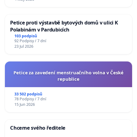
Petice proti výstavbě bytových domů v ulici K
Polabinám v Pardubicích
103 podpisů
92 Podpisy / 7 dní
23 Jul 2026
Petice za zavedení menstruačního volna v České
republice
33 502 podpisů
78 Podpisy / 7 dní
15 Jun 2026
Chceme svého ředitele