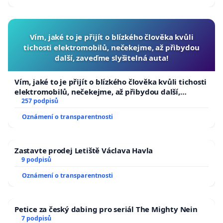
Vím, jaké to je přijít o blízkého člověka kvůli
tichosti elektromobilů, nečekejme, až přibydou
další, zaveďme slyšitelná auta!
Vím, jaké to je přijít o blízkého člověka kvůli tichosti
elektromobilů, nečekejme, až přibydou další,
zaveďme slyšitelná auta!
257 podpisů
Oznámení o transparentnosti
Zastavte prodej Letiště Václava Havla
9 podpisů
Oznámení o transparentnosti
Petice za český dabing pro seriál The Mighty Nein
7 podpisů