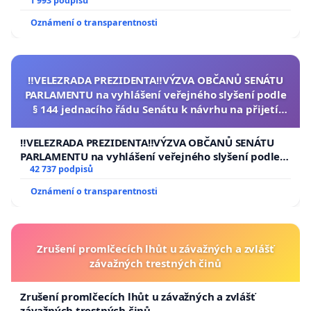
1 993 podpisů
Oznámení o transparentnosti
‼️VELEZRADA PREZIDENTA‼️VÝZVA OBČANŮ SENÁTU
PARLAMENTU na vyhlášení veřejného slyšení podle
§ 144 jednacího řádu Senátu k návrhu na přijetí
usnesení k podání ústavní žaloby na prezidenta
republiky
‼️VELEZRADA PREZIDENTA‼️VÝZVA OBČANŮ SENÁTU
PARLAMENTU na vyhlášení veřejného slyšení podle §
144 jednacího řádu Senátu k návrhu na přijetí
42 737 podpisů
usnesení k podání ústavní žaloby na prezidenta
Oznámení o transparentnosti
republiky
Zrušení promlčecích lhůt u závažných a zvlášť
závažných trestných činů
Zrušení promlčecích lhůt u závažných a zvlášť
závažných trestných činů