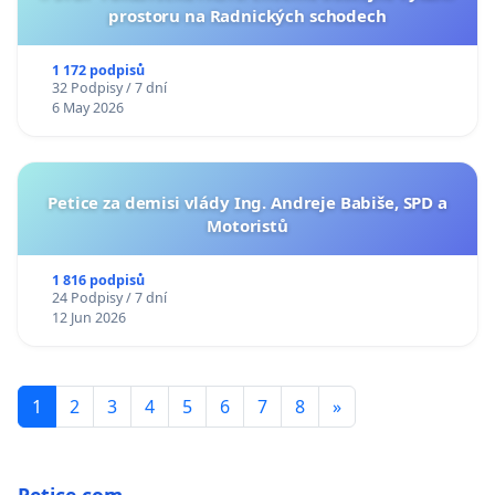
prostoru na Radnických schodech
1 172 podpisů
32 Podpisy / 7 dní
6 May 2026
Petice za demisi vlády Ing. Andreje Babiše, SPD a
Motoristů
1 816 podpisů
24 Podpisy / 7 dní
12 Jun 2026
1
2
3
4
5
6
7
8
»
Petice.com