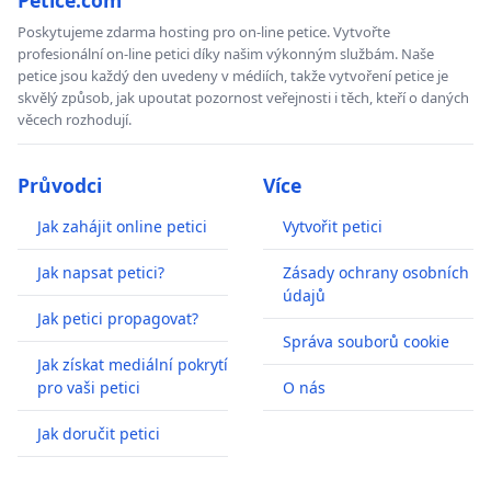
Poskytujeme zdarma hosting pro on-line petice. Vytvořte
profesionální on-line petici díky našim výkonným službám. Naše
petice jsou každý den uvedeny v médiích, takže vytvoření petice je
skvělý způsob, jak upoutat pozornost veřejnosti i těch, kteří o daných
věcech rozhodují.
Průvodci
Více
Jak zahájit online petici
Vytvořit petici
Jak napsat petici?
Zásady ochrany osobních
údajů
Jak petici propagovat?
Správa souborů cookie
Jak získat mediální pokrytí
pro vaši petici
O nás
Jak doručit petici