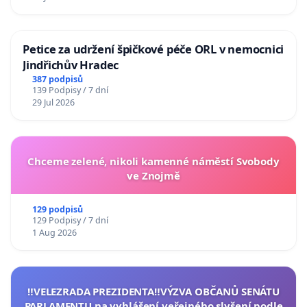
Petice za udržení špičkové péče ORL v nemocnici
Jindřichův Hradec
387 podpisů
139 Podpisy / 7 dní
29 Jul 2026
Chceme zelené, nikoli kamenné náměstí Svobody
ve Znojmě
129 podpisů
129 Podpisy / 7 dní
1 Aug 2026
‼️VELEZRADA PREZIDENTA‼️VÝZVA OBČANŮ SENÁTU
PARLAMENTU na vyhlášení veřejného slyšení podle