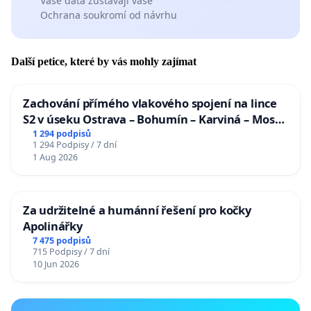
Vaše data zůstávají vaše
Ochrana soukromí od návrhu
Další petice, které by vás mohly zajímat
Zachování přímého vlakového spojení na lince
S2 v úseku Ostrava – Bohumín – Karviná – Mosty
u Jablunkova
1 294 podpisů
1 294 Podpisy / 7 dní
1 Aug 2026
Za udržitelné a humánní řešení pro kočky
Apolinářky
7 475 podpisů
715 Podpisy / 7 dní
10 Jun 2026