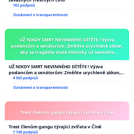
162 podpisů
Oznámení o transparentnosti
UŽ NIKDY SMRT NEVINNÉHO DÍTĚTE ! Výzva
poslancům a senátorům: Změňte urychleně zákon,
aby se tragédie malé Viktorky už nemohla
opakovat!
UŽ NIKDY SMRT NEVINNÉHO DÍTĚTE ! Výzva
poslancům a senátorům: Změňte urychleně zákon,
aby se tragédie malé Viktorky už nemohla opakovat!
4 565 podpisů
Oznámení o transparentnosti
Trest členům gangu týrající zvířata v Číně
Trest členům gangu týrající zvířata v Číně
7 748 podpisů