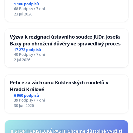
1 186 podpisů
68 Podpisy / 7 dní
23 Jul 2026
Výzva k rezignaci ústavního soudce JUDr. Josefa
Baxy pro ohrožení důvěry ve spravedlivý proces
17 272 podpisů
40 Podpisy / 7 dní
2 Jul 2026
Petice za záchranu Kuklenských rondelů v
Hradci Králové
6 960 podpisů
39 Podpisy / 7 dní
30 Jun 2026
‼️ STOP TURISTICKÉ PASTI! Chceme důstojné využití