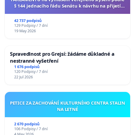
§ 144 jednacího řádu Senátu k návrhu na přijetí
usnesení k podání ústavní žaloby na prezidenta
republiky
42 737 podpisů
129 Podpisy / 7 dní
19 May 2026
Spravedlnost pro Grejsí: žádáme důkladné a
nestranné vyšetření
1 676 podpisů
120 Podpisy / 7 dní
22 Jul 2026
PETICE ZA ZACHOVÁNÍ KULTURNÍHO CENTRA STALIN
NA LETNÉ
2 670 podpisů
106 Podpisy / 7 dní
4 May 2026