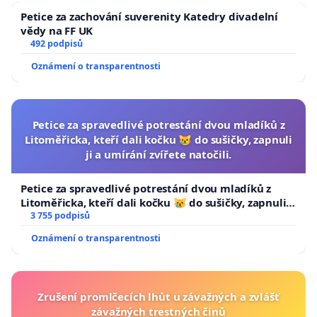
Petice za zachování suverenity Katedry divadelní
vědy na FF UK
492 podpisů
Oznámení o transparentnosti
Petice za spravedlivé potrestání dvou mladíků z
Litoměřicka, kteří dali kočku 😿 do sušičky, zapnuli
ji a umírání zvířete natočili.
Petice za spravedlivé potrestání dvou mladíků z
Litoměřicka, kteří dali kočku 😿 do sušičky, zapnuli ji
a umírání zvířete natočili.
3 755 podpisů
Oznámení o transparentnosti
Zrušení promlčecích lhůt u závažných a zvlášť
závažných trestných činů