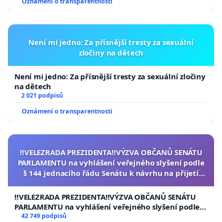
Oznámení o transparentnosti
Není mi jedno: Za přísnější tresty za sexuální
zločiny na dětech
Není mi jedno: Za přísnější tresty za sexuální zločiny
na dětech
2 021 podpisů
Oznámení o transparentnosti
‼️VELEZRADA PREZIDENTA‼️VÝZVA OBČANŮ SENÁTU
PARLAMENTU na vyhlášení veřejného slyšení podle
§ 144 jednacího řádu Senátu k návrhu na přijetí
usnesení k podání ústavní žaloby na prezidenta
republiky
‼️VELEZRADA PREZIDENTA‼️VÝZVA OBČANŮ SENÁTU
PARLAMENTU na vyhlášení veřejného slyšení podle §
144 jednacího řádu Senátu k návrhu na přijetí
42 749 podpisů