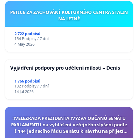
PETICE ZA ZACHOVÁNÍ KULTURNÍHO CENTRA STALIN
NA LETNÉ
2 722 podpisů
154 Podpisy / 7 dní
4 May 2026
Vyjádření podpory pro udělení milosti – Denis
1 766 podpisů
132 Podpisy / 7 dní
14 Jul 2026
‼️VELEZRADA PREZIDENTA‼️VÝZVA OBČANŮ SENÁTU
PARLAMENTU na vyhlášení veřejného slyšení podle
§ 144 jednacího řádu Senátu k návrhu na přijetí
usnesení k podání ústavní žaloby na prezidenta