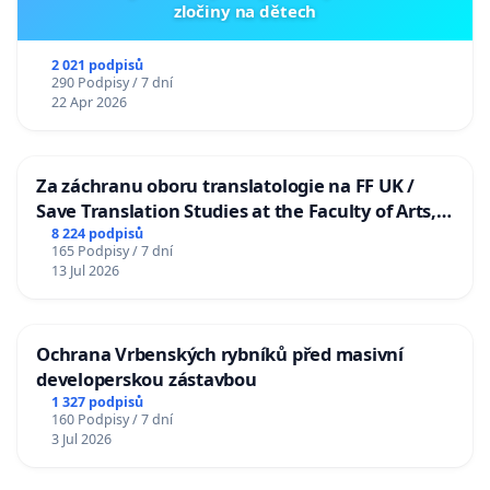
zločiny na dětech
2 021 podpisů
290 Podpisy / 7 dní
22 Apr 2026
Za záchranu oboru translatologie na FF UK /
Save Translation Studies at the Faculty of Arts,
Charles University
8 224 podpisů
165 Podpisy / 7 dní
13 Jul 2026
Ochrana Vrbenských rybníků před masivní
developerskou zástavbou
1 327 podpisů
160 Podpisy / 7 dní
3 Jul 2026