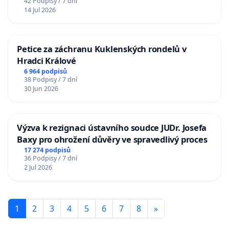
42 Podpisy / 7 dní
14 Jul 2026
Petice za záchranu Kuklenských rondelů v
Hradci Králové
6 964 podpisů
38 Podpisy / 7 dní
30 Jun 2026
Výzva k rezignaci ústavního soudce JUDr. Josefa
Baxy pro ohrožení důvěry ve spravedlivý proces
17 274 podpisů
36 Podpisy / 7 dní
2 Jul 2026
1
2
3
4
5
6
7
8
»