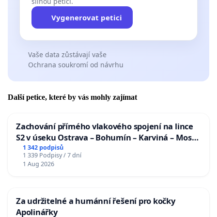
silnou petici.
Vygenerovat petici
Vaše data zůstávají vaše
Ochrana soukromí od návrhu
Další petice, které by vás mohly zajímat
Zachování přímého vlakového spojení na lince
S2 v úseku Ostrava – Bohumín – Karviná – Mosty
u Jablunkova
1 342 podpisů
1 339 Podpisy / 7 dní
1 Aug 2026
Za udržitelné a humánní řešení pro kočky
Apolinářky