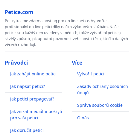
Petice.com
Poskytujeme zdarma hosting pro on-line petice. Vytvořte
profesionální on-line petici díky našim výkonným službám. Naše
petice jsou každý den uvedeny v médiích, takže vytvoření petice je
skvělý způsob, jak upoutat pozornost veřejnosti i těch, kteří o daných
věcech rozhodují.
Průvodci
Více
Jak zahájit online petici
Vytvořit petici
Jak napsat petici?
Zásady ochrany osobních
údajů
Jak petici propagovat?
Správa souborů cookie
Jak získat mediální pokrytí
pro vaši petici
O nás
Jak doručit petici