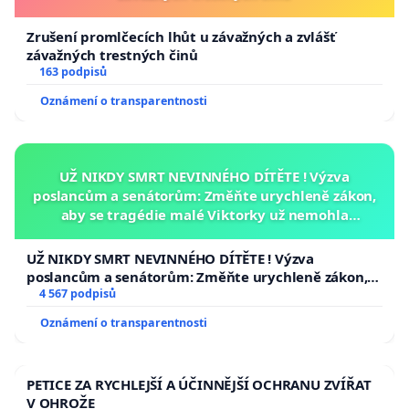
Zrušení promlčecích lhůt u závažných a zvlášť
závažných trestných činů
163 podpisů
Oznámení o transparentnosti
UŽ NIKDY SMRT NEVINNÉHO DÍTĚTE ! Výzva
poslancům a senátorům: Změňte urychleně zákon,
aby se tragédie malé Viktorky už nemohla
opakovat!
UŽ NIKDY SMRT NEVINNÉHO DÍTĚTE ! Výzva
poslancům a senátorům: Změňte urychleně zákon,
aby se tragédie malé Viktorky už nemohla opakovat!
4 567 podpisů
Oznámení o transparentnosti
PETICE ZA RYCHLEJŠÍ A ÚČINNĚJŠÍ OCHRANU ZVÍŘAT
V OHROŽE