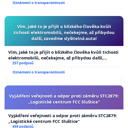
Oznámení o transparentnosti
Vím, jaké to je přijít o blízkého člověka kvůli
tichosti elektromobilů, nečekejme, až přibydou
další, zaveďme slyšitelná auta!
Vím, jaké to je přijít o blízkého člověka kvůli tichosti
elektromobilů, nečekejme, až přibydou další,
zaveďme slyšitelná auta!
257 podpisů
Oznámení o transparentnosti
Vyjádření veřejnosti a odpor proti záměru STC2879:
„Logistické centrum FCC Sluštice“
Vyjádření veřejnosti a odpor proti záměru STC2879:
„Logistické centrum FCC Sluštice“
459 podpisů