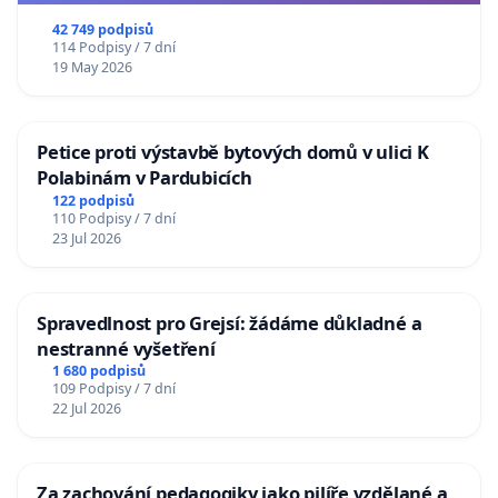
republiky
42 749 podpisů
114 Podpisy / 7 dní
19 May 2026
Petice proti výstavbě bytových domů v ulici K
Polabinám v Pardubicích
122 podpisů
110 Podpisy / 7 dní
23 Jul 2026
Spravedlnost pro Grejsí: žádáme důkladné a
nestranné vyšetření
1 680 podpisů
109 Podpisy / 7 dní
22 Jul 2026
Za zachování pedagogiky jako pilíře vzdělané a