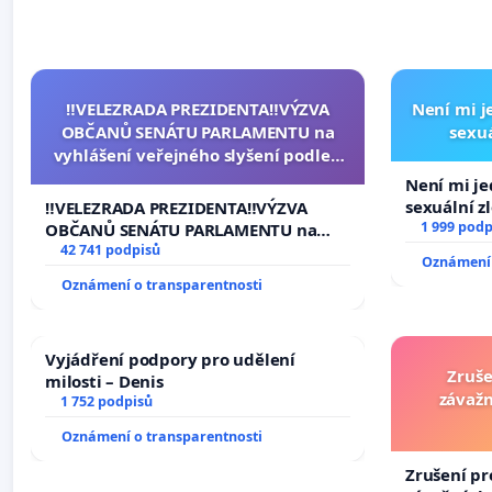
‼️VELEZRADA PREZIDENTA‼️VÝZVA
Není mi je
OBČANŮ SENÁTU PARLAMENTU na
sexuá
vyhlášení veřejného slyšení podle §
144 jednacího řádu Senátu k návrhu
Není mi jed
na přijetí usnesení k podání ústavní
sexuální z
‼️VELEZRADA PREZIDENTA‼️VÝZVA
žaloby na prezidenta republiky
1 999 podp
OBČANŮ SENÁTU PARLAMENTU na
vyhlášení veřejného slyšení podle §
42 741 podpisů
Oznámení 
144 jednacího řádu Senátu k návrhu
Oznámení o transparentnosti
na přijetí usnesení k podání ústavní
žaloby na prezidenta republiky
Vyjádření podpory pro udělení
Zruše
milosti – Denis
závažn
1 752 podpisů
Oznámení o transparentnosti
Zrušení pr