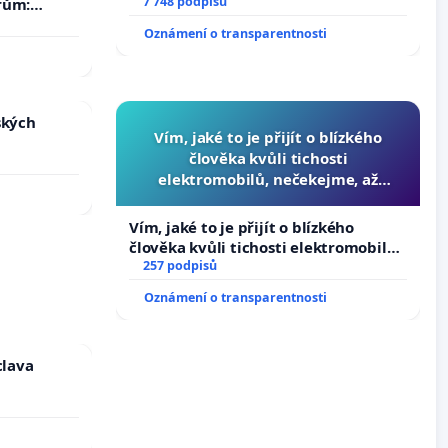
7 748 podpisů
rům:
by se
Oznámení o transparentnosti
 nemohla
ských
Vím, jaké to je přijít o blízkého
člověka kvůli tichosti
elektromobilů, nečekejme, až
přibydou další, zaveďme slyšitelná
auta!
Vím, jaké to je přijít o blízkého
člověka kvůli tichosti elektromobilů,
nečekejme, až přibydou další,
257 podpisů
zaveďme slyšitelná auta!
Oznámení o transparentnosti
clava