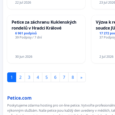
22 Jul 2026
23 Jul 202
Petice za záchranu Kuklenských
Výzva k r
rondelů v Hradci Králové
soudce JU
ohrožení 
6 961 podpisů
17 272 po
39 Podpisy / 7 dní
37 Podpisy
proces
30 Jun 2026
2 Jul 2026
1
2
3
4
5
6
7
8
»
Petice.com
Poskytujeme zdarma hosting pro on-line petice. Vytvořte profesionální 
výkonným službám. Naše petice jsou každý den uvedeny v médiích, takž