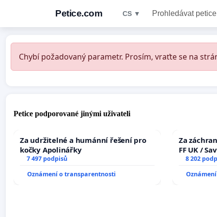
Petice.com
Prohledávat petice
CS ▼
Chybí požadovaný parametr. Prosím, vraťte se na strán
Petice podporované jinými uživateli
Za udržitelné a humánní řešení pro
Za záchran
kočky Apolinářky
FF UK / Sa
7 497 podpisů
the Faculty
8 202 podp
University
Oznámení o transparentnosti
Oznámení 