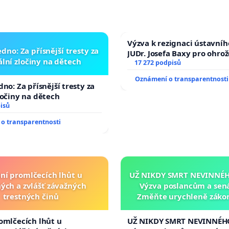
Výzva k rezignaci ústavní
dno: Za přísnější tresty za
JUDr. Josefa Baxy pro ohro
lní zločiny na dětech
ve spravedlivý proces
17 272 podpisů
Oznámení o transparentnosti
no: Za přísnější tresty za
ločiny na dětech
isů
o transparentnosti
ní promlčecích lhůt u
UŽ NIKDY SMRT NEVINNÉHO
ých a zvlášť závažných
Výzva poslancům a sen
trestných činů
Změňte urychleně zákon
tragédie malé Viktorky 
opakovat!
omlčecích lhůt u
UŽ NIKDY SMRT NEVINNÉHO