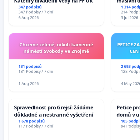
Katedry divadelní vědy na FF UK
masivní 
347 podpisů
1 314 pod
347 Podpisy / 7 dní
214 Podpis
6 Aug 2026
3 Jul 2026
Chceme zelené, nikoli kamenné
PETICE Z
náměstí Svobody ve Znojmě
CEN
131 podpisů
2 693 pod
131 Podpisy / 7 dní
128 Podpis
1 Aug 2026
4 May 202
Spravedlnost pro Grejsí: žádáme
Petice pr
důkladné a nestranné vyšetření
domů v ul
Pardubic
1 678 podpisů
105 podpi
117 Podpisy / 7 dní
94 Podpisy