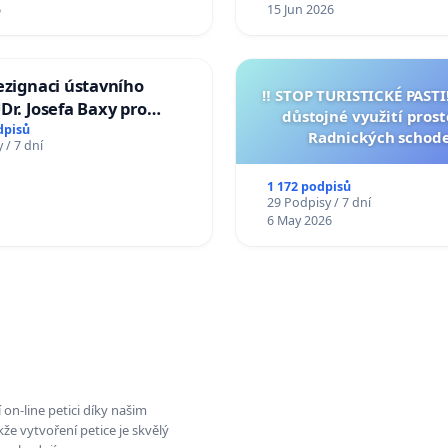
6
15 Jun 2026
ezignaci ústavního
‼️ STOP TURISTICKÉ PAST
Dr. Josefa Baxy pro
důstojné využití pros
důvěry ve spravedlivý
dpisů
Radnických schod
 / 7 dní
1 172 podpisů
29 Podpisy / 7 dní
6 May 2026
on-line petici díky našim
e vytvoření petice je skvělý