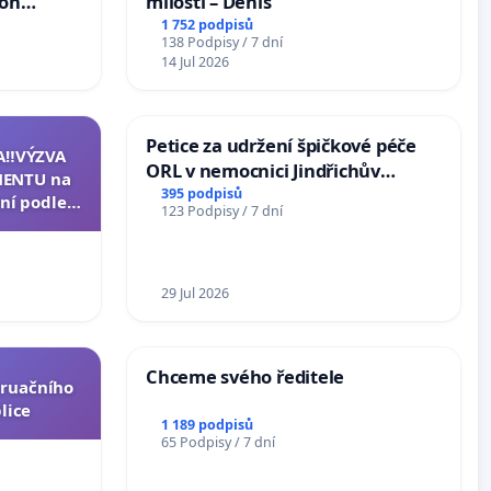
ion
milosti – Denis
Arts,
1 752 podpisů
138 Podpisy / 7 dní
14 Jul 2026
Petice za udržení špičkové péče
A‼️VÝZVA
ORL v nemocnici Jindřichův
ENTU na
Hradec
395 podpisů
ní podle §
123 Podpisy / 7 dní
u k návrhu
ní ústavní
epubliky
29 Jul 2026
Chceme svého ředitele
truačního
lice
1 189 podpisů
65 Podpisy / 7 dní