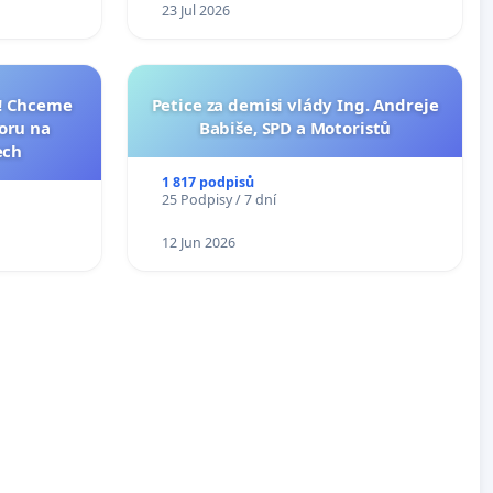
23 Jul 2026
I! Chceme
Petice za demisi vlády Ing. Andreje
toru na
Babiše, SPD a Motoristů
ech
1 817 podpisů
25 Podpisy / 7 dní
12 Jun 2026