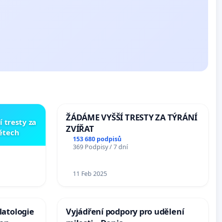
ŽÁDÁME VYŠŠÍ TRESTY ZA TÝRÁNÍ
í tresty za
ZVÍŘAT
dětech
153 680 podpisů
369 Podpisy / 7 dní
11 Feb 2025
latologie
Vyjádření podpory pro udělení