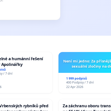
elné a humánní řešení
Není mi jedno: Za přísnějš
 Apolinářky
sexuální zločiny na 
pisů
y / 7 dní
1 999 podpisů
400 Podpisy / 7 dní
6
22 Apr 2026
Vrbenských rybníků před
Za záchranu oboru trans