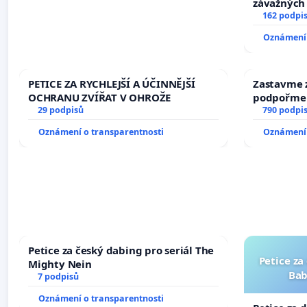
závažných 
trestných 
162 podpi
Oznámení 
PETICE ZA RYCHLEJŠÍ A ÚČINNĚJŠÍ
Zastavme z
OCHRANU ZVÍŘAT V OHROŽE
podpořme 
29 podpisů
790 podpi
Oznámení o transparentnosti
Oznámení 
Petice za český dabing pro seriál The
Petice za
Mighty Nein
Bab
7 podpisů
Oznámení o transparentnosti