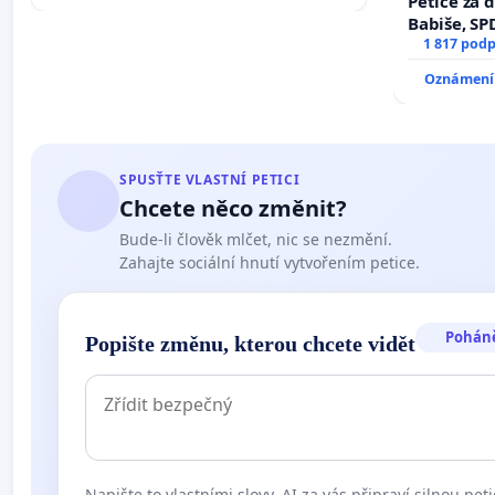
Petice za 
Babiše, SP
1 817 podp
Oznámení 
SPUSŤTE VLASTNÍ PETICI
Chcete něco změnit?
Bude-li člověk mlčet, nic se nezmění.
Zahajte sociální hnutí vytvořením petice.
Pohán
Popište změnu, kterou chcete vidět
Napište to vlastními slovy. AI za vás připraví silnou peti