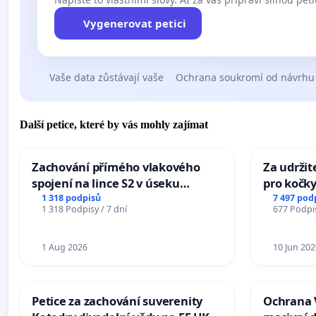
Vygenerovat petici
Vaše data zůstávají vaše
Ochrana soukromí od návrhu
Další petice, které by vás mohly zajímat
Zachování přímého vlakového
Za udržit
spojení na lince S2 v úseku
pro kočky
Ostrava – Bohumín – Karviná –
1 318 podpisů
7 497 pod
1 318 Podpisy / 7 dní
677 Podpis
Mosty u Jablunkova
1 Aug 2026
10 Jun 202
Petice za zachování suverenity
Ochrana 