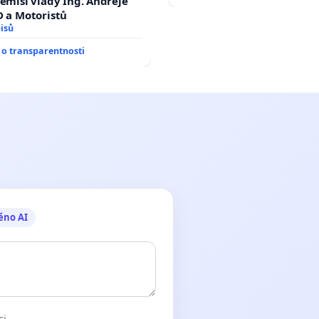
demisi vlády Ing. Andreje
D a Motoristů
isů
o transparentnosti
ěno AI
ci.