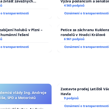
a zvlášť závažných
Výzva poslancům a senáto
činů
sů
Změňte urychleně zákon, a
4 565 podpisů
tragédie malé Viktorky už
o transparentnosti
Oznámení o transparentnosti
opakovat!
abíjení holubů v Plzni –
Petice za záchranu Kuklen
humánní řešení
rondelů v Hradci Králové
sů
6 961 podpisů
o transparentnosti
Oznámení o transparentnosti
Zastavte prodej Letiště Vá
 demisi vlády Ing. Andreje
Havla
iše, SPD a Motoristů
9 podpisů
Oznámení o transparentnosti