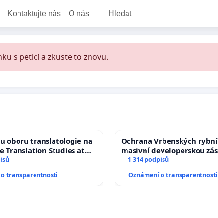
Kontaktujte nás
O nás
Hledat
ku s peticí a zkuste to znovu.
u oboru translatologie na
Ochrana Vrbenských rybní
ve Translation Studies at
masivní developerskou zá
 of Arts, Charles
isů
1 314 podpisů
o transparentnosti
Oznámení o transparentnosti