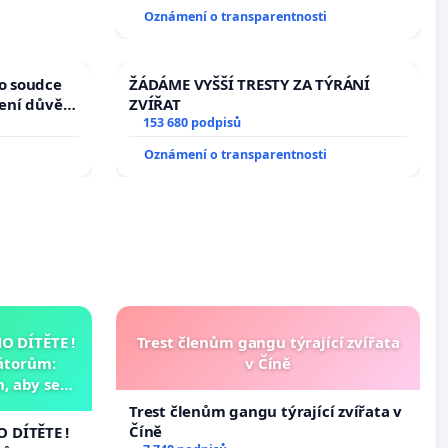
Oznámení o transparentnosti
ho soudce
ŽÁDÁME VYŠŠÍ TRESTY ZA TÝRÁNÍ
žení důvěry
ZVÍŘAT
153 680 podpisů
Oznámení o transparentnosti
 DÍTĚTE !
Trest členům gangu týrající zvířata
átorům:
v Číně
, aby se
už nemohla
Trest členům gangu týrající zvířata v
Číně
 DÍTĚTE !