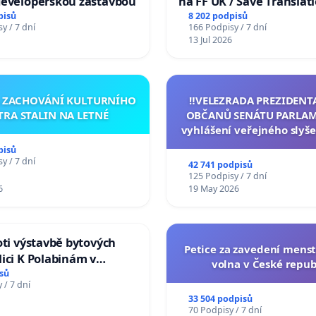
developerskou zástavbou
na FF UK / Save Translat
Studies at the Faculty of 
pisů
8 202 podpisů
y / 7 dní
166 Podpisy / 7 dní
Charles University
13 Jul 2026
A ZACHOVÁNÍ KULTURNÍHO
‼️VELEZRADA PREZIDENT
TRA STALIN NA LETNÉ
OBČANŮ SENÁTU PARLAM
vyhlášení veřejného slyše
144 jednacího řádu Senát
pisů
na přijetí usnesení k podá
y / 7 dní
42 741 podpisů
žaloby na prezidenta r
125 Podpisy / 7 dní
6
19 May 2026
oti výstavbě bytových
Petice za zavedení mens
ici K Polabinám v
volna v České repub
ích
sů
 / 7 dní
33 504 podpisů
70 Podpisy / 7 dní