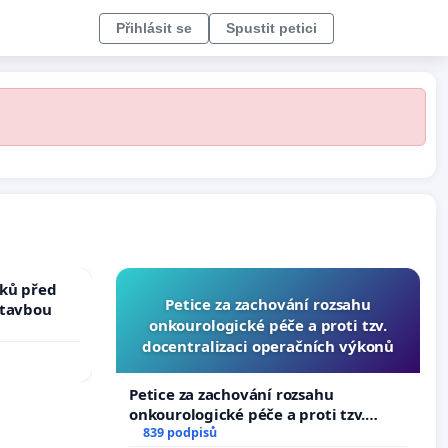
Přihlásit se
Spustit petici
ků před
Petice za zachování rozsahu
stavbou
onkourologické péče a proti tzv.
docentralizaci operačních výkonů
Petice za zachování rozsahu
onkourologické péče a proti tzv.
docentralizaci operačních výkonů
839 podpisů