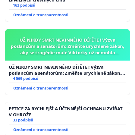
163 podpisů
Oznámení o transparentnosti
UŽ NIKDY SMRT NEVINNÉHO DÍTĚTE ! Výzva
poslancům a senátorům: Změňte urychleně zákon,
aby se tragédie malé Viktorky už nemohla
opakovat!
UŽ NIKDY SMRT NEVINNÉHO DÍTĚTE ! Výzva
poslancům a senátorům: Změňte urychleně zákon,
aby se tragédie malé Viktorky už nemohla opakovat!
4 569 podpisů
Oznámení o transparentnosti
PETICE ZA RYCHLEJŠÍ A ÚČINNĚJŠÍ OCHRANU ZVÍŘAT
V OHROŽE
33 podpisů
Oznámení o transparentnosti