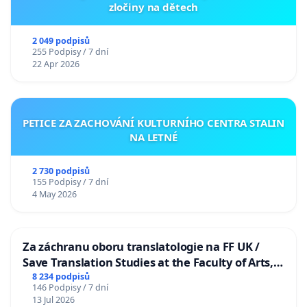
zločiny na dětech
2 049 podpisů
255 Podpisy / 7 dní
22 Apr 2026
PETICE ZA ZACHOVÁNÍ KULTURNÍHO CENTRA STALIN
NA LETNÉ
2 730 podpisů
155 Podpisy / 7 dní
4 May 2026
Za záchranu oboru translatologie na FF UK /
Save Translation Studies at the Faculty of Arts,
Charles University
8 234 podpisů
146 Podpisy / 7 dní
13 Jul 2026