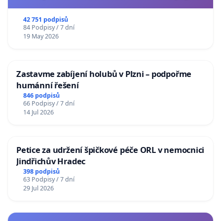
usnesení k podání ústavní žaloby na prezidenta
republiky
42 751 podpisů
84 Podpisy / 7 dní
19 May 2026
Zastavme zabíjení holubů v Plzni – podpořme
humánní řešení
846 podpisů
66 Podpisy / 7 dní
14 Jul 2026
Petice za udržení špičkové péče ORL v nemocnici
Jindřichův Hradec
398 podpisů
63 Podpisy / 7 dní
29 Jul 2026