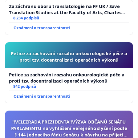
Za záchranu oboru translatologie na FF UK / Save
Translation Studies at the Faculty of Arts, Charles
University
8 234 podpisů
Oznámení o transparentnosti
Petice za zachování rozsahu onkourologické péče a
proti tzv. docentralizaci operačních výkonů
Petice za zachování rozsahu onkourologické péče a
proti tzv. docentralizaci operačních výkonů
842 podpisů
Oznámení o transparentnosti
‼️VELEZRADA PREZIDENTA‼️VÝZVA OBČANŮ SENÁTU
PARLAMENTU na vyhlášení veřejného slyšení podle
§ 144 jednacího řádu Senátu k návrhu na přijetí