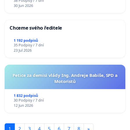
38 Podpisy / 7 dní
30 Jun 2026
Chceme svého ředitele
1 192 podpisů
35 Podpisy / 7 dní
23 Jul 2026
Petice za demisi vlády Ing. Andreje Babiše, SPD a
Motoristů
1 832 podpisů
30 Podpisy / 7 dní
12 Jun 2026
1
2
3
4
5
6
7
8
»