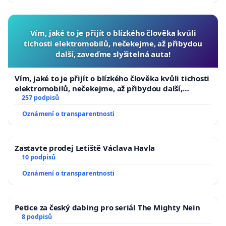
Vím, jaké to je přijít o blízkého člověka kvůli
tichosti elektromobilů, nečekejme, až přibydou
další, zaveďme slyšitelná auta!
Vím, jaké to je přijít o blízkého člověka kvůli tichosti
elektromobilů, nečekejme, až přibydou další,
zaveďme slyšitelná auta!
257 podpisů
Oznámení o transparentnosti
Zastavte prodej Letiště Václava Havla
10 podpisů
Oznámení o transparentnosti
Petice za český dabing pro seriál The Mighty Nein
8 podpisů