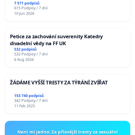
7 571 podpisů
615 Podpisy / 7 dní
10 Jun 2026
Petice za zachování suverenity Katedry
divadelní vědy na FF UK
532 podpisů
532 Podpisy / 7 dní
6 Aug 2026
ŽÁDÁME VYŠŠÍ TRESTY ZA TÝRÁNÍ ZVÍŘAT
153 740 podpisů
342 Podpisy / 7 dní
11 Feb 2025
Není mi jedno: Za přísnější tresty za sexuální