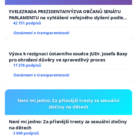
usnesení k podání ústavní žaloby na prezidenta
republiky
‼️VELEZRADA PREZIDENTA‼️VÝZVA OBČANŮ SENÁTU
PARLAMENTU na vyhlášení veřejného slyšení podle §
144 jednacího řádu Senátu k návrhu na přijetí
42 751 podpisů
usnesení k podání ústavní žaloby na prezidenta
Oznámení o transparentnosti
republiky
Výzva k rezignaci ústavního soudce JUDr. Josefa Baxy
pro ohrožení důvěry ve spravedlivý proces
17 276 podpisů
Oznámení o transparentnosti
Není mi jedno: Za přísnější tresty za sexuální
zločiny na dětech
Není mi jedno: Za přísnější tresty za sexuální zločiny
na dětech
2 049 podpisů