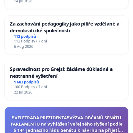
14 Jul 2026
Za zachování pedagogiky jako pilíře vzdělané a
demokratické společnosti
112 podpisů
112 Podpisy / 7 dní
6 Aug 2026
Spravedlnost pro Grejsí: žádáme důkladné a
nestranné vyšetření
1 683 podpisů
100 Podpisy / 7 dní
22 Jul 2026
‼️VELEZRADA PREZIDENTA‼️VÝZVA OBČANŮ SENÁTU
PARLAMENTU na vyhlášení veřejného slyšení podle
§ 144 jednacího řádu Senátu k návrhu na přijetí