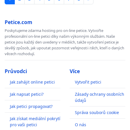
Petice.com
Poskytujeme zdarma hosting pro on-line petice. Vytvořte
profesionální on-line petici díky našim výkonným službám. Naše
petice jsou každý den uvedeny v médiích, takže vytvoření petice je
skvělý způsob, jak upoutat pozornost veřejnosti i těch, kteří o daných
věcech rozhodují.
Průvodci
Více
Jak zahájit online petici
Vytvořit petici
Jak napsat petici?
Zásady ochrany osobních
údajů
Jak petici propagovat?
Správa souborů cookie
Jak získat mediální pokrytí
pro vaši petici
O nás