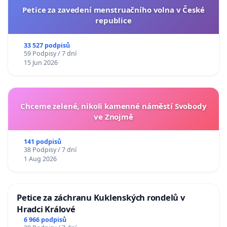
Petice za zavedení menstruačního volna v České
republice
33 527 podpisů
59 Podpisy / 7 dní
15 Jun 2026
Chceme zelené, nikoli kamenné náměstí Svobody
ve Znojmě
141 podpisů
38 Podpisy / 7 dní
1 Aug 2026
Petice za záchranu Kuklenských rondelů v
Hradci Králové
6 966 podpisů