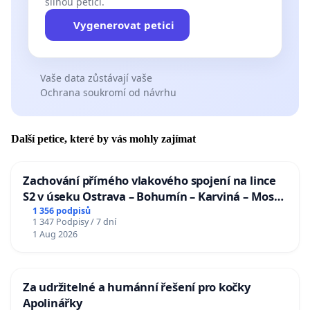
silnou petici.
Vygenerovat petici
Vaše data zůstávají vaše
Ochrana soukromí od návrhu
Další petice, které by vás mohly zajímat
Zachování přímého vlakového spojení na lince
S2 v úseku Ostrava – Bohumín – Karviná – Mosty
u Jablunkova
1 356 podpisů
1 347 Podpisy / 7 dní
1 Aug 2026
Za udržitelné a humánní řešení pro kočky
Apolinářky