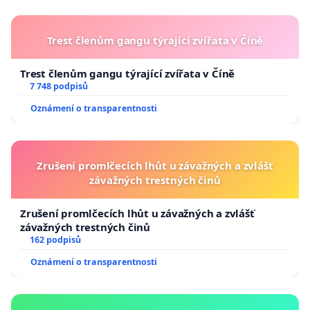
Trest členům gangu týrající zvířata v Číně
Trest členům gangu týrající zvířata v Číně
7 748 podpisů
Oznámení o transparentnosti
Zrušení promlčecích lhůt u závažných a zvlášť
závažných trestných činů
Zrušení promlčecích lhůt u závažných a zvlášť
závažných trestných činů
162 podpisů
Oznámení o transparentnosti