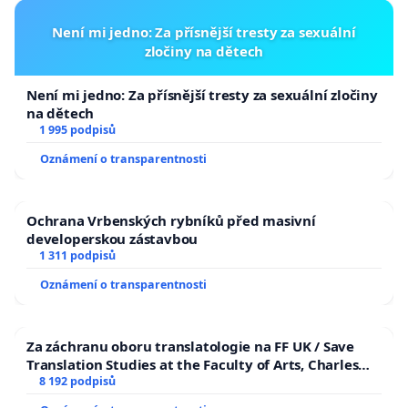
Není mi jedno: Za přísnější tresty za sexuální
zločiny na dětech
Není mi jedno: Za přísnější tresty za sexuální zločiny
na dětech
1 995 podpisů
Oznámení o transparentnosti
Ochrana Vrbenských rybníků před masivní
developerskou zástavbou
1 311 podpisů
Oznámení o transparentnosti
Za záchranu oboru translatologie na FF UK / Save
Translation Studies at the Faculty of Arts, Charles
University
8 192 podpisů