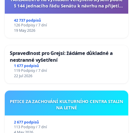
§ 144 jednacího řádu Senátu k návrhu na přijetí
usnesení k podání ústavní žaloby na prezidenta
republiky
42 737 podpisů
126 Podpisy / 7 dní
19 May 2026
Spravedlnost pro Grejsí: žádáme důkladné a
nestranné vyšetření
1 677 podpisů
119 Podpisy / 7 dní
22 Jul 2026
PETICE ZA ZACHOVÁNÍ KULTURNÍHO CENTRA STALIN
NA LETNÉ
2 677 podpisů
113 Podpisy / 7 dní
4 May 2026