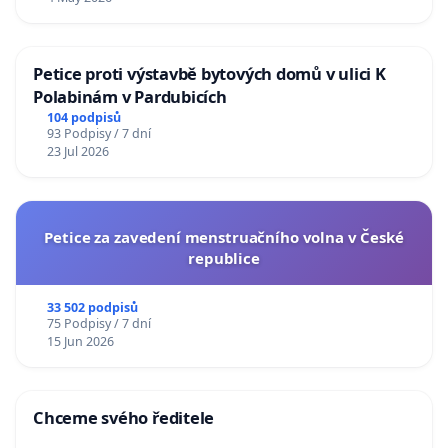
Petice proti výstavbě bytových domů v ulici K
Polabinám v Pardubicích
104 podpisů
93 Podpisy / 7 dní
23 Jul 2026
Petice za zavedení menstruačního volna v České
republice
33 502 podpisů
75 Podpisy / 7 dní
15 Jun 2026
Chceme svého ředitele