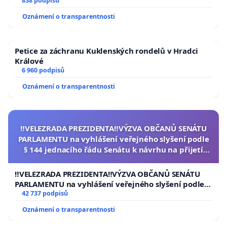
838 podpisů
Oznámení o transparentnosti
Petice za záchranu Kuklenských rondelů v Hradci
Králové
6 960 podpisů
Oznámení o transparentnosti
‼️VELEZRADA PREZIDENTA‼️VÝZVA OBČANŮ SENÁTU
PARLAMENTU na vyhlášení veřejného slyšení podle
§ 144 jednacího řádu Senátu k návrhu na přijetí
usnesení k podání ústavní žaloby na prezidenta
republiky
‼️VELEZRADA PREZIDENTA‼️VÝZVA OBČANŮ SENÁTU
PARLAMENTU na vyhlášení veřejného slyšení podle §
144 jednacího řádu Senátu k návrhu na přijetí
42 737 podpisů
usnesení k podání ústavní žaloby na prezidenta
Oznámení o transparentnosti
republiky