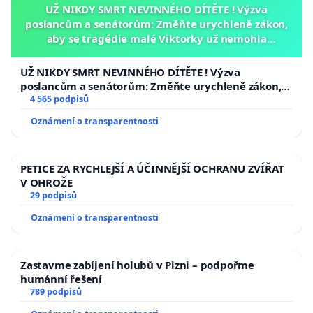
UŽ NIKDY SMRT NEVINNÉHO DÍTĚTE ! Výzva
poslancům a senátorům: Změňte urychleně zákon,
aby se tragédie malé Viktorky už nemohla
opakovat!
UŽ NIKDY SMRT NEVINNÉHO DÍTĚTE ! Výzva
poslancům a senátorům: Změňte urychleně zákon,
aby se tragédie malé Viktorky už nemohla opakovat!
4 565 podpisů
Oznámení o transparentnosti
PETICE ZA RYCHLEJŠÍ A ÚČINNĚJŠÍ OCHRANU ZVÍŘAT
V OHROŽE
29 podpisů
Oznámení o transparentnosti
Zastavme zabíjení holubů v Plzni – podpořme
humánní řešení
789 podpisů