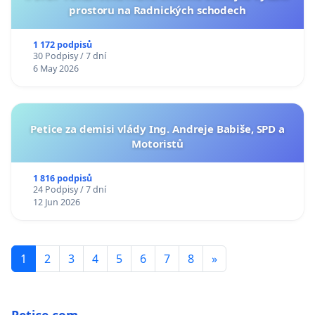
prostoru na Radnických schodech
1 172 podpisů
30 Podpisy / 7 dní
6 May 2026
Petice za demisi vlády Ing. Andreje Babiše, SPD a
Motoristů
1 816 podpisů
24 Podpisy / 7 dní
12 Jun 2026
1
2
3
4
5
6
7
8
»
Petice.com