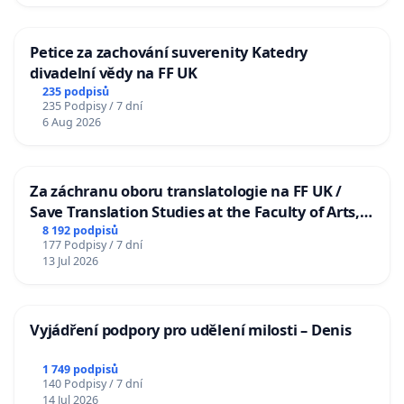
Petice za zachování suverenity Katedry
divadelní vědy na FF UK
235 podpisů
235 Podpisy / 7 dní
6 Aug 2026
Za záchranu oboru translatologie na FF UK /
Save Translation Studies at the Faculty of Arts,
Charles University
8 192 podpisů
177 Podpisy / 7 dní
13 Jul 2026
Vyjádření podpory pro udělení milosti – Denis
1 749 podpisů
140 Podpisy / 7 dní
14 Jul 2026