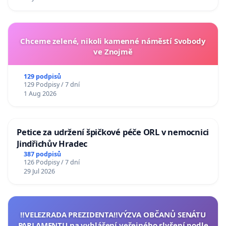
Chceme zelené, nikoli kamenné náměstí Svobody
ve Znojmě
129 podpisů
129 Podpisy / 7 dní
1 Aug 2026
Petice za udržení špičkové péče ORL v nemocnici
Jindřichův Hradec
387 podpisů
126 Podpisy / 7 dní
29 Jul 2026
‼️VELEZRADA PREZIDENTA‼️VÝZVA OBČANŮ SENÁTU
PARLAMENTU na vyhlášení veřejného slyšení podle