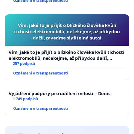
Oznámení o transparentnosti
Vím, jaké to je přijít o blízkého člověka kvůli
tichosti elektromobilů, nečekejme, až přibydou
další, zaveďme slyšitelná auta!
Vím, jaké to je přijít o blízkého člověka kvůli tichosti
elektromobilů, nečekejme, až přibydou další,
zaveďme slyšitelná auta!
257 podpisů
Oznámení o transparentnosti
Vyjádření podpory pro udělení milosti – Denis
1 749 podpisů
Oznámení o transparentnosti