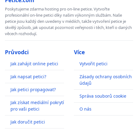
Poskytujeme zdarma hosting pro on-line petice. Vytvořte
profesionální on-line petici díky našim výkonným službám. Naše
petice jsou každý den uvedeny v médiích, takže vytvoření petice je
skvělý způsob, jak upoutat pozornost veřejnosti i těch, kteří o daných
věcech rozhodují.
Průvodci
Více
Jak zahájit online petici
Vytvořit petici
Jak napsat petici?
Zásady ochrany osobních
údajů
Jak petici propagovat?
Správa souborů cookie
Jak získat mediální pokrytí
pro vaši petici
O nás
Jak doručit petici