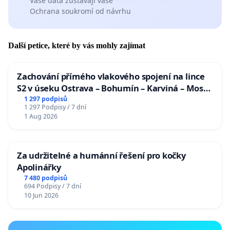
Vaše data zůstávají vaše
Ochrana soukromí od návrhu
Další petice, které by vás mohly zajímat
Zachování přímého vlakového spojení na lince
S2 v úseku Ostrava – Bohumín – Karviná – Mosty
u Jablunkova
1 297 podpisů
1 297 Podpisy / 7 dní
1 Aug 2026
Za udržitelné a humánní řešení pro kočky
Apolinářky
7 480 podpisů
694 Podpisy / 7 dní
10 Jun 2026