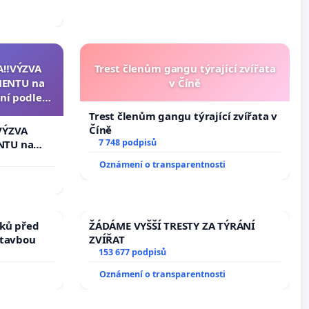
A‼️VÝZVA
Trest členům gangu týrající zvířata
ENTU na
v Číně
ní podle §
u k návrhu
Trest členům gangu týrající zvířata v
ní ústavní
Číně
VÝZVA
epubliky
7 748 podpisů
NTU na
í podle §
Oznámení o transparentnosti
 k návrhu
ní ústavní
bliky
ků před
ŽÁDÁME VYŠŠÍ TRESTY ZA TÝRÁNÍ
stavbou
ZVÍŘAT
153 677 podpisů
Oznámení o transparentnosti