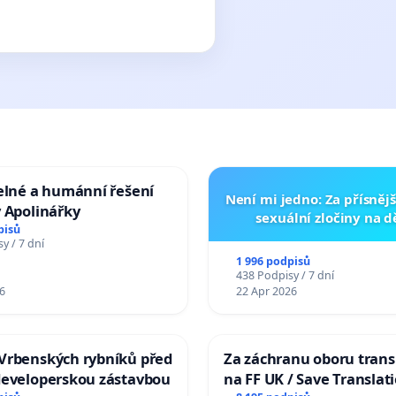
elné a humánní řešení
Není mi jedno: Za přísnějš
 Apolinářky
sexuální zločiny na 
pisů
y / 7 dní
1 996 podpisů
438 Podpisy / 7 dní
6
22 Apr 2026
Vrbenských rybníků před
Za záchranu oboru trans
developerskou zástavbou
na FF UK / Save Translat