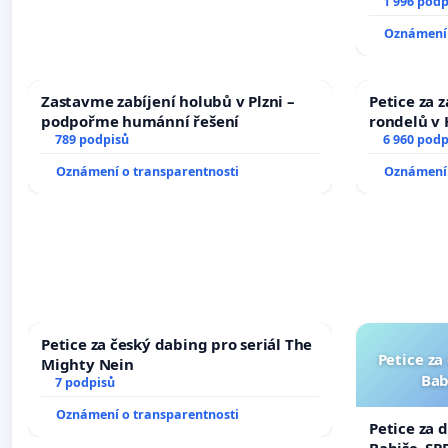
1 996 podp
Oznámení 
Zastavme zabíjení holubů v Plzni –
Petice za 
podpořme humánní řešení
rondelů v 
789 podpisů
6 960 podp
Oznámení o transparentnosti
Oznámení 
Petice za český dabing pro seriál The
Petice za
Mighty Nein
Bab
7 podpisů
Oznámení o transparentnosti
Petice za 