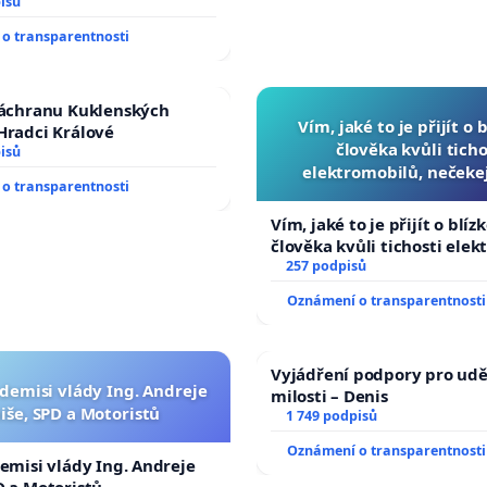
isů
o transparentnosti
záchranu Kuklenských
Vím, jaké to je přijít o 
Hradci Králové
člověka kvůli ticho
isů
elektromobilů, nečeke
o transparentnosti
přibydou další, zaveďme 
auta!
Vím, jaké to je přijít o blíz
člověka kvůli tichosti elek
nečekejme, až přibydou dal
257 podpisů
zaveďme slyšitelná auta!
Oznámení o transparentnosti
Vyjádření podpory pro udě
 demisi vlády Ing. Andreje
milosti – Denis
iše, SPD a Motoristů
1 749 podpisů
Oznámení o transparentnosti
demisi vlády Ing. Andreje