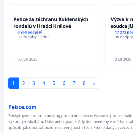
Petice za záchranu Kuklenských
Výzva k r
rondelů v Hradci Králové
soudce JU
ohrožení 
6 960 podpisů
17 272 po
39 Podpisy / 7 dní
38 Podpisy
proces
30 Jun 2026
2 Jul 2026
1
2
3
4
5
6
7
8
»
Petice.com
Poskytujeme zdarma hosting pro on-line petice. Vytvořte profesionální 
výkonným službám. Naše petice jsou každý den uvedeny v médiích, takž
způsob, jak upoutat pozornost veřejnosti i těch, kteří o daných věcech 