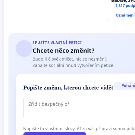
Babiše, SP
1 817 podp
Oznámení 
SPUSŤTE VLASTNÍ PETICI
Chcete něco změnit?
Bude-li člověk mlčet, nic se nezmění.
Zahajte sociální hnutí vytvořením petice.
Pohán
Popište změnu, kterou chcete vidět
Napište to vlastními slovy. AI za vás připraví silnou peti