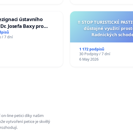
ezignaci ústavního
‼️ STOP TURISTICKÉ PAST
Dr. Josefa Baxy pro
důstojné využití pros
důvěry ve spravedlivý
dpisů
Radnických schod
 / 7 dní
1 172 podpisů
30 Podpisy / 7 dní
6 May 2026
on-line petici díky našim
e vytvoření petice je skvělý
rozhodují.