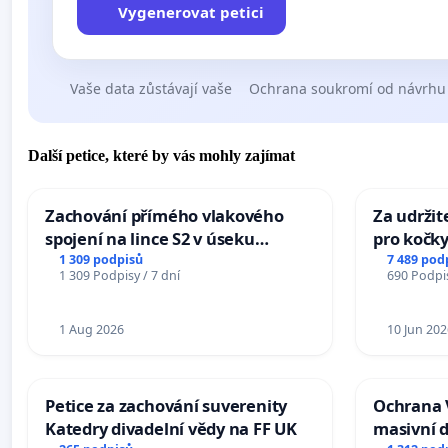
Vygenerovat petici
Vaše data zůstávají vaše
Ochrana soukromí od návrhu
Další petice, které by vás mohly zajímat
Zachování přímého vlakového
Za udržit
spojení na lince S2 v úseku
pro kočky
Ostrava – Bohumín – Karviná –
1 309 podpisů
7 489 pod
1 309 Podpisy / 7 dní
690 Podpis
Mosty u Jablunkova
1 Aug 2026
10 Jun 202
Petice za zachování suverenity
Ochrana 
Katedry divadelní vědy na FF UK
masivní 