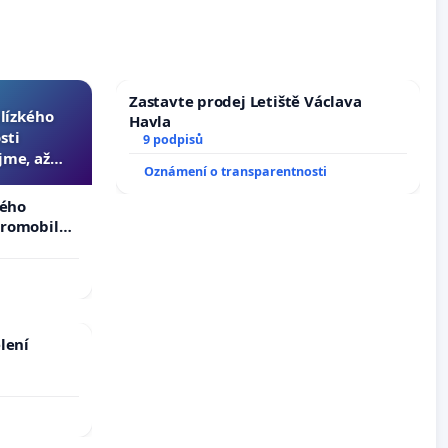
Zastavte prodej Letiště Václava
blízkého
Havla
sti
9 podpisů
jme, až
Oznámení o transparentnosti
slyšitelná
kého
tromobilů,
ší,
lení