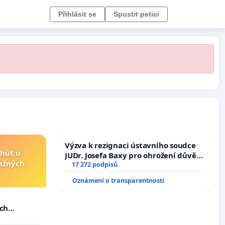
Přihlásit se
Spustit petici
Výzva k rezignaci ústavního soudce
lhůt u
JUDr. Josefa Baxy pro ohrožení důvěry
važných
ve spravedlivý proces
17 272 podpisů
Oznámení o transparentnosti
u
ých