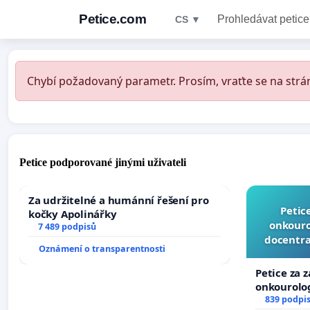
Petice.com
Prohledávat petice
CS ▼
Chybí požadovaný parametr. Prosím, vraťte se na strán
Petice podporované jinými uživateli
Za udržitelné a humánní řešení pro
Petic
kočky Apolinářky
onkouro
7 489 podpisů
docentra
Oznámení o transparentnosti
Petice za 
onkourolog
docentrali
839 podpi