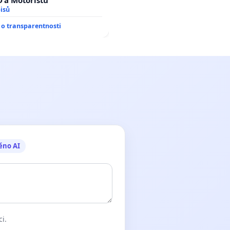
D a Motoristů
isů
o transparentnosti
ěno AI
ci.