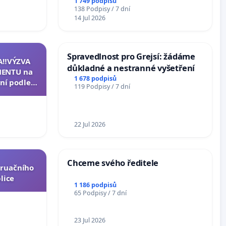
Arts,
1 749 podpisů
138 Podpisy / 7 dní
14 Jul 2026
Spravedlnost pro Grejsí: žádáme
A‼️VÝZVA
důkladné a nestranné vyšetření
ENTU na
1 678 podpisů
ní podle §
119 Podpisy / 7 dní
u k návrhu
ní ústavní
epubliky
22 Jul 2026
Chceme svého ředitele
truačního
lice
1 186 podpisů
65 Podpisy / 7 dní
23 Jul 2026