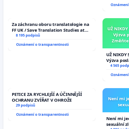
Oznámení 
Za záchranu oboru translatologie na
UŽ NIKDY
FF UK / Save Translation Studies at
Výzva 
the Faculty of Arts, Charles
8 195 podpisů
Změňte 
University
Oznámení o transparentnosti
tragédie 
UŽ NIKDY 
Výzva pos
Změňte ur
4 565 podp
tragédie 
Oznámení 
opakovat!
PETICE ZA RYCHLEJŠÍ A ÚČINNĚJŠÍ
Není mi je
OCHRANU ZVÍŘAT V OHROŽE
sexuá
29 podpisů
Oznámení o transparentnosti
Není mi jed
sexuální z