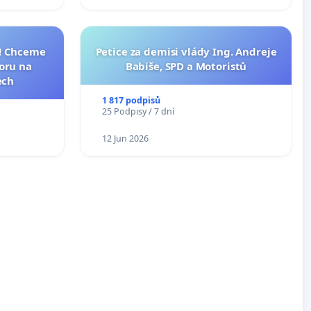
I! Chceme
Petice za demisi vlády Ing. Andreje
toru na
Babiše, SPD a Motoristů
ech
1 817 podpisů
25 Podpisy / 7 dní
12 Jun 2026