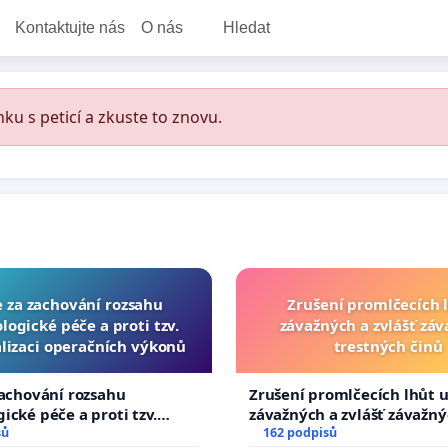
Kontaktujte nás
O nás
Hledat
ku s peticí a zkuste to znovu.
e za zachování rozsahu
Zrušení promlčecích 
logické péče a proti tzv.
závažných a zvlášť zá
lizaci operačních výkonů
trestných činů
zachování rozsahu
Zrušení promlčecích lhůt 
ické péče a proti tzv.
závažných a zvlášť závažn
zaci operačních výkonů
sů
trestných činů
162 podpisů