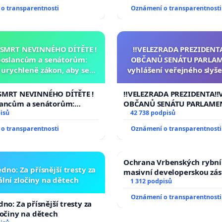
o transparentnosti
Oznámení o transparentnosti
 SMRT NEVINNÉHO DÍTĚTE !
‼️VELEZRADA PREZIDENT
poslancům a senátorům:
OBČANŮ SENÁTU PARLAM
urychleně zákon, aby se
vyhlášení veřejného slyše
malé Viktorky už nemohla
144 jednacího řádu Senát
opakovat!
na přijetí usnesení k podá
SMRT NEVINNÉHO DÍTĚTE !
‼️VELEZRADA PREZIDENTA‼️
žaloby na prezidenta r
lancům a senátorům:
OBČANŮ SENÁTU PARLAME
ychleně zákon, aby se
isů
vyhlášení veřejného slyšen
42 738 podpisů
malé Viktorky už nemohla
144 jednacího řádu Senátu
o transparentnosti
Oznámení o transparentnosti
na přijetí usnesení k podá
žaloby na prezidenta repu
Ochrana Vrbenských rybní
dno: Za přísnější tresty za
masivní developerskou zá
lní zločiny na dětech
1 312 podpisů
Oznámení o transparentnosti
no: Za přísnější tresty za
ločiny na dětech