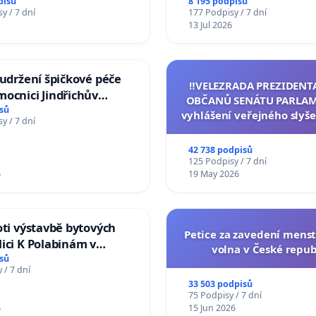
Studies at the Faculty of 
pisů
8 195 podpisů
y / 7 dní
177 Podpisy / 7 dní
Charles University
13 Jul 2026
 udržení špičkové péče
‼️VELEZRADA PREZIDENT
ocnici Jindřichův
OBČANŮ SENÁTU PARLAM
sů
vyhlášení veřejného slyše
y / 7 dní
144 jednacího řádu Senát
na přijetí usnesení k podá
42 738 podpisů
žaloby na prezidenta r
125 Podpisy / 7 dní
6
19 May 2026
oti výstavbě bytových
Petice za zavedení mens
ici K Polabinám v
volna v České repub
ích
sů
 / 7 dní
33 503 podpisů
75 Podpisy / 7 dní
6
15 Jun 2026