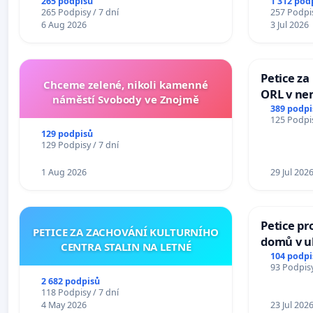
265 podpisů
1 312 pod
265 Podpisy / 7 dní
257 Podpis
6 Aug 2026
3 Jul 2026
Petice za
Chceme zelené, nikoli kamenné
ORL v nem
náměstí Svobody ve Znojmě
Hradec
389 podpi
125 Podpis
129 podpisů
129 Podpisy / 7 dní
1 Aug 2026
29 Jul 202
Petice pr
PETICE ZA ZACHOVÁNÍ KULTURNÍHO
domů v ul
CENTRA STALIN NA LETNÉ
Pardubic
104 podpi
93 Podpisy
2 682 podpisů
118 Podpisy / 7 dní
4 May 2026
23 Jul 202