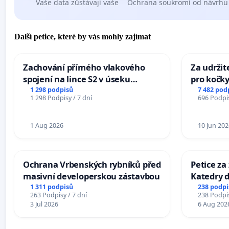
Vaše data zůstávají vaše
Ochrana soukromí od návrhu
Další petice, které by vás mohly zajímat
Zachování přímého vlakového
Za udržit
spojení na lince S2 v úseku
pro kočky
Ostrava – Bohumín – Karviná –
1 298 podpisů
7 482 pod
1 298 Podpisy / 7 dní
696 Podpis
Mosty u Jablunkova
1 Aug 2026
10 Jun 202
Ochrana Vrbenských rybníků před
Petice za
masivní developerskou zástavbou
Katedry d
1 311 podpisů
238 podpi
263 Podpisy / 7 dní
238 Podpis
3 Jul 2026
6 Aug 202