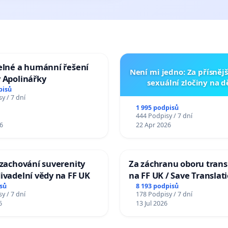
elné a humánní řešení
Není mi jedno: Za přísnějš
 Apolinářky
sexuální zločiny na 
pisů
y / 7 dní
1 995 podpisů
444 Podpisy / 7 dní
6
22 Apr 2026
 zachování suverenity
Za záchranu oboru trans
ivadelní vědy na FF UK
na FF UK / Save Translat
Studies at the Faculty of 
sů
8 193 podpisů
y / 7 dní
178 Podpisy / 7 dní
Charles University
6
13 Jul 2026