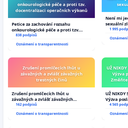
onkourologické péče a proti tzv.
sexuá
docentralizaci operačních výkonů
Není mi jed
sexuální z
Petice za zachování rozsahu
1 995 podp
onkourologické péče a proti tzv.
docentralizaci operačních výkonů
838 podpisů
Oznámení 
Oznámení o transparentnosti
Zrušení promlčecích lhůt u
UŽ NIKDY
závažných a zvlášť závažných
Výzva 
trestných činů
Změňte 
tragédie 
Zrušení promlčecích lhůt u
UŽ NIKDY 
závažných a zvlášť závažných
Výzva pos
trestných činů
162 podpisů
Změňte ur
4 565 podp
tragédie 
Oznámení o transparentnosti
Oznámení 
opakovat!