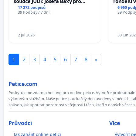
soudce JUDr. Josefa Baxy pro
rondelů v
ohrožení důvěry ve spravedlivý
17 272 podpisů
6 960 pod
39 Podpisy / 7 dní
39 Podpisy
proces
2 Jul 2026
30 Jun 202
1
2
3
4
5
6
7
8
»
Petice.com
Poskytujeme zdarma hosting pro on-line petice. Vytvořte profesionální 
výkonným službám. Naše petice jsou každý den uvedeny v médiích, takž
způsob, jak upoutat pozornost veřejnosti i těch, kteří o daných věcech 
Průvodci
Více
Jak zahájit online petici
Vytvořit pe