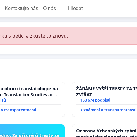
Kontaktujte nás
O nás
Hledat
ku s peticí a zkuste to znovu.
u oboru translatologie na
ŽÁDÁME VYŠŠÍ TRESTY ZA 
ve Translation Studies at
ZVÍŘAT
 of Arts, Charles
isů
153 674 podpisů
o transparentnosti
Oznámení o transparentnosti
Ochrana Vrbenských rybní
dno: Za přísnější tresty za
masivní developerskou zá