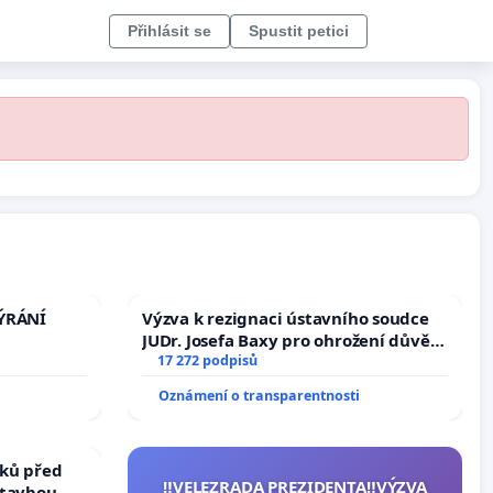
Přihlásit se
Spustit petici
TÝRÁNÍ
Výzva k rezignaci ústavního soudce
JUDr. Josefa Baxy pro ohrožení důvěry
ve spravedlivý proces
17 272 podpisů
Oznámení o transparentnosti
ků před
‼️VELEZRADA PREZIDENTA‼️VÝZVA
stavbou