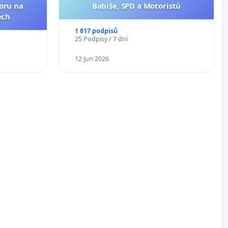
toru na
Babiše, SPD a Motoristů
ech
1 817 podpisů
25 Podpisy / 7 dní
12 Jun 2026