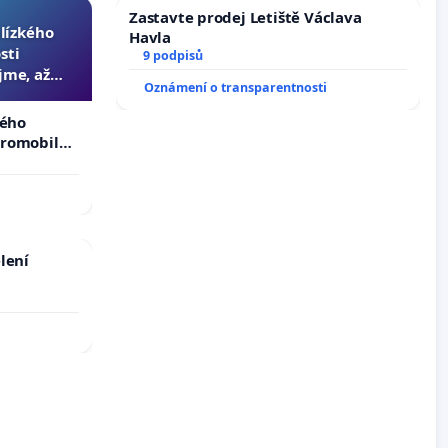
Zastavte prodej Letiště Václava
blízkého
Havla
sti
9 podpisů
jme, až
Oznámení o transparentnosti
slyšitelná
kého
tromobilů,
ší,
lení