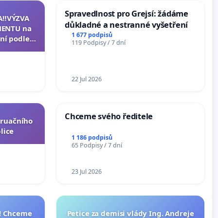
Spravedlnost pro Grejsí: žádáme
A‼️VÝZVA
důkladné a nestranné vyšetření
ENTU na
1 677 podpisů
ní podle §
119 Podpisy / 7 dní
u k návrhu
ní ústavní
epubliky
22 Jul 2026
Chceme svého ředitele
truačního
lice
1 186 podpisů
65 Podpisy / 7 dní
23 Jul 2026
I! Chceme
Petice za demisi vlády Ing. Andreje