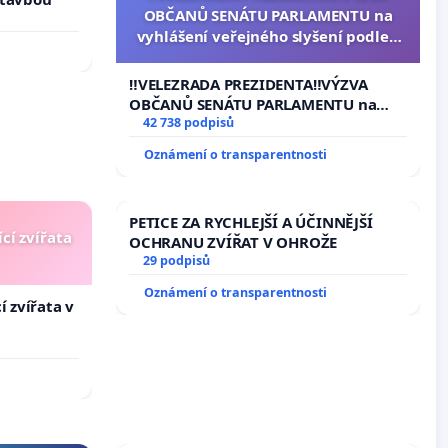
OBČANŮ SENÁTU PARLAMENTU na
vyhlášení veřejného slyšení podle §
144 jednacího řádu Senátu k návrhu
na přijetí usnesení k podání ústavní
‼️VELEZRADA PREZIDENTA‼️VÝZVA
žaloby na prezidenta republiky
OBČANŮ SENÁTU PARLAMENTU na
vyhlášení veřejného slyšení podle §
42 738 podpisů
144 jednacího řádu Senátu k návrhu
Oznámení o transparentnosti
na přijetí usnesení k podání ústavní
žaloby na prezidenta republiky
PETICE ZA RYCHLEJŠÍ A ÚČINNĚJŠÍ
cí zvířata
OCHRANU ZVÍŘAT V OHROŽE
29 podpisů
Oznámení o transparentnosti
í zvířata v