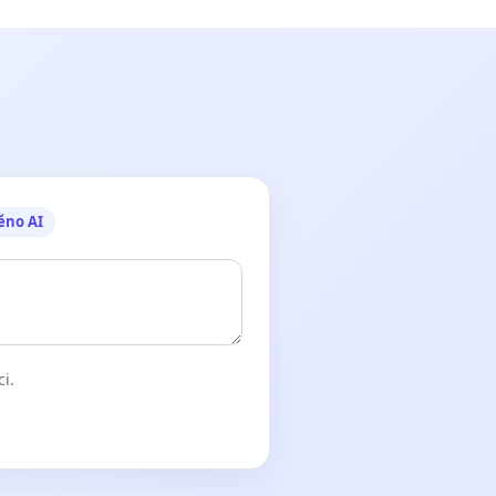
ěno AI
ci.