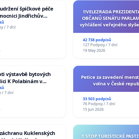
 udržení špičkové péče
‼️VELEZRADA PREZIDENT
ocnici Jindřichův
OBČANŮ SENÁTU PARLAM
sů
vyhlášení veřejného slyše
y / 7 dní
144 jednacího řádu Senát
na přijetí usnesení k podá
42 738 podpisů
žaloby na prezidenta r
127 Podpisy / 7 dní
6
19 May 2026
oti výstavbě bytových
Petice za zavedení mens
ici K Polabinám v
volna v České repub
ích
sů
 / 7 dní
33 503 podpisů
76 Podpisy / 7 dní
6
15 Jun 2026
a záchranu Kuklenských
‼️ STOP TURISTICKÉ PAST