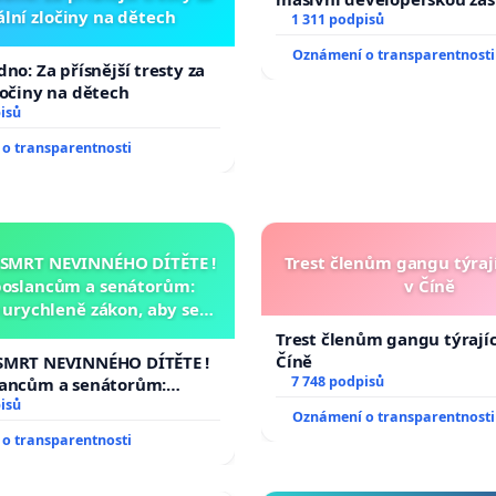
lní zločiny na dětech
1 311 podpisů
Oznámení o transparentnosti
no: Za přísnější tresty za
ločiny na dětech
isů
o transparentnosti
 SMRT NEVINNÉHO DÍTĚTE !
Trest členům gangu týrají
poslancům a senátorům:
v Číně
urychleně zákon, aby se
malé Viktorky už nemohla
Trest členům gangu týrajíc
opakovat!
Číně
SMRT NEVINNÉHO DÍTĚTE !
7 748 podpisů
lancům a senátorům:
ychleně zákon, aby se
isů
Oznámení o transparentnosti
malé Viktorky už nemohla
o transparentnosti