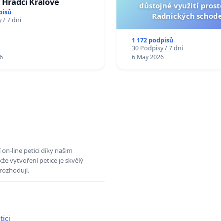
 Hradci Králové
důstojné využití pros
pisů
Radnických schod
 / 7 dní
1 172 podpisů
30 Podpisy / 7 dní
6
6 May 2026
on-line petici díky našim
e vytvoření petice je skvělý
rozhodují.
tici