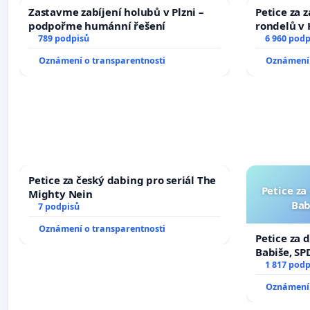
Zastavme zabíjení holubů v Plzni –
Petice za 
podpořme humánní řešení
rondelů v 
789 podpisů
6 960 podp
Oznámení o transparentnosti
Oznámení 
Petice za český dabing pro seriál The
Petice za
Mighty Nein
Bab
7 podpisů
Oznámení o transparentnosti
Petice za 
Babiše, SP
1 817 podp
Oznámení 