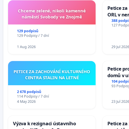
Petice za
Chceme zelené, nikoli kamenné
ORL v nem
náměstí Svobody ve Znojmě
Hradec
388 podpi
127 Podpis
129 podpisů
129 Podpisy / 7 dní
1 Aug 2026
29 Jul 202
Petice pr
PETICE ZA ZACHOVÁNÍ KULTURNÍHO
domů v ul
CENTRA STALIN NA LETNÉ
Pardubic
104 podpi
93 Podpisy
2 678 podpisů
114 Podpisy / 7 dní
4 May 2026
23 Jul 202
Výzva k rezignaci ústavního
Petice z