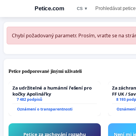
Petice.com
Prohledávat petice
CS ▼
Chybí požadovaný parametr. Prosím, vraťte se na strán
Petice podporované jinými uživateli
Za udržitelné a humánní řešení pro
Za záchran
kočky Apolinářky
FF UK / Sa
7 482 podpisů
the Faculty
8 193 podp
University
Oznámení o transparentnosti
Oznámení 
Petice za zachování rozsahu
Není mi je