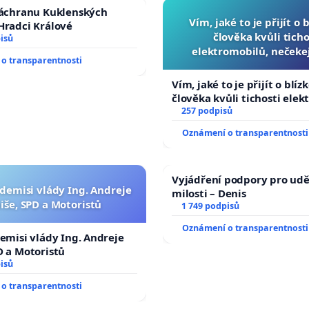
záchranu Kuklenských
Vím, jaké to je přijít o 
Hradci Králové
člověka kvůli ticho
isů
elektromobilů, nečeke
o transparentnosti
přibydou další, zaveďme 
auta!
Vím, jaké to je přijít o blíz
člověka kvůli tichosti elek
nečekejme, až přibydou dal
257 podpisů
zaveďme slyšitelná auta!
Oznámení o transparentnosti
Vyjádření podpory pro udě
 demisi vlády Ing. Andreje
milosti – Denis
iše, SPD a Motoristů
1 749 podpisů
Oznámení o transparentnosti
demisi vlády Ing. Andreje
D a Motoristů
isů
o transparentnosti