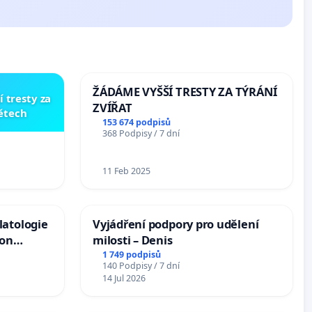
ŽÁDÁME VYŠŠÍ TRESTY ZA TÝRÁNÍ
í tresty za
ZVÍŘAT
dětech
153 674 podpisů
368 Podpisy / 7 dní
11 Feb 2025
latologie
Vyjádření podpory pro udělení
ion
milosti – Denis
Arts,
1 749 podpisů
140 Podpisy / 7 dní
14 Jul 2026