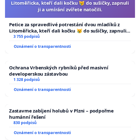
Litoměřicka, kteří dali kočku 😿 do sušičky, zapnuli
ji a umírání zvířete natočili.
Petice za spravedlivé potrestání dvou mladíků z
Litoměřicka, kteří dali kočku 😿 do sušičky, zapnuli ji
a umírání zvířete natočili.
3 755 podpisů
Oznámení o transparentnosti
Ochrana Vrbenských rybníků před masivní
developerskou zástavbou
1 328 podpisů
Oznámení o transparentnosti
Zastavme zabíjení holubů v Plzni – podpořme
humánní řešení
830 podpisů
Oznámení o transparentnosti