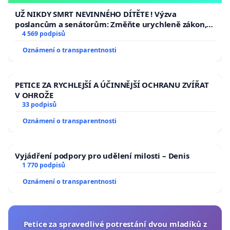
opakovat!
UŽ NIKDY SMRT NEVINNÉHO DÍTĚTE ! Výzva
poslancům a senátorům: Změňte urychleně zákon,
aby se tragédie malé Viktorky už nemohla opakovat!
4 569 podpisů
Oznámení o transparentnosti
PETICE ZA RYCHLEJŠÍ A ÚČINNĚJŠÍ OCHRANU ZVÍŘAT
V OHROŽE
33 podpisů
Oznámení o transparentnosti
Vyjádření podpory pro udělení milosti – Denis
1 770 podpisů
Oznámení o transparentnosti
Petice za spravedlivé potrestání dvou mladíků z