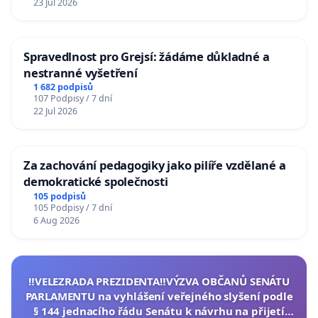
23 Jul 2026
Spravedlnost pro Grejsí: žádáme důkladné a
nestranné vyšetření
1 682 podpisů
107 Podpisy / 7 dní
22 Jul 2026
Za zachování pedagogiky jako pilíře vzdělané a
demokratické společnosti
105 podpisů
105 Podpisy / 7 dní
6 Aug 2026
‼️VELEZRADA PREZIDENTA‼️VÝZVA OBČANŮ SENÁTU
PARLAMENTU na vyhlášení veřejného slyšení podle
§ 144 jednacího řádu Senátu k návrhu na přijetí