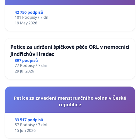
usnesení k podání ústavní žaloby na prezidenta
republiky
42 750 podpisů
101 Podpisy / 7 dní
19 May 2026
Petice za udržení špičkové péče ORL v nemocnici
Jindřichův Hradec
397 podpisů
77 Podpisy / 7 dní
29 Jul 2026
Petice za zavedení menstruačního volna v České
republice
33 517 podpisů
57 Podpisy / 7 dní
15 Jun 2026