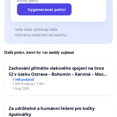
silnou petici.
Vygenerovat petici
Vaše data zůstávají vaše
Ochrana soukromí od návrhu
Další petice, které by vás mohly zajímat
Zachování přímého vlakového spojení na lince
S2 v úseku Ostrava – Bohumín – Karviná – Mosty
u Jablunkova
1 348 podpisů
1 343 Podpisy / 7 dní
1 Aug 2026
Za udržitelné a humánní řešení pro kočky
Apolinářky