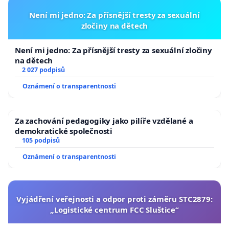
Není mi jedno: Za přísnější tresty za sexuální
zločiny na dětech
Není mi jedno: Za přísnější tresty za sexuální zločiny
na dětech
2 027 podpisů
Oznámení o transparentnosti
Za zachování pedagogiky jako pilíře vzdělané a
demokratické společnosti
105 podpisů
Oznámení o transparentnosti
Vyjádření veřejnosti a odpor proti záměru STC2879:
„Logistické centrum FCC Sluštice“