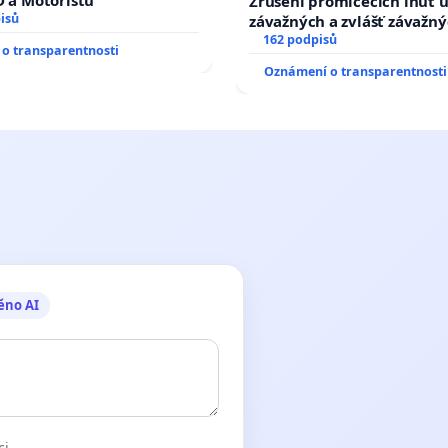
D a Motoristů
Zrušení promlčecích lhůt 
isů
závažných a zvlášť závažn
trestných činů
162 podpisů
o transparentnosti
Oznámení o transparentnosti
ěno AI
ci.