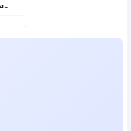
u
ých