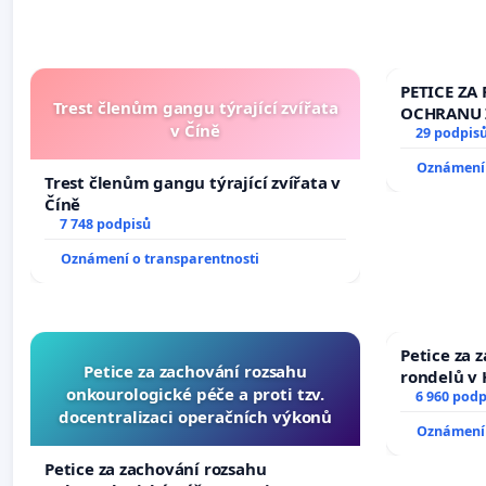
PETICE ZA 
Trest členům gangu týrající zvířata
OCHRANU 
v Číně
29 podpis
Oznámení 
Trest členům gangu týrající zvířata v
Číně
7 748 podpisů
Oznámení o transparentnosti
Petice za 
Petice za zachování rozsahu
rondelů v 
onkourologické péče a proti tzv.
6 960 podp
docentralizaci operačních výkonů
Oznámení 
Petice za zachování rozsahu