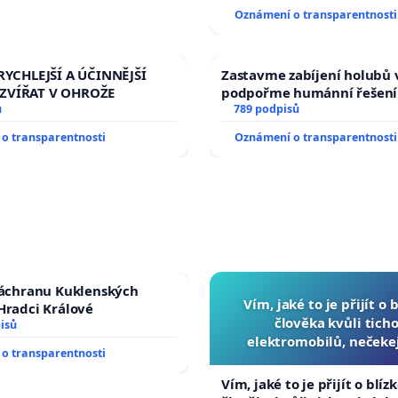
tragédie malé Viktorky už
Oznámení o transparentnosti
opakovat!
RYCHLEJŠÍ A ÚČINNĚJŠÍ
Zastavme zabíjení holubů v
ZVÍŘAT V OHROŽE
podpořme humánní řešení
ů
789 podpisů
o transparentnosti
Oznámení o transparentnosti
záchranu Kuklenských
Vím, jaké to je přijít o 
Hradci Králové
člověka kvůli ticho
isů
elektromobilů, nečeke
o transparentnosti
přibydou další, zaveďme 
auta!
Vím, jaké to je přijít o blíz