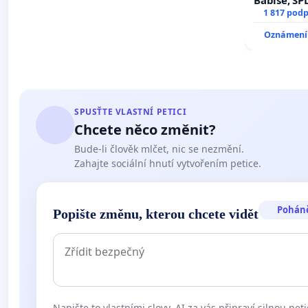
Babiše, SP
1 817 podp
Oznámení 
SPUSŤTE VLASTNÍ PETICI
Chcete něco změnit?
Bude-li člověk mlčet, nic se nezmění.
Zahajte sociální hnutí vytvořením petice.
Pohán
Popište změnu, kterou chcete vidět
Napište to vlastními slovy. AI za vás připraví silnou peti