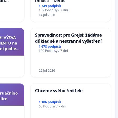
ion
milosti – Denis
Arts,
1 749 podpisů
139 Podpisy / 7 dní
14 Jul 2026
Spravedlnost pro Grejsí: žádáme
A‼️VÝZVA
důkladné a nestranné vyšetření
ENTU na
1 678 podpisů
ní podle §
120 Podpisy / 7 dní
u k návrhu
ní ústavní
epubliky
22 Jul 2026
Chceme svého ředitele
truačního
lice
1 186 podpisů
65 Podpisy / 7 dní