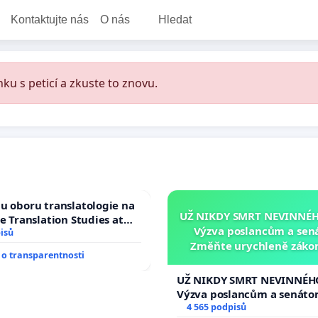
Kontaktujte nás
O nás
Hledat
ku s peticí a zkuste to znovu.
u oboru translatologie na
UŽ NIKDY SMRT NEVINNÉHO
ve Translation Studies at
Výzva poslancům a sen
 of Arts, Charles
isů
Změňte urychleně zákon
o transparentnosti
tragédie malé Viktorky 
opakovat!
UŽ NIKDY SMRT NEVINNÉHO
Výzva poslancům a senáto
Změňte urychleně zákon, a
4 565 podpisů