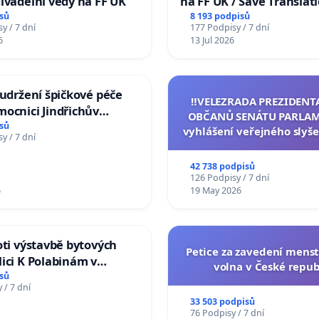
ivadelní vědy na FF UK
na FF UK / Save Translat
Studies at the Faculty of 
sů
8 193 podpisů
y / 7 dní
177 Podpisy / 7 dní
Charles University
6
13 Jul 2026
 udržení špičkové péče
‼️VELEZRADA PREZIDENT
ocnici Jindřichův
OBČANŮ SENÁTU PARLAM
sů
vyhlášení veřejného slyše
y / 7 dní
144 jednacího řádu Senát
na přijetí usnesení k podá
42 738 podpisů
žaloby na prezidenta r
126 Podpisy / 7 dní
6
19 May 2026
oti výstavbě bytových
Petice za zavedení mens
ici K Polabinám v
volna v České repub
ích
sů
 / 7 dní
33 503 podpisů
76 Podpisy / 7 dní