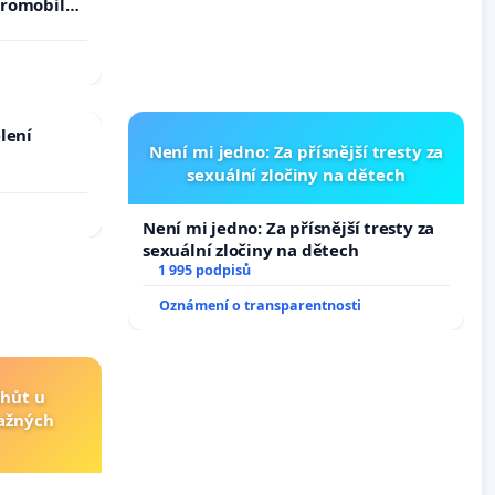
tromobilů,
ší,
lení
Není mi jedno: Za přísnější tresty za
sexuální zločiny na dětech
Není mi jedno: Za přísnější tresty za
sexuální zločiny na dětech
1 995 podpisů
Oznámení o transparentnosti
lhůt u
važných