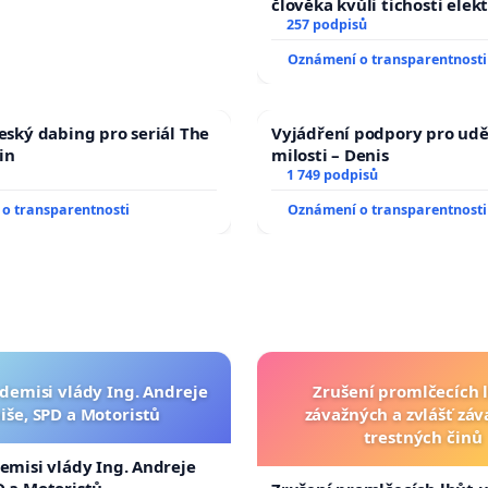
člověka kvůli tichosti elek
nečekejme, až přibydou dal
257 podpisů
zaveďme slyšitelná auta!
Oznámení o transparentnosti
český dabing pro seriál The
Vyjádření podpory pro udě
in
milosti – Denis
1 749 podpisů
o transparentnosti
Oznámení o transparentnosti
 demisi vlády Ing. Andreje
Zrušení promlčecích 
iše, SPD a Motoristů
závažných a zvlášť zá
trestných činů
demisi vlády Ing. Andreje