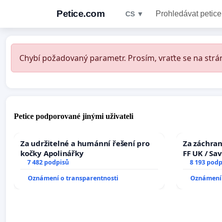
Petice.com
Prohledávat petice
CS ▼
Chybí požadovaný parametr. Prosím, vraťte se na strán
Petice podporované jinými uživateli
Za udržitelné a humánní řešení pro
Za záchran
kočky Apolinářky
FF UK / Sa
7 482 podpisů
the Faculty
8 193 podp
University
Oznámení o transparentnosti
Oznámení 