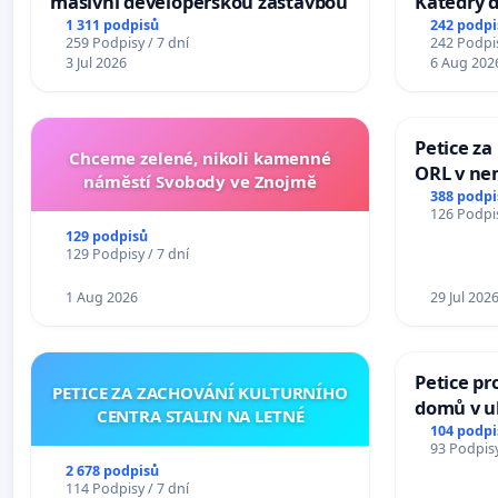
masivní developerskou zástavbou
Katedry d
1 311 podpisů
242 podpi
259 Podpisy / 7 dní
242 Podpis
3 Jul 2026
6 Aug 202
Petice za
Chceme zelené, nikoli kamenné
ORL v nem
náměstí Svobody ve Znojmě
Hradec
388 podpi
126 Podpis
129 podpisů
129 Podpisy / 7 dní
1 Aug 2026
29 Jul 202
Petice pr
PETICE ZA ZACHOVÁNÍ KULTURNÍHO
domů v ul
CENTRA STALIN NA LETNÉ
Pardubic
104 podpi
93 Podpisy
2 678 podpisů
114 Podpisy / 7 dní