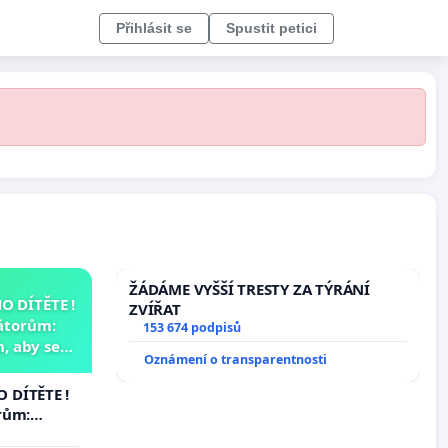
Přihlásit se
Spustit petici
ŽÁDÁME VYŠŠÍ TRESTY ZA TÝRÁNÍ
 DÍTĚTE !
ZVÍŘAT
átorům:
153 674 podpisů
, aby se
Oznámení o transparentnosti
už nemohla
 DÍTĚTE !
rům:
by se