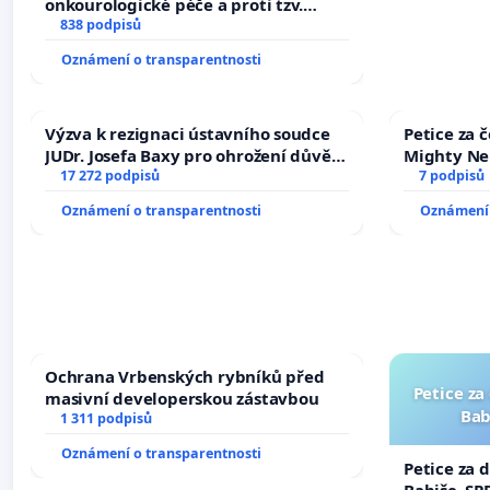
onkourologické péče a proti tzv.
docentralizaci operačních výkonů
838 podpisů
Oznámení o transparentnosti
Výzva k rezignaci ústavního soudce
Petice za 
JUDr. Josefa Baxy pro ohrožení důvěry
Mighty Ne
ve spravedlivý proces
17 272 podpisů
7 podpisů
Oznámení o transparentnosti
Oznámení 
Ochrana Vrbenských rybníků před
Petice za
masivní developerskou zástavbou
Bab
1 311 podpisů
Oznámení o transparentnosti
Petice za 