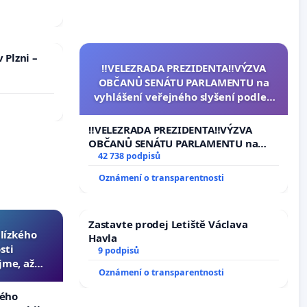
 nemohla
 Plzni –
‼️VELEZRADA PREZIDENTA‼️VÝZVA
OBČANŮ SENÁTU PARLAMENTU na
vyhlášení veřejného slyšení podle §
144 jednacího řádu Senátu k návrhu
na přijetí usnesení k podání ústavní
‼️VELEZRADA PREZIDENTA‼️VÝZVA
žaloby na prezidenta republiky
OBČANŮ SENÁTU PARLAMENTU na
vyhlášení veřejného slyšení podle §
42 738 podpisů
144 jednacího řádu Senátu k návrhu
Oznámení o transparentnosti
na přijetí usnesení k podání ústavní
žaloby na prezidenta republiky
Zastavte prodej Letiště Václava
blízkého
Havla
sti
9 podpisů
jme, až
Oznámení o transparentnosti
slyšitelná
kého