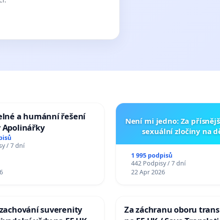
elné a humánní řešení
Není mi jedno: Za přísnějš
 Apolinářky
sexuální zločiny na 
pisů
y / 7 dní
1 995 podpisů
442 Podpisy / 7 dní
6
22 Apr 2026
 zachování suverenity
Za záchranu oboru trans