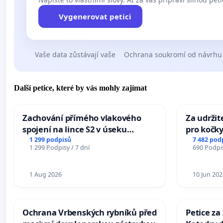
Vygenerovat petici
Vaše data zůstávají vaše
Ochrana soukromí od návrhu
Další petice, které by vás mohly zajímat
Zachování přímého vlakového
Za udržit
spojení na lince S2 v úseku
pro kočky
Ostrava – Bohumín – Karviná –
1 299 podpisů
7 482 pod
1 299 Podpisy / 7 dní
690 Podpis
Mosty u Jablunkova
1 Aug 2026
10 Jun 202
Ochrana Vrbenských rybníků před
Petice za