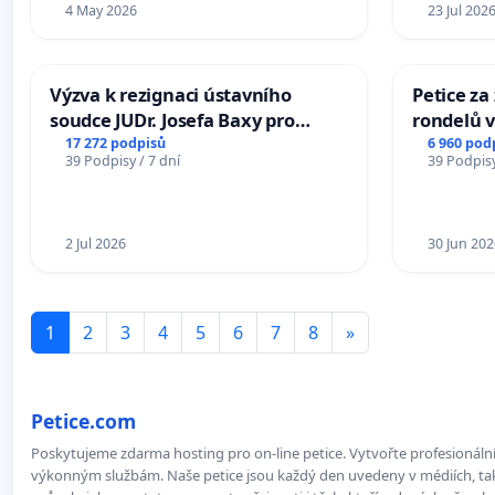
4 May 2026
23 Jul 202
Výzva k rezignaci ústavního
Petice z
soudce JUDr. Josefa Baxy pro
rondelů v
ohrožení důvěry ve spravedlivý
17 272 podpisů
6 960 pod
39 Podpisy / 7 dní
39 Podpisy
proces
2 Jul 2026
30 Jun 202
1
2
3
4
5
6
7
8
»
Petice.com
Poskytujeme zdarma hosting pro on-line petice. Vytvořte profesionální 
výkonným službám. Naše petice jsou každý den uvedeny v médiích, takž