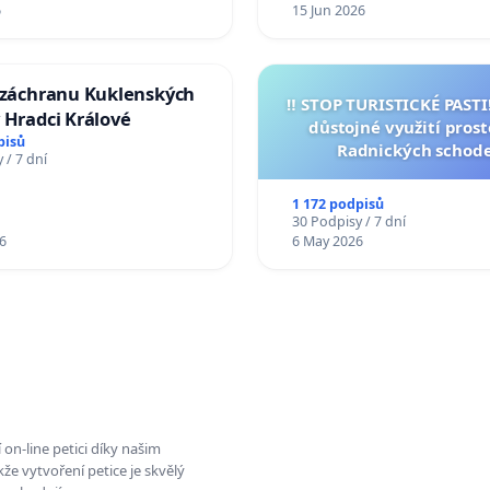
6
15 Jun 2026
a záchranu Kuklenských
‼️ STOP TURISTICKÉ PAST
 Hradci Králové
důstojné využití pros
pisů
Radnických schod
 / 7 dní
1 172 podpisů
30 Podpisy / 7 dní
6
6 May 2026
on-line petici díky našim
e vytvoření petice je skvělý