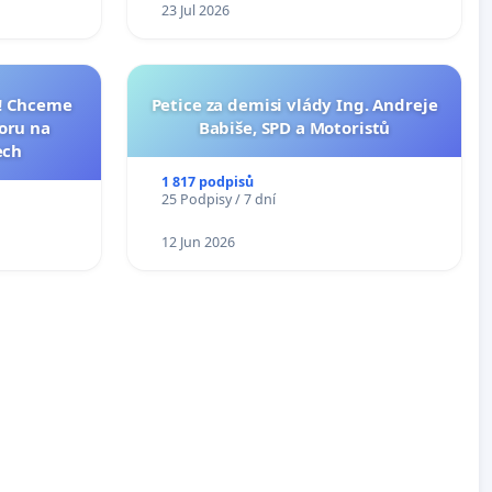
23 Jul 2026
I! Chceme
Petice za demisi vlády Ing. Andreje
toru na
Babiše, SPD a Motoristů
ech
1 817 podpisů
25 Podpisy / 7 dní
12 Jun 2026