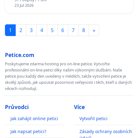
23 Jul 2026
1
2
3
4
5
6
7
8
»
Petice.com
Poskytujeme zdarma hosting pro on-line petice. Vytvořte
profesionální on-line petici díky našim výkonným službám. Naše
petice jsou každý den uvedeny v médiích, takže vytvoření petice je
skvělý způsob, jak upoutat pozornost veřejnosti i těch, kteří o daných
věcech rozhodují.
Průvodci
Více
Jak zahájit online petici
Vytvořit petici
Jak napsat petici?
Zásady ochrany osobních
údajů