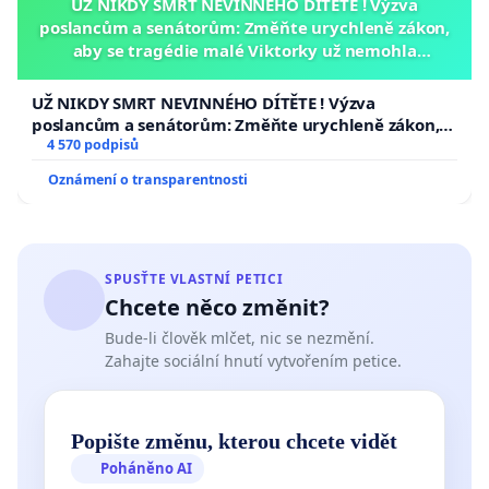
UŽ NIKDY SMRT NEVINNÉHO DÍTĚTE ! Výzva
poslancům a senátorům: Změňte urychleně zákon,
aby se tragédie malé Viktorky už nemohla
opakovat!
UŽ NIKDY SMRT NEVINNÉHO DÍTĚTE ! Výzva
poslancům a senátorům: Změňte urychleně zákon,
aby se tragédie malé Viktorky už nemohla opakovat!
4 570 podpisů
Oznámení o transparentnosti
SPUSŤTE VLASTNÍ PETICI
Chcete něco změnit?
Bude-li člověk mlčet, nic se nezmění.
Zahajte sociální hnutí vytvořením petice.
Popište změnu, kterou chcete vidět
Poháněno AI