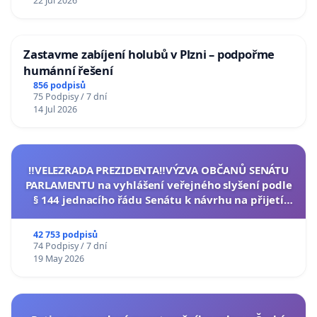
22 Jul 2026
Zastavme zabíjení holubů v Plzni – podpořme
humánní řešení
856 podpisů
75 Podpisy / 7 dní
14 Jul 2026
‼️VELEZRADA PREZIDENTA‼️VÝZVA OBČANŮ SENÁTU
PARLAMENTU na vyhlášení veřejného slyšení podle
§ 144 jednacího řádu Senátu k návrhu na přijetí
usnesení k podání ústavní žaloby na prezidenta
republiky
42 753 podpisů
74 Podpisy / 7 dní
19 May 2026