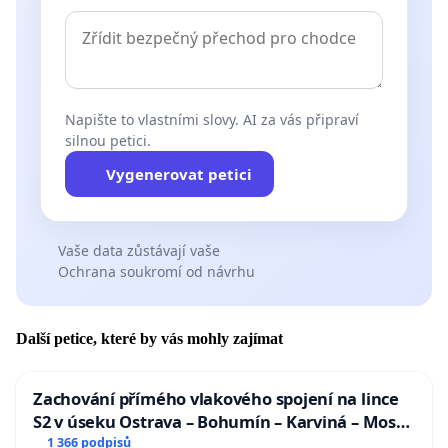
Napište to vlastními slovy. AI za vás připraví
silnou petici.
Vygenerovat petici
Vaše data zůstávají vaše
Ochrana soukromí od návrhu
Další petice, které by vás mohly zajímat
Zachování přímého vlakového spojení na lince
S2 v úseku Ostrava – Bohumín – Karviná – Mosty
u Jablunkova
1 366 podpisů