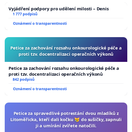
Vyjádření podpory pro udělení milosti – Denis
1 777 podpisů
Oznámení o transparentnosti
Petice za zachování rozsahu onkourologické péče a
proti tzv. docentralizaci operačních výkonů
Petice za zachování rozsahu onkourologické péče a
proti tzv. docentralizaci operačních výkonů
842 podpisů
Oznámení o transparentnosti
Petice za spravedlivé potrestání dvou mladíků z
Litoměřicka, kteří dali kočku 😿 do sušičky, zapnuli
ji a umírání zvířete natočili.