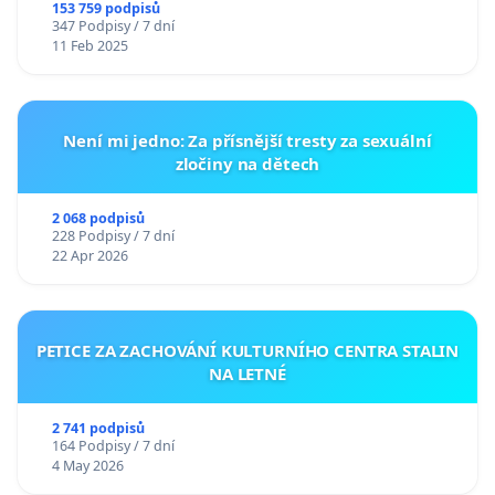
153 759 podpisů
347 Podpisy / 7 dní
11 Feb 2025
Není mi jedno: Za přísnější tresty za sexuální
zločiny na dětech
2 068 podpisů
228 Podpisy / 7 dní
22 Apr 2026
PETICE ZA ZACHOVÁNÍ KULTURNÍHO CENTRA STALIN
NA LETNÉ
2 741 podpisů
164 Podpisy / 7 dní
4 May 2026