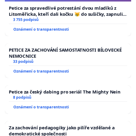
Petice za spravedlivé potrestání dvou mladíků z
Litoměřicka, kteří dali kočku 😿 do sušičky, zapnuli ji
a umírání zvířete natočili.
3 755 podpisů
Oznámení o transparentnosti
PETICE ZA ZACHOVÁNÍ SAMOSTATNOSTI BÍLOVECKÉ
NEMOCNICE
33 podpisů
Oznámení o transparentnosti
Petice za český dabing pro seriál The Mighty Nein
8 podpisů
Oznámení o transparentnosti
Za zachování pedagogiky jako pilíře vzdělané a
demokratické společnosti