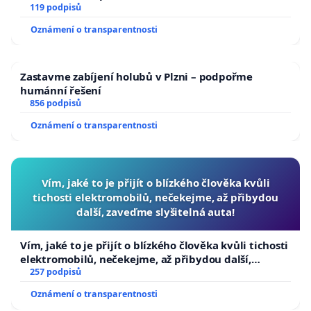
119 podpisů
Oznámení o transparentnosti
Zastavme zabíjení holubů v Plzni – podpořme
humánní řešení
856 podpisů
Oznámení o transparentnosti
Vím, jaké to je přijít o blízkého člověka kvůli
tichosti elektromobilů, nečekejme, až přibydou
další, zaveďme slyšitelná auta!
Vím, jaké to je přijít o blízkého člověka kvůli tichosti
elektromobilů, nečekejme, až přibydou další,
zaveďme slyšitelná auta!
257 podpisů
Oznámení o transparentnosti