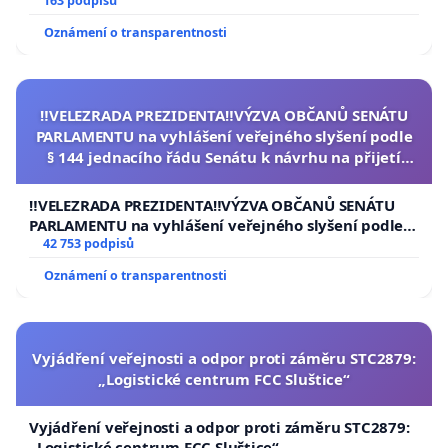
163 podpisů
Oznámení o transparentnosti
‼️VELEZRADA PREZIDENTA‼️VÝZVA OBČANŮ SENÁTU
PARLAMENTU na vyhlášení veřejného slyšení podle
§ 144 jednacího řádu Senátu k návrhu na přijetí
usnesení k podání ústavní žaloby na prezidenta
republiky
‼️VELEZRADA PREZIDENTA‼️VÝZVA OBČANŮ SENÁTU
PARLAMENTU na vyhlášení veřejného slyšení podle §
144 jednacího řádu Senátu k návrhu na přijetí
42 753 podpisů
usnesení k podání ústavní žaloby na prezidenta
Oznámení o transparentnosti
republiky
Vyjádření veřejnosti a odpor proti záměru STC2879:
„Logistické centrum FCC Sluštice“
Vyjádření veřejnosti a odpor proti záměru STC2879:
„Logistické centrum FCC Sluštice“