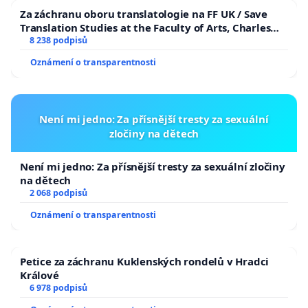
Za záchranu oboru translatologie na FF UK / Save
Translation Studies at the Faculty of Arts, Charles
University
8 238 podpisů
Oznámení o transparentnosti
Není mi jedno: Za přísnější tresty za sexuální
zločiny na dětech
Není mi jedno: Za přísnější tresty za sexuální zločiny
na dětech
2 068 podpisů
Oznámení o transparentnosti
Petice za záchranu Kuklenských rondelů v Hradci
Králové
6 978 podpisů