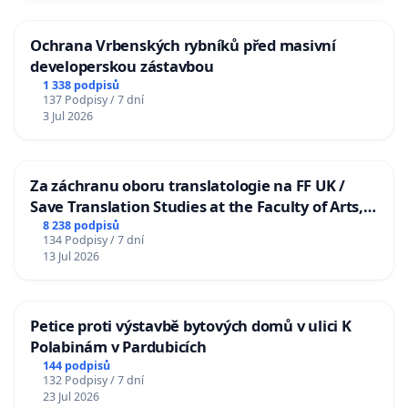
Ochrana Vrbenských rybníků před masivní
developerskou zástavbou
1 338 podpisů
137 Podpisy / 7 dní
3 Jul 2026
Za záchranu oboru translatologie na FF UK /
Save Translation Studies at the Faculty of Arts,
Charles University
8 238 podpisů
134 Podpisy / 7 dní
13 Jul 2026
Petice proti výstavbě bytových domů v ulici K
Polabinám v Pardubicích
144 podpisů
132 Podpisy / 7 dní
23 Jul 2026