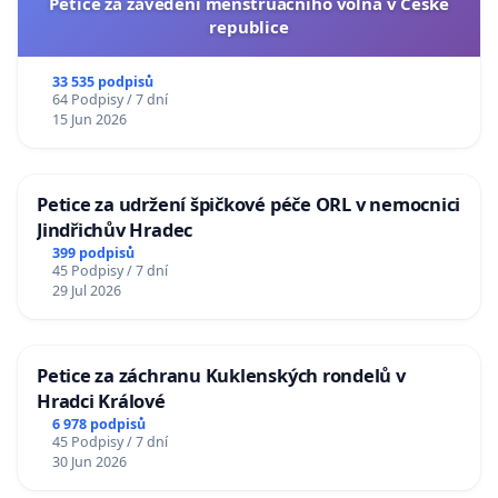
Petice za zavedení menstruačního volna v České
republice
33 535 podpisů
64 Podpisy / 7 dní
15 Jun 2026
Petice za udržení špičkové péče ORL v nemocnici
Jindřichův Hradec
399 podpisů
45 Podpisy / 7 dní
29 Jul 2026
Petice za záchranu Kuklenských rondelů v
Hradci Králové
6 978 podpisů
45 Podpisy / 7 dní
30 Jun 2026