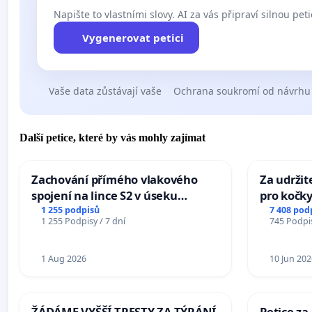
Napište to vlastními slovy. AI za vás připraví silnou peti
Vygenerovat petici
Vaše data zůstávají vaše
Ochrana soukromí od návrhu
Další petice, které by vás mohly zajímat
Zachování přímého vlakového
Za udržit
spojení na lince S2 v úseku
pro kočky
Ostrava – Bohumín – Karviná –
1 255 podpisů
7 408 pod
1 255 Podpisy / 7 dní
745 Podpis
Mosty u Jablunkova
1 Aug 2026
10 Jun 202
ŽÁDÁME VYŠŠÍ TRESTY ZA TÝRÁNÍ
Petice za