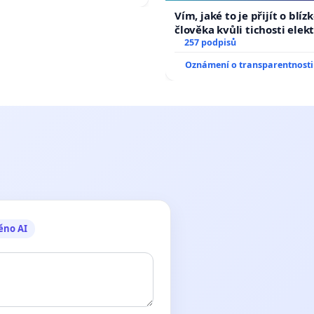
auta!
Vím, jaké to je přijít o blíz
člověka kvůli tichosti elek
nečekejme, až přibydou dal
257 podpisů
zaveďme slyšitelná auta!
Oznámení o transparentnosti
ěno AI