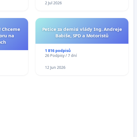
2 Jul 2026
I! Chceme
Petice za demisi vlády Ing. Andreje
toru na
Babiše, SPD a Motoristů
ech
1 816 podpisů
26 Podpisy / 7 dní
12 Jun 2026