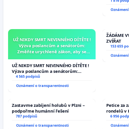
1 816 podp
Oznámení 
ŽÁDÁME VY
UŽ NIKDY SMRT NEVINNÉHO DÍTĚTE !
ZVÍŘAT
Výzva poslancům a senátorům:
153 655 p
Změňte urychleně zákon, aby se
Oznámení 
tragédie malé Viktorky už nemohla
opakovat!
UŽ NIKDY SMRT NEVINNÉHO DÍTĚTE !
Výzva poslancům a senátorům:
Změňte urychleně zákon, aby se
4 565 podpisů
tragédie malé Viktorky už nemohla
Oznámení o transparentnosti
opakovat!
Zastavme zabíjení holubů v Plzni –
Petice za 
podpořme humánní řešení
rondelů v 
787 podpisů
6 956 podp
Oznámení o transparentnosti
Oznámení 