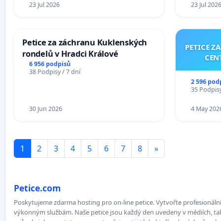
23 Jul 2026
23 Jul 202
Petice za záchranu Kuklenských
PETICE Z
rondelů v Hradci Králové
CEN
6 956 podpisů
38 Podpisy / 7 dní
2 596 pod
35 Podpisy
30 Jun 2026
4 May 202
1
2
3
4
5
6
7
8
»
Petice.com
Poskytujeme zdarma hosting pro on-line petice. Vytvořte profesionální 
výkonným službám. Naše petice jsou každý den uvedeny v médiích, takž