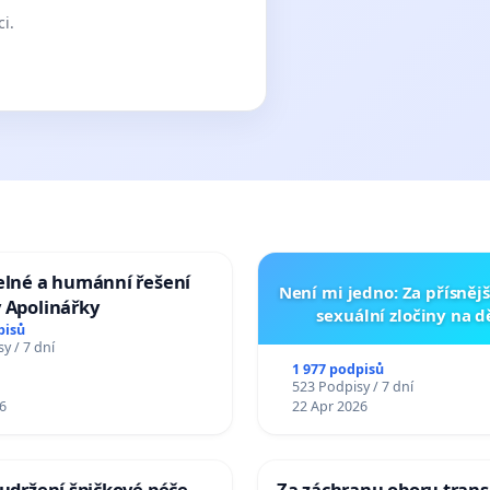
ci.
elné a humánní řešení
Není mi jedno: Za přísnějš
 Apolinářky
sexuální zločiny na 
pisů
y / 7 dní
1 977 podpisů
523 Podpisy / 7 dní
6
22 Apr 2026
 udržení špičkové péče
Za záchranu oboru trans