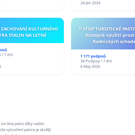
6
24 Jan 2024
A ZACHOVÁNÍ KULTURNÍHO
‼️ STOP TURISTICKÉ PAST
TRA STALIN NA LETNÉ
důstojné využití pros
Radnických schod
pisů
 / 7 dní
1 171 podpisů
34 Podpisy / 7 dní
6
6 May 2026
on-line petici díky našim
e vytvoření petice je skvělý