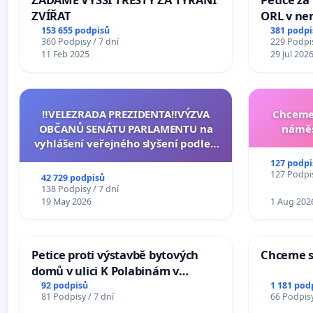
ZVÍŘAT
ORL v nem
Hradec
153 655 podpisů
381 podpi
360 Podpisy / 7 dní
229 Podpis
11 Feb 2025
29 Jul 202
‼️VELEZRADA PREZIDENTA‼️VÝZVA
Chceme 
OBČANŮ SENÁTU PARLAMENTU na
náměs
vyhlášení veřejného slyšení podle §
144 jednacího řádu Senátu k návrhu
127 podpi
na přijetí usnesení k podání ústavní
127 Podpis
42 729 podpisů
žaloby na prezidenta republiky
138 Podpisy / 7 dní
19 May 2026
1 Aug 202
Petice proti výstavbě bytových
Chceme s
domů v ulici K Polabinám v
Pardubicích
92 podpisů
1 181 pod
81 Podpisy / 7 dní
66 Podpisy