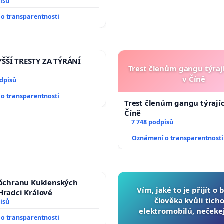
isů
o transparentnosti
ŠŠÍ TRESTY ZA TÝRÁNÍ
Trest členům gangu týrají
v Číně
odpisů
o transparentnosti
Trest členům gangu týrajíc
Číně
7 748 podpisů
Oznámení o transparentnosti
záchranu Kuklenských
Vím, jaké to je přijít o 
Hradci Králové
člověka kvůli ticho
isů
elektromobilů, nečeke
o transparentnosti
přibydou další, zaveďme 