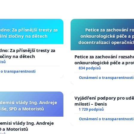
dno: Za přísnější tresty za
Petice za zachování r
lní zločiny na dětech
onkourologické péče a pr
docentralizaci operační
no: Za přísnější tresty za
ločiny na dětech
Petice za zachování rozsah
isů
onkourologické péče a prot
docentralizaci operačních
834 podpisů
o transparentnosti
Oznámení o transparentnosti
Vyjádření podpory pro udě
 demisi vlády Ing. Andreje
milosti – Denis
iše, SPD a Motoristů
1 729 podpisů
Oznámení o transparentnosti
demisi vlády Ing. Andreje
D a Motoristů