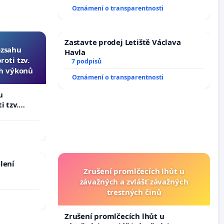
144 jednacího řádu Senátu k návrhu
Oznámení o transparentnosti
na přijetí usnesení k podání ústavní
žaloby na prezidenta republiky
Zastavte prodej Letiště Václava
ozsahu
Havla
oti tzv.
7 podpisů
ch výkonů
Oznámení o transparentnosti
u
i tzv.
 výkonů
lení
Zrušení promlčecích lhůt u
závažných a zvlášť závažných
trestných činů
Zrušení promlčecích lhůt u