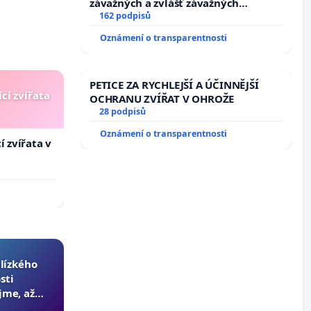
závažných a zvlášť závažných
trestných činů
162 podpisů
Oznámení o transparentnosti
PETICE ZA RYCHLEJŠÍ A ÚČINNĚJŠÍ
cí zvířata
OCHRANU ZVÍŘAT V OHROŽE
28 podpisů
Oznámení o transparentnosti
í zvířata v
blízkého
sti
jme, až
slyšitelná