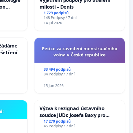
ion
milosti – Denis
Arts,
1 729 podpisů
148 Podpisy / 7 dní
14 Jul 2026
: žádáme
Petice za zavedení menstruačního
šetření
volna v České republice
33 494 podpisů
84 Podpisy / 7 dní
15 Jun 2026
Výzva k rezignaci ústavního
í!
soudce JUDr. Josefa Baxy pro
ohrožení důvěry ve spravedlivý
17 270 podpisů
45 Podpisy / 7 dní
proces