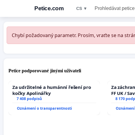
Petice.com
Prohledávat petice
CS ▼
Chybí požadovaný parametr. Prosím, vraťte se na strán
Petice podporované jinými uživateli
Za udržitelné a humánní řešení pro
Za záchran
kočky Apolinářky
FF UK / Sa
7 408 podpisů
the Faculty
8 170 podp
University
Oznámení o transparentnosti
Oznámení 