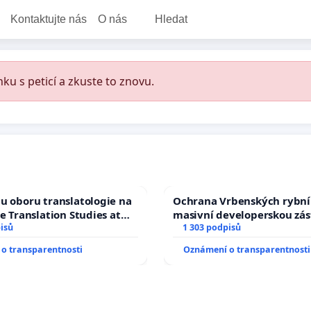
Kontaktujte nás
O nás
Hledat
ku s peticí a zkuste to znovu.
u oboru translatologie na
Ochrana Vrbenských rybní
ve Translation Studies at
masivní developerskou zá
 of Arts, Charles
isů
1 303 podpisů
o transparentnosti
Oznámení o transparentnosti