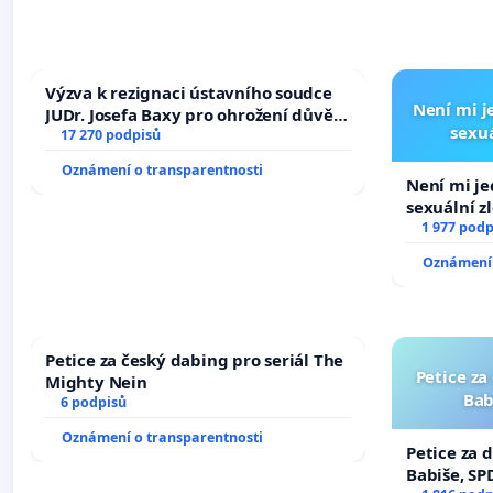
Výzva k rezignaci ústavního soudce
Není mi je
JUDr. Josefa Baxy pro ohrožení důvěry
sexuá
ve spravedlivý proces
17 270 podpisů
Oznámení o transparentnosti
Není mi jed
sexuální z
1 977 podp
Oznámení 
Petice za český dabing pro seriál The
Petice za
Mighty Nein
Bab
6 podpisů
Oznámení o transparentnosti
Petice za 
Babiše, SP