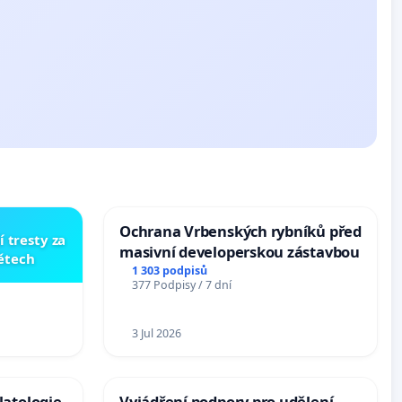
Ochrana Vrbenských rybníků před
í tresty za
masivní developerskou zástavbou
dětech
1 303 podpisů
377 Podpisy / 7 dní
3 Jul 2026
latologie
Vyjádření podpory pro udělení