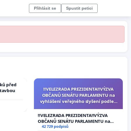
Přihlásit se
Spustit petici
ků před
‼️VELEZRADA PREZIDENTA‼️VÝZVA
stavbou
OBČANŮ SENÁTU PARLAMENTU na
vyhlášení veřejného slyšení podle §
144 jednacího řádu Senátu k návrhu
na přijetí usnesení k podání ústavní
‼️VELEZRADA PREZIDENTA‼️VÝZVA
žaloby na prezidenta republiky
OBČANŮ SENÁTU PARLAMENTU na
vyhlášení veřejného slyšení podle §
42 729 podpisů