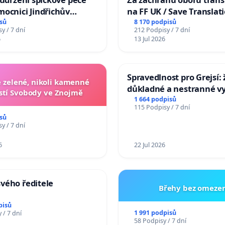
ocnici Jindřichův
na FF UK / Save Translat
Studies at the Faculty of 
sů
8 170 podpisů
y / 7 dní
212 Podpisy / 7 dní
Charles University
6
13 Jul 2026
Spravedlnost pro Grejsí
zelené, nikoli kamenné
důkladné a nestranné vy
tí Svobody ve Znojmě
1 664 podpisů
115 Podpisy / 7 dní
sů
y / 7 dní
6
22 Jul 2026
vého ředitele
Břehy bez omezen
pisů
1 991 podpisů
 / 7 dní
58 Podpisy / 7 dní