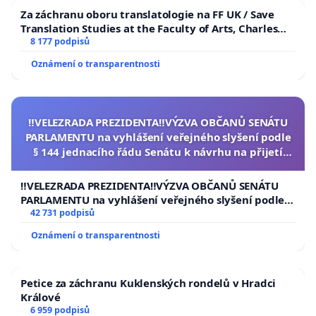
Za záchranu oboru translatologie na FF UK / Save
Translation Studies at the Faculty of Arts, Charles
University
8 177 podpisů
Oznámení o transparentnosti
‼️VELEZRADA PREZIDENTA‼️VÝZVA OBČANŮ SENÁTU
PARLAMENTU na vyhlášení veřejného slyšení podle
§ 144 jednacího řádu Senátu k návrhu na přijetí
usnesení k podání ústavní žaloby na prezidenta
republiky
‼️VELEZRADA PREZIDENTA‼️VÝZVA OBČANŮ SENÁTU
PARLAMENTU na vyhlášení veřejného slyšení podle §
144 jednacího řádu Senátu k návrhu na přijetí
42 731 podpisů
usnesení k podání ústavní žaloby na prezidenta
Oznámení o transparentnosti
republiky
Petice za záchranu Kuklenských rondelů v Hradci
Králové
6 959 podpisů