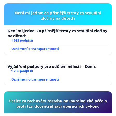
Není mi jedno: Za přísnější tresty za sexuální
zločiny na dětech
Není mi jedno: Za přísnější tresty za sexuální zločiny
na dětech
1 983 podpisů
Oznámení o transparentnosti
Vyjádření podpory pro udělení milosti – Denis
1 736 podpisů
Oznámení o transparentnosti
Petice za zachování rozsahu onkourologické péče a
proti tzv. docentralizaci operačních výkonů