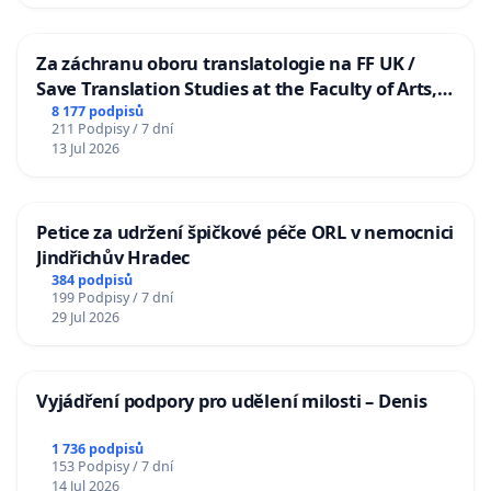
Za záchranu oboru translatologie na FF UK /
Save Translation Studies at the Faculty of Arts,
Charles University
8 177 podpisů
211 Podpisy / 7 dní
13 Jul 2026
Petice za udržení špičkové péče ORL v nemocnici
Jindřichův Hradec
384 podpisů
199 Podpisy / 7 dní
29 Jul 2026
Vyjádření podpory pro udělení milosti – Denis
1 736 podpisů
153 Podpisy / 7 dní
14 Jul 2026