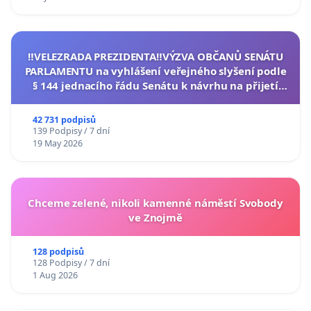
‼️VELEZRADA PREZIDENTA‼️VÝZVA OBČANŮ SENÁTU
PARLAMENTU na vyhlášení veřejného slyšení podle
§ 144 jednacího řádu Senátu k návrhu na přijetí
usnesení k podání ústavní žaloby na prezidenta
republiky
42 731 podpisů
139 Podpisy / 7 dní
19 May 2026
Chceme zelené, nikoli kamenné náměstí Svobody
ve Znojmě
128 podpisů
128 Podpisy / 7 dní
1 Aug 2026