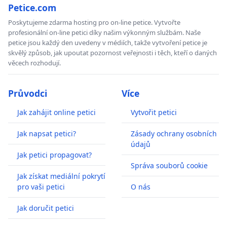
Petice.com
Poskytujeme zdarma hosting pro on-line petice. Vytvořte
profesionální on-line petici díky našim výkonným službám. Naše
petice jsou každý den uvedeny v médiích, takže vytvoření petice je
skvělý způsob, jak upoutat pozornost veřejnosti i těch, kteří o daných
věcech rozhodují.
Průvodci
Více
Jak zahájit online petici
Vytvořit petici
Jak napsat petici?
Zásady ochrany osobních
údajů
Jak petici propagovat?
Správa souborů cookie
Jak získat mediální pokrytí
pro vaši petici
O nás
Jak doručit petici