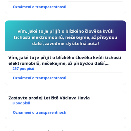
Oznámení o transparentnosti
Vím, jaké to je přijít o blízkého člověka kvůli
tichosti elektromobilů, nečekejme, až přibydou
další, zaveďme slyšitelná auta!
Vím, jaké to je přijít o blízkého člověka kvůli tichosti
elektromobilů, nečekejme, až přibydou další,
zaveďme slyšitelná auta!
257 podpisů
Oznámení o transparentnosti
Zastavte prodej Letiště Václava Havla
8 podpisů
Oznámení o transparentnosti