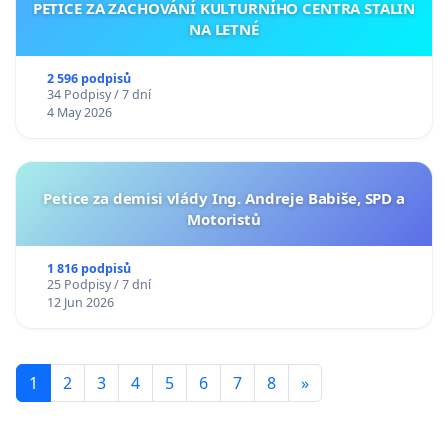
PETICE ZA ZACHOVÁNÍ KULTURNÍHO CENTRA STALIN
NA LETNÉ
2 596 podpisů
34 Podpisy / 7 dní
4 May 2026
Petice za demisi vlády Ing. Andreje Babiše, SPD a
Motoristů
1 816 podpisů
25 Podpisy / 7 dní
12 Jun 2026
1
2
3
4
5
6
7
8
»