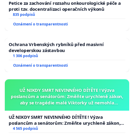
Petice za zachování rozsahu onkourologické péče a
proti tzv. docentralizaci operačních výkonů
835 podpisů
Oznámení o transparentnosti
Ochrana Vrbenských rybníků před masivní
developerskou zástavbou
1 306 podpisů
Oznámení o transparentnosti
UŽ NIKDY SMRT NEVINNÉHO DÍTĚTE ! Výzva
poslancům a senátorům: Změňte urychleně zákon,
aby se tragédie malé Viktorky už nemohla
opakovat!
UŽ NIKDY SMRT NEVINNÉHO DÍTĚTE ! Výzva
poslancům a senátorům: Změňte urychleně zákon,
aby se tragédie malé Viktorky už nemohla opakovat!
4 565 podpisů