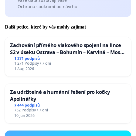
Vaše data zůstávají vaše
Ochrana soukromí od návrhu
Další petice, které by vás mohly zajímat
Zachování přímého vlakového spojení na lince
S2 v úseku Ostrava – Bohumín – Karviná – Mosty
u Jablunkova
1 271 podpisů
1 271 Podpisy / 7 dní
1 Aug 2026
Za udržitelné a humánní řešení pro kočky
Apolinářky
7 444 podpisů
752 Podpisy / 7 dní
10 Jun 2026