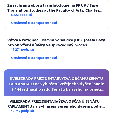
Za záchranu oboru translatologie na FF UK / Save
Translation Studies at the Faculty of Arts, Charles
University
8 222 podpisů
Oznámení o transparentnosti
Výzva k rezignaci ústavního soudce JUDr. Josefa Baxy
pro ohrožení důvěry ve spravedlivý proces
17 274 podpisů
Oznámení o transparentnosti
‼️VELEZRADA PREZIDENTA‼️VÝZVA OBČANŮ SENÁTU
PARLAMENTU na vyhlášení veřejného slyšení podle
§ 144 jednacího řádu Senátu k návrhu na přijetí
usnesení k podání ústavní žaloby na prezidenta
republiky
‼️VELEZRADA PREZIDENTA‼️VÝZVA OBČANŮ SENÁTU
PARLAMENTU na vyhlášení veřejného slyšení podle §
144 jednacího řádu Senátu k návrhu na přijetí
42 747 podpisů