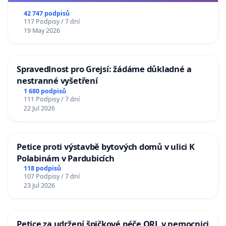
republiky
42 747 podpisů
117 Podpisy / 7 dní
19 May 2026
Spravedlnost pro Grejsí: žádáme důkladné a
nestranné vyšetření
1 680 podpisů
111 Podpisy / 7 dní
22 Jul 2026
Petice proti výstavbě bytových domů v ulici K
Polabinám v Pardubicích
118 podpisů
107 Podpisy / 7 dní
23 Jul 2026
Petice za udržení špičkové péče ORL v nemocnici