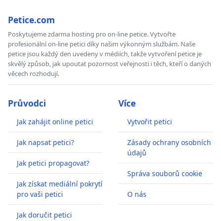
Petice.com
Poskytujeme zdarma hosting pro on-line petice. Vytvořte
profesionální on-line petici díky našim výkonným službám. Naše
petice jsou každý den uvedeny v médiích, takže vytvoření petice je
skvělý způsob, jak upoutat pozornost veřejnosti i těch, kteří o daných
věcech rozhodují.
Průvodci
Více
Jak zahájit online petici
Vytvořit petici
Jak napsat petici?
Zásady ochrany osobních
údajů
Jak petici propagovat?
Správa souborů cookie
Jak získat mediální pokrytí
pro vaši petici
O nás
Jak doručit petici