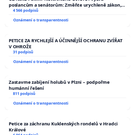
poslancům a senátorům: Změňte urychleně zákon,
aby se tragédie malé Viktorky už nemohla opakovat!
4 566 podpisů
Oznámení o transparentnosti
PETICE ZA RYCHLEJŠÍ A ÚČINNĚJŠÍ OCHRANU ZVÍŘAT
V OHROŽE
31 podpisů
Oznámení o transparentnosti
Zastavme zabíjení holubů v Plzni – podpořme
humánní řešení
811 podpisů
Oznámení o transparentnosti
Petice za záchranu Kuklenských rondelů v Hradci
Králové