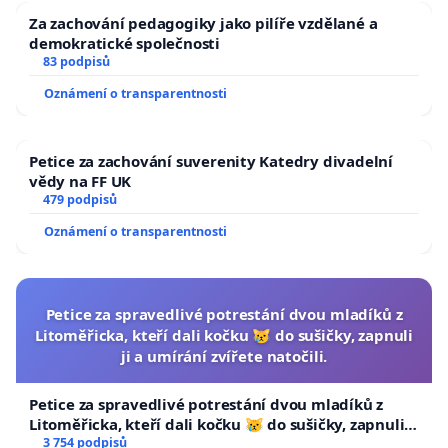
Za zachování pedagogiky jako pilíře vzdělané a
demokratické společnosti
83 podpisů
Oznámení o transparentnosti
Petice za zachování suverenity Katedry divadelní
vědy na FF UK
479 podpisů
Oznámení o transparentnosti
Petice za spravedlivé potrestání dvou mladíků z
Litoměřicka, kteří dali kočku 😿 do sušičky, zapnuli
ji a umírání zvířete natočili.
Petice za spravedlivé potrestání dvou mladíků z
Litoměřicka, kteří dali kočku 😿 do sušičky, zapnuli ji
a umírání zvířete natočili.
3 754 podpisů