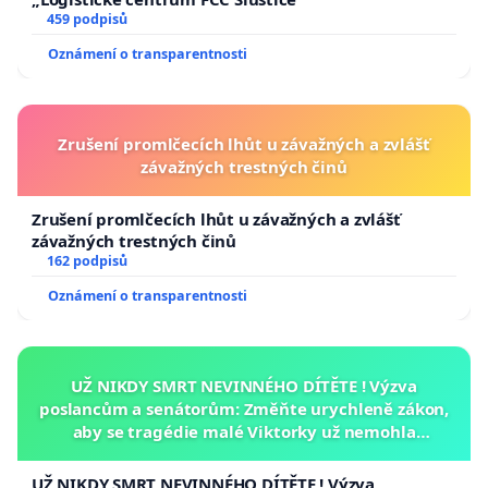
459 podpisů
Oznámení o transparentnosti
Zrušení promlčecích lhůt u závažných a zvlášť
závažných trestných činů
Zrušení promlčecích lhůt u závažných a zvlášť
závažných trestných činů
162 podpisů
Oznámení o transparentnosti
UŽ NIKDY SMRT NEVINNÉHO DÍTĚTE ! Výzva
poslancům a senátorům: Změňte urychleně zákon,
aby se tragédie malé Viktorky už nemohla
opakovat!
UŽ NIKDY SMRT NEVINNÉHO DÍTĚTE ! Výzva