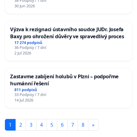
38 Podpisy / 7 dní
30 Jun 2026
Výzva k rezignaci ústavního soudce JUDr. Josefa
Baxy pro ohrožení důvěry ve spravedlivý proces
17 274 podpisů
36 Podpisy / 7 dní
2 Jul 2026
Zastavme zabíjení holubů v Plzni – podpořme
humánní řešení
811 podpisů
33 Podpisy / 7 dní
14 Jul 2026
1
2
3
4
5
6
7
8
»