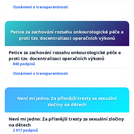
usnesení k podání ústavní žaloby na prezidenta
Oznámení o transparentnosti
republiky
Petice za zachování rozsahu onkourologické péče a
proti tzv. docentralizaci operačních výkonů
Petice za zachování rozsahu onkourologické péče a
proti tzv. docentralizaci operačních výkonů
840 podpisů
Oznámení o transparentnosti
Není mi jedno: Za přísnější tresty za sexuální
zločiny na dětech
Není mi jedno: Za přísnější tresty za sexuální zločiny
na dětech
2 017 podpisů