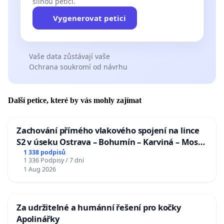
silnou petici.
Vygenerovat petici
Vaše data zůstávají vaše
Ochrana soukromí od návrhu
Další petice, které by vás mohly zajímat
Zachování přímého vlakového spojení na lince
S2 v úseku Ostrava – Bohumín – Karviná – Mosty
u Jablunkova
1 338 podpisů
1 336 Podpisy / 7 dní
1 Aug 2026
Za udržitelné a humánní řešení pro kočky
Apolinářky