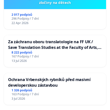
zločiny na dětech
2 017 podpisů
296 Podpisy / 7 dní
22 Apr 2026
Za záchranu oboru translatologie na FF UK /
Save Translation Studies at the Faculty of Arts,
Charles University
8 222 podpisů
167 Podpisy / 7 dní
13 Jul 2026
Ochrana Vrbenských rybníků před masivní
developerskou zástavbou
1 326 podpisů
163 Podpisy / 7 dní
3 Jul 2026