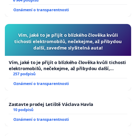
6 964 podpisů
Oznámení o transparentnosti
Vím, jaké to je přijít o blízkého člověka kvůli
tichosti elektromobilů, nečekejme, až přibydou
další, zaveďme slyšitelná auta!
Vím, jaké to je přijít o blízkého člověka kvůli tichosti
elektromobilů, nečekejme, až přibydou další,
zaveďme slyšitelná auta!
257 podpisů
Oznámení o transparentnosti
Zastavte prodej Letiště Václava Havla
10 podpisů
Oznámení o transparentnosti