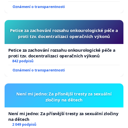
usnesení k podání ústavní žaloby na prezidenta
Oznámení o transparentnosti
republiky
Petice za zachování rozsahu onkourologické péče a
proti tzv. docentralizaci operačních výkonů
Petice za zachování rozsahu onkourologické péče a
proti tzv. docentralizaci operačních výkonů
842 podpisů
Oznámení o transparentnosti
Není mi jedno: Za přísnější tresty za sexuální
zločiny na dětech
Není mi jedno: Za přísnější tresty za sexuální zločiny
na dětech
2 049 podpisů