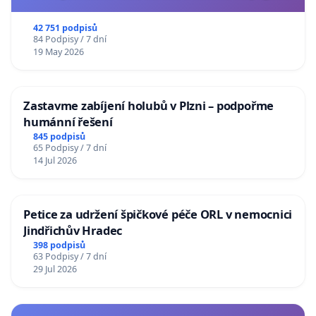
usnesení k podání ústavní žaloby na prezidenta
republiky
42 751 podpisů
84 Podpisy / 7 dní
19 May 2026
Zastavme zabíjení holubů v Plzni – podpořme
humánní řešení
845 podpisů
65 Podpisy / 7 dní
14 Jul 2026
Petice za udržení špičkové péče ORL v nemocnici
Jindřichův Hradec
398 podpisů
63 Podpisy / 7 dní
29 Jul 2026