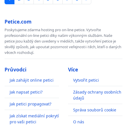
Petice.com
Poskytujeme zdarma hosting pro on-line petice. Vytvořte
profesionální on-line petici díky našim výkonným službám. Naše
petice jsou každý den uvedeny v médiích, takže vytvoření petice je
skvělý způsob, jak upoutat pozornost veřejnosti i těch, kteří o daných
věcech rozhodují.
Průvodci
Více
Jak zahájit online petici
Vytvořit petici
Jak napsat petici?
Zásady ochrany osobních
údajů
Jak petici propagovat?
Správa souborů cookie
Jak získat mediální pokrytí
pro vaši petici
O nás