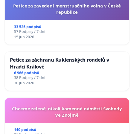
Petice za zavedení menstruačního volna v České
republice
33 525 podpisů
57 Podpisy / 7 dní
15 Jun 2026
Petice za záchranu Kuklenských rondelů v
Hradci Králové
6 966 podpisů
38 Podpisy / 7 dní
30 Jun 2026
Chceme zelené, nikoli kamenné náměstí Svobody
ve Znojmě
140 podpisů