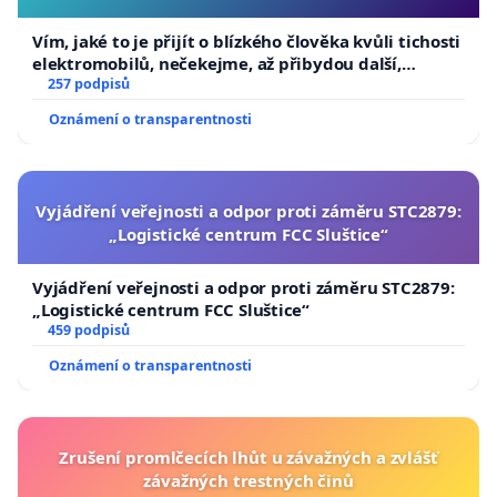
Vím, jaké to je přijít o blízkého člověka kvůli tichosti
elektromobilů, nečekejme, až přibydou další,
zaveďme slyšitelná auta!
257 podpisů
Oznámení o transparentnosti
Vyjádření veřejnosti a odpor proti záměru STC2879:
„Logistické centrum FCC Sluštice“
Vyjádření veřejnosti a odpor proti záměru STC2879:
„Logistické centrum FCC Sluštice“
459 podpisů
Oznámení o transparentnosti
Zrušení promlčecích lhůt u závažných a zvlášť
závažných trestných činů