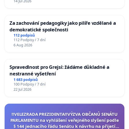
14 Jul 2026
Za zachování pedagogiky jako pilíře vzdělané a
demokratické společnosti
112 podpisů
112 Podpisy / 7 dní
6 Aug 2026
Spravedlnost pro Grejsí: žádáme důkladné a
nestranné vyšetření
1 683 podpisů
100 Podpisy / 7 dní
22 Jul 2026
‼️VELEZRADA PREZIDENTA‼️VÝZVA OBČANŮ SENÁTU
PARLAMENTU na vyhlášení veřejného slyšení podle
§ 144 jednacího řádu Senátu k návrhu na přijetí