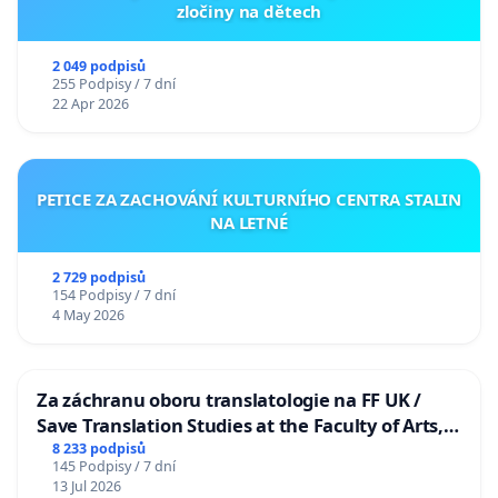
zločiny na dětech
2 049 podpisů
255 Podpisy / 7 dní
22 Apr 2026
PETICE ZA ZACHOVÁNÍ KULTURNÍHO CENTRA STALIN
NA LETNÉ
2 729 podpisů
154 Podpisy / 7 dní
4 May 2026
Za záchranu oboru translatologie na FF UK /
Save Translation Studies at the Faculty of Arts,
Charles University
8 233 podpisů
145 Podpisy / 7 dní
13 Jul 2026