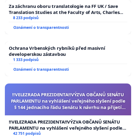
Za záchranu oboru translatologie na FF UK / Save
Translation Studies at the Faculty of Arts, Charles
University
8 233 podpisů
Oznámení o transparentnosti
Ochrana Vrbenských rybníků před masivní
developerskou zástavbou
1 333 podpisů
Oznámení o transparentnosti
‼️VELEZRADA PREZIDENTA‼️VÝZVA OBČANŮ SENÁTU
PARLAMENTU na vyhlášení veřejného slyšení podle
§ 144 jednacího řádu Senátu k návrhu na přijetí
usnesení k podání ústavní žaloby na prezidenta
republiky
‼️VELEZRADA PREZIDENTA‼️VÝZVA OBČANŮ SENÁTU
PARLAMENTU na vyhlášení veřejného slyšení podle §
144 jednacího řádu Senátu k návrhu na přijetí
42 751 podpisů