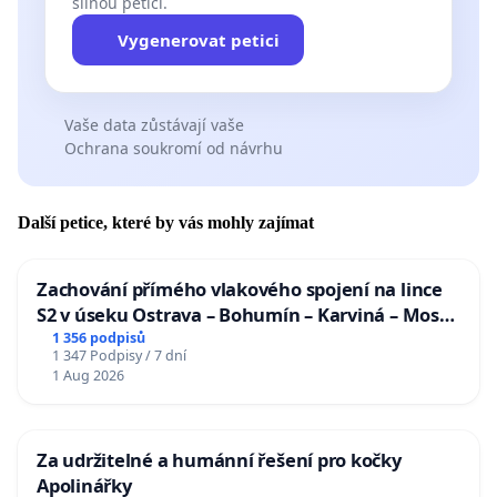
silnou petici.
Vygenerovat petici
Vaše data zůstávají vaše
Ochrana soukromí od návrhu
Další petice, které by vás mohly zajímat
Zachování přímého vlakového spojení na lince
S2 v úseku Ostrava – Bohumín – Karviná – Mosty
u Jablunkova
1 356 podpisů
1 347 Podpisy / 7 dní
1 Aug 2026
Za udržitelné a humánní řešení pro kočky
Apolinářky