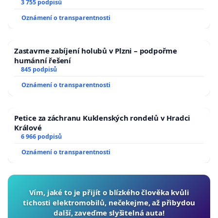
a umírání zvířete natočili.
3 755 podpisů
Oznámení o transparentnosti
Zastavme zabíjení holubů v Plzni – podpořme
humánní řešení
845 podpisů
Oznámení o transparentnosti
Petice za záchranu Kuklenských rondelů v Hradci
Králové
6 966 podpisů
Oznámení o transparentnosti
Vím, jaké to je přijít o blízkého člověka kvůli
tichosti elektromobilů, nečekejme, až přibydou
další, zaveďme slyšitelná auta!