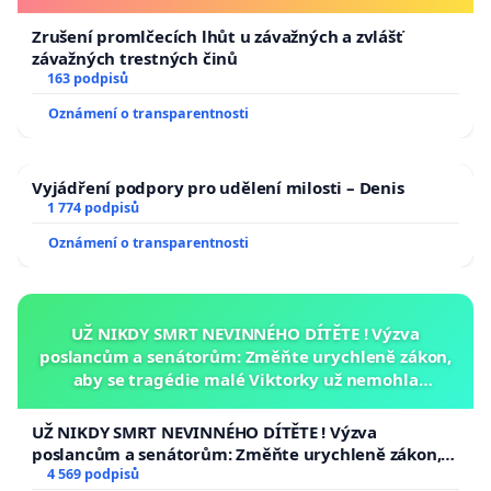
Zrušení promlčecích lhůt u závažných a zvlášť
závažných trestných činů
163 podpisů
Oznámení o transparentnosti
Vyjádření podpory pro udělení milosti – Denis
1 774 podpisů
Oznámení o transparentnosti
UŽ NIKDY SMRT NEVINNÉHO DÍTĚTE ! Výzva
poslancům a senátorům: Změňte urychleně zákon,
aby se tragédie malé Viktorky už nemohla
opakovat!
UŽ NIKDY SMRT NEVINNÉHO DÍTĚTE ! Výzva
poslancům a senátorům: Změňte urychleně zákon,
aby se tragédie malé Viktorky už nemohla opakovat!
4 569 podpisů