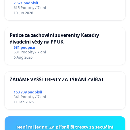
7 571 podpisů
615 Podpisy / 7 dní
10 Jun 2026
Petice za zachování suverenity Katedry
divadelní vědy na FF UK
531 podpisů
531 Podpisy / 7 dní
6 Aug 2026
ŽÁDÁME VYŠŠÍ TRESTY ZA TÝRÁNÍ ZVÍŘAT
153 739 podpisů
341 Podpisy / 7 dní
11 Feb 2025
Není mi jedno: Za přísnější tresty za sexuální