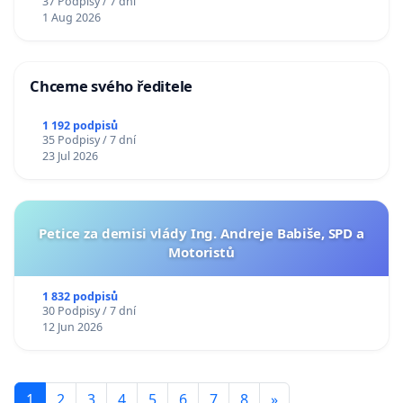
37 Podpisy / 7 dní
1 Aug 2026
Chceme svého ředitele
1 192 podpisů
35 Podpisy / 7 dní
23 Jul 2026
Petice za demisi vlády Ing. Andreje Babiše, SPD a
Motoristů
1 832 podpisů
30 Podpisy / 7 dní
12 Jun 2026
1
2
3
4
5
6
7
8
»