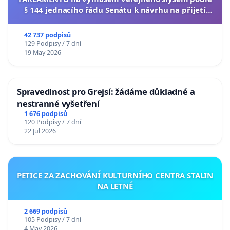
§ 144 jednacího řádu Senátu k návrhu na přijetí
usnesení k podání ústavní žaloby na prezidenta
republiky
42 737 podpisů
129 Podpisy / 7 dní
19 May 2026
Spravedlnost pro Grejsí: žádáme důkladné a
nestranné vyšetření
1 676 podpisů
120 Podpisy / 7 dní
22 Jul 2026
PETICE ZA ZACHOVÁNÍ KULTURNÍHO CENTRA STALIN
NA LETNÉ
2 669 podpisů
105 Podpisy / 7 dní
4 May 2026