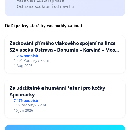
Vaše data zůstávají vaše
Ochrana soukromí od návrhu
Další petice, které by vás mohly zajímat
Zachování přímého vlakového spojení na lince
S2 v úseku Ostrava – Bohumín – Karviná – Mosty
u Jablunkova
1 294 podpisů
1 294 Podpisy / 7 dní
1 Aug 2026
Za udržitelné a humánní řešení pro kočky
Apolinářky
7 475 podpisů
715 Podpisy / 7 dní
10 Jun 2026