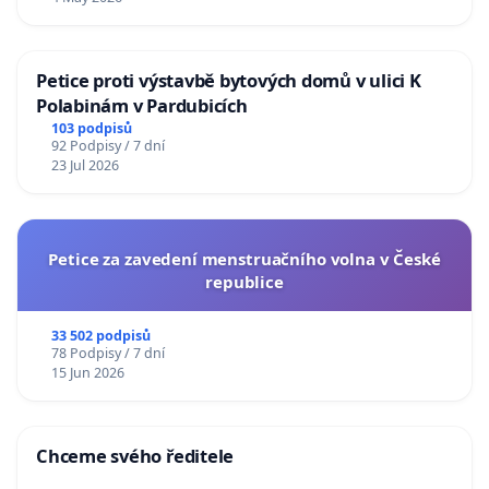
Petice proti výstavbě bytových domů v ulici K
Polabinám v Pardubicích
103 podpisů
92 Podpisy / 7 dní
23 Jul 2026
Petice za zavedení menstruačního volna v České
republice
33 502 podpisů
78 Podpisy / 7 dní
15 Jun 2026
Chceme svého ředitele