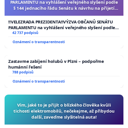
PARLAMENTU na vyhlášení veřejného slyšení podle
§ 144 jednacího řádu Senátu k návrhu na přijetí
usnesení k podání ústavní žaloby na prezidenta
republiky
‼️VELEZRADA PREZIDENTA‼️VÝZVA OBČANŮ SENÁTU
PARLAMENTU na vyhlášení veřejného slyšení podle §
144 jednacího řádu Senátu k návrhu na přijetí
42 737 podpisů
usnesení k podání ústavní žaloby na prezidenta
Oznámení o transparentnosti
republiky
Zastavme zabíjení holubů v Plzni – podpořme
humánní řešení
788 podpisů
Oznámení o transparentnosti
Vím, jaké to je přijít o blízkého člověka kvůli
tichosti elektromobilů, nečekejme, až přibydou
další, zaveďme slyšitelná auta!