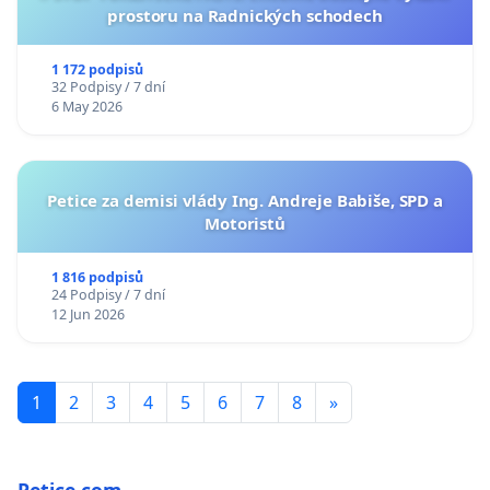
prostoru na Radnických schodech
1 172 podpisů
32 Podpisy / 7 dní
6 May 2026
Petice za demisi vlády Ing. Andreje Babiše, SPD a
Motoristů
1 816 podpisů
24 Podpisy / 7 dní
12 Jun 2026
1
2
3
4
5
6
7
8
»
Petice.com