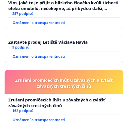
Vím, jaké to je přijít o blízkého člověka kvůli tichosti
elektromobilů, nečekejme, až přibydou další,
zaveďme slyšitelná auta!
257 podpisů
Oznámení o transparentnosti
Zastavte prodej Letiště Václava Havla
9 podpisů
Oznámení o transparentnosti
Zrušení promlčecích lhůt u závažných a zvlášť
závažných trestných činů
Zrušení promlčecích lhůt u závažných a zvlášť
závažných trestných činů
162 podpisů
Oznámení o transparentnosti