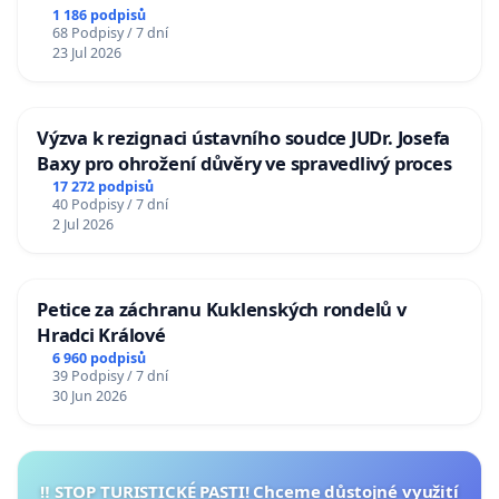
1 186 podpisů
68 Podpisy / 7 dní
23 Jul 2026
Výzva k rezignaci ústavního soudce JUDr. Josefa
Baxy pro ohrožení důvěry ve spravedlivý proces
17 272 podpisů
40 Podpisy / 7 dní
2 Jul 2026
Petice za záchranu Kuklenských rondelů v
Hradci Králové
6 960 podpisů
39 Podpisy / 7 dní
30 Jun 2026
‼️ STOP TURISTICKÉ PASTI! Chceme důstojné využití