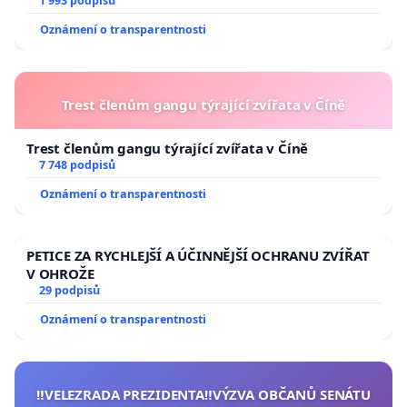
1 993 podpisů
Oznámení o transparentnosti
Trest členům gangu týrající zvířata v Číně
Trest členům gangu týrající zvířata v Číně
7 748 podpisů
Oznámení o transparentnosti
PETICE ZA RYCHLEJŠÍ A ÚČINNĚJŠÍ OCHRANU ZVÍŘAT
V OHROŽE
29 podpisů
Oznámení o transparentnosti
‼️VELEZRADA PREZIDENTA‼️VÝZVA OBČANŮ SENÁTU