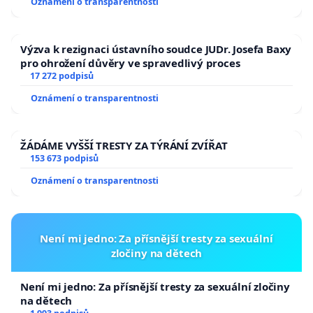
Oznámení o transparentnosti
Výzva k rezignaci ústavního soudce JUDr. Josefa Baxy
pro ohrožení důvěry ve spravedlivý proces
17 272 podpisů
Oznámení o transparentnosti
ŽÁDÁME VYŠŠÍ TRESTY ZA TÝRÁNÍ ZVÍŘAT
153 673 podpisů
Oznámení o transparentnosti
Není mi jedno: Za přísnější tresty za sexuální
zločiny na dětech
Není mi jedno: Za přísnější tresty za sexuální zločiny
na dětech