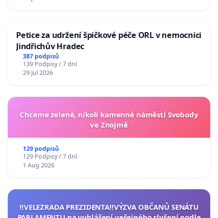
Petice za udržení špičkové péče ORL v nemocnici
Jindřichův Hradec
387 podpisů
139 Podpisy / 7 dní
29 Jul 2026
Chceme zelené, nikoli kamenné náměstí Svobody
ve Znojmě
129 podpisů
129 Podpisy / 7 dní
1 Aug 2026
‼️VELEZRADA PREZIDENTA‼️VÝZVA OBČANŮ SENÁTU
PARLAMENTU na vyhlášení veřejného slyšení podle