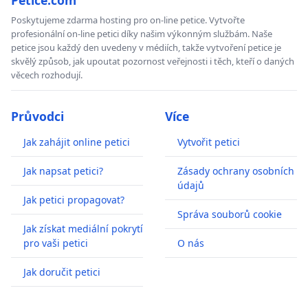
Poskytujeme zdarma hosting pro on-line petice. Vytvořte
profesionální on-line petici díky našim výkonným službám. Naše
petice jsou každý den uvedeny v médiích, takže vytvoření petice je
skvělý způsob, jak upoutat pozornost veřejnosti i těch, kteří o daných
věcech rozhodují.
Průvodci
Více
Jak zahájit online petici
Vytvořit petici
Jak napsat petici?
Zásady ochrany osobních
údajů
Jak petici propagovat?
Správa souborů cookie
Jak získat mediální pokrytí
pro vaši petici
O nás
Jak doručit petici