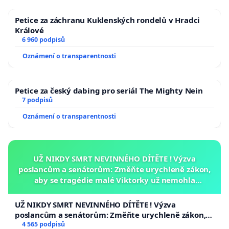
Petice za záchranu Kuklenských rondelů v Hradci
Králové
6 960 podpisů
Oznámení o transparentnosti
Petice za český dabing pro seriál The Mighty Nein
7 podpisů
Oznámení o transparentnosti
UŽ NIKDY SMRT NEVINNÉHO DÍTĚTE ! Výzva
poslancům a senátorům: Změňte urychleně zákon,
aby se tragédie malé Viktorky už nemohla
opakovat!
UŽ NIKDY SMRT NEVINNÉHO DÍTĚTE ! Výzva
poslancům a senátorům: Změňte urychleně zákon,
aby se tragédie malé Viktorky už nemohla opakovat!
4 565 podpisů