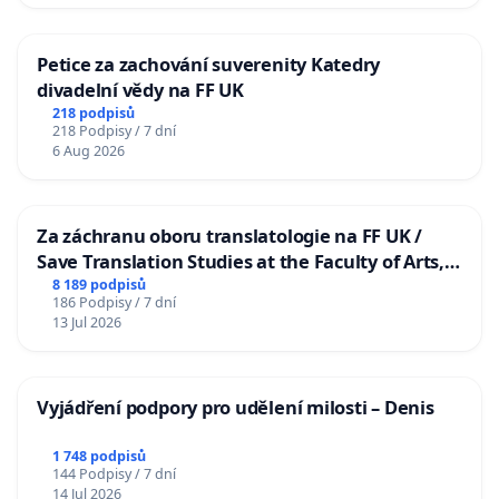
Petice za zachování suverenity Katedry
divadelní vědy na FF UK
218 podpisů
218 Podpisy / 7 dní
6 Aug 2026
Za záchranu oboru translatologie na FF UK /
Save Translation Studies at the Faculty of Arts,
Charles University
8 189 podpisů
186 Podpisy / 7 dní
13 Jul 2026
Vyjádření podpory pro udělení milosti – Denis
1 748 podpisů
144 Podpisy / 7 dní
14 Jul 2026