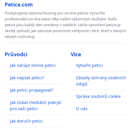
Petice.com
Poskytujeme zdarma hosting pro on-line petice. Vytvořte
profesionální on-line petici díky našim výkonným službám. Naše
petice jsou každý den uvedeny v médiích, takže vytvoření petice je
skvělý způsob, jak upoutat pozornost veřejnosti i těch, kteří o daných
věcech rozhodují.
Průvodci
Více
Jak zahájit online petici
Vytvořit petici
Jak napsat petici?
Zásady ochrany osobních
údajů
Jak petici propagovat?
Správa souborů cookie
Jak získat mediální pokrytí
pro vaši petici
O nás
Jak doručit petici