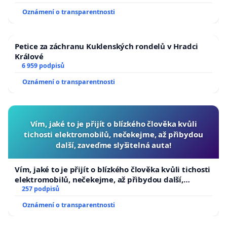
usnesení k podání ústavní žaloby na prezidenta
Oznámení o transparentnosti
republiky
Petice za záchranu Kuklenských rondelů v Hradci
Králové
6 959 podpisů
Oznámení o transparentnosti
Vím, jaké to je přijít o blízkého člověka kvůli
tichosti elektromobilů, nečekejme, až přibydou
další, zaveďme slyšitelná auta!
Vím, jaké to je přijít o blízkého člověka kvůli tichosti
elektromobilů, nečekejme, až přibydou další,
zaveďme slyšitelná auta!
257 podpisů
Oznámení o transparentnosti