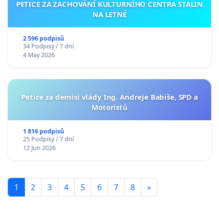
PETICE ZA ZACHOVÁNÍ KULTURNÍHO CENTRA STALIN
NA LETNÉ
2 596 podpisů
34 Podpisy / 7 dní
4 May 2026
Petice za demisi vlády Ing. Andreje Babiše, SPD a
Motoristů
1 816 podpisů
25 Podpisy / 7 dní
12 Jun 2026
1
2
3
4
5
6
7
8
»