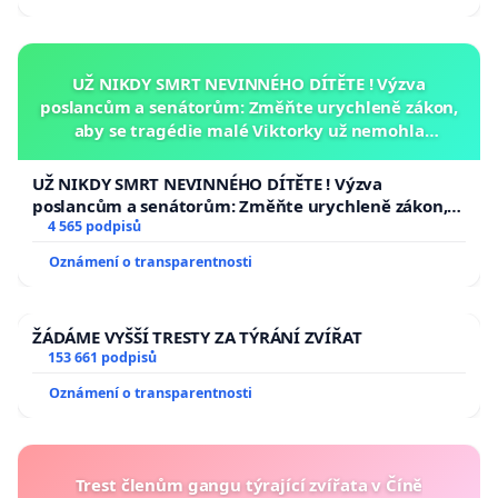
UŽ NIKDY SMRT NEVINNÉHO DÍTĚTE ! Výzva
poslancům a senátorům: Změňte urychleně zákon,
aby se tragédie malé Viktorky už nemohla
opakovat!
UŽ NIKDY SMRT NEVINNÉHO DÍTĚTE ! Výzva
poslancům a senátorům: Změňte urychleně zákon,
aby se tragédie malé Viktorky už nemohla opakovat!
4 565 podpisů
Oznámení o transparentnosti
ŽÁDÁME VYŠŠÍ TRESTY ZA TÝRÁNÍ ZVÍŘAT
153 661 podpisů
Oznámení o transparentnosti
Trest členům gangu týrající zvířata v Číně