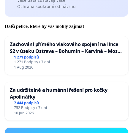
Vaše data zůstávají vaše
Ochrana soukromí od návrhu
Další petice, které by vás mohly zajímat
Zachování přímého vlakového spojení na lince
S2 v úseku Ostrava – Bohumín – Karviná – Mosty
u Jablunkova
1 271 podpisů
1 271 Podpisy / 7 dní
1 Aug 2026
Za udržitelné a humánní řešení pro kočky
Apolinářky
7 444 podpisů
752 Podpisy / 7 dní
10 Jun 2026