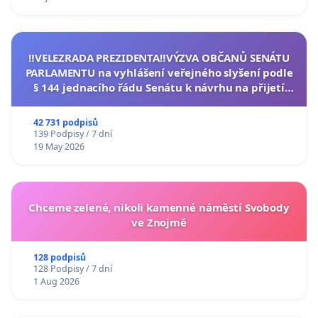
‼️VELEZRADA PREZIDENTA‼️VÝZVA OBČANŮ SENÁTU
PARLAMENTU na vyhlášení veřejného slyšení podle
§ 144 jednacího řádu Senátu k návrhu na přijetí
usnesení k podání ústavní žaloby na prezidenta
republiky
42 731 podpisů
139 Podpisy / 7 dní
19 May 2026
Chceme zelené, nikoli kamenné náměstí Svobody
ve Znojmě
128 podpisů
128 Podpisy / 7 dní
1 Aug 2026