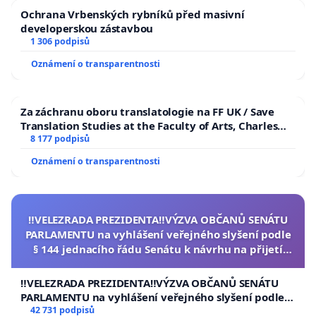
Ochrana Vrbenských rybníků před masivní
developerskou zástavbou
1 306 podpisů
Oznámení o transparentnosti
Za záchranu oboru translatologie na FF UK / Save
Translation Studies at the Faculty of Arts, Charles
University
8 177 podpisů
Oznámení o transparentnosti
‼️VELEZRADA PREZIDENTA‼️VÝZVA OBČANŮ SENÁTU
PARLAMENTU na vyhlášení veřejného slyšení podle
§ 144 jednacího řádu Senátu k návrhu na přijetí
usnesení k podání ústavní žaloby na prezidenta
republiky
‼️VELEZRADA PREZIDENTA‼️VÝZVA OBČANŮ SENÁTU
PARLAMENTU na vyhlášení veřejného slyšení podle §
144 jednacího řádu Senátu k návrhu na přijetí
42 731 podpisů