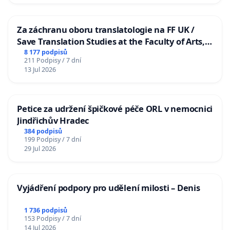
Za záchranu oboru translatologie na FF UK /
Save Translation Studies at the Faculty of Arts,
Charles University
8 177 podpisů
211 Podpisy / 7 dní
13 Jul 2026
Petice za udržení špičkové péče ORL v nemocnici
Jindřichův Hradec
384 podpisů
199 Podpisy / 7 dní
29 Jul 2026
Vyjádření podpory pro udělení milosti – Denis
1 736 podpisů
153 Podpisy / 7 dní
14 Jul 2026