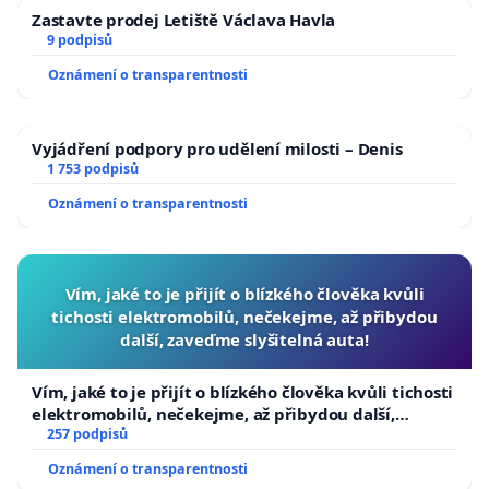
Zastavte prodej Letiště Václava Havla
9 podpisů
Oznámení o transparentnosti
Vyjádření podpory pro udělení milosti – Denis
1 753 podpisů
Oznámení o transparentnosti
Vím, jaké to je přijít o blízkého člověka kvůli
tichosti elektromobilů, nečekejme, až přibydou
další, zaveďme slyšitelná auta!
Vím, jaké to je přijít o blízkého člověka kvůli tichosti
elektromobilů, nečekejme, až přibydou další,
zaveďme slyšitelná auta!
257 podpisů
Oznámení o transparentnosti