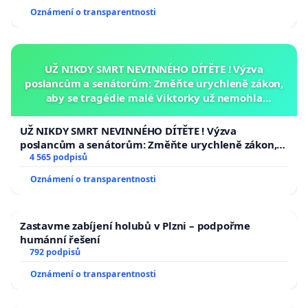
Oznámení o transparentnosti
UŽ NIKDY SMRT NEVINNÉHO DÍTĚTE ! Výzva
poslancům a senátorům: Změňte urychleně zákon,
aby se tragédie malé Viktorky už nemohla
opakovat!
UŽ NIKDY SMRT NEVINNÉHO DÍTĚTE ! Výzva
poslancům a senátorům: Změňte urychleně zákon,
aby se tragédie malé Viktorky už nemohla opakovat!
4 565 podpisů
Oznámení o transparentnosti
Zastavme zabíjení holubů v Plzni – podpořme
humánní řešení
792 podpisů
Oznámení o transparentnosti