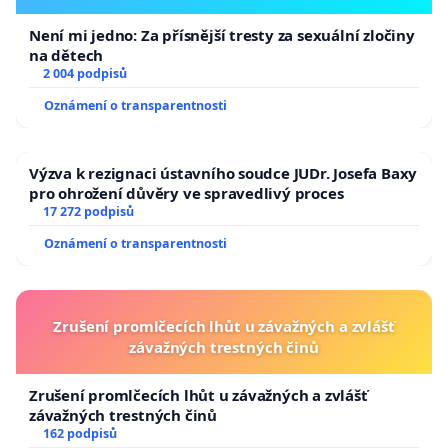
Není mi jedno: Za přísnější tresty za sexuální zločiny
na dětech
2 004 podpisů
Oznámení o transparentnosti
Výzva k rezignaci ústavního soudce JUDr. Josefa Baxy
pro ohrožení důvěry ve spravedlivý proces
17 272 podpisů
Oznámení o transparentnosti
Zrušení promlčecích lhůt u závažných a zvlášť
závažných trestných činů
Zrušení promlčecích lhůt u závažných a zvlášť
závažných trestných činů
162 podpisů