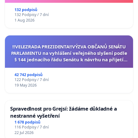
132 podpisů
132 Podpisy / 7 dní
1 Aug 2026
‼️VELEZRADA PREZIDENTA‼️VÝZVA OBČANŮ SENÁTU
PARLAMENTU na vyhlášení veřejného slyšení podle
§ 144 jednacího řádu Senátu k návrhu na přijetí
usnesení k podání ústavní žaloby na prezidenta
republiky
42 742 podpisů
122 Podpisy / 7 dní
19 May 2026
Spravedlnost pro Grejsí: žádáme důkladné a
nestranné vyšetření
1 678 podpisů
116 Podpisy / 7 dní
22 Jul 2026