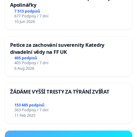
Apolinářky
7 513 podpisů
677 Podpisy / 7 dní
10 Jun 2026
Petice za zachování suverenity Katedry
divadelní vědy na FF UK
405 podpisů
405 Podpisy / 7 dní
6 Aug 2026
ŽÁDÁME VYŠŠÍ TRESTY ZA TÝRÁNÍ ZVÍŘAT
153 685 podpisů
363 Podpisy / 7 dní
11 Feb 2025