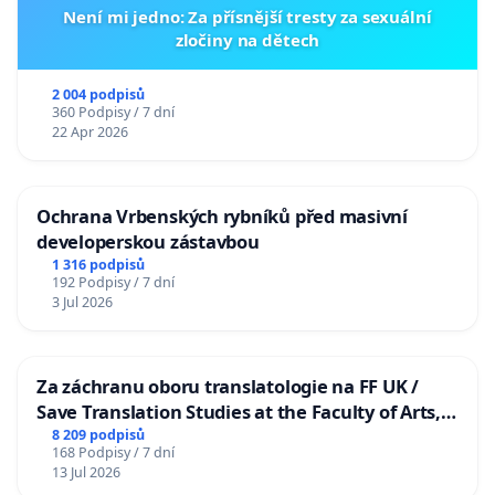
Není mi jedno: Za přísnější tresty za sexuální
zločiny na dětech
2 004 podpisů
360 Podpisy / 7 dní
22 Apr 2026
Ochrana Vrbenských rybníků před masivní
developerskou zástavbou
1 316 podpisů
192 Podpisy / 7 dní
3 Jul 2026
Za záchranu oboru translatologie na FF UK /
Save Translation Studies at the Faculty of Arts,
Charles University
8 209 podpisů
168 Podpisy / 7 dní
13 Jul 2026