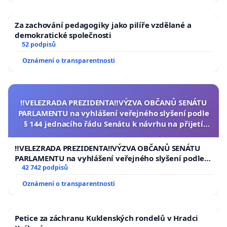
Za zachování pedagogiky jako pilíře vzdělané a
demokratické společnosti
52 podpisů
Oznámení o transparentnosti
‼️VELEZRADA PREZIDENTA‼️VÝZVA OBČANŮ SENÁTU
PARLAMENTU na vyhlášení veřejného slyšení podle
§ 144 jednacího řádu Senátu k návrhu na přijetí
usnesení k podání ústavní žaloby na prezidenta
republiky
‼️VELEZRADA PREZIDENTA‼️VÝZVA OBČANŮ SENÁTU
PARLAMENTU na vyhlášení veřejného slyšení podle §
144 jednacího řádu Senátu k návrhu na přijetí
42 742 podpisů
usnesení k podání ústavní žaloby na prezidenta
Oznámení o transparentnosti
republiky
Petice za záchranu Kuklenských rondelů v Hradci