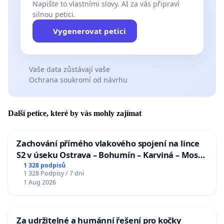
Napište to vlastními slovy. AI za vás připraví
silnou petici.
Vygenerovat petici
Vaše data zůstávají vaše
Ochrana soukromí od návrhu
Další petice, které by vás mohly zajímat
Zachování přímého vlakového spojení na lince
S2 v úseku Ostrava – Bohumín – Karviná – Mosty
u Jablunkova
1 328 podpisů
1 328 Podpisy / 7 dní
1 Aug 2026
Za udržitelné a humánní řešení pro kočky