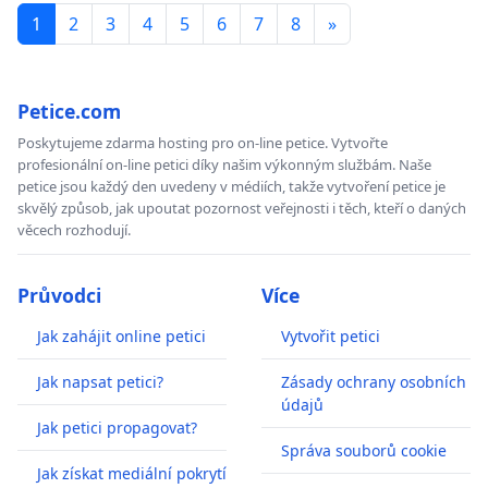
1
2
3
4
5
6
7
8
»
Petice.com
Poskytujeme zdarma hosting pro on-line petice. Vytvořte
profesionální on-line petici díky našim výkonným službám. Naše
petice jsou každý den uvedeny v médiích, takže vytvoření petice je
skvělý způsob, jak upoutat pozornost veřejnosti i těch, kteří o daných
věcech rozhodují.
Průvodci
Více
Jak zahájit online petici
Vytvořit petici
Jak napsat petici?
Zásady ochrany osobních
údajů
Jak petici propagovat?
Správa souborů cookie
Jak získat mediální pokrytí