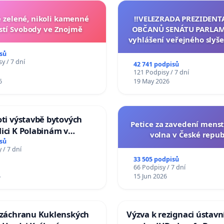
zelené, nikoli kamenné
‼️VELEZRADA PREZIDENT
tí Svobody ve Znojmě
OBČANŮ SENÁTU PARLAM
vyhlášení veřejného slyše
144 jednacího řádu Senát
sů
na přijetí usnesení k podá
y / 7 dní
42 741 podpisů
žaloby na prezidenta r
121 Podpisy / 7 dní
6
19 May 2026
oti výstavbě bytových
Petice za zavedení mens
ici K Polabinám v
volna v České repub
ích
sů
 / 7 dní
33 505 podpisů
66 Podpisy / 7 dní
6
15 Jun 2026
a záchranu Kuklenských
Výzva k rezignaci ústavn