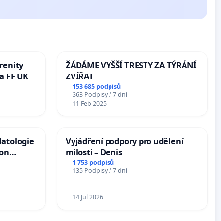
renity
ŽÁDÁME VYŠŠÍ TRESTY ZA TÝRÁNÍ
a FF UK
ZVÍŘAT
153 685 podpisů
363 Podpisy / 7 dní
11 Feb 2025
latologie
Vyjádření podpory pro udělení
ion
milosti – Denis
Arts,
1 753 podpisů
135 Podpisy / 7 dní
14 Jul 2026