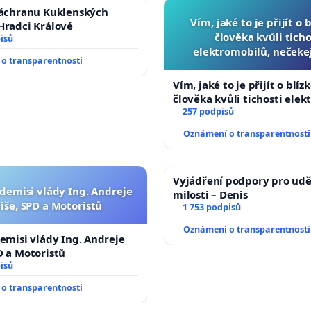
záchranu Kuklenských
Vím, jaké to je přijít o 
Hradci Králové
člověka kvůli ticho
isů
elektromobilů, nečeke
o transparentnosti
přibydou další, zaveďme 
auta!
Vím, jaké to je přijít o blíz
člověka kvůli tichosti elek
nečekejme, až přibydou dal
257 podpisů
zaveďme slyšitelná auta!
Oznámení o transparentnosti
Vyjádření podpory pro udě
 demisi vlády Ing. Andreje
milosti – Denis
iše, SPD a Motoristů
1 753 podpisů
Oznámení o transparentnosti
demisi vlády Ing. Andreje
D a Motoristů
isů
o transparentnosti