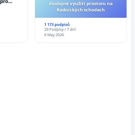
 pro
důstojné využití prostoru na
vedlivý
Radnických schodech
1 173 podpisů
29 Podpisy / 7 dní
6 May 2026