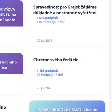
Spravedlnost pro Grejsí: žádáme
A‼️VÝZVA
důkladné a nestranné vyšetření
ENTU na
1 678 podpisů
ní podle §
116 Podpisy / 7 dní
u k návrhu
ní ústavní
epubliky
22 Jul 2026
Chceme svého ředitele
truačního
lice
1 189 podpisů
62 Podpisy / 7 dní
23 Jul 2026
ího
‼️ STOP TURISTICKÉ PASTI! Chceme