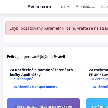
Petice.com
Prohledávat petice
CS ▼
Chybí požadovaný parametr. Prosím, vraťte se na strán
Petice podporované jinými uživateli
Za udržitelné a humánní řešení pro
Za záchran
kočky Apolinářky
FF UK / Sa
7 507 podpisů
the Faculty
8 209 podp
University
Oznámení o transparentnosti
Oznámení 
‼️VELEZRADA PREZIDENTA‼️VÝZVA
Není mi je