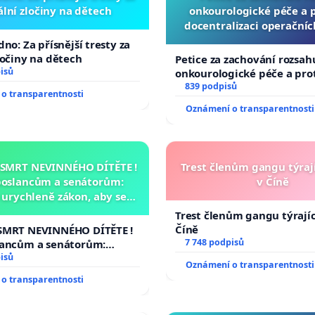
lní zločiny na dětech
onkourologické péče a pr
docentralizaci operační
no: Za přísnější tresty za
ločiny na dětech
Petice za zachování rozsah
isů
onkourologické péče a prot
docentralizaci operačních
839 podpisů
o transparentnosti
Oznámení o transparentnosti
 SMRT NEVINNÉHO DÍTĚTE !
Trest členům gangu týrají
poslancům a senátorům:
v Číně
urychleně zákon, aby se
malé Viktorky už nemohla
Trest členům gangu týrajíc
opakovat!
Číně
SMRT NEVINNÉHO DÍTĚTE !
7 748 podpisů
lancům a senátorům:
ychleně zákon, aby se
isů
Oznámení o transparentnosti
malé Viktorky už nemohla
o transparentnosti