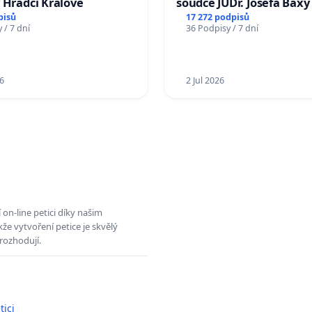
 Hradci Králové
soudce JUDr. Josefa Baxy
ohrožení důvěry ve spra
pisů
17 272 podpisů
 / 7 dní
36 Podpisy / 7 dní
proces
6
2 Jul 2026
on-line petici díky našim
e vytvoření petice je skvělý
rozhodují.
tici