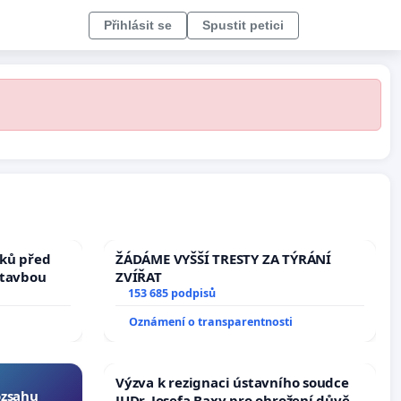
Přihlásit se
Spustit petici
ků před
ŽÁDÁME VYŠŠÍ TRESTY ZA TÝRÁNÍ
stavbou
ZVÍŘAT
153 685 podpisů
Oznámení o transparentnosti
Výzva k rezignaci ústavního soudce
ozsahu
JUDr. Josefa Baxy pro ohrožení důvěry