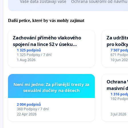
Vaše data zůstávají vaše
Ochrana soukromí od návrhu
Další petice, které by vás mohly zajímat
Zachování přímého vlakového
Za udržit
spojení na lince S2 v úseku
pro kočky
Ostrava – Bohumín – Karviná –
1 325 podpisů
7 507 pod
1 325 Podpisy / 7 dní
671 Podpis
Mosty u Jablunkova
1 Aug 2026
10 Jun 202
Ochrana 
Není mi jedno: Za přísnější tresty za
masivní 
sexuální zločiny na dětech
1 316 pod
192 Podpis
2 004 podpisů
360 Podpisy / 7 dní
22 Apr 2026
3 Jul 2026