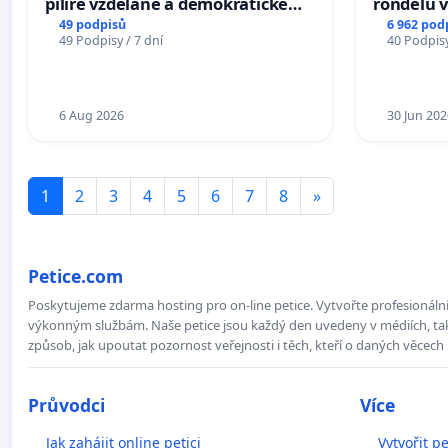
pilíře vzdělané a demokratické
rondelů v
společnosti
49 podpisů
6 962 pod
49 Podpisy / 7 dní
40 Podpisy
6 Aug 2026
30 Jun 202
1
2
3
4
5
6
7
8
»
Petice.com
Poskytujeme zdarma hosting pro on-line petice. Vytvořte profesionální 
výkonným službám. Naše petice jsou každý den uvedeny v médiích, takž
způsob, jak upoutat pozornost veřejnosti i těch, kteří o daných věcech 
Průvodci
Více
Jak zahájit online petici
Vytvořit pe