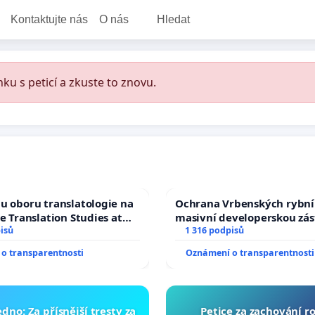
Kontaktujte nás
O nás
Hledat
ku s peticí a zkuste to znovu.
u oboru translatologie na
Ochrana Vrbenských rybní
ve Translation Studies at
masivní developerskou zá
 of Arts, Charles
isů
1 316 podpisů
o transparentnosti
Oznámení o transparentnosti
dno: Za přísnější tresty za
Petice za zachování r