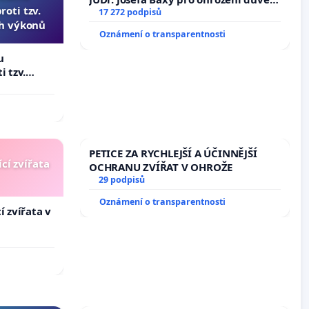
oti tzv.
ve spravedlivý proces
17 272 podpisů
ch výkonů
Oznámení o transparentnosti
u
i tzv.
 výkonů
PETICE ZA RYCHLEJŠÍ A ÚČINNĚJŠÍ
cí zvířata
OCHRANU ZVÍŘAT V OHROŽE
29 podpisů
Oznámení o transparentnosti
í zvířata v