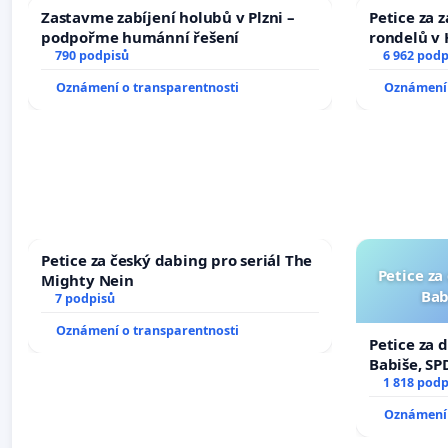
Zastavme zabíjení holubů v Plzni –
Petice za 
podpořme humánní řešení
rondelů v 
790 podpisů
6 962 podp
Oznámení o transparentnosti
Oznámení 
Petice za český dabing pro seriál The
Petice za
Mighty Nein
Bab
7 podpisů
Oznámení o transparentnosti
Petice za 
Babiše, SP
1 818 podp
Oznámení 