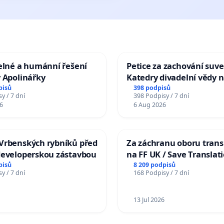
elné a humánní řešení
Petice za zachování suve
 Apolinářky
Katedry divadelní vědy n
pisů
398 podpisů
y / 7 dní
398 Podpisy / 7 dní
6
6 Aug 2026
Vrbenských rybníků před
Za záchranu oboru trans
developerskou zástavbou
na FF UK / Save Translat
Studies at the Faculty of 
pisů
8 209 podpisů
y / 7 dní
168 Podpisy / 7 dní
Charles University
13 Jul 2026