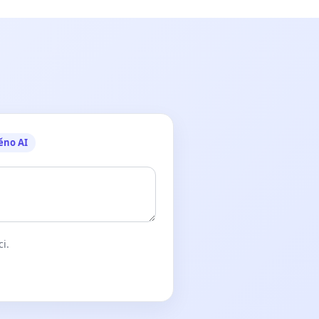
ěno AI
ci.