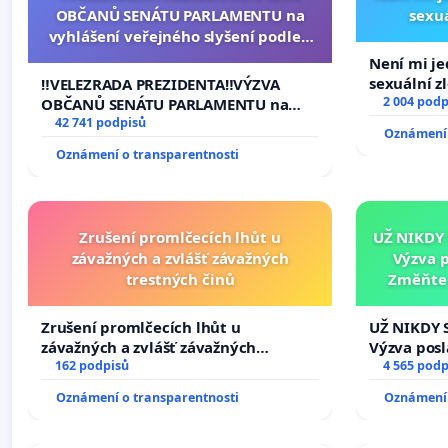
OBČANŮ SENÁTU PARLAMENTU na
sexuá
vyhlášení veřejného slyšení podle §
144 jednacího řádu Senátu k návrhu
Není mi jed
na přijetí usnesení k podání ústavní
sexuální z
‼️VELEZRADA PREZIDENTA‼️VÝZVA
žaloby na prezidenta republiky
2 004 podp
OBČANŮ SENÁTU PARLAMENTU na
vyhlášení veřejného slyšení podle §
42 741 podpisů
Oznámení 
144 jednacího řádu Senátu k návrhu
Oznámení o transparentnosti
na přijetí usnesení k podání ústavní
žaloby na prezidenta republiky
Zrušení promlčecích lhůt u
UŽ NIKDY
závažných a zvlášť závažných
Výzva 
trestných činů
Změňte 
tragédie 
Zrušení promlčecích lhůt u
UŽ NIKDY 
závažných a zvlášť závažných
Výzva pos
trestných činů
162 podpisů
Změňte ur
4 565 podp
tragédie 
Oznámení o transparentnosti
Oznámení 
opakovat!