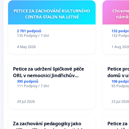
PETICE ZA ZACHOVÁNÍ KULTURNÍHO
Chceme 
CENTRA STALIN NA LETNÉ
náměs
2 701 podpisů
132 podpi
135 Podpisy / 7 dní
132 Podpis
4 May 2026
1 Aug 202
Petice za udržení špičkové péče
Petice pr
ORL v nemocnici Jindřichův
domů v ul
Hradec
Pardubic
395 podpisů
106 podpi
111 Podpisy / 7 dní
95 Podpisy
29 Jul 2026
23 Jul 202
Za zachování pedagogiky jako
Petice z