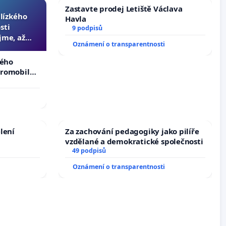
Zastavte prodej Letiště Václava
blízkého
Havla
sti
9 podpisů
jme, až
Oznámení o transparentnosti
slyšitelná
kého
tromobilů,
ší,
lení
Za zachování pedagogiky jako pilíře
vzdělané a demokratické společnosti
49 podpisů
Oznámení o transparentnosti