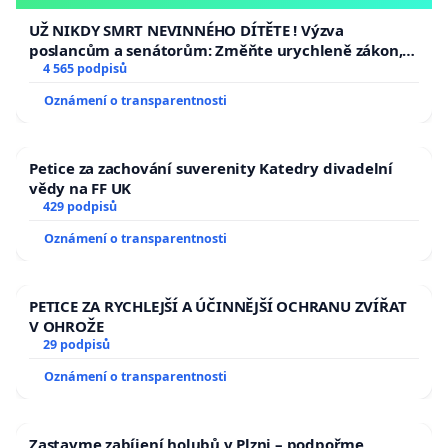
opakovat!
UŽ NIKDY SMRT NEVINNÉHO DÍTĚTE ! Výzva
poslancům a senátorům: Změňte urychleně zákon,
aby se tragédie malé Viktorky už nemohla opakovat!
4 565 podpisů
Oznámení o transparentnosti
Petice za zachování suverenity Katedry divadelní
vědy na FF UK
429 podpisů
Oznámení o transparentnosti
PETICE ZA RYCHLEJŠÍ A ÚČINNĚJŠÍ OCHRANU ZVÍŘAT
V OHROŽE
29 podpisů
Oznámení o transparentnosti
Zastavme zabíjení holubů v Plzni – podpořme