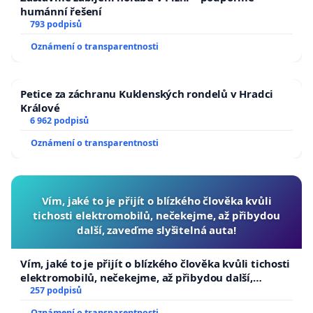
humánní řešení
793 podpisů
Oznámení o transparentnosti
Petice za záchranu Kuklenských rondelů v Hradci
Králové
6 962 podpisů
Oznámení o transparentnosti
Vím, jaké to je přijít o blízkého člověka kvůli
tichosti elektromobilů, nečekejme, až přibydou
další, zaveďme slyšitelná auta!
Vím, jaké to je přijít o blízkého člověka kvůli tichosti
elektromobilů, nečekejme, až přibydou další,
zaveďme slyšitelná auta!
257 podpisů
Oznámení o transparentnosti