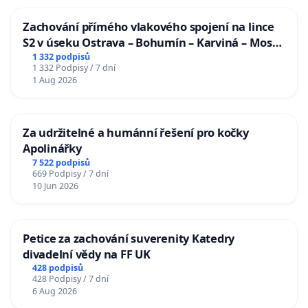
Zachování přímého vlakového spojení na lince
S2 v úseku Ostrava – Bohumín – Karviná – Mosty
u Jablunkova
1 332 podpisů
1 332 Podpisy / 7 dní
1 Aug 2026
Za udržitelné a humánní řešení pro kočky
Apolinářky
7 522 podpisů
669 Podpisy / 7 dní
10 Jun 2026
Petice za zachování suverenity Katedry
divadelní vědy na FF UK
428 podpisů
428 Podpisy / 7 dní
6 Aug 2026