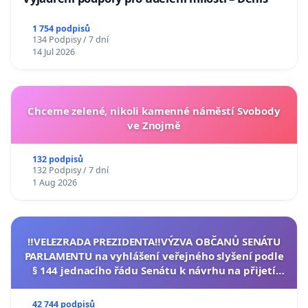
1 754 podpisů
134 Podpisy / 7 dní
14 Jul 2026
Chceme zelené, nikoli kamenné náměstí Svobody
ve Znojmě
132 podpisů
132 Podpisy / 7 dní
1 Aug 2026
‼️VELEZRADA PREZIDENTA‼️VÝZVA OBČANŮ SENÁTU
PARLAMENTU na vyhlášení veřejného slyšení podle
§ 144 jednacího řádu Senátu k návrhu na přijetí
usnesení k podání ústavní žaloby na prezidenta
republiky
42 744 podpisů