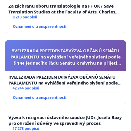
Za záchranu oboru translatologie na FF UK / Save
Translation Studies at the Faculty of Arts, Charles
University
8 213 podpisů
Oznámení o transparentnosti
‼️VELEZRADA PREZIDENTA‼️VÝZVA OBČANŮ SENÁTU
PARLAMENTU na vyhlášení veřejného slyšení podle
§ 144 jednacího řádu Senátu k návrhu na přijetí
usnesení k podání ústavní žaloby na prezidenta
republiky
‼️VELEZRADA PREZIDENTA‼️VÝZVA OBČANŮ SENÁTU
PARLAMENTU na vyhlášení veřejného slyšení podle §
144 jednacího řádu Senátu k návrhu na přijetí
42 744 podpisů
usnesení k podání ústavní žaloby na prezidenta
Oznámení o transparentnosti
republiky
Výzva k rezignaci ústavního soudce JUDr. Josefa Baxy
pro ohrožení důvěry ve spravedlivý proces
17 273 podpisů