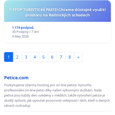
‼️ STOP TURISTICKÉ PASTI! Chceme důstojné využití
prostoru na Radnických schodech
1 174 podpisů
30 Podpisy / 7 dní
6 May 2026
1
2
3
4
5
6
7
8
»
Petice.com
Poskytujeme zdarma hosting pro on-line petice. Vytvořte
profesionální on-line petici díky našim výkonným službám. Naše
petice jsou každý den uvedeny v médiích, takže vytvoření petice je
skvělý způsob, jak upoutat pozornost veřejnosti i těch, kteří o daných
věcech rozhodují.