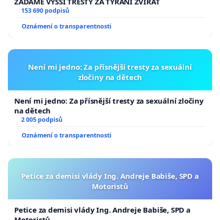
ŽÁDÁME VYŠŠÍ TRESTY ZA TÝRÁNÍ ZVÍŘAT
153 690 podpisů
Oznámení o transparentnosti
Není mi jedno: Za přísnější tresty za sexuální
zločiny na dětech
Není mi jedno: Za přísnější tresty za sexuální zločiny
na dětech
2 005 podpisů
Oznámení o transparentnosti
Petice za demisi vlády Ing. Andreje Babiše, SPD a
Motoristů
Petice za demisi vlády Ing. Andreje Babiše, SPD a
Motoristů