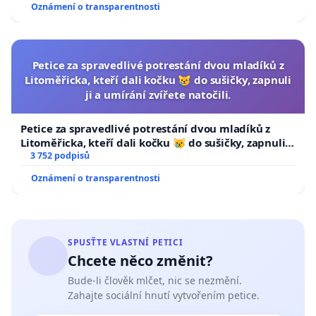
Oznámení o transparentnosti
Petice za spravedlivé potrestání dvou mladíků z
Litoměřicka, kteří dali kočku 😿 do sušičky, zapnuli
ji a umírání zvířete natočili.
Petice za spravedlivé potrestání dvou mladíků z
Litoměřicka, kteří dali kočku 😿 do sušičky, zapnuli ji
a umírání zvířete natočili.
3 752 podpisů
Oznámení o transparentnosti
SPUSŤTE VLASTNÍ PETICI
Chcete něco změnit?
Bude-li člověk mlčet, nic se nezmění.
Zahajte sociální hnutí vytvořením petice.