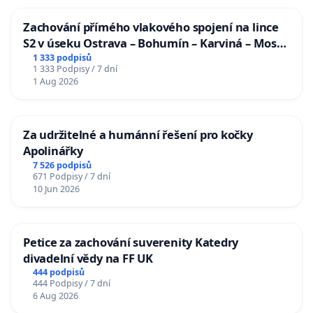
Zachování přímého vlakového spojení na lince
S2 v úseku Ostrava – Bohumín – Karviná – Mosty
u Jablunkova
1 333 podpisů
1 333 Podpisy / 7 dní
1 Aug 2026
Za udržitelné a humánní řešení pro kočky
Apolinářky
7 526 podpisů
671 Podpisy / 7 dní
10 Jun 2026
Petice za zachování suverenity Katedry
divadelní vědy na FF UK
444 podpisů
444 Podpisy / 7 dní
6 Aug 2026