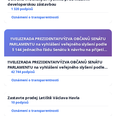
developerskou zástavbou
1 320 podpisů
Oznámení o transparentnosti
‼️VELEZRADA PREZIDENTA‼️VÝZVA OBČANŮ SENÁTU
PARLAMENTU na vyhlášení veřejného slyšení podle
§ 144 jednacího řádu Senátu k návrhu na přijetí
usnesení k podání ústavní žaloby na prezidenta
republiky
‼️VELEZRADA PREZIDENTA‼️VÝZVA OBČANŮ SENÁTU
PARLAMENTU na vyhlášení veřejného slyšení podle §
144 jednacího řádu Senátu k návrhu na přijetí
42 744 podpisů
usnesení k podání ústavní žaloby na prezidenta
Oznámení o transparentnosti
republiky
Zastavte prodej Letiště Václava Havla
10 podpisů
Oznámení o transparentnosti