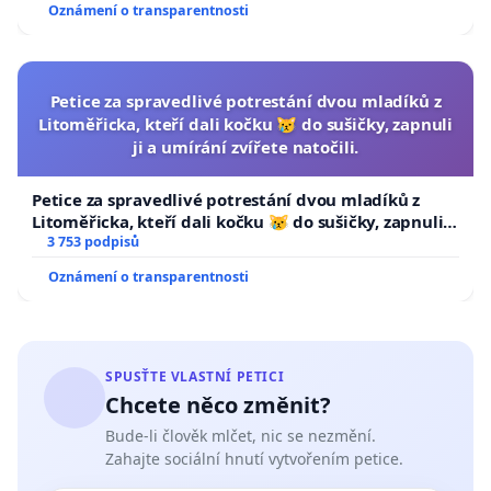
Oznámení o transparentnosti
Petice za spravedlivé potrestání dvou mladíků z
Litoměřicka, kteří dali kočku 😿 do sušičky, zapnuli
ji a umírání zvířete natočili.
Petice za spravedlivé potrestání dvou mladíků z
Litoměřicka, kteří dali kočku 😿 do sušičky, zapnuli ji
a umírání zvířete natočili.
3 753 podpisů
Oznámení o transparentnosti
SPUSŤTE VLASTNÍ PETICI
Chcete něco změnit?
Bude-li člověk mlčet, nic se nezmění.
Zahajte sociální hnutí vytvořením petice.