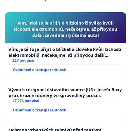
Vím, jaké to je přijít o blízkého člověka kvůli
tichosti elektromobilů, nečekejme, až přibydou
další, zaveďme slyšitelná auta!
Vím, jaké to je přijít o blízkého člověka kvůli tichosti
elektromobilů, nečekejme, až přibydou další,
zaveďme slyšitelná auta!
257 podpisů
Oznámení o transparentnosti
Výzva k rezignaci ústavního soudce JUDr. Josefa Baxy
pro ohrožení důvěry ve spravedlivý proces
17 274 podpisů
Oznámení o transparentnosti
Ochrana Vrbenských rybníků před masivní