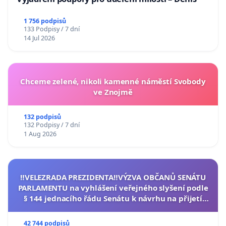
1 756 podpisů
133 Podpisy / 7 dní
14 Jul 2026
Chceme zelené, nikoli kamenné náměstí Svobody
ve Znojmě
132 podpisů
132 Podpisy / 7 dní
1 Aug 2026
‼️VELEZRADA PREZIDENTA‼️VÝZVA OBČANŮ SENÁTU
PARLAMENTU na vyhlášení veřejného slyšení podle
§ 144 jednacího řádu Senátu k návrhu na přijetí
usnesení k podání ústavní žaloby na prezidenta
republiky
42 744 podpisů