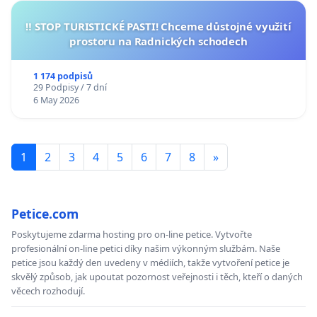
‼️ STOP TURISTICKÉ PASTI! Chceme důstojné využití
prostoru na Radnických schodech
1 174 podpisů
29 Podpisy / 7 dní
6 May 2026
1
2
3
4
5
6
7
8
»
Petice.com
Poskytujeme zdarma hosting pro on-line petice. Vytvořte
profesionální on-line petici díky našim výkonným službám. Naše
petice jsou každý den uvedeny v médiích, takže vytvoření petice je
skvělý způsob, jak upoutat pozornost veřejnosti i těch, kteří o daných
věcech rozhodují.