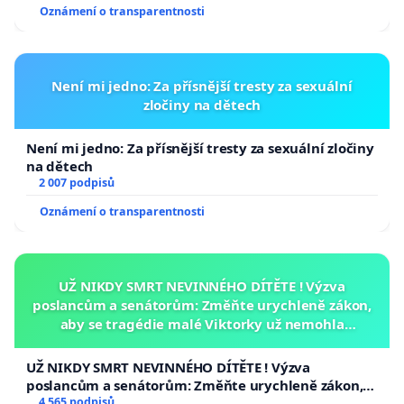
Oznámení o transparentnosti
Není mi jedno: Za přísnější tresty za sexuální
zločiny na dětech
Není mi jedno: Za přísnější tresty za sexuální zločiny
na dětech
2 007 podpisů
Oznámení o transparentnosti
UŽ NIKDY SMRT NEVINNÉHO DÍTĚTE ! Výzva
poslancům a senátorům: Změňte urychleně zákon,
aby se tragédie malé Viktorky už nemohla
opakovat!
UŽ NIKDY SMRT NEVINNÉHO DÍTĚTE ! Výzva
poslancům a senátorům: Změňte urychleně zákon,
aby se tragédie malé Viktorky už nemohla opakovat!
4 565 podpisů