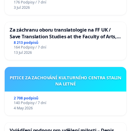
176 Podpisy / 7 dní
3 Jul 2026
Za záchranu oboru translatologie na FF UK /
Save Translation Studies at the Faculty of Arts,
Charles University
8 213 podpisů
164 Podpisy / 7 dní
13 Jul 2026
PETICE ZA ZACHOVÁNÍ KULTURNÍHO CENTRA STALIN
NA LETNÉ
2 708 podpisů
140 Podpisy / 7 dní
4 May 2026
Vyjádření podpory pro udělení milosti – Denis