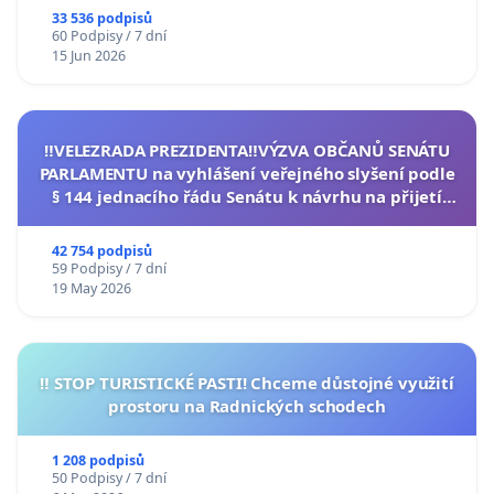
33 536 podpisů
60 Podpisy / 7 dní
15 Jun 2026
‼️VELEZRADA PREZIDENTA‼️VÝZVA OBČANŮ SENÁTU
PARLAMENTU na vyhlášení veřejného slyšení podle
§ 144 jednacího řádu Senátu k návrhu na přijetí
usnesení k podání ústavní žaloby na prezidenta
republiky
42 754 podpisů
59 Podpisy / 7 dní
19 May 2026
‼️ STOP TURISTICKÉ PASTI! Chceme důstojné využití
prostoru na Radnických schodech
1 208 podpisů
50 Podpisy / 7 dní