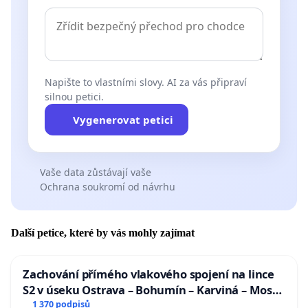
Napište to vlastními slovy. AI za vás připraví
silnou petici.
Vygenerovat petici
Vaše data zůstávají vaše
Ochrana soukromí od návrhu
Další petice, které by vás mohly zajímat
Zachování přímého vlakového spojení na lince
S2 v úseku Ostrava – Bohumín – Karviná – Mosty
u Jablunkova
1 370 podpisů