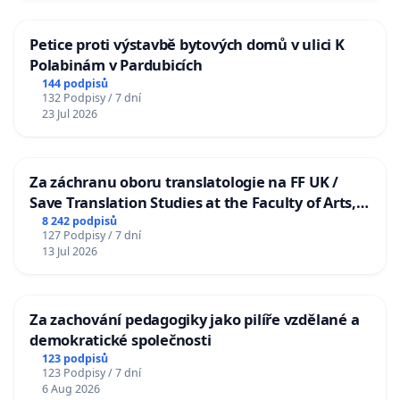
Petice proti výstavbě bytových domů v ulici K
Polabinám v Pardubicích
144 podpisů
132 Podpisy / 7 dní
23 Jul 2026
Za záchranu oboru translatologie na FF UK /
Save Translation Studies at the Faculty of Arts,
Charles University
8 242 podpisů
127 Podpisy / 7 dní
13 Jul 2026
Za zachování pedagogiky jako pilíře vzdělané a
demokratické společnosti
123 podpisů
123 Podpisy / 7 dní
6 Aug 2026