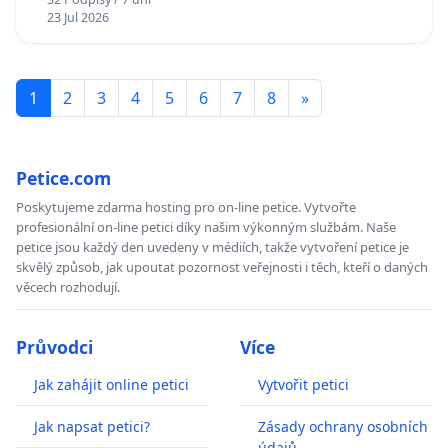
23 Jul 2026
1
2
3
4
5
6
7
8
»
Petice.com
Poskytujeme zdarma hosting pro on-line petice. Vytvořte
profesionální on-line petici díky našim výkonným službám. Naše
petice jsou každý den uvedeny v médiích, takže vytvoření petice je
skvělý způsob, jak upoutat pozornost veřejnosti i těch, kteří o daných
věcech rozhodují.
Průvodci
Více
Jak zahájit online petici
Vytvořit petici
Jak napsat petici?
Zásady ochrany osobních
údajů