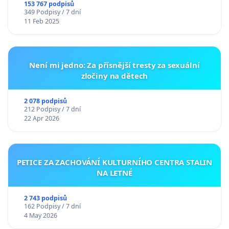
153 767 podpisů
349 Podpisy / 7 dní
11 Feb 2025
Není mi jedno: Za přísnější tresty za sexuální
zločiny na dětech
2 078 podpisů
212 Podpisy / 7 dní
22 Apr 2026
PETICE ZA ZACHOVÁNÍ KULTURNÍHO CENTRA STALIN
NA LETNÉ
2 743 podpisů
162 Podpisy / 7 dní
4 May 2026