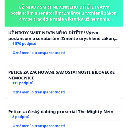
UŽ NIKDY SMRT NEVINNÉHO DÍTĚTE ! Výzva
poslancům a senátorům: Změňte urychleně zákon,
aby se tragédie malé Viktorky už nemohla
opakovat!
UŽ NIKDY SMRT NEVINNÉHO DÍTĚTE ! Výzva
poslancům a senátorům: Změňte urychleně zákon,
aby se tragédie malé Viktorky už nemohla opakovat!
4 570 podpisů
Oznámení o transparentnosti
PETICE ZA ZACHOVÁNÍ SAMOSTATNOSTI BÍLOVECKÉ
NEMOCNICE
115 podpisů
Oznámení o transparentnosti
Petice za český dabing pro seriál The Mighty Nein
8 podpisů
Oznámení o transparentnosti