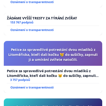
Oznámení o transparentnosti
ŽÁDÁME VYŠŠÍ TRESTY ZA TÝRÁNÍ ZVÍŘAT
153 767 podpisů
Oznámení o transparentnosti
Petice za spravedlivé potrestání dvou mladíků z
Litoměřicka, kteří dali kočku 😿 do sušičky, zapnuli
ji a umírání zvířete natočili.
Petice za spravedlivé potrestání dvou mladíků z
Litoměřicka, kteří dali kočku 😿 do sušičky, zapnuli ji
a umírání zvířete natočili.
3 757 podpisů
Oznámení o transparentnosti