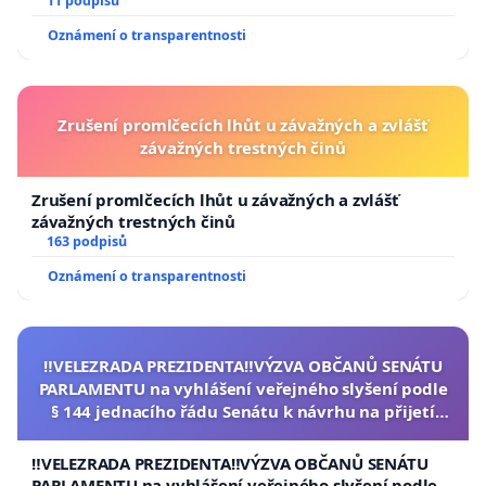
11 podpisů
Oznámení o transparentnosti
Zrušení promlčecích lhůt u závažných a zvlášť
závažných trestných činů
Zrušení promlčecích lhůt u závažných a zvlášť
závažných trestných činů
163 podpisů
Oznámení o transparentnosti
‼️VELEZRADA PREZIDENTA‼️VÝZVA OBČANŮ SENÁTU
PARLAMENTU na vyhlášení veřejného slyšení podle
§ 144 jednacího řádu Senátu k návrhu na přijetí
usnesení k podání ústavní žaloby na prezidenta
republiky
‼️VELEZRADA PREZIDENTA‼️VÝZVA OBČANŮ SENÁTU
PARLAMENTU na vyhlášení veřejného slyšení podle §