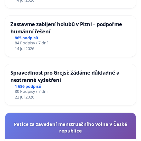
14 Jul 2026
Zastavme zabíjení holubů v Plzni – podpořme
humánní řešení
865 podpisů
84 Podpisy / 7 dní
14 Jul 2026
Spravedlnost pro Grejsí: žádáme důkladné a
nestranné vyšetření
1 686 podpisů
80 Podpisy / 7 dní
22 Jul 2026
Petice za zavedení menstruačního volna v České
republice