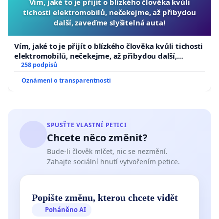
Vím, jaké to je přijít o blízkého člověka kvůli
tichosti elektromobilů, nečekejme, až přibydou
další, zaveďme slyšitelná auta!
Vím, jaké to je přijít o blízkého člověka kvůli tichosti
elektromobilů, nečekejme, až přibydou další,
zaveďme slyšitelná auta!
258 podpisů
Oznámení o transparentnosti
SPUSŤTE VLASTNÍ PETICI
Chcete něco změnit?
Bude-li člověk mlčet, nic se nezmění.
Zahajte sociální hnutí vytvořením petice.
Popište změnu, kterou chcete vidět
Poháněno AI