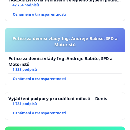
144 jednacího řádu Senátu k návrhu na přijetí
42 754 podpisů
usnesení k podání ústavní žaloby na prezidenta
Oznámení o transparentnosti
republiky
Petice za demisi vlády Ing. Andreje Babiše, SPD a
Motoristů
Petice za demisi vlády Ing. Andreje Babiše, SPD a
Motoristů
1 838 podpisů
Oznámení o transparentnosti
Vyjádření podpory pro udělení milosti – Denis
1 781 podpisů
Oznámení o transparentnosti