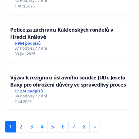
42 Podpisy / 7 dní
1 Aug 2026
Petice za záchranu Kuklenských rondelů v
Hradci Králové
6 964 podpisů
37 Podpisy / 7 dní
30 Jun 2026
Výzva k rezignaci ústavního soudce JUDr. Josefa
Baxy pro ohrožení důvěry ve spravedlivý proces
17 274 podpisů
34 Podpisy / 7 dní
2 Jul 2026
1
2
3
4
5
6
7
8
»