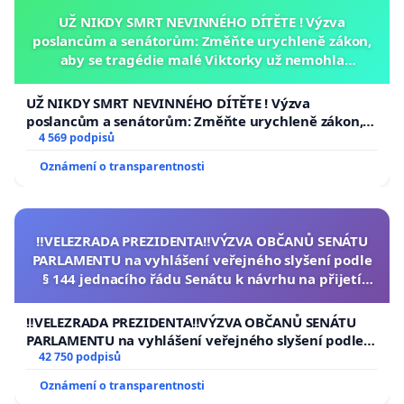
UŽ NIKDY SMRT NEVINNÉHO DÍTĚTE ! Výzva
poslancům a senátorům: Změňte urychleně zákon,
aby se tragédie malé Viktorky už nemohla
opakovat!
UŽ NIKDY SMRT NEVINNÉHO DÍTĚTE ! Výzva
poslancům a senátorům: Změňte urychleně zákon,
aby se tragédie malé Viktorky už nemohla opakovat!
4 569 podpisů
Oznámení o transparentnosti
‼️VELEZRADA PREZIDENTA‼️VÝZVA OBČANŮ SENÁTU
PARLAMENTU na vyhlášení veřejného slyšení podle
§ 144 jednacího řádu Senátu k návrhu na přijetí
usnesení k podání ústavní žaloby na prezidenta
republiky
‼️VELEZRADA PREZIDENTA‼️VÝZVA OBČANŮ SENÁTU
PARLAMENTU na vyhlášení veřejného slyšení podle §
144 jednacího řádu Senátu k návrhu na přijetí
42 750 podpisů
usnesení k podání ústavní žaloby na prezidenta
Oznámení o transparentnosti
republiky