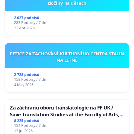
zločiny na dětech
2 027 podpisů
283 Podpisy / 7 dní
22 Apr 2026
PETICE ZA ZACHOVÁNÍ KULTURNÍHO CENTRA STALIN
NA LETNÉ
2 728 podpisů
158 Podpisy / 7 dní
4 May 2026
Za záchranu oboru translatologie na FF UK /
Save Translation Studies at the Faculty of Arts,
Charles University
8 225 podpisů
154 Podpisy / 7 dní
13 Jul 2026