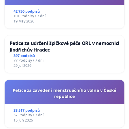
usnesení k podání ústavní žaloby na prezidenta
republiky
42 750 podpisů
101 Podpisy / 7 dní
19 May 2026
Petice za udržení špičkové péče ORL v nemocnici
Jindřichův Hradec
397 podpisů
77 Podpisy / 7 dní
29 Jul 2026
Petice za zavedení menstruačního volna v České
republice
33 517 podpisů
57 Podpisy / 7 dní
15 Jun 2026