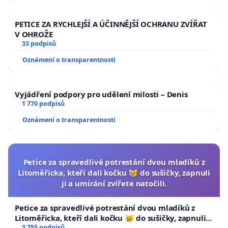
PETICE ZA RYCHLEJŠÍ A ÚČINNĚJŠÍ OCHRANU ZVÍŘAT
V OHROŽE
33 podpisů
Oznámení o transparentnosti
Vyjádření podpory pro udělení milosti – Denis
1 770 podpisů
Oznámení o transparentnosti
Petice za spravedlivé potrestání dvou mladíků z
Litoměřicka, kteří dali kočku 😿 do sušičky, zapnuli
ji a umírání zvířete natočili.
Petice za spravedlivé potrestání dvou mladíků z
Litoměřicka, kteří dali kočku 😿 do sušičky, zapnuli ji
3 755 podpisů