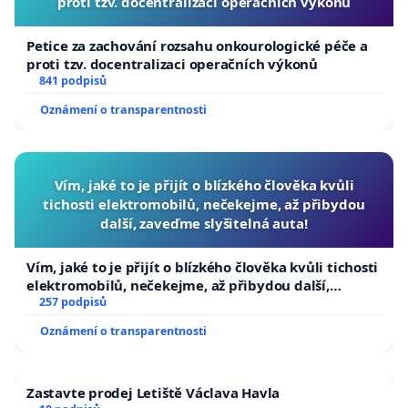
proti tzv. docentralizaci operačních výkonů
Petice za zachování rozsahu onkourologické péče a
proti tzv. docentralizaci operačních výkonů
841 podpisů
Oznámení o transparentnosti
Vím, jaké to je přijít o blízkého člověka kvůli
tichosti elektromobilů, nečekejme, až přibydou
další, zaveďme slyšitelná auta!
Vím, jaké to je přijít o blízkého člověka kvůli tichosti
elektromobilů, nečekejme, až přibydou další,
zaveďme slyšitelná auta!
257 podpisů
Oznámení o transparentnosti
Zastavte prodej Letiště Václava Havla