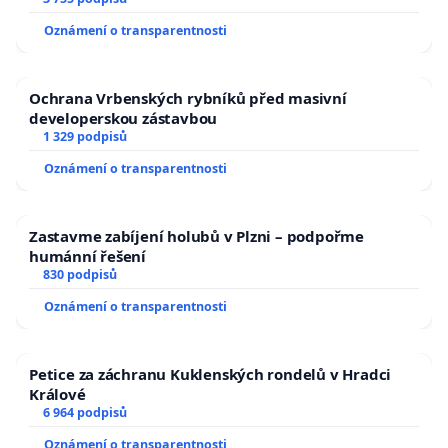
a umírání zvířete natočili.
Oznámení o transparentnosti
Ochrana Vrbenských rybníků před masivní
developerskou zástavbou
1 329 podpisů
Oznámení o transparentnosti
Zastavme zabíjení holubů v Plzni – podpořme
humánní řešení
830 podpisů
Oznámení o transparentnosti
Petice za záchranu Kuklenských rondelů v Hradci
Králové
6 964 podpisů
Oznámení o transparentnosti