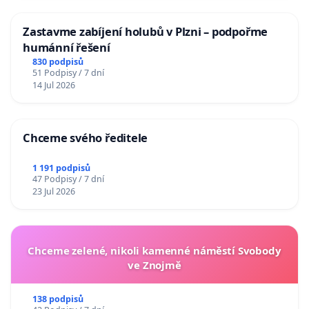
Zastavme zabíjení holubů v Plzni – podpořme
humánní řešení
830 podpisů
51 Podpisy / 7 dní
14 Jul 2026
Chceme svého ředitele
1 191 podpisů
47 Podpisy / 7 dní
23 Jul 2026
Chceme zelené, nikoli kamenné náměstí Svobody
ve Znojmě
138 podpisů