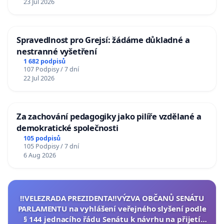
23 Jul 2026
Spravedlnost pro Grejsí: žádáme důkladné a
nestranné vyšetření
1 682 podpisů
107 Podpisy / 7 dní
22 Jul 2026
Za zachování pedagogiky jako pilíře vzdělané a
demokratické společnosti
105 podpisů
105 Podpisy / 7 dní
6 Aug 2026
‼️VELEZRADA PREZIDENTA‼️VÝZVA OBČANŮ SENÁTU
PARLAMENTU na vyhlášení veřejného slyšení podle
§ 144 jednacího řádu Senátu k návrhu na přijetí