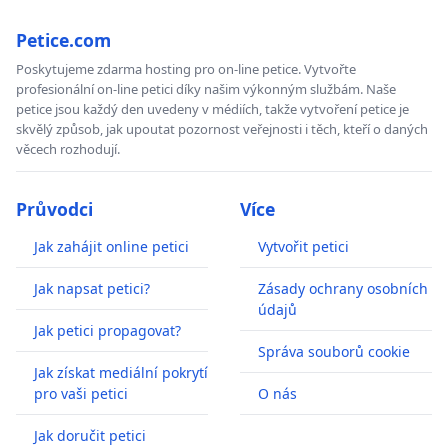
Petice.com
Poskytujeme zdarma hosting pro on-line petice. Vytvořte
profesionální on-line petici díky našim výkonným službám. Naše
petice jsou každý den uvedeny v médiích, takže vytvoření petice je
skvělý způsob, jak upoutat pozornost veřejnosti i těch, kteří o daných
věcech rozhodují.
Průvodci
Více
Jak zahájit online petici
Vytvořit petici
Jak napsat petici?
Zásady ochrany osobních
údajů
Jak petici propagovat?
Správa souborů cookie
Jak získat mediální pokrytí
pro vaši petici
O nás
Jak doručit petici