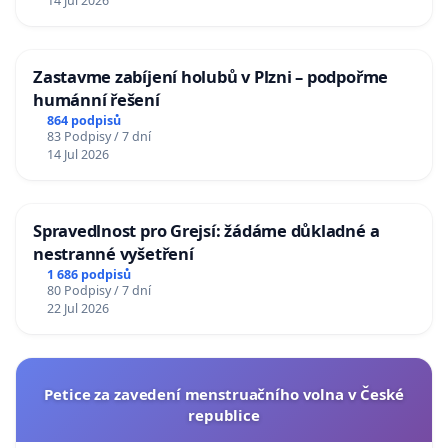
14 Jul 2026
Zastavme zabíjení holubů v Plzni – podpořme
humánní řešení
864 podpisů
83 Podpisy / 7 dní
14 Jul 2026
Spravedlnost pro Grejsí: žádáme důkladné a
nestranné vyšetření
1 686 podpisů
80 Podpisy / 7 dní
22 Jul 2026
Petice za zavedení menstruačního volna v České
republice