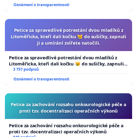
Oznámení o transparentnosti
Petice za spravedlivé potrestání dvou mladíků z
Litoměřicka, kteří dali kočku 😿 do sušičky, zapnuli
ji a umírání zvířete natočili.
Petice za spravedlivé potrestání dvou mladíků z
Litoměřicka, kteří dali kočku 😿 do sušičky, zapnuli ji
a umírání zvířete natočili.
3 757 podpisů
Oznámení o transparentnosti
Petice za zachování rozsahu onkourologické péče a
proti tzv. docentralizaci operačních výkonů
Petice za zachování rozsahu onkourologické péče a
proti tzv. docentralizaci operačních výkonů