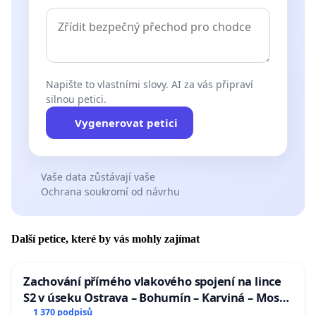
Napište to vlastními slovy. AI za vás připraví
silnou petici.
Vygenerovat petici
Vaše data zůstávají vaše
Ochrana soukromí od návrhu
Další petice, které by vás mohly zajímat
Zachování přímého vlakového spojení na lince
S2 v úseku Ostrava – Bohumín – Karviná – Mosty
u Jablunkova
1 370 podpisů