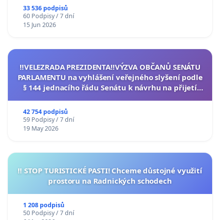
33 536 podpisů
60 Podpisy / 7 dní
15 Jun 2026
‼️VELEZRADA PREZIDENTA‼️VÝZVA OBČANŮ SENÁTU
PARLAMENTU na vyhlášení veřejného slyšení podle
§ 144 jednacího řádu Senátu k návrhu na přijetí
usnesení k podání ústavní žaloby na prezidenta
republiky
42 754 podpisů
59 Podpisy / 7 dní
19 May 2026
‼️ STOP TURISTICKÉ PASTI! Chceme důstojné využití
prostoru na Radnických schodech
1 208 podpisů
50 Podpisy / 7 dní