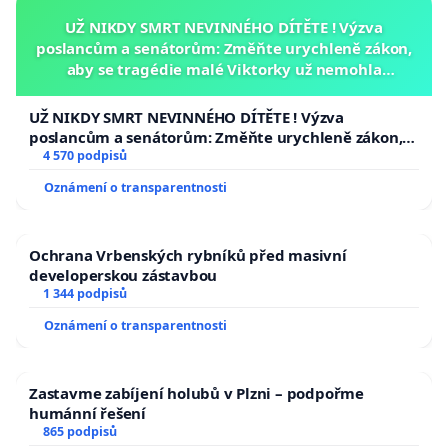
UŽ NIKDY SMRT NEVINNÉHO DÍTĚTE ! Výzva
poslancům a senátorům: Změňte urychleně zákon,
aby se tragédie malé Viktorky už nemohla
opakovat!
UŽ NIKDY SMRT NEVINNÉHO DÍTĚTE ! Výzva
poslancům a senátorům: Změňte urychleně zákon,
aby se tragédie malé Viktorky už nemohla opakovat!
4 570 podpisů
Oznámení o transparentnosti
Ochrana Vrbenských rybníků před masivní
developerskou zástavbou
1 344 podpisů
Oznámení o transparentnosti
Zastavme zabíjení holubů v Plzni – podpořme
humánní řešení
865 podpisů