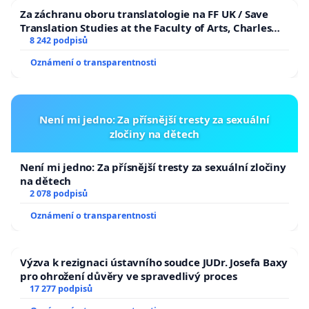
Za záchranu oboru translatologie na FF UK / Save
Translation Studies at the Faculty of Arts, Charles
University
8 242 podpisů
Oznámení o transparentnosti
Není mi jedno: Za přísnější tresty za sexuální
zločiny na dětech
Není mi jedno: Za přísnější tresty za sexuální zločiny
na dětech
2 078 podpisů
Oznámení o transparentnosti
Výzva k rezignaci ústavního soudce JUDr. Josefa Baxy
pro ohrožení důvěry ve spravedlivý proces
17 277 podpisů