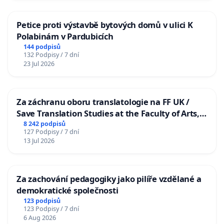
Petice proti výstavbě bytových domů v ulici K
Polabinám v Pardubicích
144 podpisů
132 Podpisy / 7 dní
23 Jul 2026
Za záchranu oboru translatologie na FF UK /
Save Translation Studies at the Faculty of Arts,
Charles University
8 242 podpisů
127 Podpisy / 7 dní
13 Jul 2026
Za zachování pedagogiky jako pilíře vzdělané a
demokratické společnosti
123 podpisů
123 Podpisy / 7 dní
6 Aug 2026