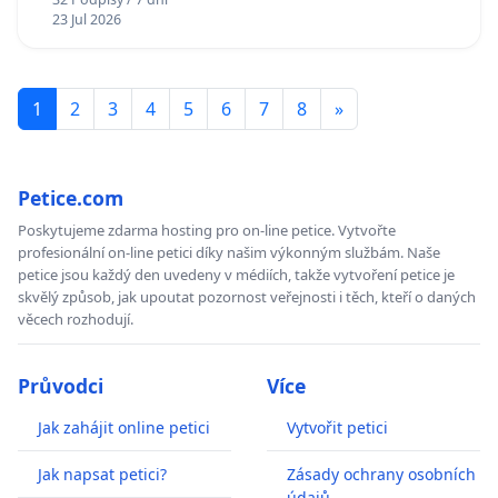
23 Jul 2026
1
2
3
4
5
6
7
8
»
Petice.com
Poskytujeme zdarma hosting pro on-line petice. Vytvořte
profesionální on-line petici díky našim výkonným službám. Naše
petice jsou každý den uvedeny v médiích, takže vytvoření petice je
skvělý způsob, jak upoutat pozornost veřejnosti i těch, kteří o daných
věcech rozhodují.
Průvodci
Více
Jak zahájit online petici
Vytvořit petici
Jak napsat petici?
Zásady ochrany osobních
údajů