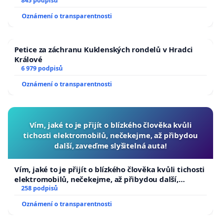
845 podpisů
Oznámení o transparentnosti
Petice za záchranu Kuklenských rondelů v Hradci
Králové
6 979 podpisů
Oznámení o transparentnosti
Vím, jaké to je přijít o blízkého člověka kvůli
tichosti elektromobilů, nečekejme, až přibydou
další, zaveďme slyšitelná auta!
Vím, jaké to je přijít o blízkého člověka kvůli tichosti
elektromobilů, nečekejme, až přibydou další,
zaveďme slyšitelná auta!
258 podpisů
Oznámení o transparentnosti