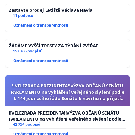
Zastavte prodej Letiště Václava Havla
11 podpisů
Oznámení o transparentnosti
ŽÁDÁME VYŠŠÍ TRESTY ZA TÝRÁNÍ ZVÍŘAT
153 766 podpisů
Oznámení o transparentnosti
‼️VELEZRADA PREZIDENTA‼️VÝZVA OBČANŮ SENÁTU
PARLAMENTU na vyhlášení veřejného slyšení podle
§ 144 jednacího řádu Senátu k návrhu na přijetí
usnesení k podání ústavní žaloby na prezidenta
republiky
‼️VELEZRADA PREZIDENTA‼️VÝZVA OBČANŮ SENÁTU
PARLAMENTU na vyhlášení veřejného slyšení podle §
144 jednacího řádu Senátu k návrhu na přijetí
42 754 podpisů
usnesení k podání ústavní žaloby na prezidenta
Oznámení o transparentnosti