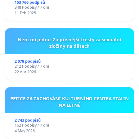
153 766 podpisů
348 Podpisy / 7 dní
11 Feb 2025
Není mi jedno: Za přísnější tresty za sexuální
zločiny na dětech
2 078 podpisů
212 Podpisy / 7 dní
22 Apr 2026
PETICE ZA ZACHOVÁNÍ KULTURNÍHO CENTRA STALIN
NA LETNÉ
2 743 podpisů
162 Podpisy / 7 dní
4 May 2026