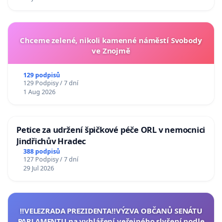
Chceme zelené, nikoli kamenné náměstí Svobody
ve Znojmě
129 podpisů
129 Podpisy / 7 dní
1 Aug 2026
Petice za udržení špičkové péče ORL v nemocnici
Jindřichův Hradec
388 podpisů
127 Podpisy / 7 dní
29 Jul 2026
‼️VELEZRADA PREZIDENTA‼️VÝZVA OBČANŮ SENÁTU
PARLAMENTU na vyhlášení veřejného slyšení podle