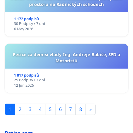
prostoru na Radnických schodech
1 172 podpisů
30 Podpisy / 7 dní
6 May 2026
Petice za demisi vlády Ing. Andreje Babiše, SPD a
Motoristů
1 817 podpisů
25 Podpisy / 7 dní
12 Jun 2026
1
2
3
4
5
6
7
8
»
Petice.com