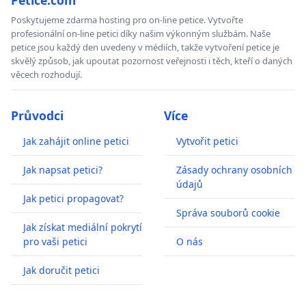
Poskytujeme zdarma hosting pro on-line petice. Vytvořte
profesionální on-line petici díky našim výkonným službám. Naše
petice jsou každý den uvedeny v médiích, takže vytvoření petice je
skvělý způsob, jak upoutat pozornost veřejnosti i těch, kteří o daných
věcech rozhodují.
Průvodci
Více
Jak zahájit online petici
Vytvořit petici
Jak napsat petici?
Zásady ochrany osobních
údajů
Jak petici propagovat?
Správa souborů cookie
Jak získat mediální pokrytí
pro vaši petici
O nás
Jak doručit petici