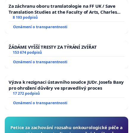
Za záchranu oboru translatologie na FF UK / Save
Translation Studies at the Faculty of Arts, Charles
University
8 193 podpisů
Oznámení o transparentnosti
ŽÁDÁME VYŠŠÍ TRESTY ZA TÝRÁNÍ ZVÍŘAT
153 674 podpisů
Oznámení o transparentnosti
Výzva k rezignaci ústavního soudce JUDr. Josefa Baxy
pro ohrožení důvěry ve spravedlivý proces
17 272 podpisů
Oznámení o transparentnosti
Petice za zachování rozsahu onkourologické péče a