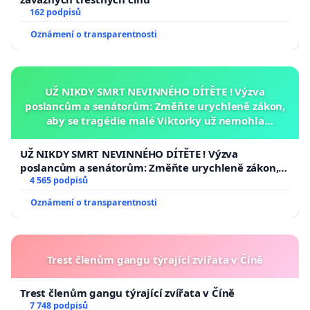
162 podpisů
Oznámení o transparentnosti
UŽ NIKDY SMRT NEVINNÉHO DÍTĚTE ! Výzva
poslancům a senátorům: Změňte urychleně zákon,
aby se tragédie malé Viktorky už nemohla
opakovat!
UŽ NIKDY SMRT NEVINNÉHO DÍTĚTE ! Výzva
poslancům a senátorům: Změňte urychleně zákon,
aby se tragédie malé Viktorky už nemohla opakovat!
4 565 podpisů
Oznámení o transparentnosti
Trest členům gangu týrající zvířata v Číně
Trest členům gangu týrající zvířata v Číně
7 748 podpisů