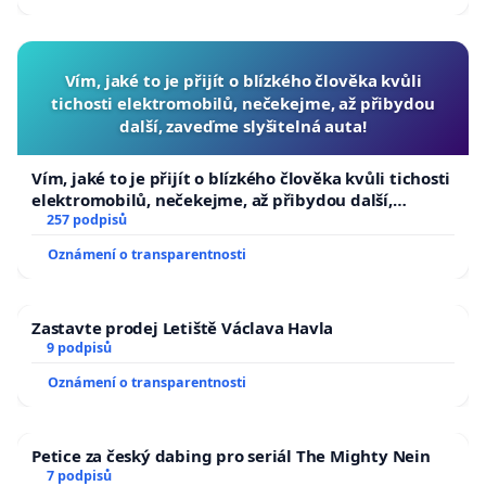
Vím, jaké to je přijít o blízkého člověka kvůli
tichosti elektromobilů, nečekejme, až přibydou
další, zaveďme slyšitelná auta!
Vím, jaké to je přijít o blízkého člověka kvůli tichosti
elektromobilů, nečekejme, až přibydou další,
zaveďme slyšitelná auta!
257 podpisů
Oznámení o transparentnosti
Zastavte prodej Letiště Václava Havla
9 podpisů
Oznámení o transparentnosti
Petice za český dabing pro seriál The Mighty Nein
7 podpisů