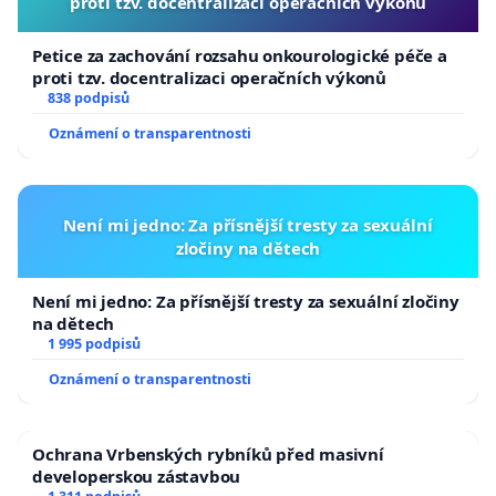
proti tzv. docentralizaci operačních výkonů
Petice za zachování rozsahu onkourologické péče a
proti tzv. docentralizaci operačních výkonů
838 podpisů
Oznámení o transparentnosti
Není mi jedno: Za přísnější tresty za sexuální
zločiny na dětech
Není mi jedno: Za přísnější tresty za sexuální zločiny
na dětech
1 995 podpisů
Oznámení o transparentnosti
Ochrana Vrbenských rybníků před masivní
developerskou zástavbou