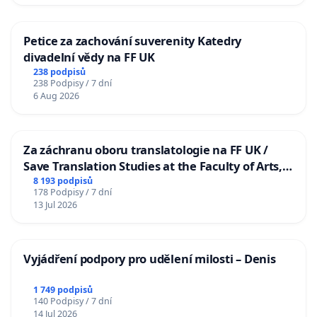
Petice za zachování suverenity Katedry
divadelní vědy na FF UK
238 podpisů
238 Podpisy / 7 dní
6 Aug 2026
Za záchranu oboru translatologie na FF UK /
Save Translation Studies at the Faculty of Arts,
Charles University
8 193 podpisů
178 Podpisy / 7 dní
13 Jul 2026
Vyjádření podpory pro udělení milosti – Denis
1 749 podpisů
140 Podpisy / 7 dní
14 Jul 2026