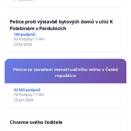
Petice proti výstavbě bytových domů v ulici K
Polabinám v Pardubicích
104 podpisů
93 Podpisy / 7 dní
23 Jul 2026
Petice za zavedení menstruačního volna v České
republice
33 503 podpisů
76 Podpisy / 7 dní
15 Jun 2026
Chceme svého ředitele