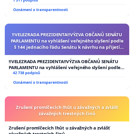
1 311 podpisů
Oznámení o transparentnosti
‼️VELEZRADA PREZIDENTA‼️VÝZVA OBČANŮ SENÁTU
PARLAMENTU na vyhlášení veřejného slyšení podle
§ 144 jednacího řádu Senátu k návrhu na přijetí
usnesení k podání ústavní žaloby na prezidenta
republiky
‼️VELEZRADA PREZIDENTA‼️VÝZVA OBČANŮ SENÁTU
PARLAMENTU na vyhlášení veřejného slyšení podle §
144 jednacího řádu Senátu k návrhu na přijetí
42 738 podpisů
usnesení k podání ústavní žaloby na prezidenta
Oznámení o transparentnosti
republiky
Zrušení promlčecích lhůt u závažných a zvlášť
závažných trestných činů
Zrušení promlčecích lhůt u závažných a zvlášť
závažných trestných činů