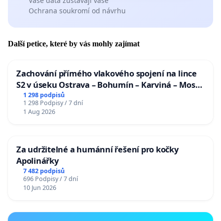
Vaše data zůstávají vaše
Ochrana soukromí od návrhu
Další petice, které by vás mohly zajímat
Zachování přímého vlakového spojení na lince
S2 v úseku Ostrava – Bohumín – Karviná – Mosty
u Jablunkova
1 298 podpisů
1 298 Podpisy / 7 dní
1 Aug 2026
Za udržitelné a humánní řešení pro kočky
Apolinářky
7 482 podpisů
696 Podpisy / 7 dní
10 Jun 2026