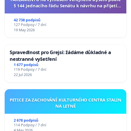
§ 144 jednacího řádu Senátu k návrhu na přijetí
usnesení k podání ústavní žaloby na prezidenta
republiky
42 738 podpisů
127 Podpisy / 7 dní
19 May 2026
Spravedlnost pro Grejsí: žádáme důkladné a
nestranné vyšetření
1 677 podpisů
119 Podpisy / 7 dní
22 Jul 2026
PETICE ZA ZACHOVÁNÍ KULTURNÍHO CENTRA STALIN
NA LETNÉ
2 678 podpisů
114 Podpisy / 7 dní
4 May 2026