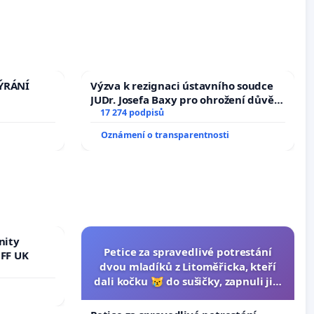
TÝRÁNÍ
Výzva k rezignaci ústavního soudce
JUDr. Josefa Baxy pro ohrožení důvěry
ve spravedlivý proces
17 274 podpisů
Oznámení o transparentnosti
nity
Petice za spravedlivé potrestání
 FF UK
dvou mladíků z Litoměřicka, kteří
dali kočku 😿 do sušičky, zapnuli ji a
umírání zvířete natočili.