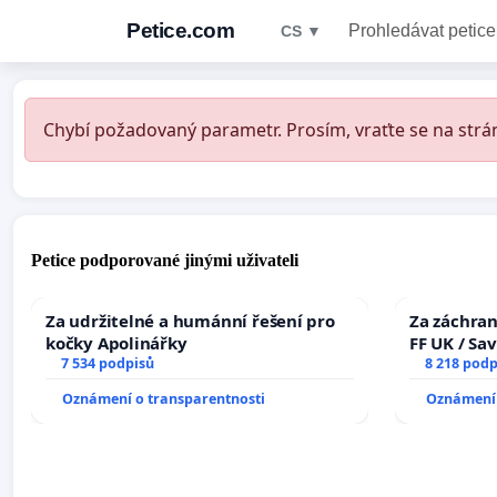
Petice.com
Prohledávat petice
CS ▼
Chybí požadovaný parametr. Prosím, vraťte se na strán
Petice podporované jinými uživateli
Za udržitelné a humánní řešení pro
Za záchran
kočky Apolinářky
FF UK / Sa
7 534 podpisů
the Faculty
8 218 podp
University
Oznámení o transparentnosti
Oznámení 