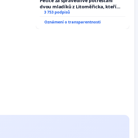
Petice za spravedlivé potrestání
dvou mladíků z Litoměřicka, kteří
dali kočku 😿 do sušičky, zapnuli ji a
3 753 podpisů
umírání zvířete natočili.
Oznámení o transparentnosti