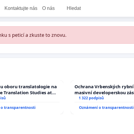
Kontaktujte nás
O nás
Hledat
ku s peticí a zkuste to znovu.
u oboru translatologie na
Ochrana Vrbenských rybní
ve Translation Studies at
masivní developerskou zá
 of Arts, Charles
isů
1 322 podpisů
o transparentnosti
Oznámení o transparentnosti