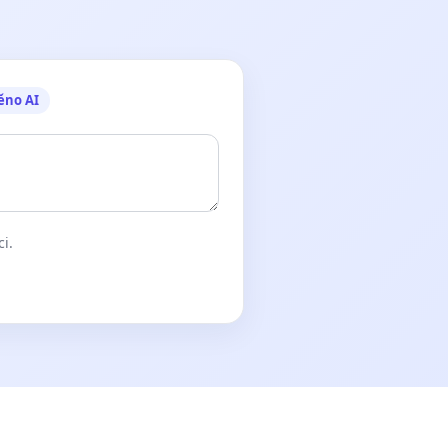
ěno AI
ci.