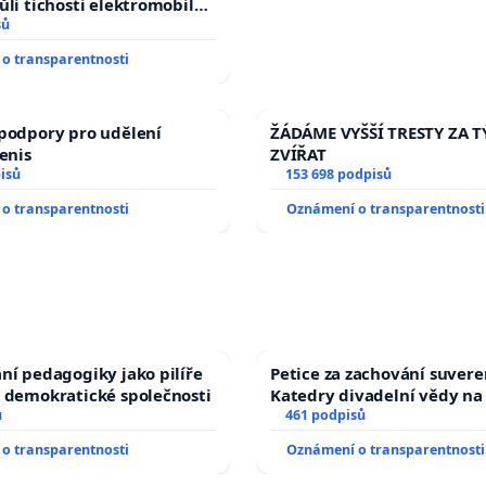
ůli tichosti elektromobilů,
 až přibydou další,
sů
yšitelná auta!
o transparentnosti
podpory pro udělení
ŽÁDÁME VYŠŠÍ TRESTY ZA 
Denis
ZVÍŘAT
isů
153 698 podpisů
o transparentnosti
Oznámení o transparentnosti
ní pedagogiky jako pilíře
Petice za zachování suvere
 demokratické společnosti
Katedry divadelní vědy na
ů
461 podpisů
o transparentnosti
Oznámení o transparentnosti