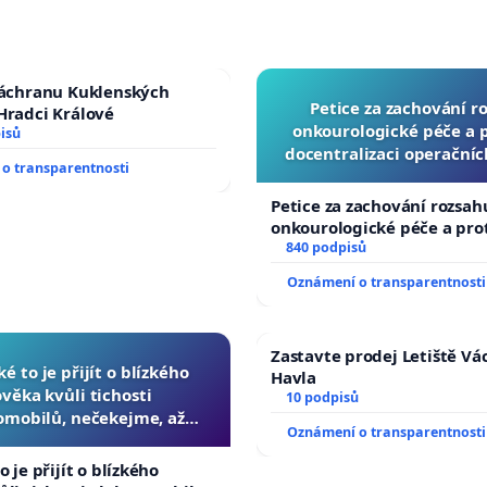
záchranu Kuklenských
Petice za zachování r
Hradci Králové
onkourologické péče a pr
isů
docentralizaci operační
o transparentnosti
Petice za zachování rozsah
onkourologické péče a prot
docentralizaci operačních
840 podpisů
Oznámení o transparentnosti
Zastavte prodej Letiště Vá
ké to je přijít o blízkého
Havla
ověka kvůli tichosti
10 podpisů
omobilů, nečekejme, až
Oznámení o transparentnosti
další, zaveďme slyšitelná
auta!
o je přijít o blízkého