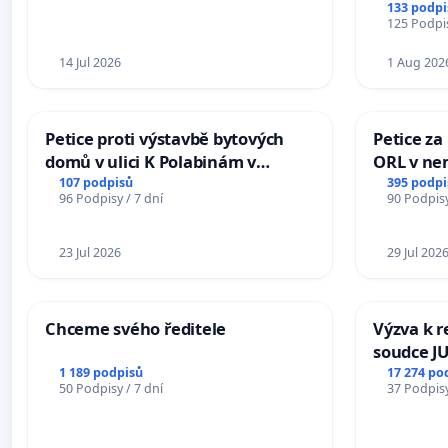
133 podpi
125 Podpis
14 Jul 2026
1 Aug 202
Petice proti výstavbě bytových
Petice za
domů v ulici K Polabinám v
ORL v nem
Pardubicích
Hradec
107 podpisů
395 podpi
96 Podpisy / 7 dní
90 Podpisy
23 Jul 2026
29 Jul 202
Chceme svého ředitele
Výzva k r
soudce JU
ohrožení 
1 189 podpisů
17 274 po
50 Podpisy / 7 dní
37 Podpisy
proces