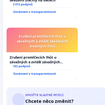
sexuální zločiny na dětech
2 012 podpisů
Oznámení o transparentnosti
Zrušení promlčecích lhůt u
závažných a zvlášť závažných
trestných činů
Zrušení promlčecích lhůt u
závažných a zvlášť závažných
trestných činů
162 podpisů
Oznámení o transparentnosti
SPUSŤTE VLASTNÍ PETICI
Chcete něco změnit?