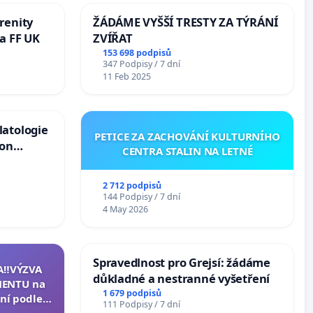
renity
ŽÁDÁME VYŠŠÍ TRESTY ZA TÝRÁNÍ
a FF UK
ZVÍŘAT
153 698 podpisů
347 Podpisy / 7 dní
11 Feb 2025
latologie
PETICE ZA ZACHOVÁNÍ KULTURNÍHO
ion
CENTRA STALIN NA LETNÉ
Arts,
2 712 podpisů
144 Podpisy / 7 dní
4 May 2026
Spravedlnost pro Grejsí: žádáme
A‼️VÝZVA
důkladné a nestranné vyšetření
ENTU na
1 679 podpisů
ní podle §
111 Podpisy / 7 dní
u k návrhu