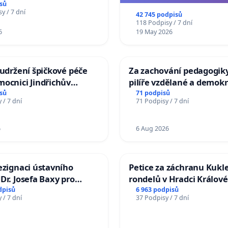
sů
na přijetí usnesení k podá
y / 7 dní
42 745 podpisů
žaloby na prezidenta r
118 Podpisy / 7 dní
6
19 May 2026
 udržení špičkové péče
Za zachování pedagogiky
ocnici Jindřichův
pilíře vzdělané a demokr
společnosti
sů
71 podpisů
 / 7 dní
71 Podpisy / 7 dní
6
6 Aug 2026
ezignaci ústavního
Petice za záchranu Kukl
Dr. Josefa Baxy pro
rondelů v Hradci Králové
důvěry ve spravedlivý
dpisů
6 963 podpisů
 / 7 dní
37 Podpisy / 7 dní