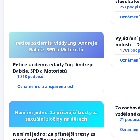
člověka kv
nečekejme,
257 podpi
zaveďme sl
Oznámení 
Vyjádření 
Petice za demisi vlády Ing. Andreje
milosti – 
Babiše, SPD a Motoristů
1 761 podp
Oznámení 
Petice za demisi vlády Ing. Andreje
Babiše, SPD a Motoristů
1 818 podpisů
Oznámení o transparentnosti
Za zachová
Není mi jedno: Za přísnější tresty za
vzdělané a
sexuální zločiny na dětech
71 podpis
Oznámení 
Není mi jedno: Za přísnější tresty za