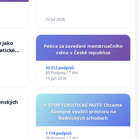
ní ústavní
epubliky
22 Jul 2026
 jako
Petice za zavedení menstruačního
atické
volna v České republice
33 512 podpisů
65 Podpisy / 7 dní
15 Jun 2026
enských
‼️ STOP TURISTICKÉ PASTI! Chceme
důstojné využití prostoru na
Radnických schodech
1 174 podpisů
29 Podpisy / 7 dní