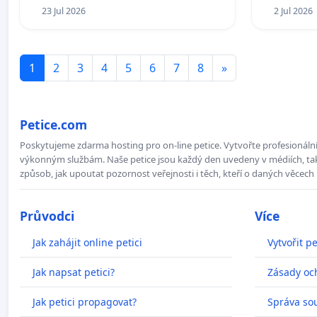
23 Jul 2026
2 Jul 2026
1
2
3
4
5
6
7
8
»
Petice.com
Poskytujeme zdarma hosting pro on-line petice. Vytvořte profesionální 
výkonným službám. Naše petice jsou každý den uvedeny v médiích, takž
způsob, jak upoutat pozornost veřejnosti i těch, kteří o daných věcech 
Průvodci
Více
Jak zahájit online petici
Vytvořit pe
Jak napsat petici?
Zásady oc
Jak petici propagovat?
Správa so