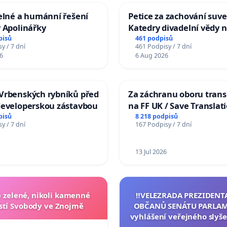
elné a humánní řešení
Petice za zachování suve
 Apolinářky
Katedry divadelní vědy n
pisů
461 podpisů
y / 7 dní
461 Podpisy / 7 dní
6
6 Aug 2026
Vrbenských rybníků před
Za záchranu oboru trans
developerskou zástavbou
na FF UK / Save Translat
Studies at the Faculty of 
pisů
8 218 podpisů
y / 7 dní
167 Podpisy / 7 dní
Charles University
13 Jul 2026
zelené, nikoli kamenné
‼️VELEZRADA PREZIDENT
tí Svobody ve Znojmě
OBČANŮ SENÁTU PARLAM
vyhlášení veřejného slyše
144 jednacího řádu Senát