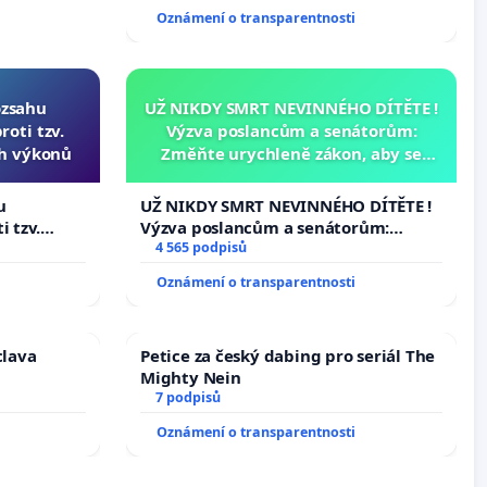
144 jednacího řádu Senátu k návrhu
Oznámení o transparentnosti
na přijetí usnesení k podání ústavní
žaloby na prezidenta republiky
ozsahu
UŽ NIKDY SMRT NEVINNÉHO DÍTĚTE !
oti tzv.
Výzva poslancům a senátorům:
ch výkonů
Změňte urychleně zákon, aby se
tragédie malé Viktorky už nemohla
opakovat!
u
UŽ NIKDY SMRT NEVINNÉHO DÍTĚTE !
i tzv.
Výzva poslancům a senátorům:
 výkonů
Změňte urychleně zákon, aby se
4 565 podpisů
tragédie malé Viktorky už nemohla
Oznámení o transparentnosti
opakovat!
clava
Petice za český dabing pro seriál The
Mighty Nein
7 podpisů
Oznámení o transparentnosti