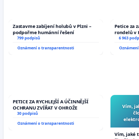
Zastavme zabíjení holubů v Plzni –
Petice za 
podpořme humánní řešení
rondelů v 
799 podpisů
6 963 podp
Oznámení o transparentnosti
Oznámení 
PETICE ZA RYCHLEJŠÍ A ÚČINNĚJŠÍ
Vím, ja
OCHRANU ZVÍŘAT V OHROŽE
čl
30 podpisů
elektr
Oznámení o transparentnosti
přibydou 
Vím, jaké t