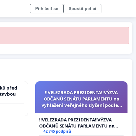
Přihlásit se
Spustit petici
ků před
‼️VELEZRADA PREZIDENTA‼️VÝZVA
stavbou
OBČANŮ SENÁTU PARLAMENTU na
vyhlášení veřejného slyšení podle §
144 jednacího řádu Senátu k návrhu
na přijetí usnesení k podání ústavní
‼️VELEZRADA PREZIDENTA‼️VÝZVA
žaloby na prezidenta republiky
OBČANŮ SENÁTU PARLAMENTU na
vyhlášení veřejného slyšení podle §
42 745 podpisů