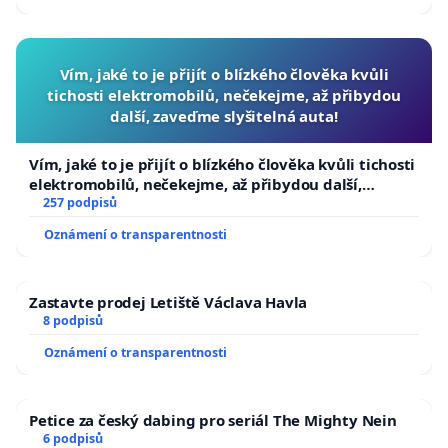
Vím, jaké to je přijít o blízkého člověka kvůli
tichosti elektromobilů, nečekejme, až přibydou
další, zaveďme slyšitelná auta!
Vím, jaké to je přijít o blízkého člověka kvůli tichosti
elektromobilů, nečekejme, až přibydou další,
zaveďme slyšitelná auta!
257 podpisů
Oznámení o transparentnosti
Zastavte prodej Letiště Václava Havla
8 podpisů
Oznámení o transparentnosti
Petice za český dabing pro seriál The Mighty Nein
6 podpisů