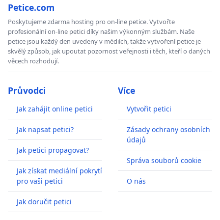
Petice.com
Poskytujeme zdarma hosting pro on-line petice. Vytvořte
profesionální on-line petici díky našim výkonným službám. Naše
petice jsou každý den uvedeny v médiích, takže vytvoření petice je
skvělý způsob, jak upoutat pozornost veřejnosti i těch, kteří o daných
věcech rozhodují.
Průvodci
Více
Jak zahájit online petici
Vytvořit petici
Jak napsat petici?
Zásady ochrany osobních
údajů
Jak petici propagovat?
Správa souborů cookie
Jak získat mediální pokrytí
pro vaši petici
O nás
Jak doručit petici