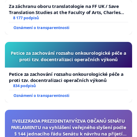
Za záchranu oboru translatologie na FF UK / Save
Translation Studies at the Faculty of Arts, Charles
University
8 177 podpisů
Oznámení o transparentnosti
Petice za zachování rozsahu onkourologické péče a
proti tzv. docentralizaci operačních výkonů
Petice za zachování rozsahu onkourologické péče a
proti tzv. docentralizaci operačních výkonů
834 podpisů
Oznámení o transparentnosti
‼️VELEZRADA PREZIDENTA‼️VÝZVA OBČANŮ SENÁTU
PARLAMENTU na vyhlášení veřejného slyšení podle
§ 144 jednacího řádu Senátu k návrhu na přijetí