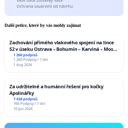
Vaše data zůstávají vaše
Ochrana soukromí od návrhu
Další petice, které by vás mohly zajímat
Zachování přímého vlakového spojení na lince
S2 v úseku Ostrava – Bohumín – Karviná – Mosty
u Jablunkova
1 260 podpisů
1 260 Podpisy / 7 dní
1 Aug 2026
Za udržitelné a humánní řešení pro kočky
Apolinářky
7 428 podpisů
760 Podpisy / 7 dní
10 Jun 2026