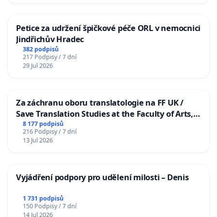
Petice za udržení špičkové péče ORL v nemocnici
Jindřichův Hradec
382 podpisů
217 Podpisy / 7 dní
29 Jul 2026
Za záchranu oboru translatologie na FF UK /
Save Translation Studies at the Faculty of Arts,
Charles University
8 177 podpisů
216 Podpisy / 7 dní
13 Jul 2026
Vyjádření podpory pro udělení milosti – Denis
1 731 podpisů
150 Podpisy / 7 dní
14 Jul 2026