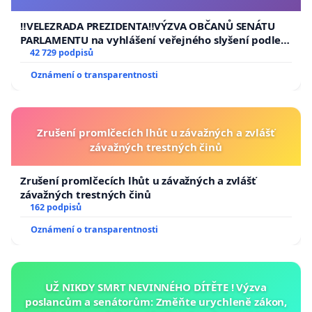
usnesení k podání ústavní žaloby na prezidenta
republiky
‼️VELEZRADA PREZIDENTA‼️VÝZVA OBČANŮ SENÁTU
PARLAMENTU na vyhlášení veřejného slyšení podle §
144 jednacího řádu Senátu k návrhu na přijetí
42 729 podpisů
usnesení k podání ústavní žaloby na prezidenta
Oznámení o transparentnosti
republiky
Zrušení promlčecích lhůt u závažných a zvlášť
závažných trestných činů
Zrušení promlčecích lhůt u závažných a zvlášť
závažných trestných činů
162 podpisů
Oznámení o transparentnosti
UŽ NIKDY SMRT NEVINNÉHO DÍTĚTE ! Výzva
poslancům a senátorům: Změňte urychleně zákon,