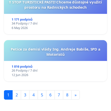
‼️ STOP TURISTICKÉ PASTI! Chceme důstojné využití
prostoru na Radnických schodech
1 171 podpisů
34 Podpisy / 7 dní
6 May 2026
Petice za demisi vlády Ing. Andreje Babiše, SPD a
Motoristů
1 816 podpisů
26 Podpisy / 7 dní
12 Jun 2026
1
2
3
4
5
6
7
8
»