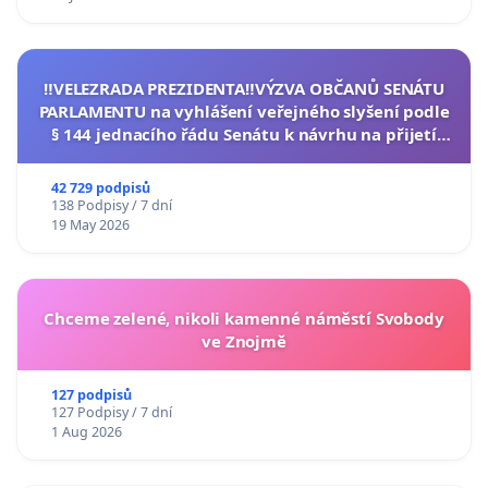
‼️VELEZRADA PREZIDENTA‼️VÝZVA OBČANŮ SENÁTU
PARLAMENTU na vyhlášení veřejného slyšení podle
§ 144 jednacího řádu Senátu k návrhu na přijetí
usnesení k podání ústavní žaloby na prezidenta
republiky
42 729 podpisů
138 Podpisy / 7 dní
19 May 2026
Chceme zelené, nikoli kamenné náměstí Svobody
ve Znojmě
127 podpisů
127 Podpisy / 7 dní
1 Aug 2026