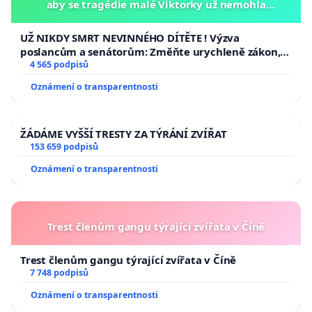
aby se tragédie malé Viktorky už nemohla
opakovat!
UŽ NIKDY SMRT NEVINNÉHO DÍTĚTE ! Výzva
poslancům a senátorům: Změňte urychleně zákon,
aby se tragédie malé Viktorky už nemohla opakovat!
4 565 podpisů
Oznámení o transparentnosti
ŽÁDÁME VYŠŠÍ TRESTY ZA TÝRÁNÍ ZVÍŘAT
153 659 podpisů
Oznámení o transparentnosti
Trest členům gangu týrající zvířata v Číně
Trest členům gangu týrající zvířata v Číně
7 748 podpisů
Oznámení o transparentnosti