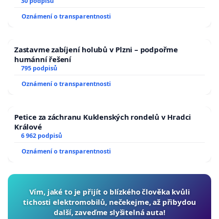
30 podpisů
Oznámení o transparentnosti
Zastavme zabíjení holubů v Plzni – podpořme
humánní řešení
795 podpisů
Oznámení o transparentnosti
Petice za záchranu Kuklenských rondelů v Hradci
Králové
6 962 podpisů
Oznámení o transparentnosti
Vím, jaké to je přijít o blízkého člověka kvůli
tichosti elektromobilů, nečekejme, až přibydou
další, zaveďme slyšitelná auta!