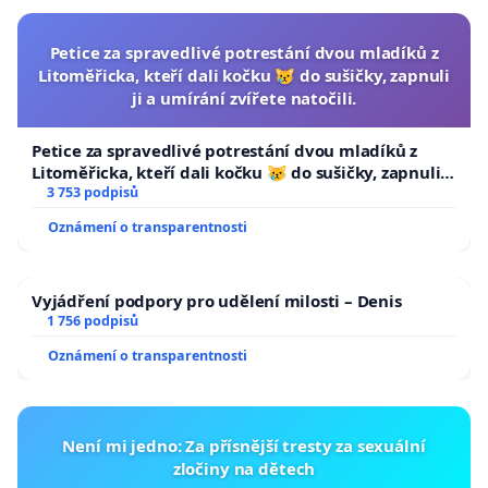
Petice za spravedlivé potrestání dvou mladíků z
Litoměřicka, kteří dali kočku 😿 do sušičky, zapnuli
ji a umírání zvířete natočili.
Petice za spravedlivé potrestání dvou mladíků z
Litoměřicka, kteří dali kočku 😿 do sušičky, zapnuli ji
a umírání zvířete natočili.
3 753 podpisů
Oznámení o transparentnosti
Vyjádření podpory pro udělení milosti – Denis
1 756 podpisů
Oznámení o transparentnosti
Není mi jedno: Za přísnější tresty za sexuální
zločiny na dětech