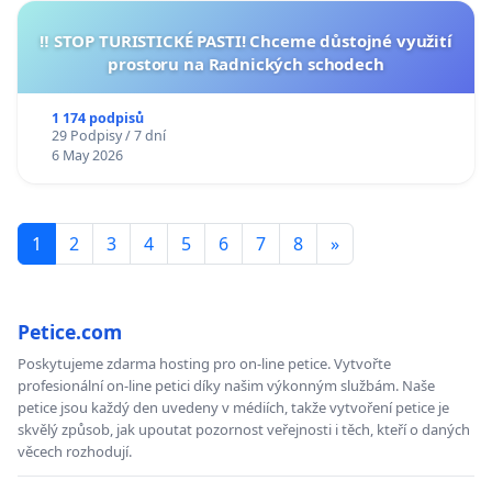
‼️ STOP TURISTICKÉ PASTI! Chceme důstojné využití
prostoru na Radnických schodech
1 174 podpisů
29 Podpisy / 7 dní
6 May 2026
1
2
3
4
5
6
7
8
»
Petice.com
Poskytujeme zdarma hosting pro on-line petice. Vytvořte
profesionální on-line petici díky našim výkonným službám. Naše
petice jsou každý den uvedeny v médiích, takže vytvoření petice je
skvělý způsob, jak upoutat pozornost veřejnosti i těch, kteří o daných
věcech rozhodují.