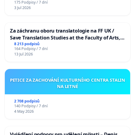
175 Podpisy / 7 dní
3 Jul 2026
Za záchranu oboru translatologie na FF UK /
Save Translation Studies at the Faculty of Arts,
Charles University
8 213 podpisů
164 Podpisy / 7 dní
13 Jul 2026
PETICE ZA ZACHOVÁNÍ KULTURNÍHO CENTRA STALIN
NA LETNÉ
2 708 podpisů
140 Podpisy / 7 dní
4 May 2026
Vyjádření podpory pro udělení milosti – Denis