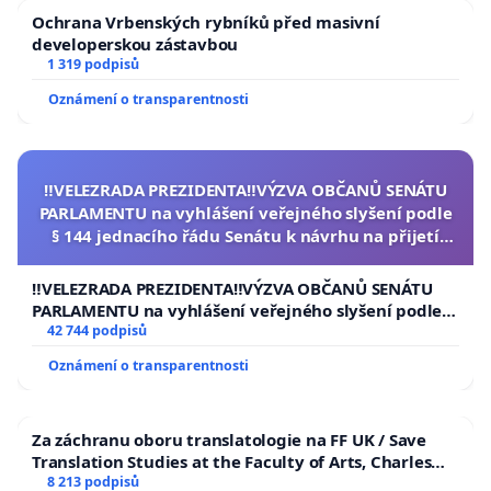
Ochrana Vrbenských rybníků před masivní
developerskou zástavbou
1 319 podpisů
Oznámení o transparentnosti
‼️VELEZRADA PREZIDENTA‼️VÝZVA OBČANŮ SENÁTU
PARLAMENTU na vyhlášení veřejného slyšení podle
§ 144 jednacího řádu Senátu k návrhu na přijetí
usnesení k podání ústavní žaloby na prezidenta
republiky
‼️VELEZRADA PREZIDENTA‼️VÝZVA OBČANŮ SENÁTU
PARLAMENTU na vyhlášení veřejného slyšení podle §
144 jednacího řádu Senátu k návrhu na přijetí
42 744 podpisů
usnesení k podání ústavní žaloby na prezidenta
Oznámení o transparentnosti
republiky
Za záchranu oboru translatologie na FF UK / Save
Translation Studies at the Faculty of Arts, Charles
University
8 213 podpisů