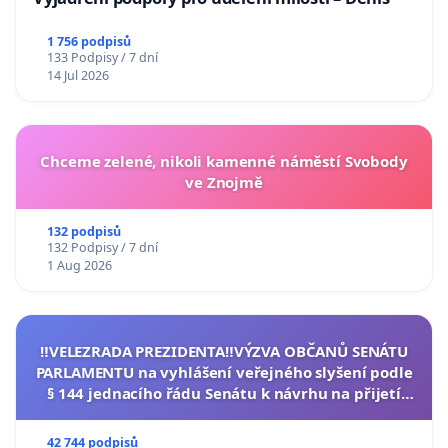
1 756 podpisů
133 Podpisy / 7 dní
14 Jul 2026
Chceme zelené, nikoli kamenné náměstí Svobody
ve Znojmě
132 podpisů
132 Podpisy / 7 dní
1 Aug 2026
‼️VELEZRADA PREZIDENTA‼️VÝZVA OBČANŮ SENÁTU
PARLAMENTU na vyhlášení veřejného slyšení podle
§ 144 jednacího řádu Senátu k návrhu na přijetí
usnesení k podání ústavní žaloby na prezidenta
republiky
42 744 podpisů