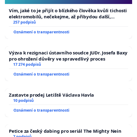
Vím, jaké to je přijít o blízkého člověka kvůli tichosti
elektromobilů, nečekejme, až přibydou další,
zaveďme slyšitelná auta!
257 podpisů
Oznámení o transparentnosti
Výzva k rezignaci ústavního soudce JUDr. Josefa Baxy
pro ohrožení důvěry ve spravedlivý proces
17 274 podpisů
Oznámení o transparentnosti
Zastavte prodej Letiště Václava Havla
10 podpisů
Oznámení o transparentnosti
Petice za český dabing pro seriál The Mighty Nein
7 podpisů