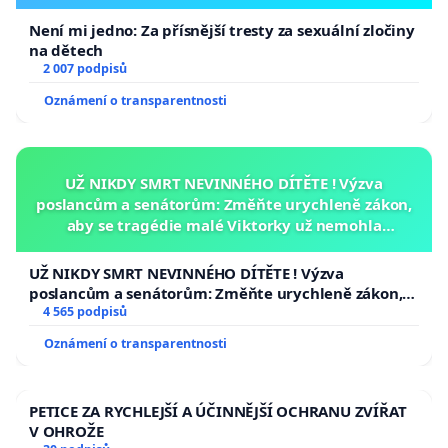
Není mi jedno: Za přísnější tresty za sexuální zločiny
na dětech
2 007 podpisů
Oznámení o transparentnosti
UŽ NIKDY SMRT NEVINNÉHO DÍTĚTE ! Výzva
poslancům a senátorům: Změňte urychleně zákon,
aby se tragédie malé Viktorky už nemohla
opakovat!
UŽ NIKDY SMRT NEVINNÉHO DÍTĚTE ! Výzva
poslancům a senátorům: Změňte urychleně zákon,
aby se tragédie malé Viktorky už nemohla opakovat!
4 565 podpisů
Oznámení o transparentnosti
PETICE ZA RYCHLEJŠÍ A ÚČINNĚJŠÍ OCHRANU ZVÍŘAT
V OHROŽE