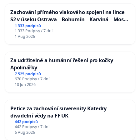
Zachování přímého vlakového spojení na lince
S2 v úseku Ostrava – Bohumín – Karviná – Mosty
u Jablunkova
1 333 podpisů
1 333 Podpisy / 7 dní
1 Aug 2026
Za udržitelné a humánní řešení pro kočky
Apolinářky
7 525 podpisů
670 Podpisy / 7 dní
10 Jun 2026
Petice za zachování suverenity Katedry
divadelní vědy na FF UK
442 podpisů
442 Podpisy / 7 dní
6 Aug 2026