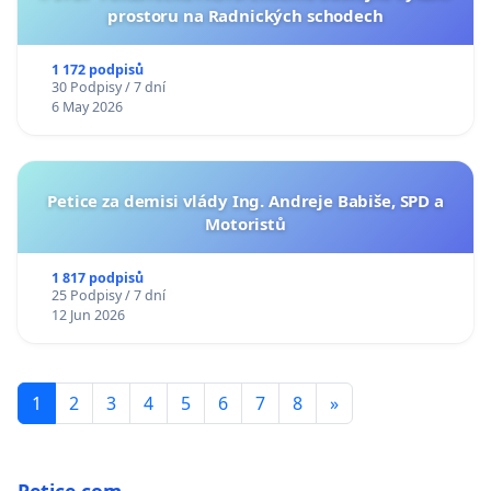
prostoru na Radnických schodech
1 172 podpisů
30 Podpisy / 7 dní
6 May 2026
Petice za demisi vlády Ing. Andreje Babiše, SPD a
Motoristů
1 817 podpisů
25 Podpisy / 7 dní
12 Jun 2026
1
2
3
4
5
6
7
8
»
Petice.com