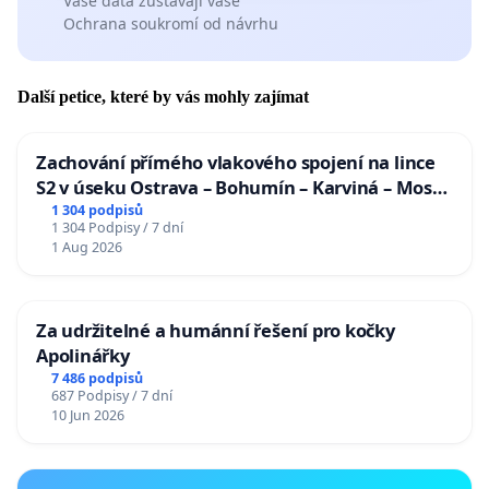
Vaše data zůstávají vaše
Ochrana soukromí od návrhu
Další petice, které by vás mohly zajímat
Zachování přímého vlakového spojení na lince
S2 v úseku Ostrava – Bohumín – Karviná – Mosty
u Jablunkova
1 304 podpisů
1 304 Podpisy / 7 dní
1 Aug 2026
Za udržitelné a humánní řešení pro kočky
Apolinářky
7 486 podpisů
687 Podpisy / 7 dní
10 Jun 2026