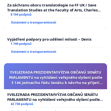
Za záchranu oboru translatologie na FF UK / Save
Translation Studies at the Faculty of Arts, Charles
University
8 194 podpisů
Oznámení o transparentnosti
Vyjádření podpory pro udělení milosti – Denis
1 749 podpisů
Oznámení o transparentnosti
‼️VELEZRADA PREZIDENTA‼️VÝZVA OBČANŮ SENÁTU
PARLAMENTU na vyhlášení veřejného slyšení podle
§ 144 jednacího řádu Senátu k návrhu na přijetí
usnesení k podání ústavní žaloby na prezidenta
republiky
‼️VELEZRADA PREZIDENTA‼️VÝZVA OBČANŮ SENÁTU
PARLAMENTU na vyhlášení veřejného slyšení podle §
144 jednacího řádu Senátu k návrhu na přijetí
42 738 podpisů
usnesení k podání ústavní žaloby na prezidenta