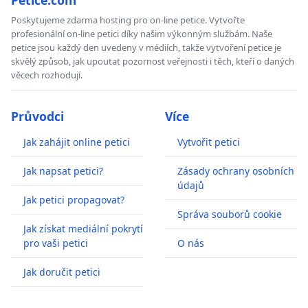
Poskytujeme zdarma hosting pro on-line petice. Vytvořte
profesionální on-line petici díky našim výkonným službám. Naše
petice jsou každý den uvedeny v médiích, takže vytvoření petice je
skvělý způsob, jak upoutat pozornost veřejnosti i těch, kteří o daných
věcech rozhodují.
Průvodci
Více
Jak zahájit online petici
Vytvořit petici
Jak napsat petici?
Zásady ochrany osobních
údajů
Jak petici propagovat?
Správa souborů cookie
Jak získat mediální pokrytí
pro vaši petici
O nás
Jak doručit petici