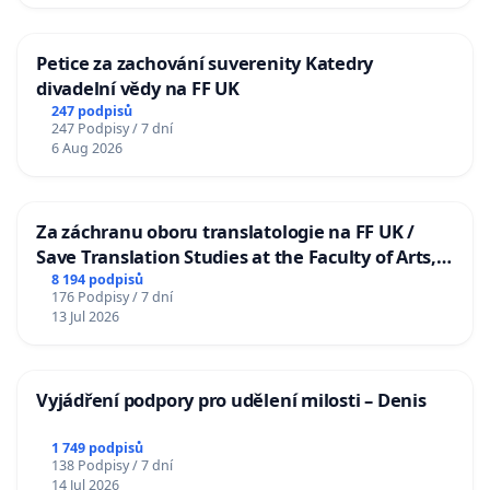
Petice za zachování suverenity Katedry
divadelní vědy na FF UK
247 podpisů
247 Podpisy / 7 dní
6 Aug 2026
Za záchranu oboru translatologie na FF UK /
Save Translation Studies at the Faculty of Arts,
Charles University
8 194 podpisů
176 Podpisy / 7 dní
13 Jul 2026
Vyjádření podpory pro udělení milosti – Denis
1 749 podpisů
138 Podpisy / 7 dní
14 Jul 2026