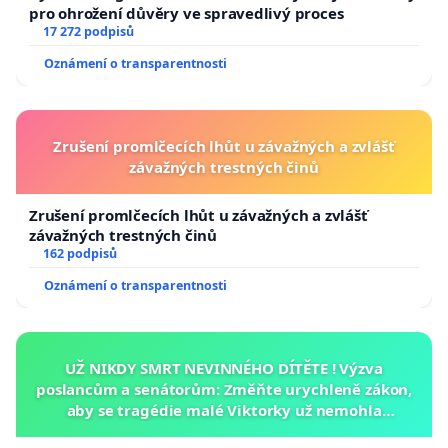
pro ohrožení důvěry ve spravedlivý proces
17 272 podpisů
Oznámení o transparentnosti
Zrušení promlčecích lhůt u závažných a zvlášť
závažných trestných činů
Zrušení promlčecích lhůt u závažných a zvlášť
závažných trestných činů
162 podpisů
Oznámení o transparentnosti
UŽ NIKDY SMRT NEVINNÉHO DÍTĚTE ! Výzva
poslancům a senátorům: Změňte urychleně zákon,
aby se tragédie malé Viktorky už nemohla
opakovat!