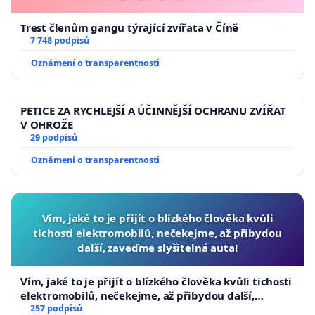
Trest členům gangu týrající zvířata v Číně
7 748 podpisů
Oznámení o transparentnosti
PETICE ZA RYCHLEJŠÍ A ÚČINNĚJŠÍ OCHRANU ZVÍŘAT
V OHROŽE
29 podpisů
Oznámení o transparentnosti
Vím, jaké to je přijít o blízkého člověka kvůli
tichosti elektromobilů, nečekejme, až přibydou
další, zaveďme slyšitelná auta!
Vím, jaké to je přijít o blízkého člověka kvůli tichosti
elektromobilů, nečekejme, až přibydou další,
zaveďme slyšitelná auta!
257 podpisů