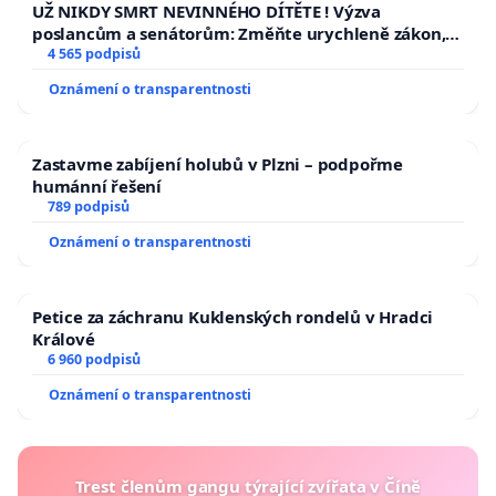
UŽ NIKDY SMRT NEVINNÉHO DÍTĚTE ! Výzva
poslancům a senátorům: Změňte urychleně zákon,
aby se tragédie malé Viktorky už nemohla opakovat!
4 565 podpisů
Oznámení o transparentnosti
Zastavme zabíjení holubů v Plzni – podpořme
humánní řešení
789 podpisů
Oznámení o transparentnosti
Petice za záchranu Kuklenských rondelů v Hradci
Králové
6 960 podpisů
Oznámení o transparentnosti
Trest členům gangu týrající zvířata v Číně