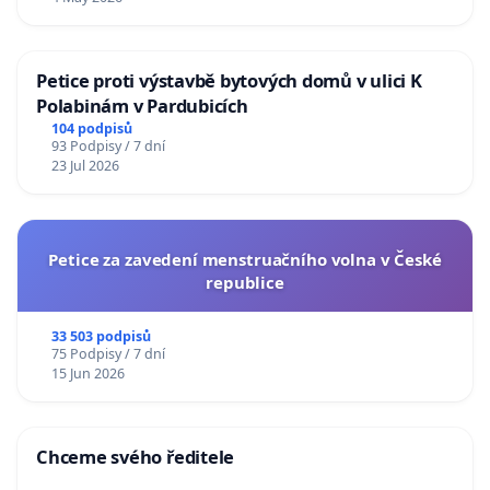
Petice proti výstavbě bytových domů v ulici K
Polabinám v Pardubicích
104 podpisů
93 Podpisy / 7 dní
23 Jul 2026
Petice za zavedení menstruačního volna v České
republice
33 503 podpisů
75 Podpisy / 7 dní
15 Jun 2026
Chceme svého ředitele