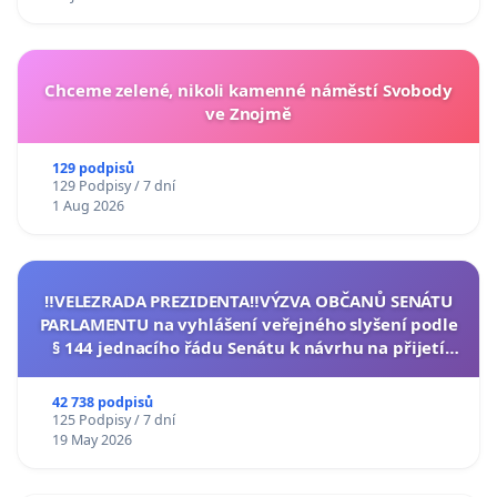
Chceme zelené, nikoli kamenné náměstí Svobody
ve Znojmě
129 podpisů
129 Podpisy / 7 dní
1 Aug 2026
‼️VELEZRADA PREZIDENTA‼️VÝZVA OBČANŮ SENÁTU
PARLAMENTU na vyhlášení veřejného slyšení podle
§ 144 jednacího řádu Senátu k návrhu na přijetí
usnesení k podání ústavní žaloby na prezidenta
republiky
42 738 podpisů
125 Podpisy / 7 dní
19 May 2026