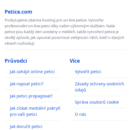
Petice.com
Poskytujeme zdarma hosting pro on-line petice. Vytvořte
profesionální on-line petici díky našim výkonným službám. Naše
petice jsou každý den uvedeny v médiích, takže vytvoření petice je
skvělý způsob, jak upoutat pozornost veřejnosti i těch, kteří o daných
věcech rozhodují.
Průvodci
Více
Jak zahájit online petici
Vytvořit petici
Jak napsat petici?
Zásady ochrany osobních
údajů
Jak petici propagovat?
Správa souborů cookie
Jak získat mediální pokrytí
pro vaši petici
O nás
Jak doručit petici