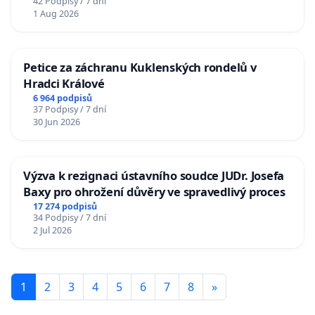
42 Podpisy / 7 dní
1 Aug 2026
Petice za záchranu Kuklenských rondelů v
Hradci Králové
6 964 podpisů
37 Podpisy / 7 dní
30 Jun 2026
Výzva k rezignaci ústavního soudce JUDr. Josefa
Baxy pro ohrožení důvěry ve spravedlivý proces
17 274 podpisů
34 Podpisy / 7 dní
2 Jul 2026
1
2
3
4
5
6
7
8
»