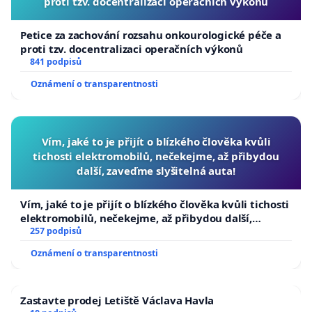
proti tzv. docentralizaci operačních výkonů
Petice za zachování rozsahu onkourologické péče a
proti tzv. docentralizaci operačních výkonů
841 podpisů
Oznámení o transparentnosti
Vím, jaké to je přijít o blízkého člověka kvůli
tichosti elektromobilů, nečekejme, až přibydou
další, zaveďme slyšitelná auta!
Vím, jaké to je přijít o blízkého člověka kvůli tichosti
elektromobilů, nečekejme, až přibydou další,
zaveďme slyšitelná auta!
257 podpisů
Oznámení o transparentnosti
Zastavte prodej Letiště Václava Havla