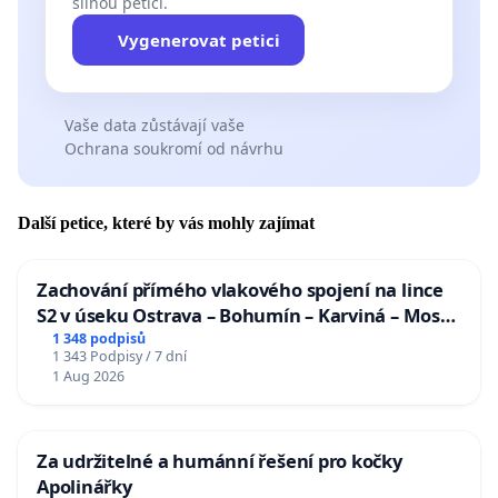
silnou petici.
Vygenerovat petici
Vaše data zůstávají vaše
Ochrana soukromí od návrhu
Další petice, které by vás mohly zajímat
Zachování přímého vlakového spojení na lince
S2 v úseku Ostrava – Bohumín – Karviná – Mosty
u Jablunkova
1 348 podpisů
1 343 Podpisy / 7 dní
1 Aug 2026
Za udržitelné a humánní řešení pro kočky
Apolinářky