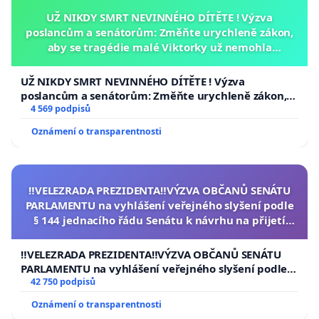
UŽ NIKDY SMRT NEVINNÉHO DÍTĚTE ! Výzva
poslancům a senátorům: Změňte urychleně zákon,
aby se tragédie malé Viktorky už nemohla
opakovat!
UŽ NIKDY SMRT NEVINNÉHO DÍTĚTE ! Výzva
poslancům a senátorům: Změňte urychleně zákon,
aby se tragédie malé Viktorky už nemohla opakovat!
4 569 podpisů
Oznámení o transparentnosti
‼️VELEZRADA PREZIDENTA‼️VÝZVA OBČANŮ SENÁTU
PARLAMENTU na vyhlášení veřejného slyšení podle
§ 144 jednacího řádu Senátu k návrhu na přijetí
usnesení k podání ústavní žaloby na prezidenta
republiky
‼️VELEZRADA PREZIDENTA‼️VÝZVA OBČANŮ SENÁTU
PARLAMENTU na vyhlášení veřejného slyšení podle §
144 jednacího řádu Senátu k návrhu na přijetí
42 750 podpisů
usnesení k podání ústavní žaloby na prezidenta
Oznámení o transparentnosti
republiky