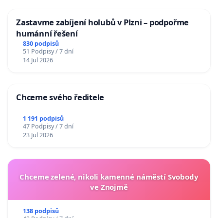
Zastavme zabíjení holubů v Plzni – podpořme
humánní řešení
830 podpisů
51 Podpisy / 7 dní
14 Jul 2026
Chceme svého ředitele
1 191 podpisů
47 Podpisy / 7 dní
23 Jul 2026
Chceme zelené, nikoli kamenné náměstí Svobody
ve Znojmě
138 podpisů