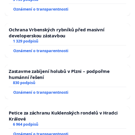
a umírání zvířete natočili.
Oznámení o transparentnosti
Ochrana Vrbenských rybníků před masivní
developerskou zástavbou
1 329 podpisů
Oznámení o transparentnosti
Zastavme zabíjení holubů v Plzni – podpořme
humánní řešení
830 podpisů
Oznámení o transparentnosti
Petice za záchranu Kuklenských rondelů v Hradci
Králové
6 964 podpisů
Oznámení o transparentnosti