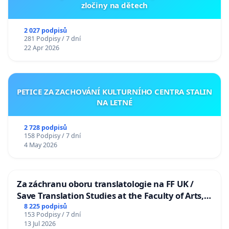
zločiny na dětech
2 027 podpisů
281 Podpisy / 7 dní
22 Apr 2026
PETICE ZA ZACHOVÁNÍ KULTURNÍHO CENTRA STALIN
NA LETNÉ
2 728 podpisů
158 Podpisy / 7 dní
4 May 2026
Za záchranu oboru translatologie na FF UK /
Save Translation Studies at the Faculty of Arts,
Charles University
8 225 podpisů
153 Podpisy / 7 dní
13 Jul 2026