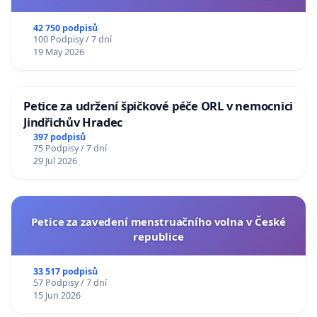
usnesení k podání ústavní žaloby na prezidenta
republiky
42 750 podpisů
100 Podpisy / 7 dní
19 May 2026
Petice za udržení špičkové péče ORL v nemocnici
Jindřichův Hradec
397 podpisů
75 Podpisy / 7 dní
29 Jul 2026
Petice za zavedení menstruačního volna v České
republice
33 517 podpisů
57 Podpisy / 7 dní
15 Jun 2026