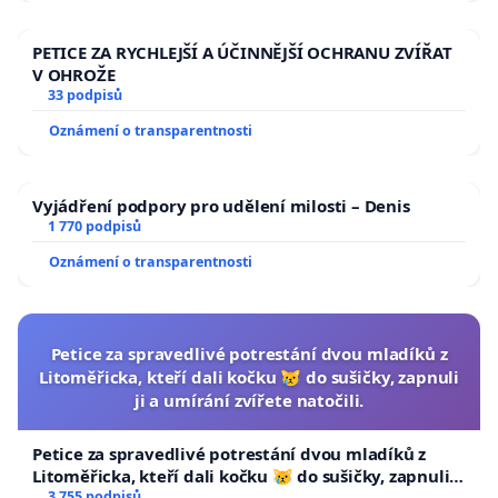
PETICE ZA RYCHLEJŠÍ A ÚČINNĚJŠÍ OCHRANU ZVÍŘAT
V OHROŽE
33 podpisů
Oznámení o transparentnosti
Vyjádření podpory pro udělení milosti – Denis
1 770 podpisů
Oznámení o transparentnosti
Petice za spravedlivé potrestání dvou mladíků z
Litoměřicka, kteří dali kočku 😿 do sušičky, zapnuli
ji a umírání zvířete natočili.
Petice za spravedlivé potrestání dvou mladíků z
Litoměřicka, kteří dali kočku 😿 do sušičky, zapnuli ji
3 755 podpisů