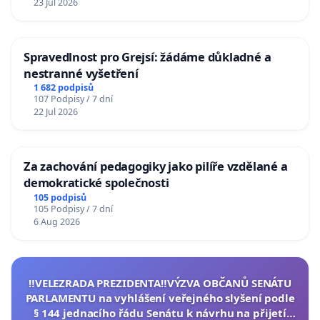
23 Jul 2026
Spravedlnost pro Grejsí: žádáme důkladné a
nestranné vyšetření
1 682 podpisů
107 Podpisy / 7 dní
22 Jul 2026
Za zachování pedagogiky jako pilíře vzdělané a
demokratické společnosti
105 podpisů
105 Podpisy / 7 dní
6 Aug 2026
‼️VELEZRADA PREZIDENTA‼️VÝZVA OBČANŮ SENÁTU
PARLAMENTU na vyhlášení veřejného slyšení podle
§ 144 jednacího řádu Senátu k návrhu na přijetí