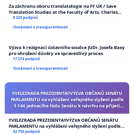
Za záchranu oboru translatologie na FF UK / Save
Translation Studies at the Faculty of Arts, Charles
University
8 225 podpisů
Oznámení o transparentnosti
Výzva k rezignaci ústavního soudce JUDr. Josefa Baxy
pro ohrožení důvěry ve spravedlivý proces
17 274 podpisů
Oznámení o transparentnosti
‼️VELEZRADA PREZIDENTA‼️VÝZVA OBČANŮ SENÁTU
PARLAMENTU na vyhlášení veřejného slyšení podle
§ 144 jednacího řádu Senátu k návrhu na přijetí
usnesení k podání ústavní žaloby na prezidenta
republiky
‼️VELEZRADA PREZIDENTA‼️VÝZVA OBČANŮ SENÁTU
PARLAMENTU na vyhlášení veřejného slyšení podle §
144 jednacího řádu Senátu k návrhu na přijetí
42 750 podpisů