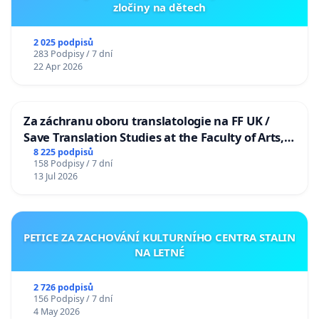
zločiny na dětech
2 025 podpisů
283 Podpisy / 7 dní
22 Apr 2026
Za záchranu oboru translatologie na FF UK /
Save Translation Studies at the Faculty of Arts,
Charles University
8 225 podpisů
158 Podpisy / 7 dní
13 Jul 2026
PETICE ZA ZACHOVÁNÍ KULTURNÍHO CENTRA STALIN
NA LETNÉ
2 726 podpisů
156 Podpisy / 7 dní
4 May 2026