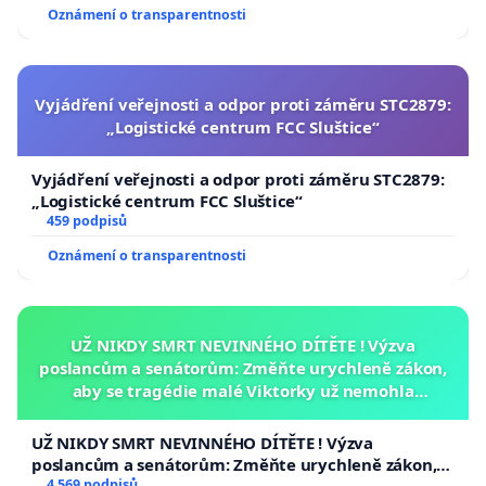
Oznámení o transparentnosti
Vyjádření veřejnosti a odpor proti záměru STC2879:
„Logistické centrum FCC Sluštice“
Vyjádření veřejnosti a odpor proti záměru STC2879:
„Logistické centrum FCC Sluštice“
459 podpisů
Oznámení o transparentnosti
UŽ NIKDY SMRT NEVINNÉHO DÍTĚTE ! Výzva
poslancům a senátorům: Změňte urychleně zákon,
aby se tragédie malé Viktorky už nemohla
opakovat!
UŽ NIKDY SMRT NEVINNÉHO DÍTĚTE ! Výzva
poslancům a senátorům: Změňte urychleně zákon,
4 569 podpisů