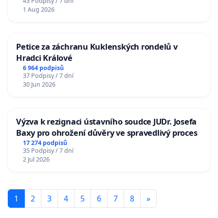
43 Podpisy / 7 dní
1 Aug 2026
Petice za záchranu Kuklenských rondelů v
Hradci Králové
6 964 podpisů
37 Podpisy / 7 dní
30 Jun 2026
Výzva k rezignaci ústavního soudce JUDr. Josefa
Baxy pro ohrožení důvěry ve spravedlivý proces
17 274 podpisů
35 Podpisy / 7 dní
2 Jul 2026
1
2
3
4
5
6
7
8
»