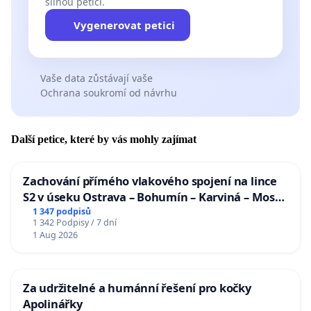
silnou petici.
Vygenerovat petici
Vaše data zůstávají vaše
Ochrana soukromí od návrhu
Další petice, které by vás mohly zajímat
Zachování přímého vlakového spojení na lince
S2 v úseku Ostrava – Bohumín – Karviná – Mosty
u Jablunkova
1 347 podpisů
1 342 Podpisy / 7 dní
1 Aug 2026
Za udržitelné a humánní řešení pro kočky
Apolinářky