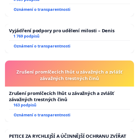
aby se tragédie malé Viktorky už nemohla opakovat!
Oznámení o transparentnosti
Vyjádření podpory pro udělení milosti – Denis
1 769 podpisů
Oznámení o transparentnosti
Zrušení promlčecích lhůt u závažných a zvlášť
závažných trestných činů
Zrušení promlčecích lhůt u závažných a zvlášť
závažných trestných činů
163 podpisů
Oznámení o transparentnosti
PETICE ZA RYCHLEJŠÍ A ÚČINNĚJŠÍ OCHRANU ZVÍŘAT