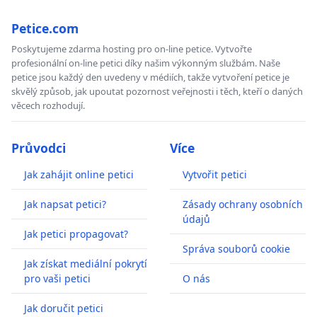
Petice.com
Poskytujeme zdarma hosting pro on-line petice. Vytvořte
profesionální on-line petici díky našim výkonným službám. Naše
petice jsou každý den uvedeny v médiích, takže vytvoření petice je
skvělý způsob, jak upoutat pozornost veřejnosti i těch, kteří o daných
věcech rozhodují.
Průvodci
Více
Jak zahájit online petici
Vytvořit petici
Jak napsat petici?
Zásady ochrany osobních
údajů
Jak petici propagovat?
Správa souborů cookie
Jak získat mediální pokrytí
pro vaši petici
O nás
Jak doručit petici