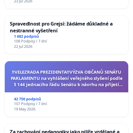
23 Jul 2026
Spravedlnost pro Grejsí: žádáme důkladné a
nestranné vyšetření
1 682 podpisů
108 Podpisy / 7 dní
22 Jul 2026
‼️VELEZRADA PREZIDENTA‼️VÝZVA OBČANŮ SENÁTU
PARLAMENTU na vyhlášení veřejného slyšení podle
§ 144 jednacího řádu Senátu k návrhu na přijetí
usnesení k podání ústavní žaloby na prezidenta
republiky
42 750 podpisů
107 Podpisy / 7 dní
19 May 2026
Za zachování pedagogiky jako pilíře vzdělané a