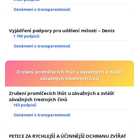
aby se tragédie malé Viktorky už nemohla opakovat!
Oznámení o transparentnosti
Vyjádření podpory pro udělení milosti – Denis
1 769 podpisů
Oznámení o transparentnosti
Zrušení promlčecích lhůt u závažných a zvlášť
závažných trestných činů
Zrušení promlčecích lhůt u závažných a zvlášť
závažných trestných činů
163 podpisů
Oznámení o transparentnosti
PETICE ZA RYCHLEJŠÍ A ÚČINNĚJŠÍ OCHRANU ZVÍŘAT