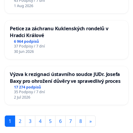
43 Podpisy / 7 dní
1 Aug 2026
Petice za záchranu Kuklenských rondelů v
Hradci Králové
6 964 podpisů
37 Podpisy / 7 dní
30 Jun 2026
Výzva k rezignaci ústavního soudce JUDr. Josefa
Baxy pro ohrožení důvěry ve spravedlivý proces
17 274 podpisů
35 Podpisy / 7 dní
2 Jul 2026
1
2
3
4
5
6
7
8
»