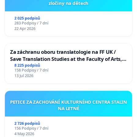
zločiny na dětech
2 025 podpisů
283 Podpisy / 7 dní
22 Apr 2026
Za záchranu oboru translatologie na FF UK /
Save Translation Studies at the Faculty of Arts,
Charles University
8 225 podpisů
158 Podpisy / 7 dní
13 Jul 2026
PETICE ZA ZACHOVÁNÍ KULTURNÍHO CENTRA STALIN
NA LETNÉ
2 726 podpisů
156 Podpisy / 7 dní
4 May 2026