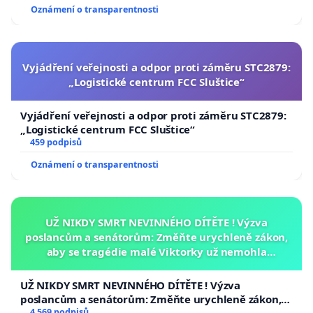
Oznámení o transparentnosti
Vyjádření veřejnosti a odpor proti záměru STC2879:
„Logistické centrum FCC Sluštice“
Vyjádření veřejnosti a odpor proti záměru STC2879:
„Logistické centrum FCC Sluštice“
459 podpisů
Oznámení o transparentnosti
UŽ NIKDY SMRT NEVINNÉHO DÍTĚTE ! Výzva
poslancům a senátorům: Změňte urychleně zákon,
aby se tragédie malé Viktorky už nemohla
opakovat!
UŽ NIKDY SMRT NEVINNÉHO DÍTĚTE ! Výzva
poslancům a senátorům: Změňte urychleně zákon,
4 569 podpisů