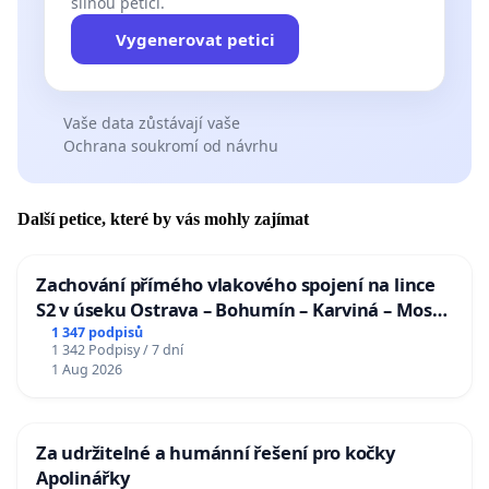
silnou petici.
Vygenerovat petici
Vaše data zůstávají vaše
Ochrana soukromí od návrhu
Další petice, které by vás mohly zajímat
Zachování přímého vlakového spojení na lince
S2 v úseku Ostrava – Bohumín – Karviná – Mosty
u Jablunkova
1 347 podpisů
1 342 Podpisy / 7 dní
1 Aug 2026
Za udržitelné a humánní řešení pro kočky
Apolinářky