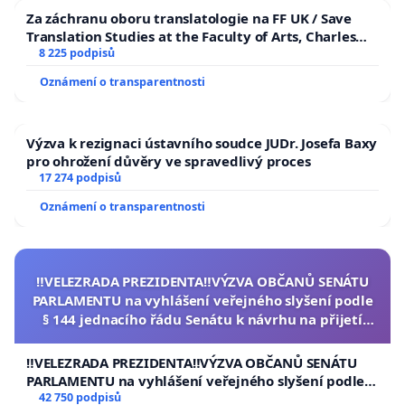
Za záchranu oboru translatologie na FF UK / Save
Translation Studies at the Faculty of Arts, Charles
University
8 225 podpisů
Oznámení o transparentnosti
Výzva k rezignaci ústavního soudce JUDr. Josefa Baxy
pro ohrožení důvěry ve spravedlivý proces
17 274 podpisů
Oznámení o transparentnosti
‼️VELEZRADA PREZIDENTA‼️VÝZVA OBČANŮ SENÁTU
PARLAMENTU na vyhlášení veřejného slyšení podle
§ 144 jednacího řádu Senátu k návrhu na přijetí
usnesení k podání ústavní žaloby na prezidenta
republiky
‼️VELEZRADA PREZIDENTA‼️VÝZVA OBČANŮ SENÁTU
PARLAMENTU na vyhlášení veřejného slyšení podle §
144 jednacího řádu Senátu k návrhu na přijetí
42 750 podpisů