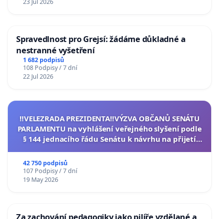
23 Jul 2026
Spravedlnost pro Grejsí: žádáme důkladné a
nestranné vyšetření
1 682 podpisů
108 Podpisy / 7 dní
22 Jul 2026
‼️VELEZRADA PREZIDENTA‼️VÝZVA OBČANŮ SENÁTU
PARLAMENTU na vyhlášení veřejného slyšení podle
§ 144 jednacího řádu Senátu k návrhu na přijetí
usnesení k podání ústavní žaloby na prezidenta
republiky
42 750 podpisů
107 Podpisy / 7 dní
19 May 2026
Za zachování pedagogiky jako pilíře vzdělané a