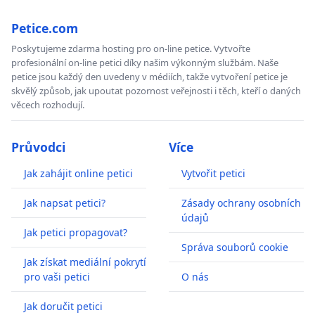
Petice.com
Poskytujeme zdarma hosting pro on-line petice. Vytvořte
profesionální on-line petici díky našim výkonným službám. Naše
petice jsou každý den uvedeny v médiích, takže vytvoření petice je
skvělý způsob, jak upoutat pozornost veřejnosti i těch, kteří o daných
věcech rozhodují.
Průvodci
Více
Jak zahájit online petici
Vytvořit petici
Jak napsat petici?
Zásady ochrany osobních
údajů
Jak petici propagovat?
Správa souborů cookie
Jak získat mediální pokrytí
pro vaši petici
O nás
Jak doručit petici