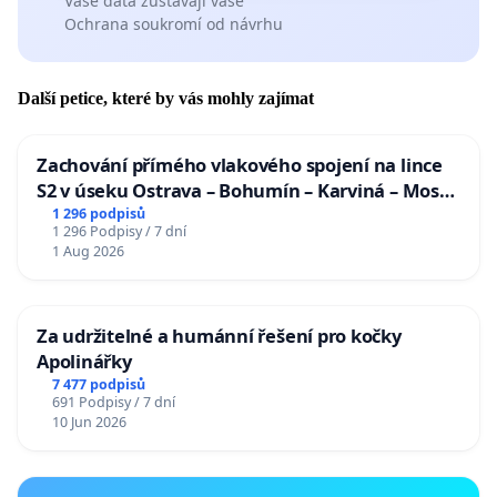
Vaše data zůstávají vaše
Ochrana soukromí od návrhu
Další petice, které by vás mohly zajímat
Zachování přímého vlakového spojení na lince
S2 v úseku Ostrava – Bohumín – Karviná – Mosty
u Jablunkova
1 296 podpisů
1 296 Podpisy / 7 dní
1 Aug 2026
Za udržitelné a humánní řešení pro kočky
Apolinářky
7 477 podpisů
691 Podpisy / 7 dní
10 Jun 2026