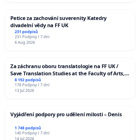
Petice za zachování suverenity Katedry
divadelní vědy na FF UK
231 podpisů
231 Podpisy / 7 dní
6 Aug 2026
Za záchranu oboru translatologie na FF UK /
Save Translation Studies at the Faculty of Arts,
Charles University
8 192 podpisů
178 Podpisy / 7 dní
13 Jul 2026
Vyjádření podpory pro udělení milosti – Denis
1 748 podpisů
140 Podpisy / 7 dní
14 Jul 2026