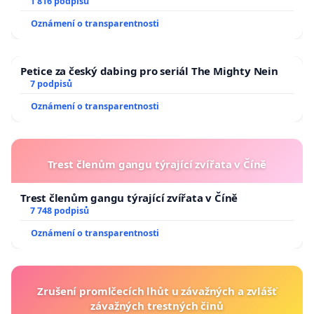
1 816 podpisů
Oznámení o transparentnosti
Petice za český dabing pro seriál The Mighty Nein
7 podpisů
Oznámení o transparentnosti
Trest členům gangu týrající zvířata v Číně
Trest členům gangu týrající zvířata v Číně
7 748 podpisů
Oznámení o transparentnosti
Zrušení promlčecích lhůt u závažných a zvlášť
závažných trestných činů