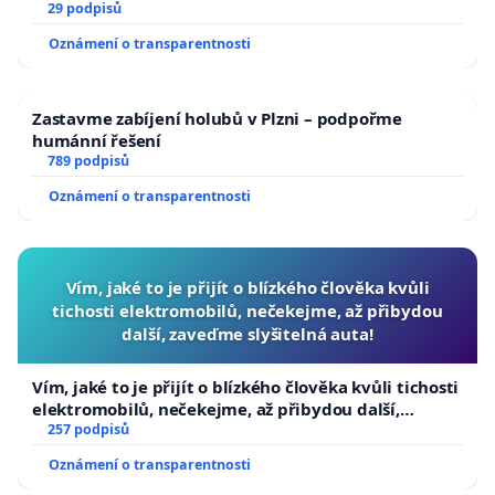
29 podpisů
Oznámení o transparentnosti
Zastavme zabíjení holubů v Plzni – podpořme
humánní řešení
789 podpisů
Oznámení o transparentnosti
Vím, jaké to je přijít o blízkého člověka kvůli
tichosti elektromobilů, nečekejme, až přibydou
další, zaveďme slyšitelná auta!
Vím, jaké to je přijít o blízkého člověka kvůli tichosti
elektromobilů, nečekejme, až přibydou další,
zaveďme slyšitelná auta!
257 podpisů
Oznámení o transparentnosti