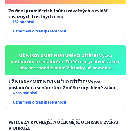
Zrušení promlčecích lhůt u závažných a zvlášť
závažných trestných činů
162 podpisů
Oznámení o transparentnosti
UŽ NIKDY SMRT NEVINNÉHO DÍTĚTE ! Výzva
poslancům a senátorům: Změňte urychleně zákon,
aby se tragédie malé Viktorky už nemohla
opakovat!
UŽ NIKDY SMRT NEVINNÉHO DÍTĚTE ! Výzva
poslancům a senátorům: Změňte urychleně zákon,
aby se tragédie malé Viktorky už nemohla opakovat!
4 565 podpisů
Oznámení o transparentnosti
PETICE ZA RYCHLEJŠÍ A ÚČINNĚJŠÍ OCHRANU ZVÍŘAT
V OHROŽE