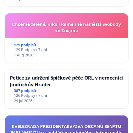
Chceme zelené, nikoli kamenné náměstí Svobody
ve Znojmě
129 podpisů
129 Podpisy / 7 dní
1 Aug 2026
Petice za udržení špičkové péče ORL v nemocnici
Jindřichův Hradec
387 podpisů
126 Podpisy / 7 dní
29 Jul 2026
‼️VELEZRADA PREZIDENTA‼️VÝZVA OBČANŮ SENÁTU
PARLAMENTU na vyhlášení veřejného slyšení podle