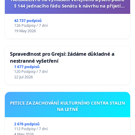
§ 144 jednacího řádu Senátu k návrhu na přijetí
usnesení k podání ústavní žaloby na prezidenta
republiky
42 737 podpisů
126 Podpisy / 7 dní
19 May 2026
Spravedlnost pro Grejsí: žádáme důkladné a
nestranné vyšetření
1 677 podpisů
120 Podpisy / 7 dní
22 Jul 2026
PETICE ZA ZACHOVÁNÍ KULTURNÍHO CENTRA STALIN
NA LETNÉ
2 676 podpisů
112 Podpisy / 7 dní
4 May 2026