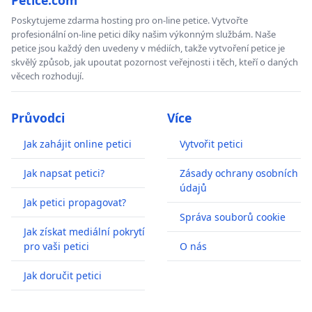
Poskytujeme zdarma hosting pro on-line petice. Vytvořte
profesionální on-line petici díky našim výkonným službám. Naše
petice jsou každý den uvedeny v médiích, takže vytvoření petice je
skvělý způsob, jak upoutat pozornost veřejnosti i těch, kteří o daných
věcech rozhodují.
Průvodci
Více
Jak zahájit online petici
Vytvořit petici
Jak napsat petici?
Zásady ochrany osobních
údajů
Jak petici propagovat?
Správa souborů cookie
Jak získat mediální pokrytí
pro vaši petici
O nás
Jak doručit petici