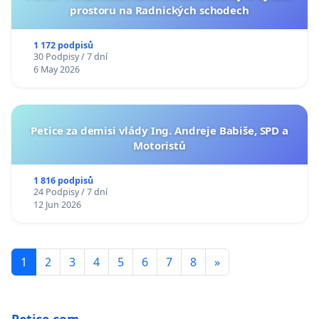
prostoru na Radnických schodech
1 172 podpisů
30 Podpisy / 7 dní
6 May 2026
Petice za demisi vlády Ing. Andreje Babiše, SPD a
Motoristů
1 816 podpisů
24 Podpisy / 7 dní
12 Jun 2026
1
2
3
4
5
6
7
8
»
Petice.com