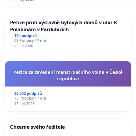
Petice proti výstavbě bytových domů v ulici K
Polabinám v Pardubicích
104 podpisů
93 Podpisy / 7 dní
23 Jul 2026
Petice za zavedení menstruačního volna v České
republice
33 502 podpisů
75 Podpisy / 7 dní
15 Jun 2026
Chceme svého ředitele