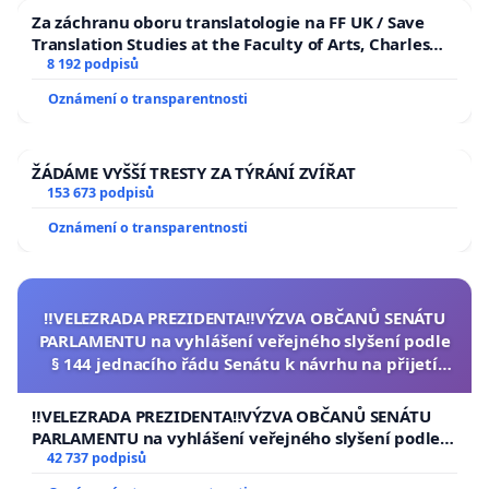
Za záchranu oboru translatologie na FF UK / Save
Translation Studies at the Faculty of Arts, Charles
University
8 192 podpisů
Oznámení o transparentnosti
ŽÁDÁME VYŠŠÍ TRESTY ZA TÝRÁNÍ ZVÍŘAT
153 673 podpisů
Oznámení o transparentnosti
‼️VELEZRADA PREZIDENTA‼️VÝZVA OBČANŮ SENÁTU
PARLAMENTU na vyhlášení veřejného slyšení podle
§ 144 jednacího řádu Senátu k návrhu na přijetí
usnesení k podání ústavní žaloby na prezidenta
republiky
‼️VELEZRADA PREZIDENTA‼️VÝZVA OBČANŮ SENÁTU
PARLAMENTU na vyhlášení veřejného slyšení podle §
144 jednacího řádu Senátu k návrhu na přijetí
42 737 podpisů
usnesení k podání ústavní žaloby na prezidenta