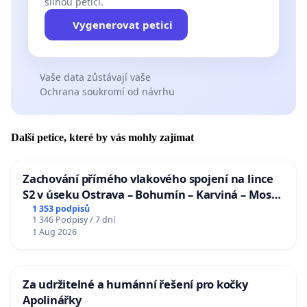
silnou petici.
Vygenerovat petici
Vaše data zůstávají vaše
Ochrana soukromí od návrhu
Další petice, které by vás mohly zajímat
Zachování přímého vlakového spojení na lince
S2 v úseku Ostrava – Bohumín – Karviná – Mosty
u Jablunkova
1 353 podpisů
1 346 Podpisy / 7 dní
1 Aug 2026
Za udržitelné a humánní řešení pro kočky
Apolinářky