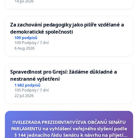
14 Jul 2026
Za zachování pedagogiky jako pilíře vzdělané a
demokratické společnosti
109 podpisů
109 Podpisy / 7 dní
6 Aug 2026
Spravedlnost pro Grejsí: žádáme důkladné a
nestranné vyšetření
1 682 podpisů
105 Podpisy / 7 dní
22 Jul 2026
‼️VELEZRADA PREZIDENTA‼️VÝZVA OBČANŮ SENÁTU
PARLAMENTU na vyhlášení veřejného slyšení podle
§ 144 jednacího řádu Senátu k návrhu na přijetí