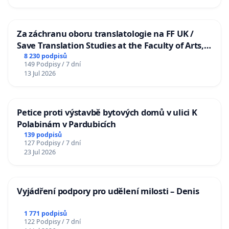
Za záchranu oboru translatologie na FF UK /
Save Translation Studies at the Faculty of Arts,
Charles University
8 230 podpisů
149 Podpisy / 7 dní
13 Jul 2026
Petice proti výstavbě bytových domů v ulici K
Polabinám v Pardubicích
139 podpisů
127 Podpisy / 7 dní
23 Jul 2026
Vyjádření podpory pro udělení milosti – Denis
1 771 podpisů
122 Podpisy / 7 dní