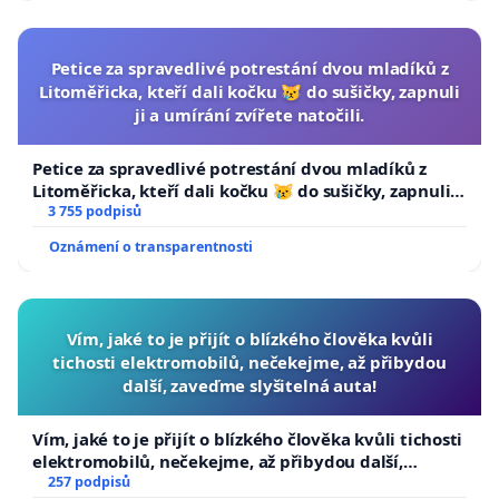
Petice za spravedlivé potrestání dvou mladíků z
Litoměřicka, kteří dali kočku 😿 do sušičky, zapnuli
ji a umírání zvířete natočili.
Petice za spravedlivé potrestání dvou mladíků z
Litoměřicka, kteří dali kočku 😿 do sušičky, zapnuli ji
a umírání zvířete natočili.
3 755 podpisů
Oznámení o transparentnosti
Vím, jaké to je přijít o blízkého člověka kvůli
tichosti elektromobilů, nečekejme, až přibydou
další, zaveďme slyšitelná auta!
Vím, jaké to je přijít o blízkého člověka kvůli tichosti
elektromobilů, nečekejme, až přibydou další,
zaveďme slyšitelná auta!
257 podpisů