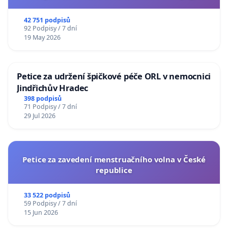
usnesení k podání ústavní žaloby na prezidenta
republiky
42 751 podpisů
92 Podpisy / 7 dní
19 May 2026
Petice za udržení špičkové péče ORL v nemocnici
Jindřichův Hradec
398 podpisů
71 Podpisy / 7 dní
29 Jul 2026
Petice za zavedení menstruačního volna v České
republice
33 522 podpisů
59 Podpisy / 7 dní
15 Jun 2026