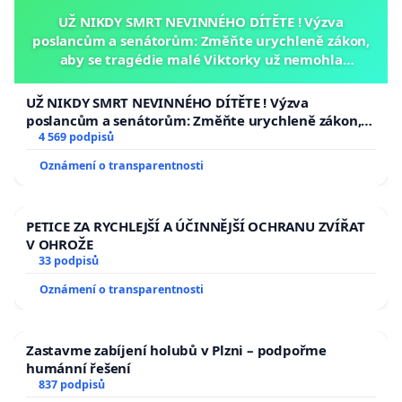
UŽ NIKDY SMRT NEVINNÉHO DÍTĚTE ! Výzva
poslancům a senátorům: Změňte urychleně zákon,
aby se tragédie malé Viktorky už nemohla
opakovat!
UŽ NIKDY SMRT NEVINNÉHO DÍTĚTE ! Výzva
poslancům a senátorům: Změňte urychleně zákon,
aby se tragédie malé Viktorky už nemohla opakovat!
4 569 podpisů
Oznámení o transparentnosti
PETICE ZA RYCHLEJŠÍ A ÚČINNĚJŠÍ OCHRANU ZVÍŘAT
V OHROŽE
33 podpisů
Oznámení o transparentnosti
Zastavme zabíjení holubů v Plzni – podpořme
humánní řešení
837 podpisů