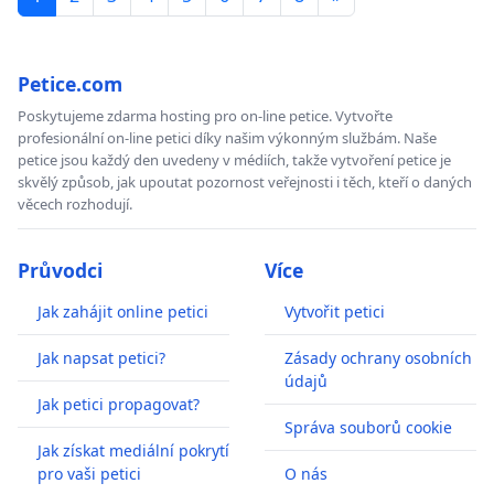
Petice.com
Poskytujeme zdarma hosting pro on-line petice. Vytvořte
profesionální on-line petici díky našim výkonným službám. Naše
petice jsou každý den uvedeny v médiích, takže vytvoření petice je
skvělý způsob, jak upoutat pozornost veřejnosti i těch, kteří o daných
věcech rozhodují.
Průvodci
Více
Jak zahájit online petici
Vytvořit petici
Jak napsat petici?
Zásady ochrany osobních
údajů
Jak petici propagovat?
Správa souborů cookie
Jak získat mediální pokrytí
pro vaši petici
O nás