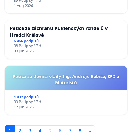
39 Podpisy / 7 dní
1 Aug 2026
Petice za záchranu Kuklenských rondelů v
Hradci Králové
6 966 podpisů
38 Podpisy / 7 dní
30 Jun 2026
Petice za demisi vlády Ing. Andreje Babiše, SPD a
Motoristů
1 832 podpisů
30 Podpisy / 7 dní
12 Jun 2026
1
2
3
4
5
6
7
8
»