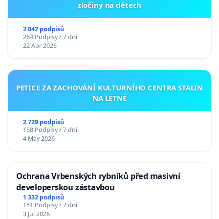
zločiny na dětech
2 042 podpisů
264 Podpisy / 7 dní
22 Apr 2026
PETICE ZA ZACHOVÁNÍ KULTURNÍHO CENTRA STALIN
NA LETNÉ
2 729 podpisů
158 Podpisy / 7 dní
4 May 2026
Ochrana Vrbenských rybníků před masivní
developerskou zástavbou
1 332 podpisů
151 Podpisy / 7 dní
3 Jul 2026