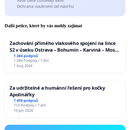
Vaše data zůstávají vaše
Ochrana soukromí od návrhu
Další petice, které by vás mohly zajímat
Zachování přímého vlakového spojení na lince
S2 v úseku Ostrava – Bohumín – Karviná – Mosty
u Jablunkova
1 284 podpisů
1 284 Podpisy / 7 dní
1 Aug 2026
Za udržitelné a humánní řešení pro kočky
Apolinářky
7 459 podpisů
714 Podpisy / 7 dní
10 Jun 2026