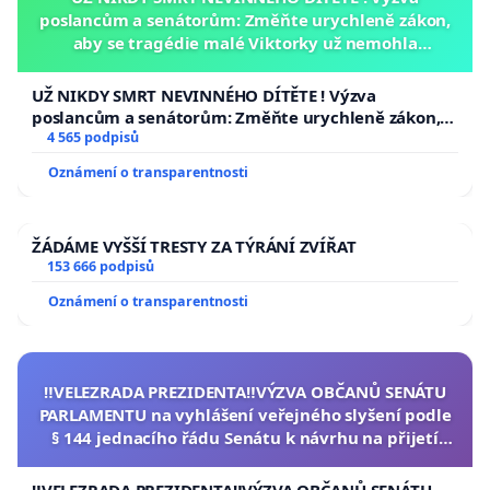
poslancům a senátorům: Změňte urychleně zákon,
aby se tragédie malé Viktorky už nemohla
opakovat!
UŽ NIKDY SMRT NEVINNÉHO DÍTĚTE ! Výzva
poslancům a senátorům: Změňte urychleně zákon,
aby se tragédie malé Viktorky už nemohla opakovat!
4 565 podpisů
Oznámení o transparentnosti
ŽÁDÁME VYŠŠÍ TRESTY ZA TÝRÁNÍ ZVÍŘAT
153 666 podpisů
Oznámení o transparentnosti
‼️VELEZRADA PREZIDENTA‼️VÝZVA OBČANŮ SENÁTU
PARLAMENTU na vyhlášení veřejného slyšení podle
§ 144 jednacího řádu Senátu k návrhu na přijetí
usnesení k podání ústavní žaloby na prezidenta
republiky