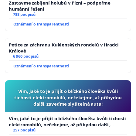
Zastavme zabíjení holubů v Plzni – podpořme
humánní řešení
788 podpisů
Oznámení o transparentnosti
Petice za záchranu Kuklenských rondelů v Hradci
Králové
6 960 podpisů
Oznámení o transparentnosti
Vím, jaké to je přijít o blízkého člověka kvůli
tichosti elektromobilů, nečekejme, až přibydou
další, zaveďme slyšitelná auta!
Vím, jaké to je přijít o blízkého člověka kvůli tichosti
elektromobilů, nečekejme, až přibydou další,
zaveďme slyšitelná auta!
257 podpisů