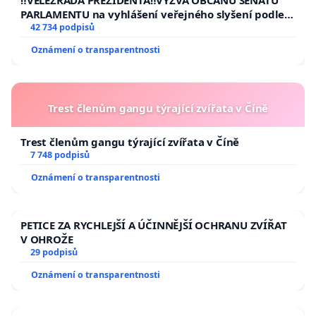
‼️VELEZRADA PREZIDENTA‼️VÝZVA OBČANŮ SENÁTU
PARLAMENTU na vyhlášení veřejného slyšení podle §
144 jednacího řádu Senátu k návrhu na přijetí
42 734 podpisů
usnesení k podání ústavní žaloby na prezidenta
Oznámení o transparentnosti
republiky
Trest členům gangu týrající zvířata v Číně
Trest členům gangu týrající zvířata v Číně
7 748 podpisů
Oznámení o transparentnosti
PETICE ZA RYCHLEJŠÍ A ÚČINNĚJŠÍ OCHRANU ZVÍŘAT
V OHROŽE
29 podpisů
Oznámení o transparentnosti