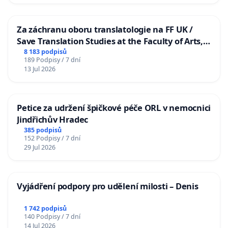
Za záchranu oboru translatologie na FF UK /
Save Translation Studies at the Faculty of Arts,
Charles University
8 183 podpisů
189 Podpisy / 7 dní
13 Jul 2026
Petice za udržení špičkové péče ORL v nemocnici
Jindřichův Hradec
385 podpisů
152 Podpisy / 7 dní
29 Jul 2026
Vyjádření podpory pro udělení milosti – Denis
1 742 podpisů
140 Podpisy / 7 dní
14 Jul 2026