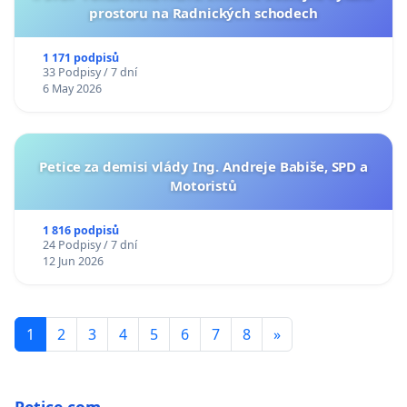
prostoru na Radnických schodech
1 171 podpisů
33 Podpisy / 7 dní
6 May 2026
Petice za demisi vlády Ing. Andreje Babiše, SPD a
Motoristů
1 816 podpisů
24 Podpisy / 7 dní
12 Jun 2026
1
2
3
4
5
6
7
8
»
Petice.com