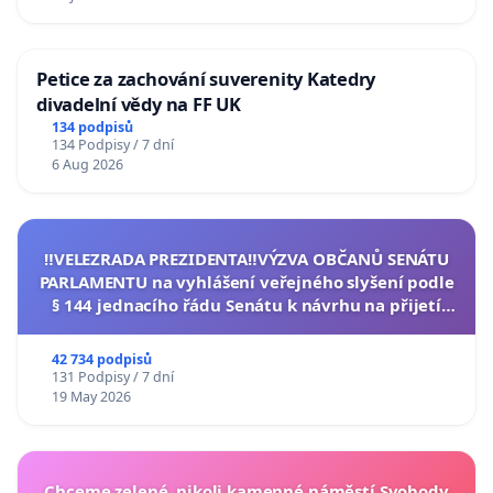
Petice za zachování suverenity Katedry
divadelní vědy na FF UK
134 podpisů
134 Podpisy / 7 dní
6 Aug 2026
‼️VELEZRADA PREZIDENTA‼️VÝZVA OBČANŮ SENÁTU
PARLAMENTU na vyhlášení veřejného slyšení podle
§ 144 jednacího řádu Senátu k návrhu na přijetí
usnesení k podání ústavní žaloby na prezidenta
republiky
42 734 podpisů
131 Podpisy / 7 dní
19 May 2026
Chceme zelené, nikoli kamenné náměstí Svobody