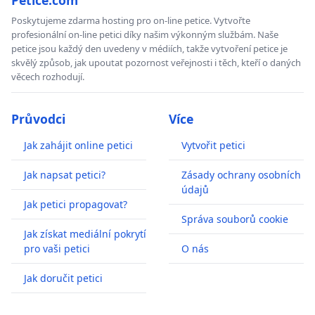
Poskytujeme zdarma hosting pro on-line petice. Vytvořte
profesionální on-line petici díky našim výkonným službám. Naše
petice jsou každý den uvedeny v médiích, takže vytvoření petice je
skvělý způsob, jak upoutat pozornost veřejnosti i těch, kteří o daných
věcech rozhodují.
Průvodci
Více
Jak zahájit online petici
Vytvořit petici
Jak napsat petici?
Zásady ochrany osobních
údajů
Jak petici propagovat?
Správa souborů cookie
Jak získat mediální pokrytí
pro vaši petici
O nás
Jak doručit petici